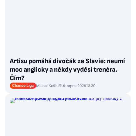
Artisu pomáhá divočák ze Slavie: neumí
moc anglicky a někdy vyděsí trenéra.
Čím?
Chance Liga
Michal Koštuřík
6. srpna 2026
13:30