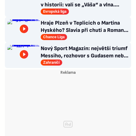
v historii: valí se „Váša“ a vlna.
Policie v pohotovosti
Evropská liga
Hraje Plzeň v Teplicích o Martina
Hyského? Slavia při chuti a Roman
Macek proti svým…
Chance Liga
Nový Sport Magazín: největší triumf
Messiho, rozhovor s Gudasem nebo
plakát Pogačara
Zahraničí