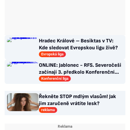
Hradec Králové – Besiktas v TV:
Kde sledovat Evropskou ligu živě?
Evropská liga
ONLINE: Jablonec - RFS. Severočeši
začínají 3. předkolo Konferenční
ligy na domácím hřišti
Konferenční liga
Řekněte STOP mdlým vlasům! Jak
jim zaručeně vrátíte lesk?
reklama