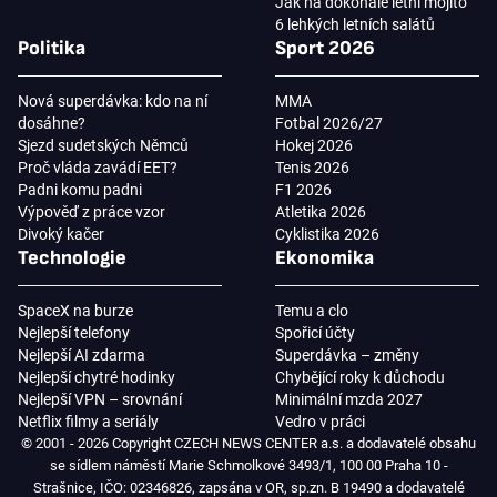
Jak na dokonalé letní mojito
6 lehkých letních salátů
Politika
Sport 2026
Nová superdávka: kdo na ní
MMA
dosáhne?
Fotbal 2026/27
Sjezd sudetských Němců
Hokej 2026
Proč vláda zavádí EET?
Tenis 2026
Padni komu padni
F1 2026
Výpověď z práce vzor
Atletika 2026
Divoký kačer
Cyklistika 2026
Technologie
Ekonomika
SpaceX na burze
Temu a clo
Nejlepší telefony
Spořicí účty
Nejlepší AI zdarma
Superdávka – změny
Nejlepší chytré hodinky
Chybějící roky k důchodu
Nejlepší VPN – srovnání
Minimální mzda 2027
Netflix filmy a seriály
Vedro v práci
© 2001 - 2026 Copyright CZECH NEWS CENTER a.s. a dodavatelé obsahu
se sídlem náměstí Marie Schmolkové 3493/1, 100 00 Praha 10 -
Strašnice, IČO: 02346826, zapsána v OR, sp.zn. B 19490 a dodavatelé