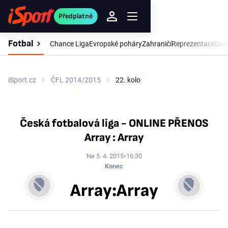
Předplatné
Fotbal
Chance Liga
Evropské poháry
Zahraničí
Reprezentace
Dom
iSport.cz
ČFL 2014/2015
22. kolo
Česká fotbalová liga - ONLINE PŘENOS
Array : Array
Ne 5. 4. 2015
16:30
Konec
Array:Array