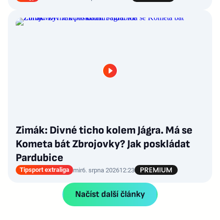
Zimák: Divné ticho kolem Jágra. Má se
Kometa bát Zbrojovky? Jak poskládat
Pardubice
Tipsport extraliga
mir
6. srpna 2026
12:23
Načíst další články