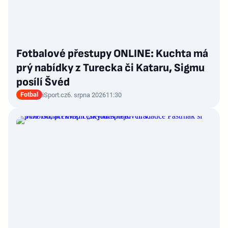
Fotbalové přestupy ONLINE: Kuchta má
prý nabídky z Turecka či Kataru, Sigmu
posílí Švéd
Fotbal
iSport.cz
6. srpna 2026
11:30