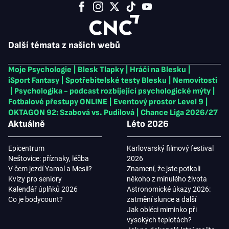
Další témata z našich webů
Moje Psychologie
|
Blesk Tlapky
|
Hráči na Blesku
|
iSport Fantasy
|
Spotřebitelské testy Blesku
|
Nemovitosti
|
Psychologika - podcast rozbíjející psychologické mýty
|
Fotbalové přestupy ONLINE
|
Eventový prostor Level 9
|
OKTAGON 92: Szabová vs. Pudilová
|
Chance Liga 2026/27
Aktuálně
Léto 2026
Epicentrum
Karlovarský filmový festival
Neštovice: příznaky, léčba
2026
V čem jezdí Yamal a Mesii?
Znamení, že jste potkali
Kvízy pro seniory
někoho z minulého života
Kalendář úplňků 2026
Astronomické úkazy 2026:
Co je bodycount?
zatmění slunce a další
Jak obléci miminko při
vysokých teplotách?