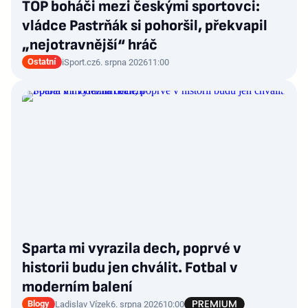
TOP boháči mezi českými sportovci:
vládce Pastrňák si pohoršil, překvapil
„nejotravnější“ hráč
Ostatní
iSport.cz
6. srpna 2026
11:00
Sparta mi vyrazila dech, poprvé v
historii budu jen chválit. Fotbal v
moderním balení
Blogy
Ladislav Vízek
6. srpna 2026
10:00