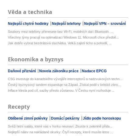
Věda a technika
Nejlepší chytré hodinky
Nejlepší telefony
Nejlepší VPN – srovnání
Soubory mezi telefony přenesete bez Wi-Fi, mobilních dat i Bluetooth. ...
Všechny týmy pracují na optimalizaci Windows 11. Microsoft chce předbě...
Jak dobře vybrat bezdrátová sluchátka. Velká zajistí ticho a pohodlí, ...
Ekonomika a byznys
Daňové přiznání
Novela zákoníku práce
Nadace EPCG
CSG investuje do kanadského vývojáře interceptorů a nadzvukových techn...
Český byznysový tandem expanduje na Západ. Získal podíl v britské zbro...
Inflace klesla pod cíl, sazby přesto zůstanou. V Česku nyní rozhoduje ...
Recepty
Oblíbené zimní polévky
Domácí pekárny
Jídlo podle horoskopu
Svěží letní saláty, které vás v horku neunaví: Zkuste k zelenině přida...
Nejlepší nálev na nakládané okurky: Čtyři recepty, které musíte letos ...