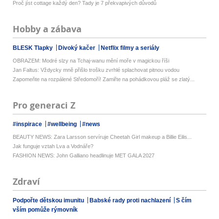
Proč jíst cottage každý den? Tady je 7 překvapivých důvodů
Hobby a zábava
BLESK Tlapky
Divoký kačer
Netflix filmy a seriály
OBRAZEM: Modré slzy na Tchaj-wanu mění moře v magickou říši
Jan Faltus: Vždycky mně přišlo trošku zvrhlé splachovat pitnou vodou
Zapomeňte na rozpálené Středomoří! Zamiřte na pohádkovou pláž se zlatý...
Pro generaci Z
#inspirace
#wellbeing
#news
BEAUTY NEWS: Zara Larsson servíruje Cheetah Girl makeup a Billie Eilis...
Jak funguje vztah Lva a Vodnáře?
FASHION NEWS: John Galliano headlinuje MET GALA 2027
Zdraví
Podpořte dětskou imunitu
Babské rady proti nachlazení
S čím
vším pomůže rýmovník