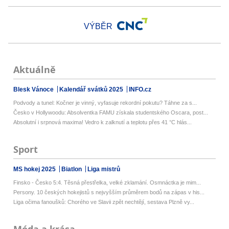
VÝBĚR
Aktuálně
Blesk Vánoce
Kalendář svátků 2025
INFO.cz
Podvody a tunel: Kočner je vinný, vyfasuje rekordní pokutu? Táhne za s...
Česko v Hollywoodu: Absolventka FAMU získala studentského Oscara, post...
Absolutní i srpnová maxima! Vedro k zalknutí a teplotu přes 41 °C hlás...
Sport
MS hokej 2025
Biatlon
Liga mistrů
Finsko - Česko 5:4. Těsná přestřelka, velké zklamání. Osmnáctka je mim...
Persony. 10 českých hokejistů s nejvyšším průměrem bodů na zápas v his...
Liga očima fanoušků: Chorého ve Slavii zpět nechtějí, sestava Plzně vy...