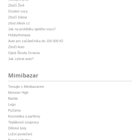
Zboží Živě
Osobní vozy
Zboží Dáma
zbozi.blesk.cz
Jak na prohlídku ojetého vozu?
HobbyKompas
Auto pro začátečníka do 100 000 Kč
Zboží Auto
Ojetá Škoda Octavia
Jak vybrat auto?
Mimibazar
Testujte s Mimibazarem
Monster High
Barbie
Lego
Pyžama
Kosmetika a parfémy
Teplákové soupravy
Dětské boty
Ložní povlečení