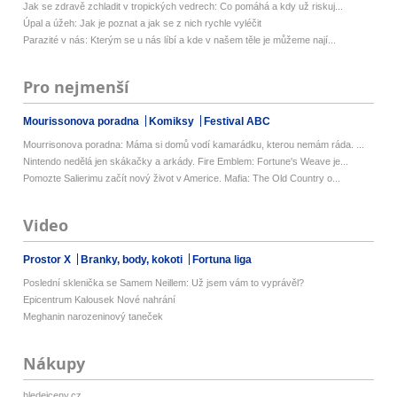
Jak se zdravě zchladit v tropických vedrech: Co pomáhá a kdy už riskuj...
Úpal a úžeh: Jak je poznat a jak se z nich rychle vyléčit
Parazité v nás: Kterým se u nás líbí a kde v našem těle je můžeme nají...
Pro nejmenší
Mourissonova poradna
Komiksy
Festival ABC
Mourrisonova poradna: Máma si domů vodí kamarádku, kterou nemám ráda. ...
Nintendo nedělá jen skákačky a arkády. Fire Emblem: Fortune's Weave je...
Pomozte Salierimu začít nový život v Americe. Mafia: The Old Country o...
Video
Prostor X
Branky, body, kokoti
Fortuna liga
Poslední sklenička se Samem Neillem: Už jsem vám to vyprávěl?
Epicentrum Kalousek Nové nahrání
Meghanin narozeninový taneček
Nákupy
hledejceny.cz