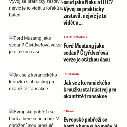
osud jako Nokii a HTC?
Vývoj se prakticky
zastavil, nejvíc je to
vidět u…
AUTO NOVINKY
Ford Mustang jako
sedan? Čtyřdveřová
verze je otázkou času
REKLAMA
Jak se z keramického
kroužku stal nástroj pro
okamžité transakce
E15.CZ
Evropské pobřeží se
bortí a bere si ho moře. V