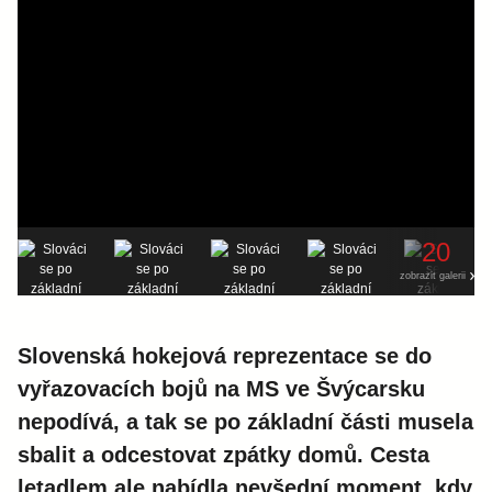
20
zobrazit galerii
Slovenská hokejová reprezentace se do
vyřazovacích bojů na MS ve Švýcarsku
nepodívá, a tak se po základní části musela
sbalit a odcestovat zpátky domů. Cesta
letadlem ale nabídla nevšední moment, kdy