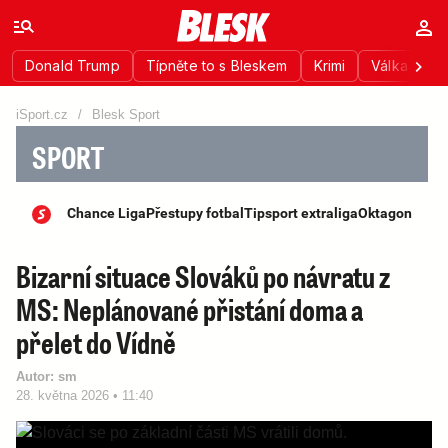
Donald Trump
Típněte to s Bleskem
Krimi
Válka na Uk
iSport.cz
/
Blesk Sport
SPORT
Chance Liga
Přestupy fotbal
Tipsport extraliga
Oktagon
Bizarní situace Slováků po návratu z
MS: Neplánované přistání doma a
přelet do Vídně
Autor:
sm
28. května 2026 • 11:40