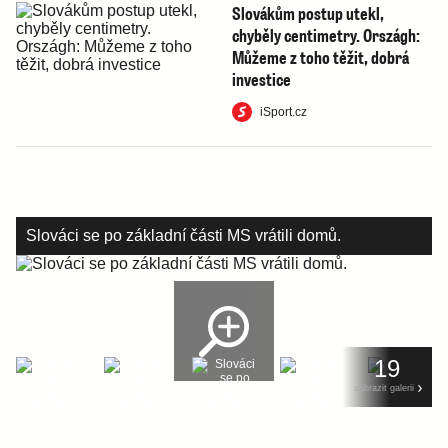
Slovákům postup utekl,
chyběly centimetry. Országh:
Můžeme z toho těžit, dobrá
investice
iSport.cz
Slováci se po základní části MS vrátili domů.
19
zobrazit galerii