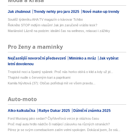
Móda a krása
Jak zhubnout
Trendy nehty pro jaro 2025
Nové make-up trendy
Soutěž týdeníku AHA TV magazín o kávovar Tchibo
Řekněte STOP mdlým vlasům! Jak jim zaručeně vrátíte lesk?
Mariánské Lázně na podzim: ideální čas na wellness, relaxaci i zážitky
Pro ženy a maminky
Nejčastější novoroční předsevzetí
Miminko a mráz
Jak vybírat
letní dovolenou
Tropické noci a špatný spánek: Proč nás horko obírá o klid a kdy už jd...
Thajské nudle s červeným kari a paprikami
Kamila Nývltová (37): Občas potřebuji mít ve všem pravdu...
Auto-moto
Alko-kalkulačka
Rallye Dakar 2025
Dálniční známka 2025
Ford Mustang jako sedan? Čtyřdveřová verze je otázkou času
Proč mají auta hrdlo nádrže či nabíjecí zásuvku na různých stranách?
Pérez je se svým comebackem zatím velmi spokojen. Dokázal jsem, že stá...