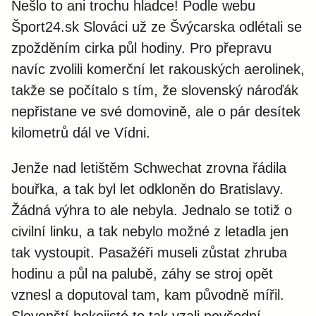
Nešlo to ani trochu hladce! Podle webu
Šport24.sk Slováci už ze Švýcarska odlétali se
zpožděním cirka půl hodiny. Pro přepravu
navíc zvolili komerční let rakouských aerolinek,
takže se počítalo s tím, že slovenský nároďák
nepřistane ve své domovině, ale o pár desítek
kilometrů dál ve Vídni.
Jenže nad letištěm Schwechat zrovna řádila
bouřka, a tak byl let odkloněn do Bratislavy.
Žádná výhra to ale nebyla. Jednalo se totiž o
civilní linku, a tak nebylo možné z letadla jen
tak vystoupit. Pasažéři museli zůstat zhruba
hodinu a půl na palubě, záhy se stroj opět
vznesl a doputoval tam, kam původně mířil.