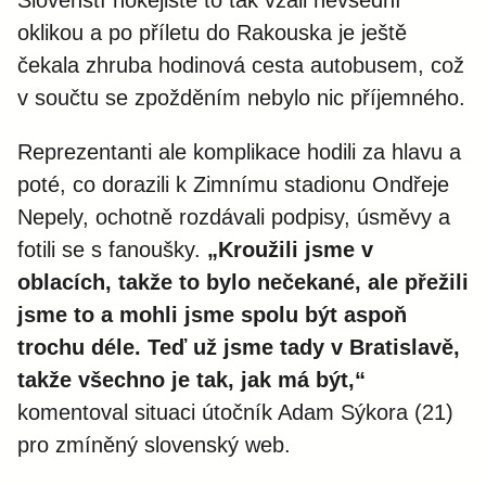
Slovenští hokejisté to tak vzali nevšední
oklikou a po příletu do Rakouska je ještě
čekala zhruba hodinová cesta autobusem, což
v součtu se zpožděním nebylo nic příjemného.
Reprezentanti ale komplikace hodili za hlavu a
poté, co dorazili k Zimnímu stadionu Ondřeje
Nepely, ochotně rozdávali podpisy, úsměvy a
fotili se s fanoušky.
„Kroužili jsme v
oblacích, takže to bylo nečekané, ale přežili
jsme to a mohli jsme spolu být aspoň
trochu déle. Teď už jsme tady v Bratislavě,
takže všechno je tak, jak má být,“
komentoval situaci útočník Adam Sýkora (21)
pro zmíněný slovenský web.