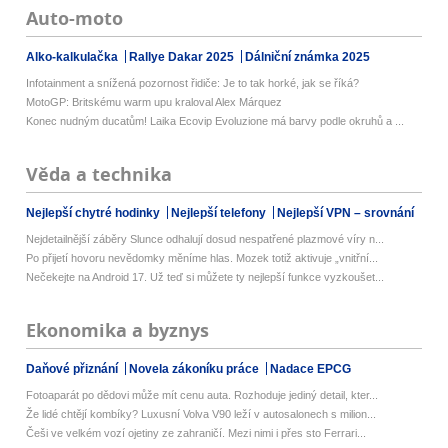
Auto-moto
Alko-kalkulačka
Rallye Dakar 2025
Dálniční známka 2025
Infotainment a snížená pozornost řidiče: Je to tak horké, jak se říká?
MotoGP: Britskému warm upu kraloval Alex Márquez
Konec nudným ducatům! Laika Ecovip Evoluzione má barvy podle okruhů a ...
Věda a technika
Nejlepší chytré hodinky
Nejlepší telefony
Nejlepší VPN – srovnání
Nejdetailnější záběry Slunce odhalují dosud nespatřené plazmové víry n...
Po přijetí hovoru nevědomky měníme hlas. Mozek totiž aktivuje „vnitřní...
Nečekejte na Android 17. Už teď si můžete ty nejlepší funkce vyzkoušet...
Ekonomika a byznys
Daňové přiznání
Novela zákoníku práce
Nadace EPCG
Fotoaparát po dědovi může mít cenu auta. Rozhoduje jediný detail, kter...
Že lidé chtějí kombíky? Luxusní Volva V90 leží v autosalonech s milion...
Češi ve velkém vozí ojetiny ze zahraničí. Mezi nimi i přes sto Ferrari...