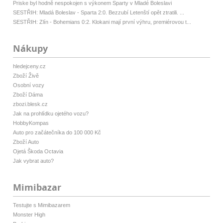
Priske byl hodně nespokojen s výkonem Sparty v Mladé Boleslavi
SESTŘIH: Mladá Boleslav - Sparta 2:0. Bezzubí Letenští opět ztratili. ...
SESTŘIH: Zlín - Bohemians 0:2. Klokani mají první výhru, premiérovou t...
Nákupy
hledejceny.cz
Zboží Živě
Osobní vozy
Zboží Dáma
zbozi.blesk.cz
Jak na prohlídku ojetého vozu?
HobbyKompas
Auto pro začátečníka do 100 000 Kč
Zboží Auto
Ojetá Škoda Octavia
Jak vybrat auto?
Mimibazar
Testujte s Mimibazarem
Monster High