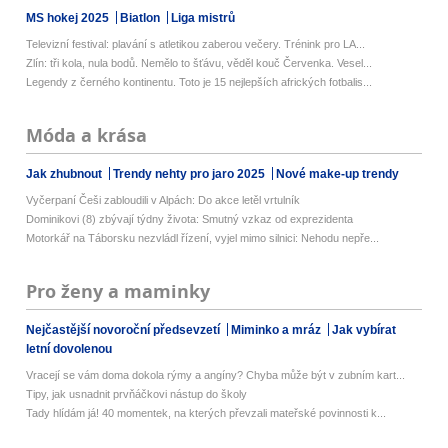
MS hokej 2025
Biatlon
Liga mistrů
Televizní festival: plavání s atletikou zaberou večery. Trénink pro LA...
Zlín: tři kola, nula bodů. Nemělo to šťávu, věděl kouč Červenka. Vesel...
Legendy z černého kontinentu. Toto je 15 nejlepších afrických fotbalis...
Móda a krása
Jak zhubnout
Trendy nehty pro jaro 2025
Nové make-up trendy
Vyčerpaní Češi zabloudili v Alpách: Do akce letěl vrtulník
Dominikovi (8) zbývají týdny života: Smutný vzkaz od exprezidenta
Motorkář na Táborsku nezvládl řízení, vyjel mimo silnici: Nehodu nepře...
Pro ženy a maminky
Nejčastější novoroční předsevzetí
Miminko a mráz
Jak vybírat
letní dovolenou
Vracejí se vám doma dokola rýmy a angíny? Chyba může být v zubním kart...
Tipy, jak usnadnit prvňáčkovi nástup do školy
Tady hlídám já! 40 momentek, na kterých převzali mateřské povinnosti k...