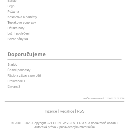
Barbie
Lego
Pyžama
Kosmetika a parfémy
Teplákové soupravy
Dětské boty
Ložní povlečení
Bazar nábytku
Doporučujeme
Starjob
České podcasty
Rádio a zábava pro děti
Frekvence 1
Evropa 2
patička vygenerovaná: 12:10:12 09.08.2026
Inzerce
Redakce
RSS
© 2001 - 2026 Copyright
CZECH NEWS CENTER a.s.
a dodavatelé obsahu
Autorská práva k publikovaným materiálům