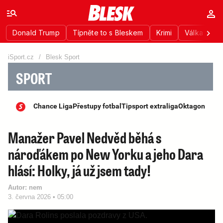
Donald Trump
Típněte to s Bleskem
Krimi
Válka na Uk
iSport.cz
/
Blesk Sport
SPORT
Chance Liga
Přestupy fotbal
Tipsport extraliga
Oktagon
Manažer Pavel Nedvěd běhá s
nároďákem po New Yorku a jeho Dara
hlásí: Holky, já už jsem tady!
Autor:
nem
3. června 2026 • 05:00