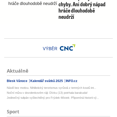
chyby. Ani dobrý nápad
hráče dlouhodobě
neudrží
VÝBĚR
Aktuálně
Blesk Vánoce
Kalendář svátků 2025
INFO.cz
Násilí bez motivu. Nihilistický terorismus vyrůstá z temných koutů int...
Noční můra v dovolenkovém ráji: Dívku (13) potrhala barakuda!
Jedinečný tulipán vyšlechtěný pro Frýdek-Místek: Připomíná historii vý...
Sport