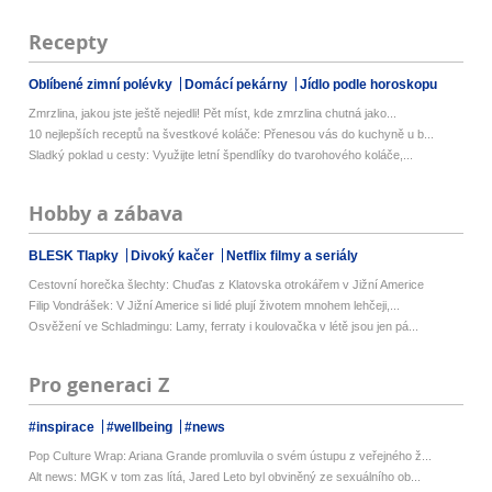
Recepty
Oblíbené zimní polévky
Domácí pekárny
Jídlo podle horoskopu
Zmrzlina, jakou jste ještě nejedli! Pět míst, kde zmrzlina chutná jako...
10 nejlepších receptů na švestkové koláče: Přenesou vás do kuchyně u b...
Sladký poklad u cesty: Využijte letní špendlíky do tvarohového koláče,...
Hobby a zábava
BLESK Tlapky
Divoký kačer
Netflix filmy a seriály
Cestovní horečka šlechty: Chuďas z Klatovska otrokářem v Jižní Americe
Filip Vondrášek: V Jižní Americe si lidé plují životem mnohem lehčeji,...
Osvěžení ve Schladmingu: Lamy, ferraty i koulovačka v létě jsou jen pá...
Pro generaci Z
#inspirace
#wellbeing
#news
Pop Culture Wrap: Ariana Grande promluvila o svém ústupu z veřejného ž...
Alt news: MGK v tom zas lítá, Jared Leto byl obviněný ze sexuálního ob...