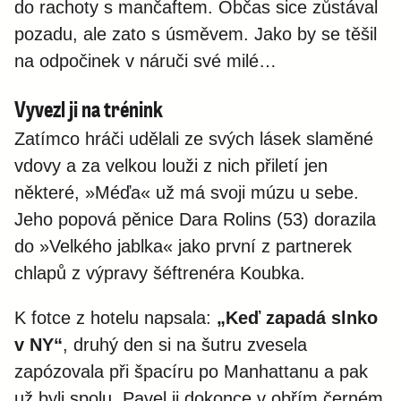
do rachoty s mančaftem. Občas sice zůstával
pozadu, ale zato s úsměvem. Jako by se těšil
na odpočinek v náruči své milé…
Vyvezl ji na trénink
Zatímco hráči udělali ze svých lásek slaměné
vdovy a za velkou louži z nich přiletí jen
některé, »Méďa« už má svoji múzu u sebe.
Jeho popová pěnice Dara Rolins (53) dorazila
do »Velkého jablka« jako první z partnerek
chlapů z výpravy šéftrenéra Koubka.
K fotce z hotelu napsala:
„Keď zapadá slnko
v NY“
, druhý den si na šutru zvesela
zapózovala při špacíru po Manhattanu a pak
už byli spolu. Pavel ji dokonce v obřím černém