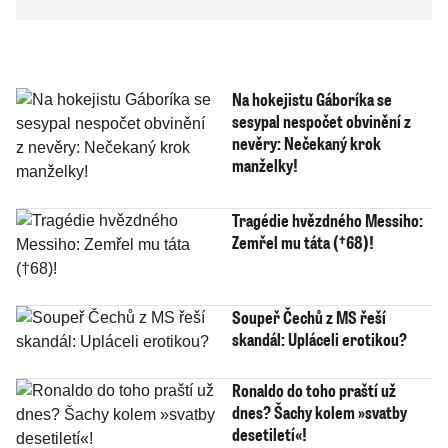
Na hokejistu Gáboríka se
sesypal nespočet obvinění z
nevěry: Nečekaný krok
manželky!
Tragédie hvězdného Messiho:
Zemřel mu táta (†68)!
Soupeř Čechů z MS řeší
skandál: Upláceli erotikou?
Ronaldo do toho praští už
dnes? Šachy kolem »svatby
desetiletí«!