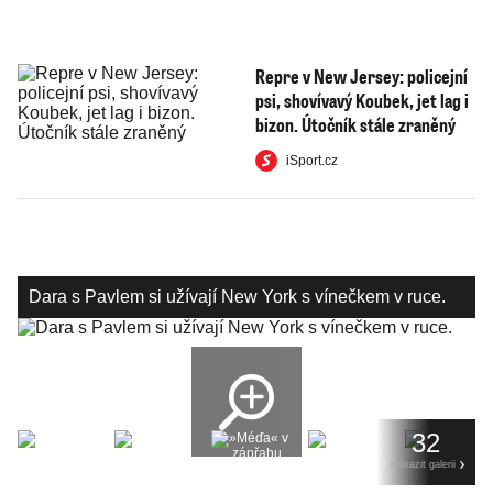
Repre v New Jersey: policejní
psi, shovívavý Koubek, jet lag i
bizon. Útočník stále zraněný
iSport.cz
Dara s Pavlem si užívají New York s vínečkem v ruce.
32
zobrazit galerii