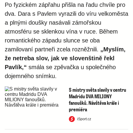
Po fyzickém zápřahu přišla na řadu chvíle pro
dva. Dara s Pavlem vyrazili do víru velkoměsta
a plnými doušky nasávali zámořskou
atmosféru se sklenkou vína v ruce. Během
romantického západu slunce se oba
zamilovaní partneři zcela rozněžnili.
„Myslím,
že netreba slov, jak ve slovenštině řekl
Pavlík,“
smála se zpěvačka u společného
dojemného snímku.
S mistry světa slavily v centru
Madridu DVA MILIONY
fanoušků. Návštěva krále i
premiéra
iSport.cz