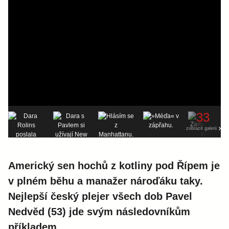
33
zobrazit galerii
Americký sen hochů z kotliny pod Řípem je
v plném běhu a manažer nároďáku taky.
Nejlepší český plejer všech dob Pavel
Nedvěd (53) jde svým následovníkům
příkladem.