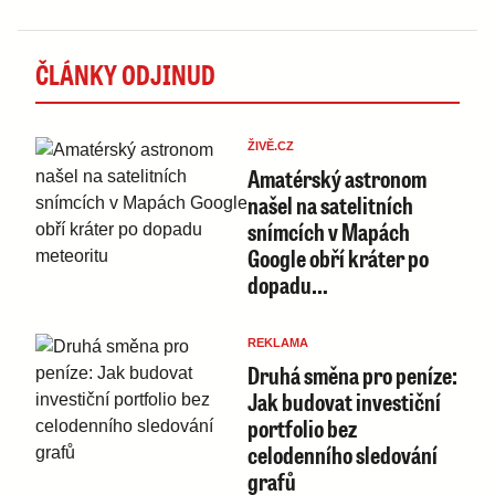
ČLÁNKY ODJINUD
ŽIVĚ.CZ
Amatérský astronom
našel na satelitních
snímcích v Mapách
Google obří kráter po
dopadu…
REKLAMA
Druhá směna pro peníze:
Jak budovat investiční
portfolio bez
celodenního sledování
grafů