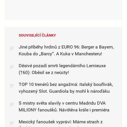
SOUVISEJÍCÍ ČLÁNKY
Jiné příběhy hrdinů z EURO 96: Berger a Bayern,
Kouba do „Barcy“. A Kuka v Manchesteru!
Děsivé pozadí smrti legendárního Lemieuxe
(†60): Oběsil se z neúcty!
TOP 10 trenérů bez angažmá: italský bouřlivák,
vyhozený Slot. Guardiola by mohl k nároďáku
S mistry světa slavily v centru Madridu DVA
MILIONY fanoušků. Návštěva krále i premiéra
Mexický fanoušek vypráví: Máme strach z