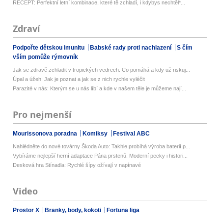
RECEPT: Perfektní letní kombinace, které tě zchladí, i kdybys nechtěl*...
Zdraví
Podpořte dětskou imunitu
Babské rady proti nachlazení
S čím
vším pomůže rýmovník
Jak se zdravě zchladit v tropických vedrech: Co pomáhá a kdy už riskuj...
Úpal a úžeh: Jak je poznat a jak se z nich rychle vyléčit
Parazité v nás: Kterým se u nás líbí a kde v našem těle je můžeme nají...
Pro nejmenší
Mourissonova poradna
Komiksy
Festival ABC
Nahlédněte do nové továrny Škoda Auto: Takhle probíhá výroba baterií p...
Vybíráme nejlepší herní adaptace Pána prstenů. Moderní pecky i histori...
Desková hra Stínadla: Rychlé šípy ožívají v napínavé
Video
Prostor X
Branky, body, kokoti
Fortuna liga