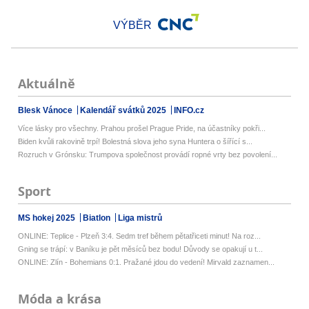
VÝBĚR
Aktuálně
Blesk Vánoce
Kalendář svátků 2025
INFO.cz
Více lásky pro všechny. Prahou prošel Prague Pride, na účastníky pokři...
Biden kvůli rakovině trpí! Bolestná slova jeho syna Huntera o šířící s...
Rozruch v Grónsku: Trumpova společnost provádí ropné vrty bez povolení...
Sport
MS hokej 2025
Biatlon
Liga mistrů
ONLINE: Teplice - Plzeň 3:4. Sedm tref během pětatřiceti minut! Na roz...
Gning se trápí: v Baníku je pět měsíců bez bodu! Důvody se opakují u t...
ONLINE: Zlín - Bohemians 0:1. Pražané jdou do vedení! Mirvald zaznamen...
Móda a krása