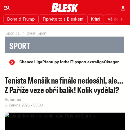
Donald Trump
Típněte to s Bleskem
Krimi
Válka na Uk
iSport.cz
/
Blesk Sport
SPORT
Chance Liga
Přestupy fotbal
Tipsport extraliga
Oktagon
Tenista Menšík na finále nedosáhl, ale...
Z Paříže veze obří balík! Kolik vydělal?
Autor:
as
6. června 2026 • 05:00