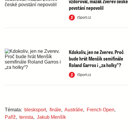
vzdoroval, mazák Zverev české
povstání nepovolil
iSport.cz
Kdokoliv, jen ne Zverev. Proč
bude hrát Menšík semifinále
Roland Garros i „za holky“?
iSport.cz
Témata:
blesksport
,
finále
,
Austrálie
,
French Open
,
Paříž
,
tenista
,
Jakub Menšík