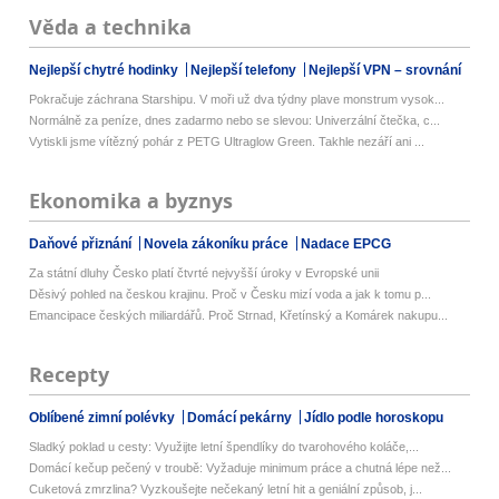
Věda a technika
Nejlepší chytré hodinky
Nejlepší telefony
Nejlepší VPN – srovnání
Pokračuje záchrana Starshipu. V moři už dva týdny plave monstrum vysok...
Normálně za peníze, dnes zadarmo nebo se slevou: Univerzální čtečka, c...
Vytiskli jsme vítězný pohár z PETG Ultraglow Green. Takhle nezáří ani ...
Ekonomika a byznys
Daňové přiznání
Novela zákoníku práce
Nadace EPCG
Za státní dluhy Česko platí čtvrté nejvyšší úroky v Evropské unii
Děsivý pohled na českou krajinu. Proč v Česku mizí voda a jak k tomu p...
Emancipace českých miliardářů. Proč Strnad, Křetínský a Komárek nakupu...
Recepty
Oblíbené zimní polévky
Domácí pekárny
Jídlo podle horoskopu
Sladký poklad u cesty: Využijte letní špendlíky do tvarohového koláče,...
Domácí kečup pečený v troubě: Vyžaduje minimum práce a chutná lépe než...
Cuketová zmrzlina? Vyzkoušejte nečekaný letní hit a geniální způsob, j...