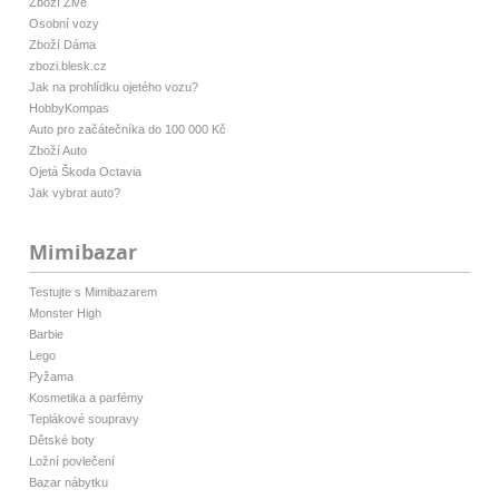
Zboží Živě
Osobní vozy
Zboží Dáma
zbozi.blesk.cz
Jak na prohlídku ojetého vozu?
HobbyKompas
Auto pro začátečníka do 100 000 Kč
Zboží Auto
Ojetá Škoda Octavia
Jak vybrat auto?
Mimibazar
Testujte s Mimibazarem
Monster High
Barbie
Lego
Pyžama
Kosmetika a parfémy
Teplákové soupravy
Dětské boty
Ložní povlečení
Bazar nábytku