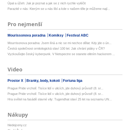
Úpal a úžeh: Jak je poznat a jak se z nich rychle vyléčit
Parazité v nás: Kterým se u nás líbí a kde v našem těle je můžeme nají...
Pro nejmenší
Mourissonova poradna
Komiksy
Festival ABC
Mourrisonova poradna: Jsem líná a nic se mi nechce dělat: Kdy jde o ún...
Česká společnost ornitologická slaví 100 let: Jak chrání ptáky v ČR?
Vyzkoušejte český kyberpunk. V Netspectre se stanete elitním hackerem ...
Video
Prostor X
Branky, body, kokoti
Fortuna liga
Prague Pride vrcholí: Tisíce lidí v ulicích, jde duhový průvod! (8. sr...
Prague Pride vrcholí: Tisíce lidí v ulicích, jde duhový průvod! (8. sr...
Hra světel na fasádě slavné vily: Tugendhat slaví 25 let na seznamu UN...
Nákupy
hledejceny.cz