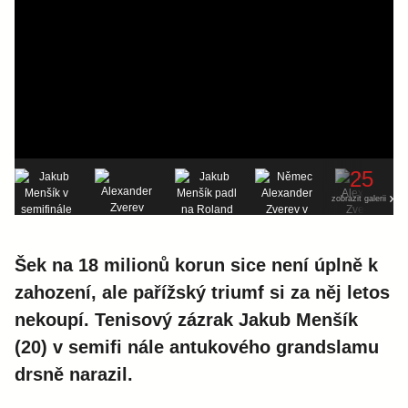
25
zobrazit galerii
Šek na 18 milionů korun sice není úplně k
zahození, ale pařížský triumf si za něj letos
nekoupí. Tenisový zázrak Jakub Menšík
(20) v semifi nále antukového grandslamu
drsně narazil.