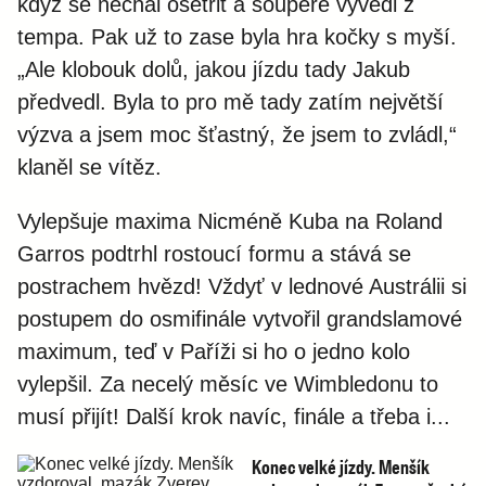
když se nechal ošetřit a soupeře vyvedl z
tempa. Pak už to zase byla hra kočky s myší.
„Ale klobouk dolů, jakou jízdu tady Jakub
předvedl. Byla to pro mě tady zatím největší
výzva a jsem moc šťastný, že jsem to zvládl,“
klaněl se vítěz.
Vylepšuje maxima Nicméně Kuba na Roland
Garros podtrhl rostoucí formu a stává se
postrachem hvězd! Vždyť v lednové Austrálii si
postupem do osmifinále vytvořil grandslamové
maximum, teď v Paříži si ho o jedno kolo
vylepšil. Za necelý měsíc ve Wimbledonu to
musí přijít! Další krok navíc, finále a třeba i...
Konec velké jízdy. Menšík