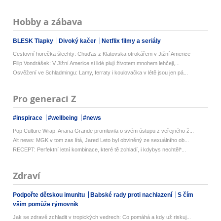
Hobby a zábava
BLESK Tlapky
Divoký kačer
Netflix filmy a seriály
Cestovní horečka šlechty: Chuďas z Klatovska otrokářem v Jižní Americe
Filip Vondrášek: V Jižní Americe si lidé plují životem mnohem lehčeji,...
Osvěžení ve Schladmingu: Lamy, ferraty i koulovačka v létě jsou jen pá...
Pro generaci Z
#inspirace
#wellbeing
#news
Pop Culture Wrap: Ariana Grande promluvila o svém ústupu z veřejného ž...
Alt news: MGK v tom zas lítá, Jared Leto byl obviněný ze sexuálního ob...
RECEPT: Perfektní letní kombinace, které tě zchladí, i kdybys nechtěl*...
Zdraví
Podpořte dětskou imunitu
Babské rady proti nachlazení
S čím
vším pomůže rýmovník
Jak se zdravě zchladit v tropických vedrech: Co pomáhá a kdy už riskuj...