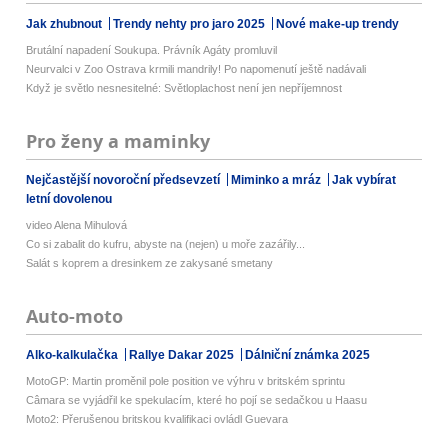
Jak zhubnout
Trendy nehty pro jaro 2025
Nové make-up trendy
Brutální napadení Soukupa. Právník Agáty promluvil
Neurvalci v Zoo Ostrava krmili mandrily! Po napomenutí ještě nadávali
Když je světlo nesnesitelné: Světloplachost není jen nepříjemnost
Pro ženy a maminky
Nejčastější novoroční předsevzetí
Miminko a mráz
Jak vybírat
letní dovolenou
video Alena Mihulová
Co si zabalit do kufru, abyste na (nejen) u moře zazářily...
Salát s koprem a dresinkem ze zakysané smetany
Auto-moto
Alko-kalkulačka
Rallye Dakar 2025
Dálniční známka 2025
MotoGP: Martin proměnil pole position ve výhru v britském sprintu
Câmara se vyjádřil ke spekulacím, které ho pojí se sedačkou u Haasu
Moto2: Přerušenou britskou kvalifikaci ovládl Guevara