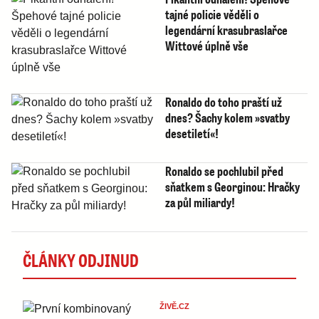
tajné policie věděli o
legendární krasubraslařce
Wittové úplně vše
Ronaldo do toho praští už
dnes? Šachy kolem »svatby
desetiletí«!
Ronaldo se pochlubil před
sňatkem s Georginou: Hračky
za půl miliardy!
ČLÁNKY ODJINUD
ŽIVĚ.CZ