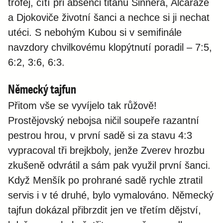
trofej, cítí při absenci titánů Sinnera, Alcaraze
a Djokoviče životní šanci a nechce si ji nechat
utéci. S nebohým Kubou si v semifinále
navzdory chvilkovému klopýtnutí poradil – 7:5,
6:2, 3:6, 6:3.
Německý tajfun
Přitom vše se vyvíjelo tak růžově!
Prostějovský nebojsa ničil soupeře razantní
pestrou hrou, v první sadě si za stavu 4:3
vypracoval tři brejkboly, jenže Zverev hrozbu
zkušeně odvrátil a sám pak využil první šanci.
Když Menšík po prohrané sadě rychle ztratil
servis i v té druhé, bylo vymalováno. Německý
tajfun dokázal přibrzdit jen ve třetím dějství,