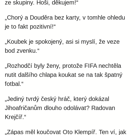
ze skupiny. Hoši, děkujem!“
„Chorý a Douděra bez karty, v tomhle ohledu
je to fakt pozitivní!“
„Koubek je spokojený, asi si myslí, že veze
bod zvenku.“
„Rozhodčí byly ženy, protože FIFA nechtěla
nutit dalšího chlapa koukat se na tak špatný
fotbal.“
„Jediný tvrdý český hráč, který dokázal
Jihoafričanům dlouho odolávat? Radovan
Krejčíř.“
„Zápas měl koučovat Oto Klempíř. Ten ví, jak