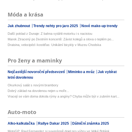
Móda a krása
Jak zhubnout
Trendy nehty pro jaro 2025
Nové make-up trendy
Další poklad z Dunaje: Z bahna vytáhli motorku i s nacistou
Marek Ztracený po životním koncertě: Závist kolegů a slova o teplém po...
Draisina, velocipéd i kostitřas: Unikátní bicykly v Muzeu Chodska
Pro ženy a maminky
Nejčastější novoroční předsevzetí
Miminko a mráz
Jak vybírat
letní dovolenou
Okurkový salát s novými brambory
Dobrý základ na dovolenou nejen u moře...
Vracejí se vám doma dokola rýmy a angíny? Chyba může být v zubním kart...
Auto-moto
Alko-kalkulačka
Rallye Dakar 2025
Dálniční známka 2025
MotoGP: Raul Fernandez si suverénně dojel pro výhru ve Velké Británii