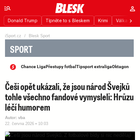
Donald Trump
Típněte to s Bleskem
Krimi
Válka na Uk
iSport.cz
/
Blesk Sport
SPORT
Chance Liga
Přestupy fotbal
Tipsport extraliga
Oktagon
Češi opět ukázali, že jsou národ Švejků
tohle všechno fandové vymysleli: Hrůzu
léčí humorem
Autor:
vba
22. června 2026 • 10:03