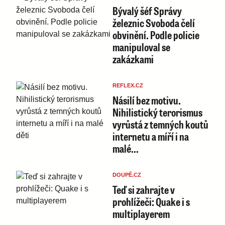
Bývalý šéf Správy
železnic Svoboda čelí
obvinění. Podle policie
manipuloval se
zakázkami
REFLEX.CZ
Násilí bez motivu.
Nihilistický terorismus
vyrůstá z temných koutů
internetu a míří i na
malé…
DOUPĚ.CZ
Teď si zahrajte v
prohlížeči: Quake i s
multiplayerem