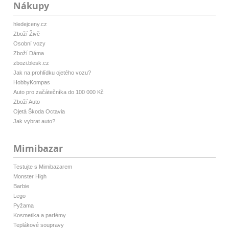
Nákupy
hledejceny.cz
Zboží Živě
Osobní vozy
Zboží Dáma
zbozi.blesk.cz
Jak na prohlídku ojetého vozu?
HobbyKompas
Auto pro začátečníka do 100 000 Kč
Zboží Auto
Ojetá Škoda Octavia
Jak vybrat auto?
Mimibazar
Testujte s Mimibazarem
Monster High
Barbie
Lego
Pyžama
Kosmetika a parfémy
Teplákové soupravy