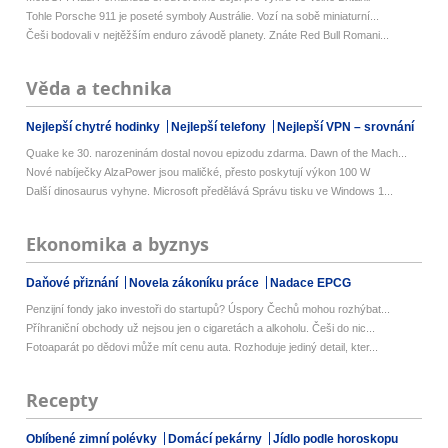
Tohle Porsche 911 je poseté symboly Austrálie. Vozí na sobě miniaturní...
Češi bodovali v nejtěžším enduro závodě planety. Znáte Red Bull Romani...
Věda a technika
Nejlepší chytré hodinky
Nejlepší telefony
Nejlepší VPN – srovnání
Quake ke 30. narozeninám dostal novou epizodu zdarma. Dawn of the Mach...
Nové nabíječky AlzaPower jsou maličké, přesto poskytují výkon 100 W
Další dinosaurus vyhyne. Microsoft předělává Správu tisku ve Windows 1...
Ekonomika a byznys
Daňové přiznání
Novela zákoníku práce
Nadace EPCG
Penzijní fondy jako investoři do startupů? Úspory Čechů mohou rozhýbat...
Příhraniční obchody už nejsou jen o cigaretách a alkoholu. Češi do nic...
Fotoaparát po dědovi může mít cenu auta. Rozhoduje jediný detail, kter...
Recepty
Oblíbené zimní polévky
Domácí pekárny
Jídlo podle horoskopu