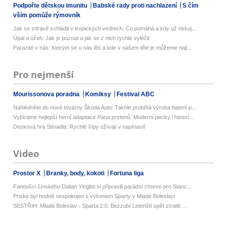
Podpořte dětskou imunitu
Babské rady proti nachlazení
S čím
vším pomůže rýmovník
Jak se zdravě zchladit v tropických vedrech: Co pomáhá a kdy už riskuj...
Úpal a úžeh: Jak je poznat a jak se z nich rychle vyléčit
Parazité v nás: Kterým se u nás líbí a kde v našem těle je můžeme nají...
Pro nejmenší
Mourissonova poradna
Komiksy
Festival ABC
Nahlédněte do nové továrny Škoda Auto: Takhle probíhá výroba baterií p...
Vybíráme nejlepší herní adaptace Pána prstenů. Moderní pecky i histori...
Desková hra Stínadla: Rychlé šípy ožívají v napínavé
Video
Prostor X
Branky, body, kokoti
Fortuna liga
Fanoušci čínského Dalian Yingbo si připravili parádní choreo pro Stanc...
Priske byl hodně nespokojen s výkonem Sparty v Mladé Boleslavi
SESTŘIH: Mladá Boleslav - Sparta 2:0. Bezzubí Letenští opět ztratili. ...