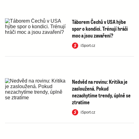
Táborem Čechů v USA hýbe
spor o kondici. Trénují hráči
moc a jsou zavaření?
iSport.cz
Nedvěd na rovinu: Kritika je
zasloužená. Pokud
nezachytíme trendy, úplně se
ztratíme
iSport.cz