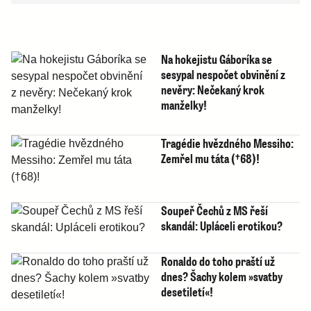
Na hokejistu Gáboríka se
sesypal nespočet obvinění z
nevěry: Nečekaný krok
manželky!
Tragédie hvězdného Messiho:
Zemřel mu táta (†68)!
Soupeř Čechů z MS řeší
skandál: Upláceli erotikou?
Ronaldo do toho praští už
dnes? Šachy kolem »svatby
desetiletí«!