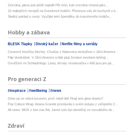
Zmrzlina, jakou jste ještě nejedli! Pět míst, kde zmrzlina chutná jako...
10 nejlepších receptů na švestkové koláče: Přenesou vás do kuchyně u b...
Sladký poklad u cesty: Využijte letní špendlíky do tvarohového koláče,...
Hobby a zábava
BLESK Tlapky
Divoký kačer
Netflix filmy a seriály
Cestovní horečka šlechty: Chuďas z Klatovska otrokářem v Jižní Americe
Filip Vondrášek: V Jižní Americe si lidé plují životem mnohem lehčeji,...
Osvěžení ve Schladmingu: Lamy, ferraty i koulovačka v létě jsou jen pá...
Pro generaci Z
#inspirace
#wellbeing
#news
Glow up se stává luxusem, proč mladí lidé říkají ano glow downu?
Pop Culture Wrap: Ariana Grande promluvila o svém ústupu z veřejného ž...
Alt news: MGK v tom zas lítá, Jared Leto byl obviněný ze sexuálního ob...
Zdraví