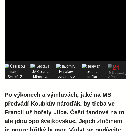
24
zobrazit galerii
Po výkonech a výmluvách, jaké na MS
předvádí Koubkův nároďák, by třeba ve
Francii už hořely ulice. Čeští fandové na to
ale jdou »po švejkovsku«. Jejich zločinem
je pouze břitký humor. Vždyť se podívejte,