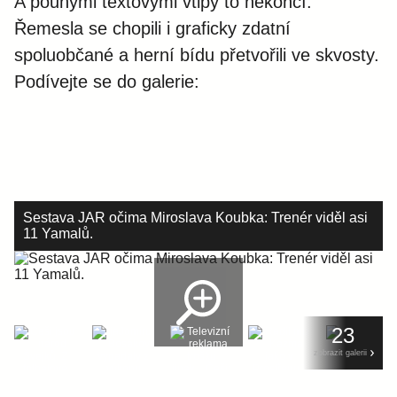
A pouhými textovými vtipy to nekončí.
Řemesla se chopili i graficky zdatní
spoluobčané a herní bídu přetvořili ve skvosty.
Podívejte se do galerie:
Sestava JAR očima Miroslava Koubka: Trenér viděl asi
11 Yamalů.
23
zobrazit galerii