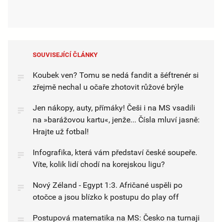
SOUVISEJÍCÍ ČLÁNKY
Koubek ven? Tomu se nedá fandit a šéftrenér si
zřejmě nechal u očaře zhotovit růžové brýle
Jen nákopy, auty, přímáky! Češi i na MS vsadili
na »barážovou kartu«, jenže... Čísla mluví jasně:
Hrajte už fotbal!
Infografika, která vám představí české soupeře.
Víte, kolik lidí chodí na korejskou ligu?
Nový Zéland - Egypt 1:3. Afričané uspěli po
otočce a jsou blízko k postupu do play off
Postupová matematika na MS: Česko na turnaji