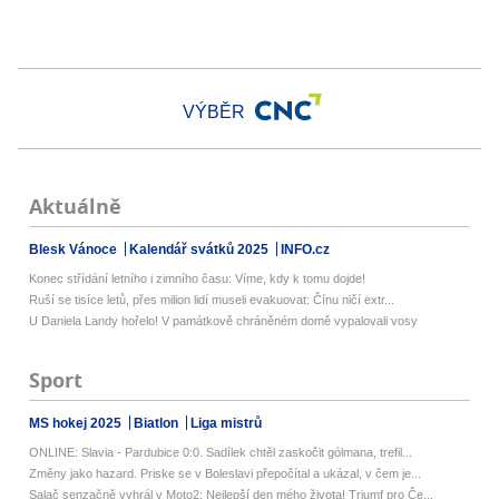
VÝBĚR
Aktuálně
Blesk Vánoce
Kalendář svátků 2025
INFO.cz
Konec střídání letního i zimního času: Víme, kdy k tomu dojde!
Ruší se tisíce letů, přes milion lidí museli evakuovat: Čínu ničí extr...
U Daniela Landy hořelo! V památkově chráněném domě vypalovali vosy
Sport
MS hokej 2025
Biatlon
Liga mistrů
ONLINE: Slavia - Pardubice 0:0. Sadílek chtěl zaskočit gólmana, trefil...
Změny jako hazard. Priske se v Boleslavi přepočítal a ukázal, v čem je...
Salač senzačně vyhrál v Moto2: Nejlepší den mého života! Triumf pro Če...