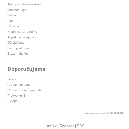
Testujte s Mimibazarem
Monster High
Barbie
Lego
Pyžama
Kosmetika a parfémy
Teplákové soupravy
Dětské boty
Ložní povlečení
Bazar nábytku
Doporučujeme
Starjob
České podcasty
Rádio a zábava pro děti
Frekvence 1
Evropa 2
patička vygenerovaná: 18:30:15 07.08.2026
Inzerce
Redakce
RSS