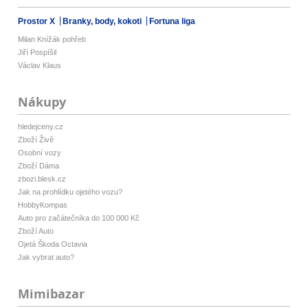
Prostor X
Branky, body, kokoti
Fortuna liga
Milan Knížák pohřeb
Jiří Pospíšil
Václav Klaus
Nákupy
hledejceny.cz
Zboží Živě
Osobní vozy
Zboží Dáma
zbozi.blesk.cz
Jak na prohlídku ojetého vozu?
HobbyKompas
Auto pro začátečníka do 100 000 Kč
Zboží Auto
Ojetá Škoda Octavia
Jak vybrat auto?
Mimibazar