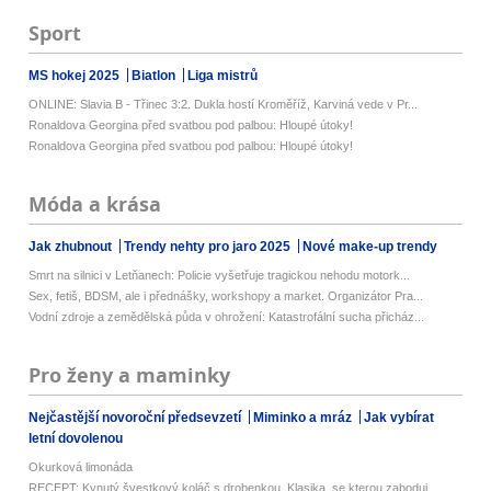
Sport
MS hokej 2025
Biatlon
Liga mistrů
ONLINE: Slavia B - Třinec 3:2. Dukla hostí Kroměříž, Karviná vede v Pr...
Ronaldova Georgina před svatbou pod palbou: Hloupé útoky!
Ronaldova Georgina před svatbou pod palbou: Hloupé útoky!
Móda a krása
Jak zhubnout
Trendy nehty pro jaro 2025
Nové make-up trendy
Smrt na silnici v Letňanech: Policie vyšetřuje tragickou nehodu motork...
Sex, fetiš, BDSM, ale i přednášky, workshopy a market. Organizátor Pra...
Vodní zdroje a zemědělská půda v ohrožení: Katastrofální sucha přicház...
Pro ženy a maminky
Nejčastější novoroční předsevzetí
Miminko a mráz
Jak vybírat
letní dovolenou
Okurková limonáda
RECEPT: Kynutý švestkový koláč s drobenkou. Klasika, se kterou zaboduj...