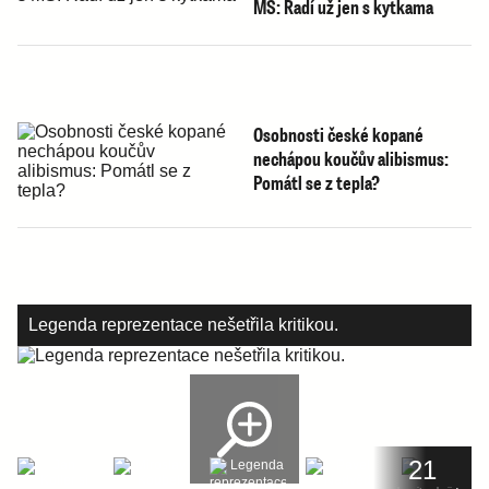
MS: Radí už jen s kytkama
Osobnosti české kopané
nechápou koučův alibismus:
Pomátl se z tepla?
Legenda reprezentace nešetřila kritikou.
21