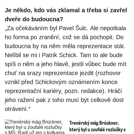
Je někdo, kdo vás zklamal a třeba si zavřel
dveře do budoucna?
„Za očekáváním byl Pavel Šulc. Ale nepotkala
ho forma po zranění, což se dá pochopit. Do
budoucna by na něm měla reprezentace stát.
Nelíbil se mi i Patrik Schick. Tam to ale bude
spíš o něm a jeho hlavě, jestli vůbec bude mít
chuť na srazy reprezentace jezdit (rozhovor
vznikl před Schickovým oznámením konce
reprezentační kariéry, pozn. redakce). Hráči
jeho ražení pak z toho musí být celkově dost
otrávení.“
Trenérský mág Brückner,
který byl u zoufalé rozlučky s