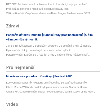
RECEPT: Perfektní letní kombinace, které tě zchladí, i kdybys nechtěl*...
Proč každá generace hledá svůj signature beauty look
Září patří módě: Co přinese Mercedes-Benz Prague Fashion Week SS27
Zdraví
Podpořte dětskou imunitu
Babské rady proti nachlazení
S čím
vším pomůže rýmovník
Jak se zdravě zchladit v tropických vedrech: Co pomáhá a kdy už riskuj...
Úpal a úžeh: Jak je poznat a jak se z nich rychle vyléčit
Parazité v nás: Kterým se u nás líbí a kde v našem těle je můžeme nají...
Pro nejmenší
Mourissonova poradna
Komiksy
Festival ABC
Kdo vynalezl kapesník? Historie od středověku po papírové kapesníky
Ghost Recon Wildlands dostal vylepšení a novou misi. Starší díl Ubisof...
Quake ke 30. narozeninám dostal novou epizodu zdarma. Dawn of the Mach...
Video