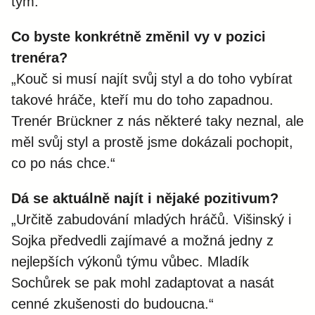
tým.“
Co byste konkrétně změnil vy v pozici
trenéra?
„Kouč si musí najít svůj styl a do toho vybírat
takové hráče, kteří mu do toho zapadnou.
Trenér Brückner z nás některé taky neznal, ale
měl svůj styl a prostě jsme dokázali pochopit,
co po nás chce.“
Dá se aktuálně najít i nějaké pozitivum?
„Určitě zabudování mladých hráčů. Višinský i
Sojka předvedli zajímavé a možná jedny z
nejlepších výkonů týmu vůbec. Mladík
Sochůrek se pak mohl zadaptovat a nasát
cenné zkušenosti do budoucna.“