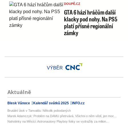
DOUPĚ.CZ
GTA 6 hází hráčům další
klacky pod nohy. Na PS5
platí přísné regionální
zámky
VÝBĚR
Aktuálně
Blesk Vánoce
Kalendář svátků 2025
INFO.cz
Brutální útok v Tanvaldu: Několik pobodaných
Marek Adamczyk: Problém na DAMU přetrvává. Všichni o něm vědí, jen moc...
Nahotinky na Měsíci: Astronautovy Playboy fotky se vydražily za milion...