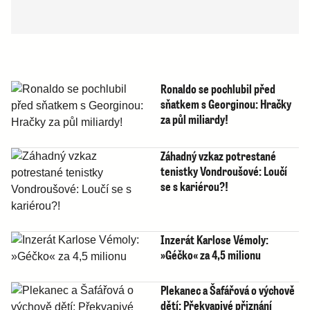
Ronaldo se pochlubil před
sňatkem s Georginou: Hračky
za půl miliardy!
Záhadný vzkaz potrestané
tenistky Vondroušové: Loučí
se s kariérou?!
Inzerát Karlose Vémoly:
»Géčko« za 4,5 milionu
Plekanec a Šafářová o výchově
dětí: Překvapivé přiznání