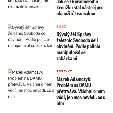
Jak se z keramického
kroužku stal nástroj pro
okamžité transakce
E15.CZ
Bývalý šéf Správy
železnic Svoboda čelí
obvinění. Podle policie
manipuloval se
zakázkami
REFLEX.CZ
Marek Adamczyk:
Problém na DAMU
přetrvává. Všichni o něm
vědí, jen moc nevědí, co s
ním