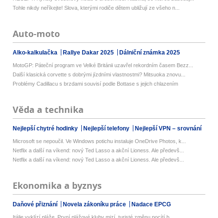
Tohle nikdy neříkejte! Slova, kterými rodiče dětem ubližují ze všeho n...
Auto-moto
Alko-kalkulačka
Rallye Dakar 2025
Dálniční známka 2025
MotoGP: Páteční program ve Velké Británii uzavřel rekordním časem Bezz...
Další klasická corvette s dobrými jízdními vlastnostmi? Mitsuoka znovu...
Problémy Cadillacu s brzdami souvisí podle Bottase s jejich chlazením
Věda a technika
Nejlepší chytré hodinky
Nejlepší telefony
Nejlepší VPN – srovnání
Microsoft se nepoučil. Ve Windows potichu instaluje OneDrive Photos, k...
Netflix a další na víkend: nový Ted Lasso a akční Lioness. Ale předevš...
Netflix a další na víkend: nový Ted Lasso a akční Lioness. Ale předevš...
Ekonomika a byznys
Daňové přiznání
Novela zákoníku práce
Nadace EPCG
Itálie vyklízí pláže. První plážové kluby mizí, turisté změnu pocítí b...