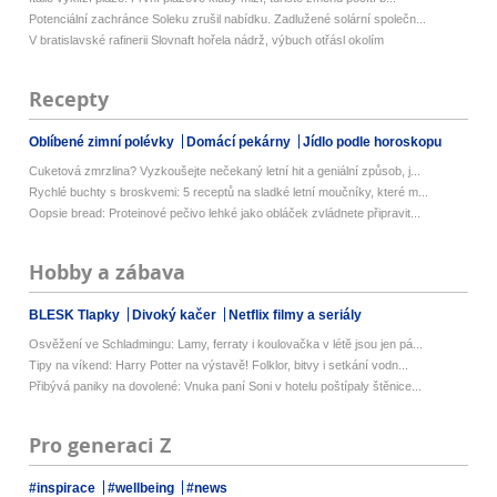
Potenciální zachránce Soleku zrušil nabídku. Zadlužené solární společn...
V bratislavské rafinerii Slovnaft hořela nádrž, výbuch otřásl okolím
Recepty
Oblíbené zimní polévky
Domácí pekárny
Jídlo podle horoskopu
Cuketová zmrzlina? Vyzkoušejte nečekaný letní hit a geniální způsob, j...
Rychlé buchty s broskvemi: 5 receptů na sladké letní moučníky, které m...
Oopsie bread: Proteinové pečivo lehké jako obláček zvládnete připravit...
Hobby a zábava
BLESK Tlapky
Divoký kačer
Netflix filmy a seriály
Osvěžení ve Schladmingu: Lamy, ferraty i koulovačka v létě jsou jen pá...
Tipy na víkend: Harry Potter na výstavě! Folklor, bitvy i setkání vodn...
Přibývá paniky na dovolené: Vnuka paní Soni v hotelu poštípaly štěnice...
Pro generaci Z
#inspirace
#wellbeing
#news