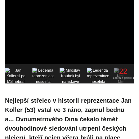
22
zobrazit galerii
Nejlepší střelec v historii reprezentace Jan
Koller (53) vstal ve 3 ráno, zapnul bednu
a... Dvoumetrového Dina čekalo téměř
dvouhodinové sledování utrpení českých
plejerů, kteří nejen včera hráli na place