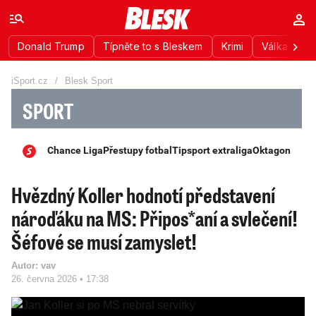
Donald Trump
Típněte to s Bleskem
Krimi
Válka na Uk
iSport.cz
/
Blesk Sport
SPORT
Chance Liga
Přestupy fotbal
Tipsport extraliga
Oktagon
Hvězdný Koller hodnotí představení
nároďáku na MS: Připos*aní a svlečení!
Šéfové se musí zamyslet!
Autor:
vav
26. června 2026 • 17:38