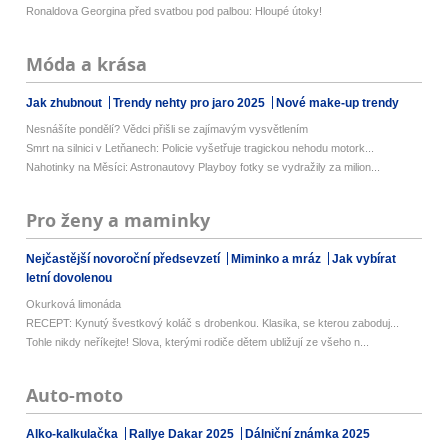
Ronaldova Georgina před svatbou pod palbou: Hloupé útoky!
Móda a krása
Jak zhubnout
Trendy nehty pro jaro 2025
Nové make-up trendy
Nesnášíte pondělí? Vědci přišli se zajímavým vysvětlením
Smrt na silnici v Letňanech: Policie vyšetřuje tragickou nehodu motork...
Nahotinky na Měsíci: Astronautovy Playboy fotky se vydražily za milion...
Pro ženy a maminky
Nejčastější novoroční předsevzetí
Miminko a mráz
Jak vybírat
letní dovolenou
Okurková limonáda
RECEPT: Kynutý švestkový koláč s drobenkou. Klasika, se kterou zaboduj...
Tohle nikdy neříkejte! Slova, kterými rodiče dětem ubližují ze všeho n...
Auto-moto
Alko-kalkulačka
Rallye Dakar 2025
Dálniční známka 2025