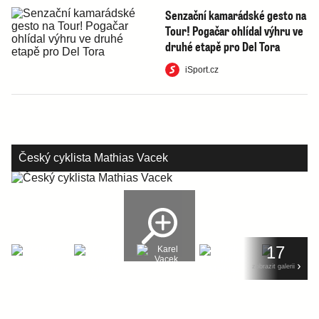
Senzační kamarádské gesto na
Tour! Pogačar ohlídal výhru ve
druhé etapě pro Del Tora
iSport.cz
Český cyklista Mathias Vacek
17
zobrazit galerii