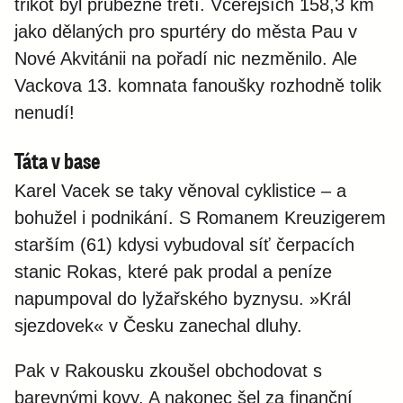
trikot byl průběžně třetí. Včerejších 158,3 km
jako dělaných pro spurtéry do města Pau v
Nové Akvitánii na pořadí nic nezměnilo. Ale
Vackova 13. komnata fanoušky rozhodně tolik
nenudí!
Táta v base
Karel Vacek se taky věnoval cyklistice – a
bohužel i podnikání. S Romanem Kreuzigerem
starším (61) kdysi vybudoval síť čerpacích
stanic Rokas, které pak prodal a peníze
napumpoval do lyžařského byznysu. »Král
sjezdovek« v Česku zanechal dluhy.
Pak v Rakousku zkoušel obchodovat s
barevnými kovy. A nakonec šel za finanční