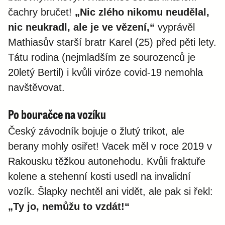
čachry bručet!
„Nic zlého nikomu neudělal,
nic neukradl, ale je ve vězení,“
vyprávěl
Mathiasův starší bratr Karel (25) před pěti lety.
Tátu rodina (nejmladším ze sourozenců je
20letý Bertil) i kvůli viróze covid-19 nemohla
navštěvovat.
Po bouračce na vozíku
Český závodník bojuje o žlutý trikot, ale
berany mohly osiřet! Vacek měl v roce 2019 v
Rakousku těžkou autonehodu. Kvůli fraktuře
kolene a stehenní kosti usedl na invalidní
vozík. Šlapky nechtěl ani vidět, ale pak si řekl:
„Ty jo, nemůžu to vzdát!“