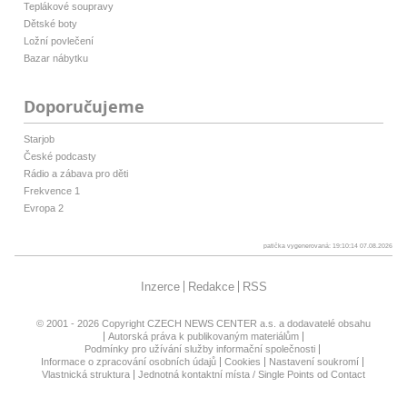
Teplákové soupravy
Dětské boty
Ložní povlečení
Bazar nábytku
Doporučujeme
Starjob
České podcasty
Rádio a zábava pro děti
Frekvence 1
Evropa 2
patička vygenerovaná: 19:10:14 07.08.2026
Inzerce
Redakce
RSS
© 2001 - 2026 Copyright
CZECH NEWS CENTER a.s.
a dodavatelé obsahu
Autorská práva k publikovaným materiálům
Podmínky pro užívání služby informační společnosti
Informace o zpracování osobních údajů
Cookies
Nastavení soukromí
Vlastnická struktura
Jednotná kontaktní místa / Single Points od Contact