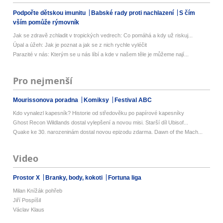
Podpořte dětskou imunitu
Babské rady proti nachlazení
S čím
vším pomůže rýmovník
Jak se zdravě zchladit v tropických vedrech: Co pomáhá a kdy už riskuj...
Úpal a úžeh: Jak je poznat a jak se z nich rychle vyléčit
Parazité v nás: Kterým se u nás líbí a kde v našem těle je můžeme nají...
Pro nejmenší
Mourissonova poradna
Komiksy
Festival ABC
Kdo vynalezl kapesník? Historie od středověku po papírové kapesníky
Ghost Recon Wildlands dostal vylepšení a novou misi. Starší díl Ubisof...
Quake ke 30. narozeninám dostal novou epizodu zdarma. Dawn of the Mach...
Video
Prostor X
Branky, body, kokoti
Fortuna liga
Milan Knížák pohřeb
Jiří Pospíšil
Václav Klaus