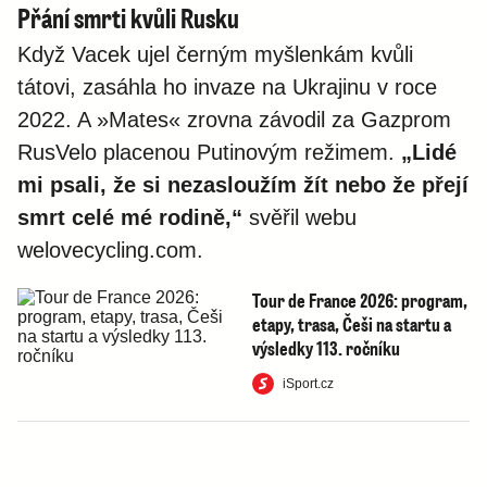
Přání smrti kvůli Rusku
Když Vacek ujel černým myšlenkám kvůli
tátovi, zasáhla ho invaze na Ukrajinu v roce
2022. A »Mates« zrovna závodil za Gazprom
RusVelo placenou Putinovým režimem.
„Lidé
mi psali, že si nezasloužím žít nebo že přejí
smrt celé mé rodině,“
svěřil webu
welovecycling.com.
Tour de France 2026: program,
etapy, trasa, Češi na startu a
výsledky 113. ročníku
iSport.cz