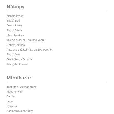
Nákupy
hledejceny.cz
Zboží Živě
Osobní vozy
Zboží Dáma
zbozi.blesk.cz
Jak na prohlídku ojetého vozu?
HobbyKompas
Auto pro začátečníka do 100 000 Kč
Zboží Auto
Ojetá Škoda Octavia
Jak vybrat auto?
Mimibazar
Testujte s Mimibazarem
Monster High
Barbie
Lego
Pyžama
Kosmetika a parfémy