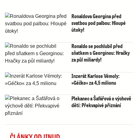
Ronaldova Georgina před
svatbou pod palbou: Hloupé
útoky!
Ronaldo se pochlubil před
sňatkem s Georginou: Hračky
za půl miliardy!
Inzerát Karlose Vémoly:
»Géčko« za 4,5 milionu
Plekanec a Šafářová o výchově
dětí: Překvapivé přiznání
ČLÁNKY ODJINUD