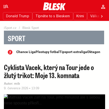
Donald Trump
Típněte to s Bleskem
Krimi
Válka na Uk
iSport.cz
/
Blesk Sport
SPORT
Chance Liga
Přestupy fotbal
Tipsport extraliga
Oktagon
Cyklista Vacek, který na Tour jede o
žlutý trikot: Moje 13. komnata
Autor:
mib
9. července 2026 • 13:09