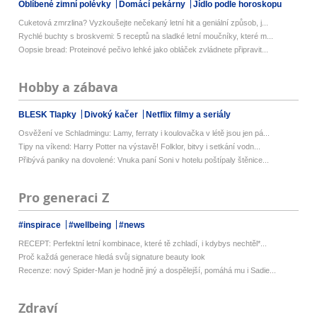
Oblíbené zimní polévky
Domácí pekárny
Jídlo podle horoskopu
Cuketová zmrzlina? Vyzkoušejte nečekaný letní hit a geniální způsob, j...
Rychlé buchty s broskvemi: 5 receptů na sladké letní moučníky, které m...
Oopsie bread: Proteinové pečivo lehké jako obláček zvládnete připravit...
Hobby a zábava
BLESK Tlapky
Divoký kačer
Netflix filmy a seriály
Osvěžení ve Schladmingu: Lamy, ferraty i koulovačka v létě jsou jen pá...
Tipy na víkend: Harry Potter na výstavě! Folklor, bitvy i setkání vodn...
Přibývá paniky na dovolené: Vnuka paní Soni v hotelu poštípaly štěnice...
Pro generaci Z
#inspirace
#wellbeing
#news
RECEPT: Perfektní letní kombinace, které tě zchladí, i kdybys nechtěl*...
Proč každá generace hledá svůj signature beauty look
Recenze: nový Spider-Man je hodně jiný a dospělejší, pomáhá mu i Sadie...
Zdraví