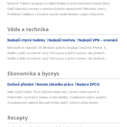
MotoGP: Páteční program ve Velké Británii uzavřel rekordním časem Bezz...
Další klasická corvette s dobrými jízdními vlastnostmi? Mitsuoka znovu...
Problémy Cadillacu s brzdami souvisí podle Bottase s jejich chlazením
Věda a technika
Nejlepší chytré hodinky
Nejlepší telefony
Nejlepší VPN – srovnání
Microsoft se nepoučil. Ve Windows potichu instaluje OneDrive Photos, k...
Netflix a další na víkend: nový Ted Lasso a akční Lioness. Ale předevš...
Netflix a další na víkend: nový Ted Lasso a akční Lioness. Ale předevš...
Ekonomika a byznys
Daňové přiznání
Novela zákoníku práce
Nadace EPCG
Itálie vyklízí pláže. První plážové kluby mizí, turisté změnu pocítí b...
Potenciální zachránce Soleku zrušil nabídku. Zadlužené solární společn...
V bratislavské rafinerii Slovnaft hořela nádrž, výbuch otřásl okolím
Recepty