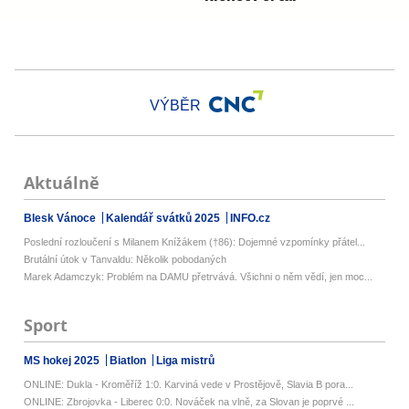
VÝBĚR
Aktuálně
Blesk Vánoce
Kalendář svátků 2025
INFO.cz
Poslední rozloučení s Milanem Knížákem (†86): Dojemné vzpomínky přátel...
Brutální útok v Tanvaldu: Několik pobodaných
Marek Adamczyk: Problém na DAMU přetrvává. Všichni o něm vědí, jen moc...
Sport
MS hokej 2025
Biatlon
Liga mistrů
ONLINE: Dukla - Kroměříž 1:0. Karviná vede v Prostějově, Slavia B pora...
ONLINE: Zbrojovka - Liberec 0:0. Nováček na vlně, za Slovan je poprvé ...