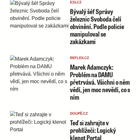
E15.CZ
Bývalý šéf Správy
železnic Svoboda čelí
obvinění. Podle policie
manipuloval se
zakázkami
REFLEX.CZ
Marek Adamczyk:
Problém na DAMU
přetrvává. Všichni o něm
vědí, jen moc nevědí, co s
ním
DOUPĚ.CZ
Teď si zahrajte v
prohlížeči: Logický
klenot Portal