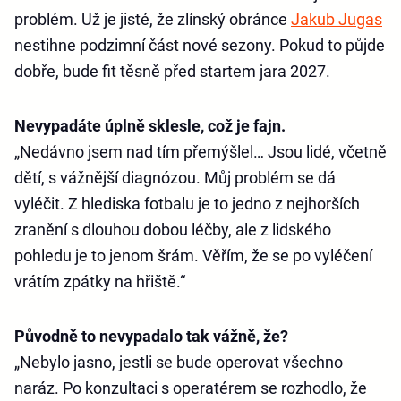
problém. Už je jisté, že zlínský obránce
Jakub Jugas
nestihne podzimní část nové sezony. Pokud to půjde
dobře, bude fit těsně před startem jara 2027.
Nevypadáte úplně sklesle, což je fajn.
„Nedávno jsem nad tím přemýšlel… Jsou lidé, včetně
dětí, s vážnější diagnózou. Můj problém se dá
vyléčit. Z hlediska fotbalu je to jedno z nejhorších
zranění s dlouhou dobou léčby, ale z lidského
pohledu je to jenom šrám. Věřím, že se po vyléčení
vrátím zpátky na hřiště.“
Původně to nevypadalo tak vážně, že?
„Nebylo jasno, jestli se bude operovat všechno
naráz. Po konzultaci s operatérem se rozhodlo, že