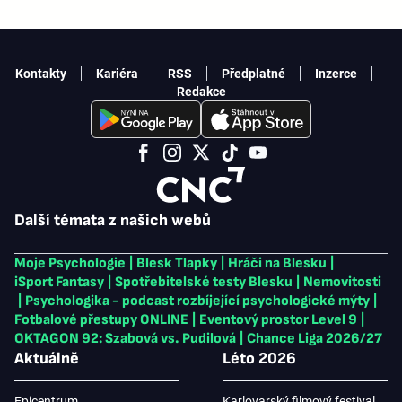
Kontakty
Kariéra
RSS
Předplatné
Inzerce
Redakce
Další témata z našich webů
Moje Psychologie
|
Blesk Tlapky
|
Hráči na Blesku
|
iSport Fantasy
|
Spotřebitelské testy Blesku
|
Nemovitosti
|
Psychologika - podcast rozbíjející psychologické mýty
|
Fotbalové přestupy ONLINE
|
Eventový prostor Level 9
|
OKTAGON 92: Szabová vs. Pudilová
|
Chance Liga 2026/27
Aktuálně
Léto 2026
Epicentrum
Karlovarský filmový festival