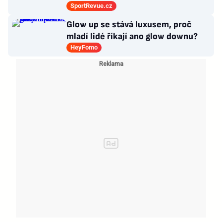
Drobný nejvíc zápasů v kariéře
SportRevue.cz
Glow up se stává luxusem, proč
mladí lidé říkají ano glow downu?
HeyFomo