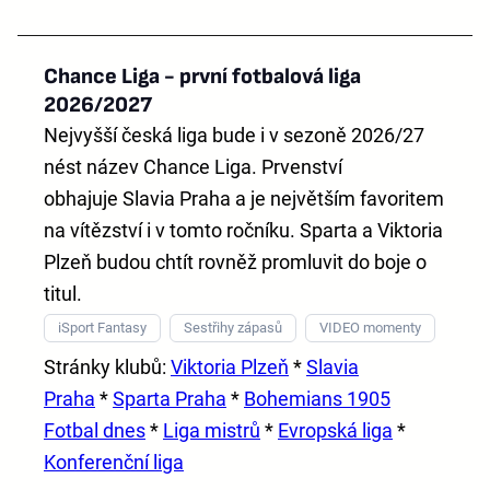
Chance Liga - první fotbalová liga
2026/2027
Nejvyšší česká liga bude i v sezoně 2026/27
nést název
Chance Liga
. Prvenství
obhajuje
Slavia Praha
a je největším favoritem
na vítězství i v tomto ročníku. Sparta a Viktoria
Plzeň budou chtít rovněž promluvit do boje o
titul.
iSport Fantasy
Sestřihy zápasů
VIDEO momenty
Stránky klubů:
Viktoria Plzeň
*
Slavia
Praha
*
Sparta Praha
*
Bohemians 1905
Fotbal dnes
*
Liga mistrů
*
Evropská liga
*
Konferenční liga