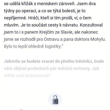
se udělá křižák s meniskem zároveň. Jsem dva
týdny po operaci, a co se týká bolesti, je to
nepříjemné. Hráči, kteří si tím prošli, ví, o čem
mluvím. Je to součást cesty k návratu. Konzultoval
jsem to i s panem Krejčím ze Slavie, ale nakonec
jsme se rozhodli pro Ostravu a pana doktora Mohylu.
Bylo to lepší ohledně logistiky.“
Jakmile se budete vracet do plného tréninku, bude
vám zbývat posledních pár měsíců smlouvy. Jak
vidíte vaši budoucnost?