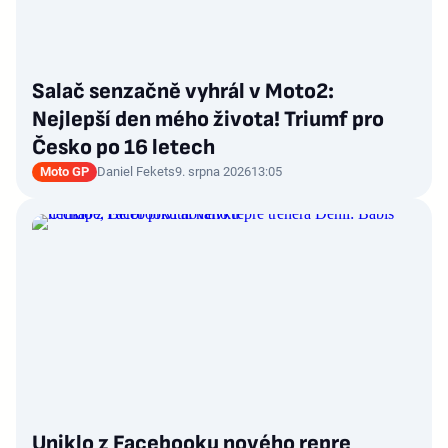
Salač senzačně vyhrál v Moto2:
Nejlepší den mého života! Triumf pro
Česko po 16 letech
Moto GP
Daniel Fekets
9. srpna 2026
13:05
Uniklo z Facebooku nového repre