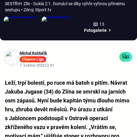
SESTŘIH: Zlín - Dukla 2:1. Domácí se díky výhře vyhnou přímému
sestupu
• Zdroj: iSport.tv
13
Fotogalerie
Michal Koštuřík
1
Chance Liga
7. května 2026
12:41
Leží, trpí bolestí, po ruce má batoh s pitím. Návrat
Jakuba Jugase (34) do Zlína se smrskl na jarních
osm zápasů. Nyní bude kapitán týmu dlouho mimo
hru, zhruba devět měsíců. Po úrazu z utkání
s Jabloncem podstoupil v Ostravě operaci
zkříženého vazu v pravém koleni. „Vrátím se,
motivaci mám,“ ujišťuje stoper v rozhovoru pro