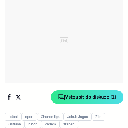
Vstoupit do diskuze (1)
fotbal
sport
Chance liga
Jakub Jugas
Zlín
Ostrava
batoh
kariéra
zranění