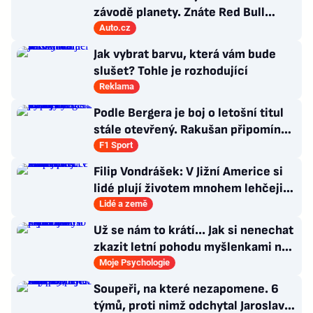
závodě planety. Znáte Red Bull
Romaniacs?
Auto.cz
Jak vybrat barvu, která vám bude
slušet? Tohle je rozhodující
Reklama
Podle Bergera je boj o letošní titul
stále otevřený. Rakušan připomíná
vývoj loňské sezony
F1 Sport
Filip Vondrášek: V Jižní Americe si
lidé plují životem mnohem lehčeji,
věci tolik neřeší
Lidé a země
Už se nám to krátí... Jak si nenechat
zkazit letní pohodu myšlenkami na
zářijový zápřah?
Moje Psychologie
Soupeři, na které nezapomene. 6
týmů, proti nimž odchytal Jaroslav