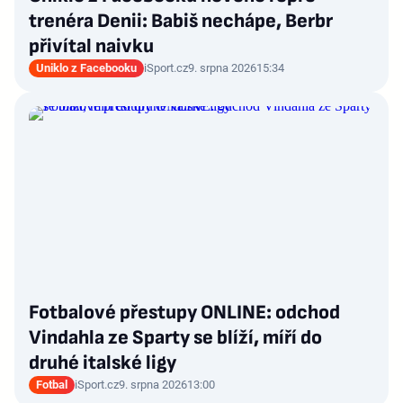
trenéra Denii: Babiš nechápe, Berbr
přivítal naivku
Uniklo z Facebooku
iSport.cz
9. srpna 2026
15:34
Fotbalové přestupy ONLINE: odchod
Vindahla ze Sparty se blíží, míří do
druhé italské ligy
Fotbal
iSport.cz
9. srpna 2026
13:00