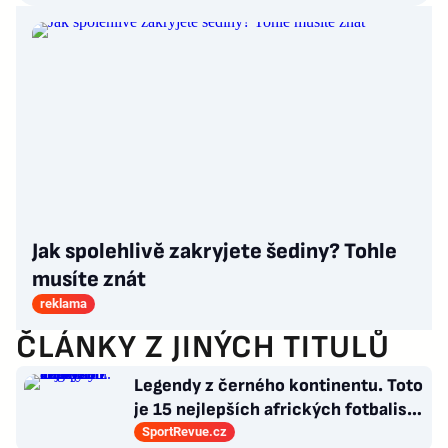
Jak spolehlivě zakryjete šediny? Tohle
musíte znát
reklama
ČLÁNKY Z JINÝCH TITULŮ
Legendy z černého kontinentu. Toto
je 15 nejlepších afrických fotbalistů
všech dob
SportRevue.cz