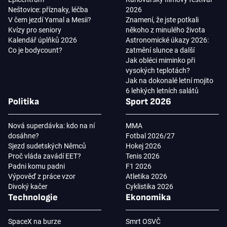
Neštovice: příznaky, léčba
2026
V čem jezdí Yamal a Mesii?
Znamení, že jste potkali
Kvízy pro seniory
někoho z minulého života
Kalendář úplňků 2026
Astronomické úkazy 2026:
Co je bodycount?
zatmění slunce a další
Jak obléci miminko při
vysokých teplotách?
Jak na dokonalé letní mojito
6 lehkých letních salátů
Politika
Sport 2026
Nová superdávka: kdo na ní
MMA
dosáhne?
Fotbal 2026/27
Sjezd sudetských Němců
Hokej 2026
Proč vláda zavádí EET?
Tenis 2026
Padni komu padni
F1 2026
Výpověď z práce vzor
Atletika 2026
Divoký kačer
Cyklistika 2026
Technologie
Ekonomika
SpaceX na burze
Smrt OSVČ