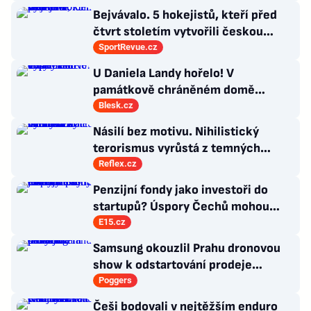
Bejvávalo. 5 hokejistů, kteří před
čtvrt stoletím vytvořili českou
kolonii v Ottawě
SportRevue.cz
U Daniela Landy hořelo! V
památkově chráněném domě
vypalovali vosy
Blesk.cz
Násilí bez motivu. Nihilistický
terorismus vyrůstá z temných
koutů internetu a míří i na malé děti
Reflex.cz
Penzijní fondy jako investoři do
startupů? Úspory Čechů mohou
rozhýbat ekonomický růst
E15.cz
Samsung okouzlil Prahu dronovou
show k odstartování prodeje
nových produktů
Poggers
Češi bodovali v nejtěžším enduro