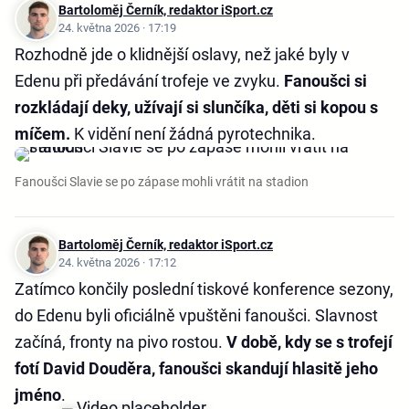
Bartoloměj Černík, redaktor iSport.cz
24. května 2026 · 17:19
Rozhodně jde o klidnější oslavy, než jaké byly v
Edenu při předávání trofeje ve zvyku.
Fanoušci si
rozkládají deky, užívají si slunčíka, děti si kopou s
míčem.
K vidění není žádná pyrotechnika.
Fanoušci Slavie se po zápase mohli vrátit na stadion
Bartoloměj Černík, redaktor iSport.cz
24. května 2026 · 17:12
Zatímco končily poslední tiskové konference sezony,
do Edenu byli oficiálně vpuštěni fanoušci. Slavnost
začíná, fronty na pivo rostou.
V době, kdy se s trofejí
fotí David Douděra, fanoušci skandují hlasitě jeho
jméno
.