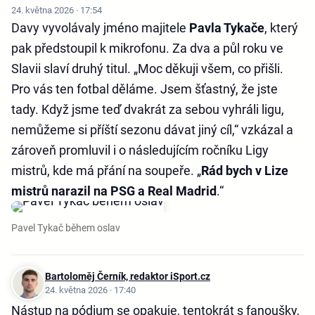
24. května 2026 · 17:54
Davy vyvolávaly jméno majitele
Pavla Tykače
, který
pak předstoupil k mikrofonu. Za dva a půl roku ve
Slavii slaví druhý titul. „Moc děkuji všem, co přišli.
Pro vás ten fotbal děláme. Jsem šťastný, že jste
tady. Když jsme teď dvakrát za sebou vyhráli ligu,
nemůžeme si příští sezonu dávat jiný cíl,“ vzkázal a
zároveň promluvil i o následujícím ročníku Ligy
mistrů, kde má přání na soupeře. „
Rád bych v Lize
mistrů narazil na PSG a Real Madrid
.“
Pavel Tykač během oslav
Bartoloměj Černík, redaktor iSport.cz
24. května 2026 · 17:40
Nástup na pódium se opakuje, tentokrát s fanoušky,