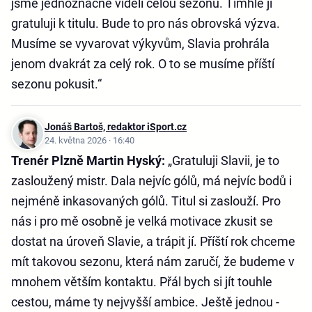
jsme jednoznačně viděli celou sezonu. Tímhle jí
gratuluji k titulu. Bude to pro nás obrovská výzva.
Musíme se vyvarovat výkyvům, Slavia prohrála
jenom dvakrát za celý rok. O to se musíme příští
sezonu pokusit.“
Jonáš Bartoš, redaktor iSport.cz
24. května 2026 · 16:40
Trenér Plzně Martin Hyský:
„Gratuluji Slavii, je to
zasloužený mistr. Dala nejvíc gólů, má nejvíc bodů i
nejméně inkasovaných gólů. Titul si zaslouží. Pro
nás i pro mě osobně je velká motivace zkusit se
dostat na úroveň Slavie, a trápit jí. Příští rok chceme
mít takovou sezonu, která nám zaručí, že budeme v
mnohem větším kontaktu. Přál bych si jít touhle
cestou, máme ty nejvyšší ambice. Ještě jednou -