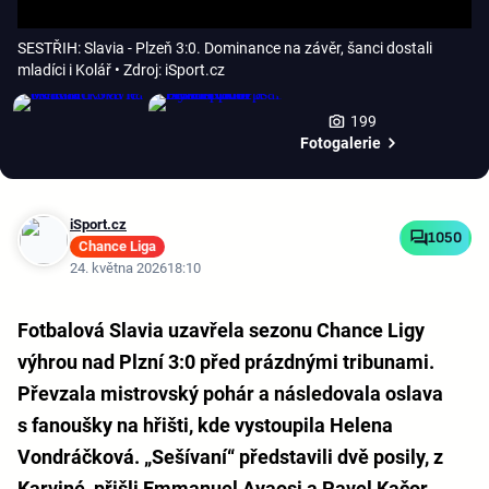
SESTŘIH: Slavia - Plzeň 3:0. Dominance na závěr, šanci dostali
mladíci i Kolář
• Zdroj: iSport.cz
199
Fotogalerie
iSport.cz
1050
Chance Liga
24. května 2026
18:10
Fotbalová Slavia uzavřela sezonu Chance Ligy
výhrou nad Plzní 3:0 před prázdnými tribunami.
Převzala mistrovský pohár a následovala oslava
s fanoušky na hřišti, kde vystoupila Helena
Vondráčková. „Sešívaní“ představili dvě posily, z
Karviné, přišli Emmanuel Ayaosi a Pavel Kačor.