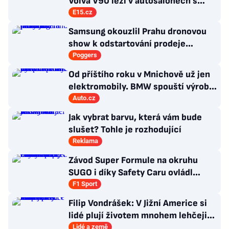
Volva V90 leží v autosalonech s
milionovou slevou
E15.cz
Samsung okouzlil Prahu dronovou
show k odstartování prodeje
nových produktů
Poggers
Od příštího roku v Mnichově už jen
elektromobily. BMW spouští výrobu
sedanu i3
Auto.cz
Jak vybrat barvu, která vám bude
slušet? Tohle je rozhodující
Reklama
Závod Super Formule na okruhu
SUGO i díky Safety Caru ovládl
Fukuzumi. Staněk po chybě nedojel
F1 Sport
Filip Vondrášek: V Jižní Americe si
lidé plují životem mnohem lehčeji,
věci tolik neřeší
Lidé a země