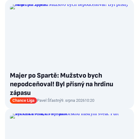
Majer po Spartě: Mužstvo bych
nepodceňoval! Byl přísný na hrdinu
zápasu
Chance Liga
Pavel Šťastný
9. srpna 2026
10:20