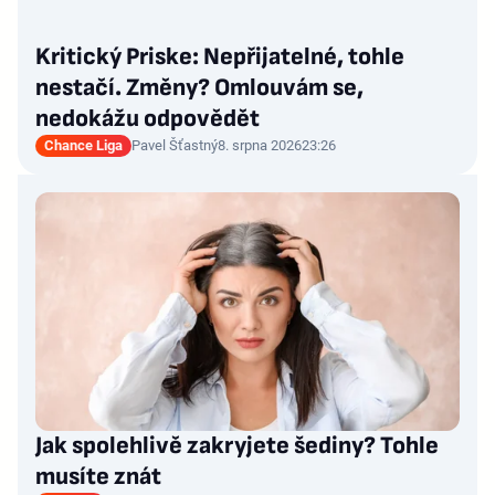
Kritický Priske: Nepřijatelné, tohle
nestačí. Změny? Omlouvám se,
nedokážu odpovědět
Chance Liga
Pavel Šťastný
8. srpna 2026
23:26
Jak spolehlivě zakryjete šediny? Tohle
musíte znát