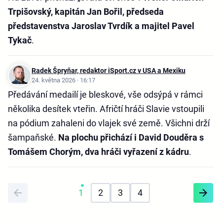
Trpišovský, kapitán Jan Bořil, předseda
představenstva Jaroslav Tvrdík a majitel Pavel
Tykač
.
Radek Špryňar, redaktor iSport.cz v USA a Mexiku
24. května 2026 · 16:17
Předávání medailí je bleskové, vše odsýpá v rámci
několika desítek vteřin. Afričtí hráči Slavie vstoupili
na pódium zahaleni do vlajek své země. Všichni drží
šampaňské.
Na plochu přichází i David Douděra s
Tomášem Chorým, dva hráči vyřazení z kádru
.
1
2
3
4