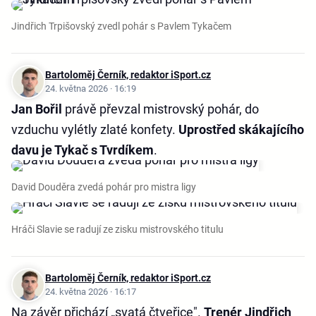
Jindřich Trpišovský zvedl pohár s Pavlem Tykačem
Bartoloměj Černík, redaktor iSport.cz
24. května 2026 · 16:19
Jan Bořil
právě převzal mistrovský pohár, do
vzduchu vylétly zlaté konfety.
Uprostřed skákajícího
davu je Tykač s Tvrdíkem
.
David Douděra zvedá pohár pro mistra ligy
Hráči Slavie se radují ze zisku mistrovského titulu
Bartoloměj Černík, redaktor iSport.cz
24. května 2026 · 16:17
Na závěr přichází „svatá čtveřice".
Trenér Jindřich