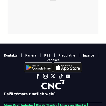
Kontakty
Kariéra
RSS
Předplatné
Inzerce
Redakce
Další témata z našich webů
Moje Psychologie
|
Blesk Tlapky
|
Hráči na Blesku
|