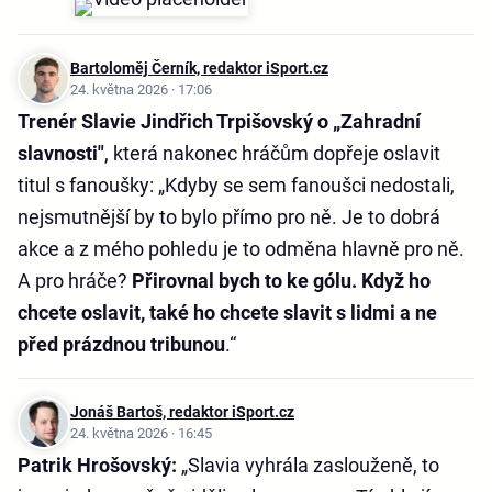
Bartoloměj Černík, redaktor iSport.cz
24. května 2026 · 17:06
Trenér Slavie Jindřich Trpišovský o „Zahradní
slavnosti"
, která nakonec hráčům dopřeje oslavit
titul s fanoušky: „Kdyby se sem fanoušci nedostali,
nejsmutnější by to bylo přímo pro ně. Je to dobrá
akce a z mého pohledu je to odměna hlavně pro ně.
A pro hráče?
Přirovnal bych to ke gólu. Když ho
chcete oslavit, také ho chcete slavit s lidmi a ne
před prázdnou tribunou
.“
Jonáš Bartoš, redaktor iSport.cz
24. května 2026 · 16:45
Patrik Hrošovský:
„Slavia vyhrála zaslouženě, to