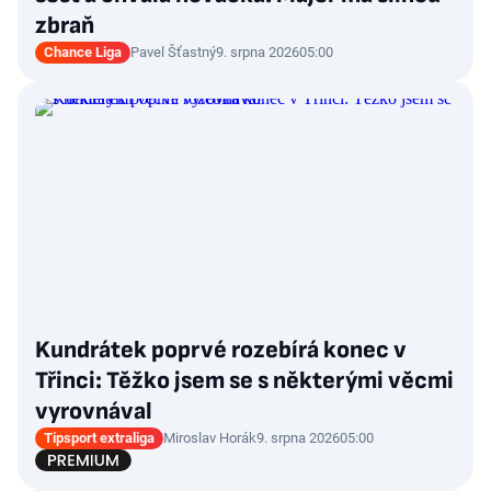
zbraň
Chance Liga
Pavel Šťastný
9. srpna 2026
05:00
Kundrátek poprvé rozebírá konec v
Třinci: Těžko jsem se s některými věcmi
vyrovnával
Tipsport extraliga
Miroslav Horák
9. srpna 2026
05:00