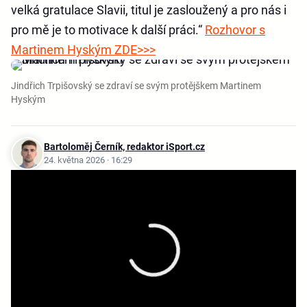
velká gratulace Slavii, titul je zasloužený a pro nás i
pro mě je to motivace k další práci.“
Rozhovor s
Martinem Hyským ZDE>>>
Jindřich Trpišovský se zdraví se svým protějškem Martinem
Hyským
Bartoloměj Černík, redaktor iSport.cz
24. května 2026 · 16:29