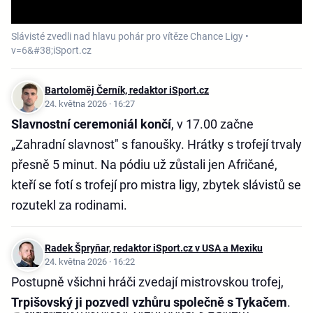
Slávisté zvedli nad hlavu pohár pro vítěze Chance Ligy •
v=6&#38;iSport.cz
Bartoloměj Černík, redaktor iSport.cz
24. května 2026 · 16:27
Slavnostní ceremoniál končí
, v 17.00 začne
„Zahradní slavnost" s fanoušky. Hrátky s trofejí trvaly
přesně 5 minut. Na pódiu už zůstali jen Afričané,
kteří se fotí s trofejí pro mistra ligy, zbytek slávistů se
rozutekl za rodinami.
Radek Špryňar, redaktor iSport.cz v USA a Mexiku
24. května 2026 · 16:22
Postupně všichni hráči zvedají mistrovskou trofej,
Trpišovský ji pozvedl vzhůru společně s Tykačem
.