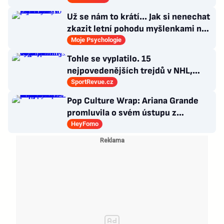
Už se nám to krátí... Jak si nenechat
zkazit letní pohodu myšlenkami na
zářijový zápřah?
Moje Psychologie
Tohle se vyplatilo. 15
nejpovedenějších trejdů v NHL,
které byly upečeny na poslední
SportRevue.cz
chvíli
Pop Culture Wrap: Ariana Grande
promluvila o svém ústupu z
veřejného života a Sophia z
HeyFomo
KATSEYE si dává pauzu od skupiny