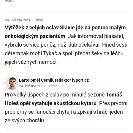
oslav
24. května 2026 · 18:09
Výtěžek z celých oslav Slavie jde na pomoc malým
onkologickým pacientům
. Jak informoval hlasatel,
vybralo se více peněz, než klub očekával. Hned šesti
dětem tak mohl Tykač a spol. předat šeky na léčbu
jejich vážných nemocí.
Bartoloměj Černík, redaktor iSport.cz
24. května 2026 · 17:55
Pro velký úspěch z oslav po minulé sezoně
Tomáš
Holeš opět vytahuje akustickou kytaru
. Přes prvotní
problémy se fanoušci chytají a zpívají s hráči jeden
ze svých chorálů.