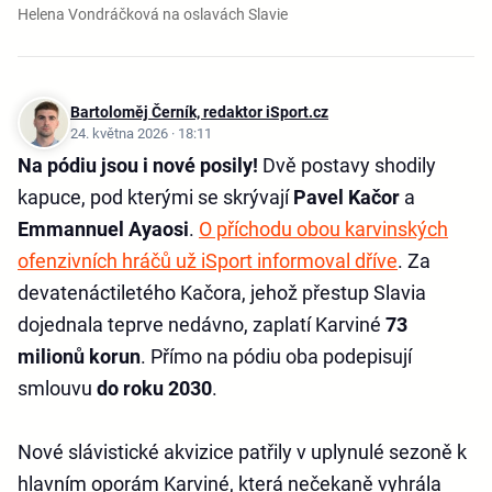
Helena Vondráčková na oslavách Slavie
Bartoloměj Černík, redaktor iSport.cz
24. května 2026 · 18:11
Na pódiu jsou i nové posily!
Dvě postavy shodily
kapuce, pod kterými se skrývají
Pavel Kačor
a
Emmannuel Ayaosi
.
O příchodu obou karvinských
ofenzivních hráčů už iSport informoval dříve
. Za
devatenáctiletého Kačora, jehož přestup Slavia
dojednala teprve nedávno, zaplatí Karviné
73
milionů korun
. Přímo na pódiu oba podepisují
smlouvu
do roku 2030
.
Nové slávistické akvizice patřily v uplynulé sezoně k
hlavním oporám Karviné, která nečekaně vyhrála