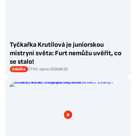
Tyčkařka Krutilová je juniorskou
mistryní světa: Furt nemůžu uvěřit, co
se stalo!
Atletika
ČTK
9. srpna 2026
08:30