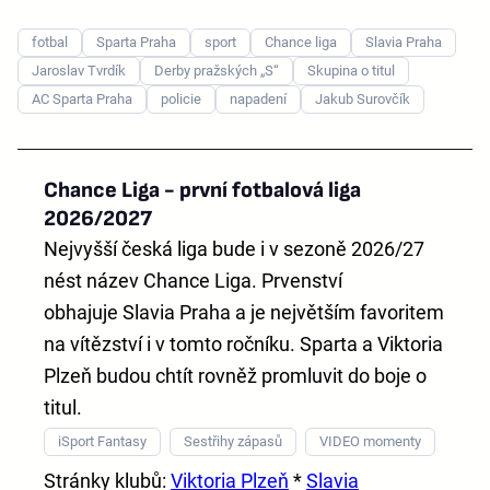
fotbal
Sparta Praha
sport
Chance liga
Slavia Praha
Jaroslav Tvrdík
Derby pražských „S“
Skupina o titul
AC Sparta Praha
policie
napadení
Jakub Surovčík
Chance Liga - první fotbalová liga
2026/2027
Nejvyšší česká liga bude i v sezoně 2026/27
nést název
Chance Liga
. Prvenství
obhajuje
Slavia Praha
a je největším favoritem
na vítězství i v tomto ročníku. Sparta a Viktoria
Plzeň budou chtít rovněž promluvit do boje o
titul.
iSport Fantasy
Sestřihy zápasů
VIDEO momenty
Stránky klubů:
Viktoria Plzeň
*
Slavia