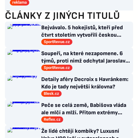
reklama
ČLÁNKY Z JINÝCH TITULŮ
Bejvávalo. 5 hokejistů, kteří před
čtvrt stoletím vytvořili českou
kolonii v Ottawě
SportRevue.cz
Soupeři, na které nezapomene. 6
týmů, proti nimž odchytal Jaroslav
Drobný nejvíc zápasů v kariéře
SportRevue.cz
Detaily aféry Decroix s Havránkem:
Kdo je tady největší královna?
Blesk.cz
Peče se celá země, Babišova vláda
ale mlčí a mlží. Přitom extrémy
počasí jsou trvalými problémy
Reflex.cz
Česka
Že lidé chtějí kombíky? Luxusní