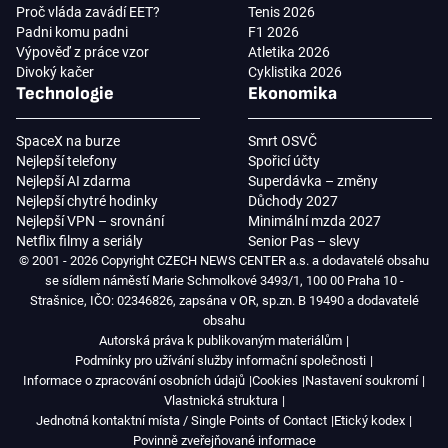
Proč vláda zavádí EET?
Tenis 2026
Padni komu padni
F1 2026
Výpověď z práce vzor
Atletika 2026
Divoký kačer
Cyklistika 2026
Technologie
Ekonomika
SpaceX na burze
Smrt OSVČ
Nejlepší telefony
Spořicí účty
Nejlepší AI zdarma
Superdávka – změny
Nejlepší chytré hodinky
Důchody 2027
Nejlepší VPN – srovnání
Minimální mzda 2027
Netflix filmy a seriály
Senior Pas – slevy
© 2001 - 2026 Copyright CZECH NEWS CENTER a.s. a dodavatelé obsahu
se sídlem náměstí Marie Schmolkové 3493/1, 100 00 Praha 10 -
Strašnice, IČO: 02346826, zapsána v OR, sp.zn. B 19490 a dodavatelé
obsahu
Autorská práva k publikovaným materiálům
Podmínky pro užívání služby informační společnosti
Informace o zpracování osobních údajů
Cookies
Nastavení soukromí
Vlastnická struktura
Jednotná kontaktní místa / Single Points of Contact
Etický kodex
Povinně zveřejňované informace