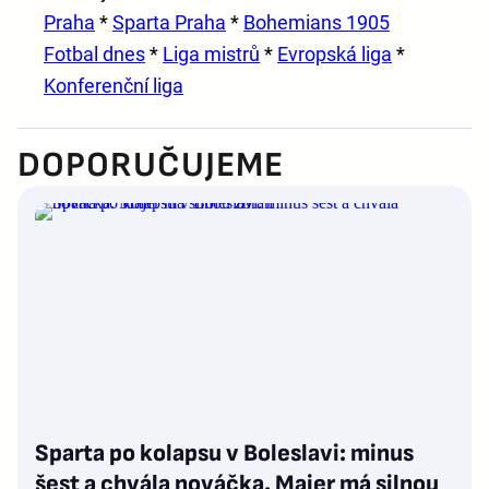
Praha
*
Sparta Praha
*
Bohemians 1905
Fotbal dnes
*
Liga mistrů
*
Evropská liga
*
Konferenční liga
DOPORUČUJEME
Sparta po kolapsu v Boleslavi: minus
šest a chvála nováčka. Majer má silnou