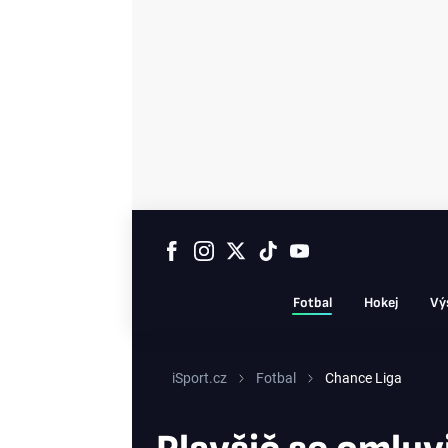
Fotbal
Hokej
Vý
iSport.cz
Fotbal
Chance Liga