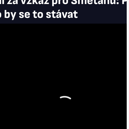
il za vzkaz pro Smetanu: P
by se to stávat