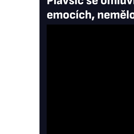
Plavšič se omluv
emocích, nemělo 