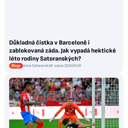
Důkladná čistka v Barceloně i
zablokovaná záda. Jak vypadá hektické
léto rodiny Satoranských?
Blogy
Anna Satoranská
8. srpna 2026
05:00