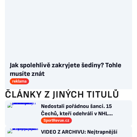
Jak spolehlivě zakryjete šediny? Tohle
musíte znát
reklama
ČLÁNKY Z JINÝCH TITULŮ
Nedostali pořádnou šanci. 15
Čechů, kteří odehráli v NHL
maximálně dva zápasy
SportRevue.cz
VIDEO Z ARCHIVU: Nejtrapnější