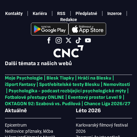
Kontakty
Kariéra
RSS
Předplatné
Inzerce
Redakce
Další témata z našich webů
Moje Psychologie
|
Blesk Tlapky
|
Hráči na Blesku
|
iSport Fantasy
|
Spotřebitelské testy Blesku
|
Nemovitosti
|
Psychologika - podcast rozbíjející psychologické mýty
|
Fotbalové přestupy ONLINE
|
Eventový prostor Level 9
|
OKTAGON 92: Szabová vs. Pudilová
|
Chance Liga 2026/27
Aktuálně
Léto 2026
Epicentrum
Karlovarský filmový festival
Neštovice: příznaky, léčba
2026