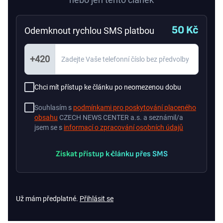
50 Kč
Odemknout rychlou SMS platbou
+420
Chci mít přístup ke článku po neomezenou dobu
Souhlasím s
podmínkami pro poskytování placeného
obsahu
CZECH NEWS CENTER a.s. a seznámil/a
jsem se s
informací o zpracování osobních údajů
Získat přístup k článku přes SMS
Už mám předplatné.
Přihlásit se