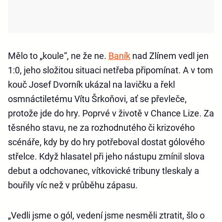
Mělo to „koule“, ne že ne.
Baník
nad Zlínem vedl jen
1:0, jeho složitou situaci netřeba připomínat. A v tom
kouč Josef Dvorník ukázal na lavičku a řekl
osmnáctiletému Vítu Šrkoňovi, ať se převleče,
protože jde do hry. Poprvé v životě v Chance Lize. Za
těsného stavu, ne za rozhodnutého či krizového
scénáře, kdy by do hry potřeboval dostat gólového
střelce. Když hlasatel při jeho nástupu zmínil slova
debut a odchovanec, vítkovické tribuny tleskaly a
bouřily víc než v průběhu zápasu.
„Vedli jsme o gól, vedení jsme nesměli ztratit, šlo o