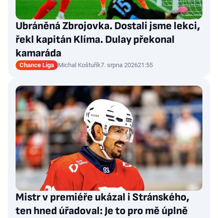
Ubráněná Zbrojovka. Dostali jsme lekci,
řekl kapitán Klíma. Dulay překonal
kamaráda
Chance Liga
Michal Koštuřík
7. srpna 2026
21:55
Mistr v premiéře ukázal i Stránského,
ten hned úřadoval: Je to pro mě úplně