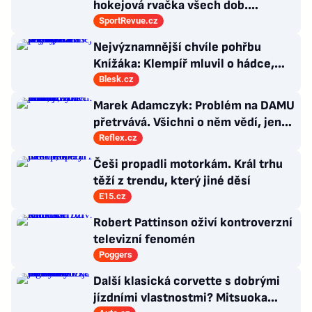
hokejová rvačka všech dob.
Nepadla v ní ani rána
SportRevue.cz
Nejvýznamnější chvíle pohřbu
Knížáka: Klempíř mluvil o hádce,
Klaus vzýval rebelství a přišla i Sára
Blesk.cz
Saudková
Marek Adamczyk: Problém na DAMU
přetrvává. Všichni o něm vědí, jen
moc nevědí, co s ním
Reflex.cz
Češi propadli motorkám. Král trhu
těží z trendu, který jiné děsí
E15.cz
Robert Pattinson oživí kontroverzní
televizní fenomén
Poggers
Další klasická corvette s dobrými
jízdními vlastnostmi? Mitsuoka