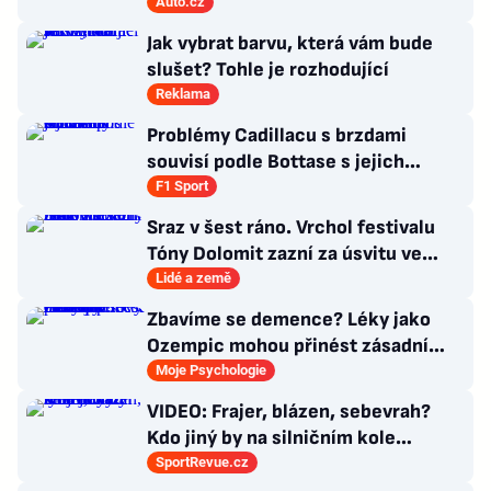
znovu využije legendární MX-5
Auto.cz
Jak vybrat barvu, která vám bude
slušet? Tohle je rozhodující
Reklama
Problémy Cadillacu s brzdami
souvisí podle Bottase s jejich
chlazením
F1 Sport
Sraz v šest ráno. Vrchol festivalu
Tóny Dolomit zazní za úsvitu ve
3000 metrech
Lidé a země
Zbavíme se demence? Léky jako
Ozempic mohou přinést zásadní
průlom v léčbě Alzheimerovy
Moje Psychologie
choroby
VIDEO: Frajer, blázen, sebevrah?
Kdo jiný by na silničním kole
dokázal tyhle triky?
SportRevue.cz