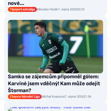
nové…
Tipsport extraliga
Miroslav Horák
7. srpna 2026
20:23
Samko se zájemcům připomněl gólem:
Karviné jsem vděčný! Kam může odejít
Štorman?
Chance Národní Liga
Michal Kvasnica
7. srpna 2026
21:36