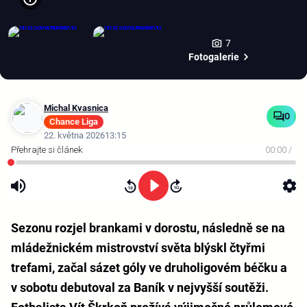
7
Fotogalerie
Michal Kvasnica
0
Chance Liga
22. května 2026
13:15
00:00
/
Sezonu rozjel brankami v dorostu, následně se na
mládežnickém mistrovství světa blýskl čtyřmi
trefami, začal sázet góly ve druholigovém béčku a
v sobotu debutoval za Baník v nejvyšší soutěži.