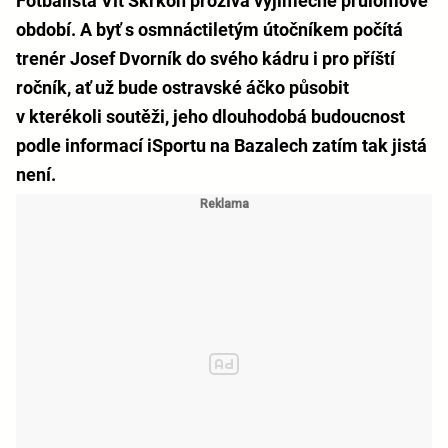
Fotbalista Vít Škrkoň prožívá výjimečné průlomové
období. A byť s osmnáctiletým útočníkem počítá
trenér Josef Dvorník do svého kádru i pro příští
ročník, ať už bude ostravské áčko působit
v kterékoli soutěži, jeho dlouhodobá budoucnost
podle informací iSportu na Bazalech zatím tak jistá
není.