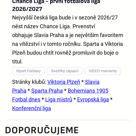
Chance Liga - první fotbalová liga
2026/2027
Nejvyšší česká liga bude i v sezoně 2026/27
nést název
Chance Liga
. Prvenství
obhajuje
Slavia Praha
a je největším favoritem
na vítězství i v tomto ročníku. Sparta a Viktoria
Plzeň budou chtít rovněž promluvit do boje o
titul.
iSport Fantasy
Sestřihy zápasů
VIDEO momenty
Stránky klubů:
Viktoria Plzeň
*
Slavia
Praha
*
Sparta Praha
*
Bohemians 1905
Fotbal dnes
*
Liga mistrů
*
Evropská liga
*
Konferenční liga
DOPORUČUJEME