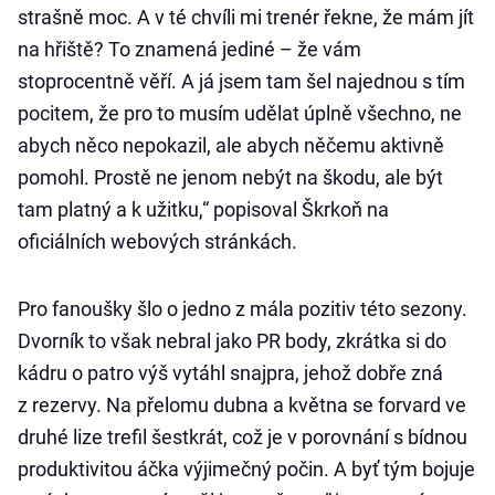
strašně moc. A v té chvíli mi trenér řekne, že mám jít
na hřiště? To znamená jediné – že vám
stoprocentně věří. A já jsem tam šel najednou s tím
pocitem, že pro to musím udělat úplně všechno, ne
abych něco nepokazil, ale abych něčemu aktivně
pomohl. Prostě ne jenom nebýt na škodu, ale být
tam platný a k užitku,“ popisoval Škrkoň na
oficiálních webových stránkách.
Pro fanoušky šlo o jedno z mála pozitiv této sezony.
Dvorník to však nebral jako PR body, zkrátka si do
kádru o patro výš vytáhl snajpra, jehož dobře zná
z rezervy. Na přelomu dubna a května se forvard ve
druhé lize trefil šestkrát, což je v porovnání s bídnou
produktivitou áčka výjimečný počin. A byť tým bojuje