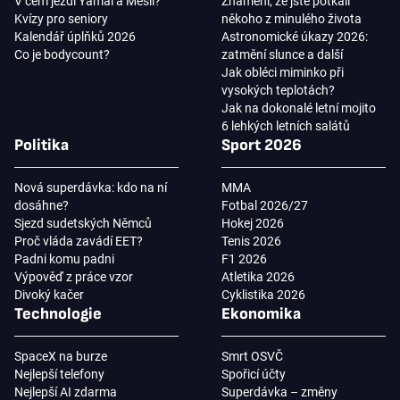
V čem jezdí Yamal a Mesii?
Znamení, že jste potkali
Kvízy pro seniory
někoho z minulého života
Kalendář úplňků 2026
Astronomické úkazy 2026:
Co je bodycount?
zatmění slunce a další
Jak obléci miminko při
vysokých teplotách?
Jak na dokonalé letní mojito
6 lehkých letních salátů
Politika
Sport 2026
Nová superdávka: kdo na ní
MMA
dosáhne?
Fotbal 2026/27
Sjezd sudetských Němců
Hokej 2026
Proč vláda zavádí EET?
Tenis 2026
Padni komu padni
F1 2026
Výpověď z práce vzor
Atletika 2026
Divoký kačer
Cyklistika 2026
Technologie
Ekonomika
SpaceX na burze
Smrt OSVČ
Nejlepší telefony
Spořicí účty
Nejlepší AI zdarma
Superdávka – změny