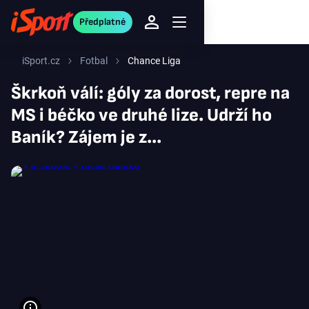
Předplatné
iSport.cz
Fotbal
Chance Liga
Škrkoň válí: góly za dorost, repre na
MS i béčko ve druhé lize. Udrží ho
Baník? Zájem je z...