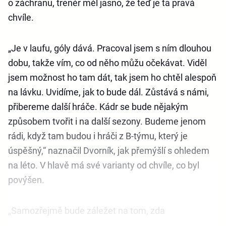
o záchranu, trenér měl jasno, že teď je ta pravá
chvíle.
„Je v laufu, góly dává. Pracoval jsem s ním dlouhou
dobu, takže vím, co od něho můžu očekávat. Viděl
jsem možnost ho tam dát, tak jsem ho chtěl alespoň
na lávku. Uvidíme, jak to bude dál. Zůstává s námi,
přibereme další hráče. Kádr se bude nějakým
způsobem tvořit i na další sezony. Budeme jenom
rádi, když tam budou i hráči z B-týmu, který je
úspěšný,“ naznačil Dvorník, jak přemýšlí s ohledem
na léto. V hlavě má své varianty od chvíle, co byl
povýšen.
„Samozřejmě bude záležet na tom, zda