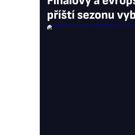
Finálový a evrop
příští sezonu vy