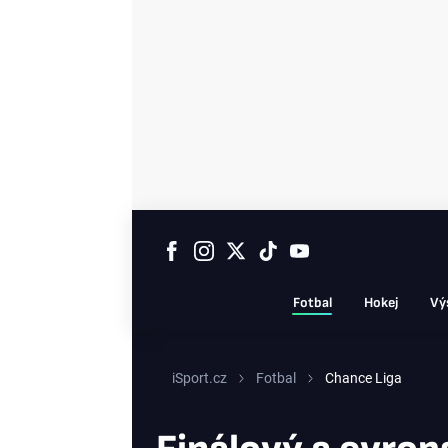
Fotbal
Hokej
Vý
iSport.cz
Fotbal
Chance Liga