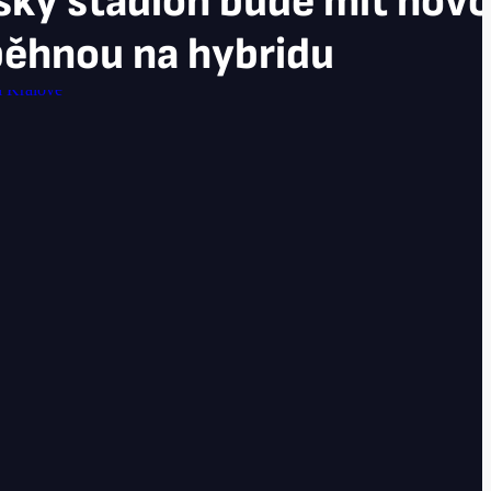
ský stadion bude mít novo
běhnou na hybridu