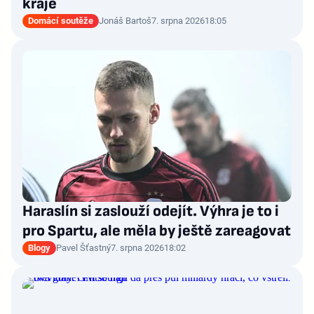
kraje
Domácí soutěže
Jonáš Bartoš
7. srpna 2026
18:05
Haraslín si zaslouží odejít. Výhra je to i
pro Spartu, ale měla by ještě zareagovat
Blogy
Pavel Šťastný
7. srpna 2026
18:02