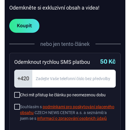
Odemkněte si exkluzivní obsah a videa!
Koupit
nebo jen tento článek
50 Kč
Odemknout rychlou SMS platbou
+420
Chci mít přístup ke článku po neomezenou dobu
Souhlasím s
podmínkami pro poskytování placeného
obsahu
CZECH NEWS CENTER a.s. a seznámil/a
jsem se s
informací o zpracování osobních údajů