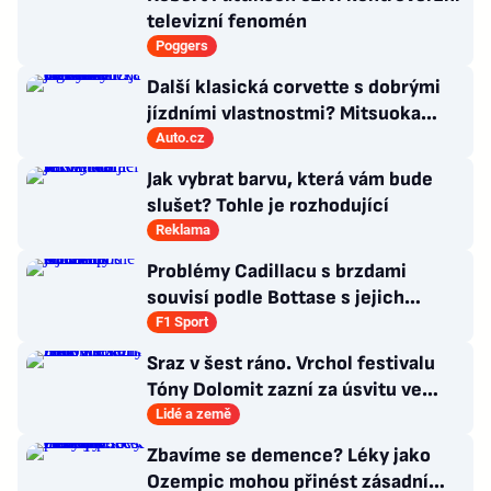
televizní fenomén
Poggers
Další klasická corvette s dobrými
jízdními vlastnostmi? Mitsuoka
znovu využije legendární MX-5
Auto.cz
Jak vybrat barvu, která vám bude
slušet? Tohle je rozhodující
Reklama
Problémy Cadillacu s brzdami
souvisí podle Bottase s jejich
chlazením
F1 Sport
Sraz v šest ráno. Vrchol festivalu
Tóny Dolomit zazní za úsvitu ve
3000 metrech
Lidé a země
Zbavíme se demence? Léky jako
Ozempic mohou přinést zásadní