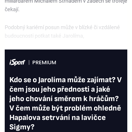
miliardářem Michalem Strnadem v zádech se trofeje
čekají.
Podobný kariérní posun může v blízké či vzdálené
budoucnosti potkat také Jarolíma,
Kdo se o Jarolíma může zajímat? V
čem jsou jeho přednosti a jaké
jeho chování směrem k hráčům?
V čem může být problém ohledně
Hapalova setrvání na lavičce
Sigmy?