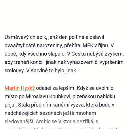
Usměvavý chlapík, jenž den po finále oslavil
dvaačtyřicáté narozeniny, přebíral MFK v říjnu. V
době, kdy všechno šlapalo. V Česku nebývá zvykem,
aby trenéři končili jinak než vyhazovem či vypršením
smlouvy. V Karviné to bylo jinak.
Martin Hyský
odešel za lepším. Když se uvolnilo
místo po Miroslavu Koubkovi, plzeňskou nabídku
přijal. Stála před ním kariérní výzva, která bude v
nadcházejících sezonách ještě mnohem
sledovanější. Ambic se Viktoria nezříká, s