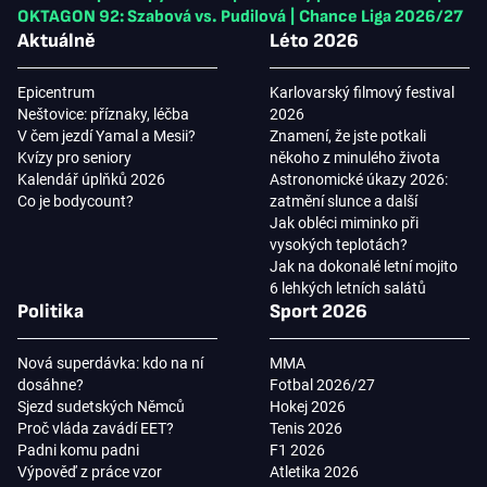
OKTAGON 92: Szabová vs. Pudilová
|
Chance Liga 2026/27
Aktuálně
Léto 2026
Epicentrum
Karlovarský filmový festival
Neštovice: příznaky, léčba
2026
V čem jezdí Yamal a Mesii?
Znamení, že jste potkali
Kvízy pro seniory
někoho z minulého života
Kalendář úplňků 2026
Astronomické úkazy 2026:
Co je bodycount?
zatmění slunce a další
Jak obléci miminko při
vysokých teplotách?
Jak na dokonalé letní mojito
6 lehkých letních salátů
Politika
Sport 2026
Nová superdávka: kdo na ní
MMA
dosáhne?
Fotbal 2026/27
Sjezd sudetských Němců
Hokej 2026
Proč vláda zavádí EET?
Tenis 2026
Padni komu padni
F1 2026
Výpověď z práce vzor
Atletika 2026