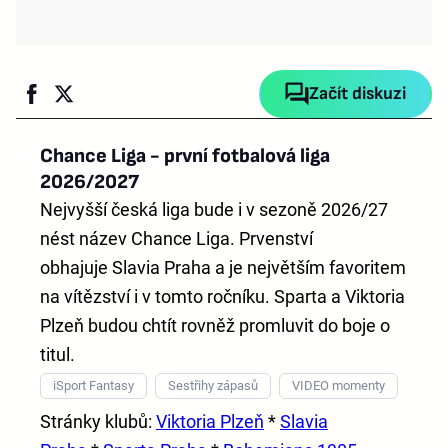
Začít diskuzi
Chance Liga - první fotbalová liga
2026/2027
Nejvyšší česká liga bude i v sezoně 2026/27
nést název
Chance Liga
. Prvenství
obhajuje
Slavia Praha
a je největším favoritem
na vítězství i v tomto ročníku. Sparta a Viktoria
Plzeň budou chtít rovněž promluvit do boje o
titul.
iSport Fantasy
Sestřihy zápasů
VIDEO momenty
Stránky klubů:
Viktoria Plzeň
*
Slavia