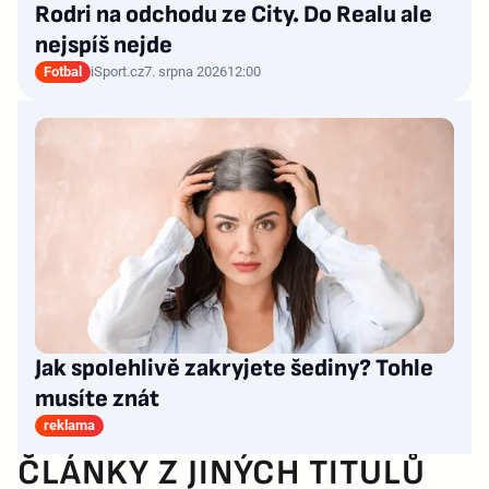
Rodri na odchodu ze City. Do Realu ale
nejspíš nejde
Fotbal
iSport.cz
7. srpna 2026
12:00
Jak spolehlivě zakryjete šediny? Tohle
musíte znát
reklama
ČLÁNKY Z JINÝCH TITULŮ