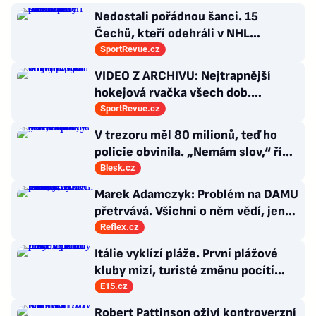
Nedostali pořádnou šanci. 15
Čechů, kteří odehráli v NHL
maximálně dva zápasy
SportRevue.cz
VIDEO Z ARCHIVU: Nejtrapnější
hokejová rvačka všech dob.
Nepadla v ní ani rána
SportRevue.cz
V trezoru měl 80 milionů, teď ho
policie obvinila. „Nemám slov,“ říká
exšéf Správy železnic
Blesk.cz
Marek Adamczyk: Problém na DAMU
přetrvává. Všichni o něm vědí, jen
moc nevědí, co s ním
Reflex.cz
Itálie vyklízí pláže. První plážové
kluby mizí, turisté změnu pocítí
brzy
E15.cz
Robert Pattinson oživí kontroverzní