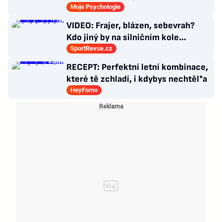
průlom v léčbě Alzheimerovy
Moje Psychologie
choroby
VIDEO: Frajer, blázen, sebevrah?
Kdo jiný by na silničním kole
dokázal tyhle triky?
SportRevue.cz
RECEPT: Perfektní letní kombinace,
které tě zchladí, i kdybys nechtěl*a
HeyFomo