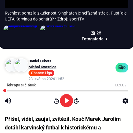
Rychlost porazila zkušenost, Singhateh je neřízená střela. Pustí ale
UEFA Karvinou do pohárů?
• Zdroj: isportTV
28
Fotogalerie
Daniel Fekets
Michal Kvasnica
0
Chance Liga
23. května 2026
11:52
00:00
/
Přišel, viděl, zaujal, zvítězil. Kouč Marek Jarolím
dotáhl karvinský fotbal k historickému a