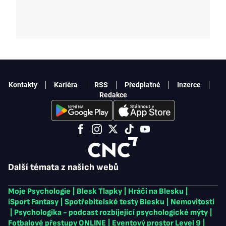
Kontakty
Kariéra
RSS
Předplatné
Inzerce
Redakce
Další témata z našich webů
Moje Psychologie
|
Blesk Tlapky
|
Hráči na Blesku
|
iSport Fantasy
|
Spotřebitelské testy Blesku
|
Nemovitosti
|
Psychologika - podcast rozbíjející psychologické mýty
|
Fotbalové přestupy ONLINE
|
Eventový prostor Level 9
|