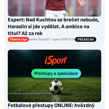
Expert: Nad Kuchtou se brečet nebude,
Haraslín si jde vydělat. A ambice na
titul? Až za rok
Chance Liga
Radek Špryňar
7. srpna 2026
15:30
Fotbalové přestupy ONLINE: hvězdný