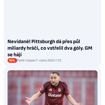
Nevídané! Pittsburgh dá přes půl
miliardy hráči, co vstřelil dva góly. GM
se hájí
NHL
Patrik Czepiec
7. srpna 2026
17:25