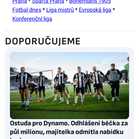
Praha
*
Sparta Praha
*
Bohemians 1905
Fotbal dnes
*
Liga mistrů
*
Evropská liga
*
Konferenční liga
DOPORUČUJEME
Ostuda pro Dynamo. Odhlášení béčka za
půl milionu, majitelka odmítla nabídku