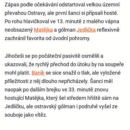
Zápas podle očekávání odstartoval velkou územní
převahou Ostravy, ale první šanci si připsali hosté.
Po rohu hlavičkoval ve 13. minutě z malého vápna
neobsazený
Matějka
a gólman
Jedlička
reflexivně
zachránil favorita od úvodní pohromy.
Jihočeši se po počáteční pasivitě osmělili a
ukazovali, že rychlý přechod do útoku by na soupeře
mohl platit.
Baník
se sice snažil o tlak, ale vyložené
příležitosti z něj dlouho nepřicházely. Šanci měl
naopak po dalším brejku ve 33. minutě znovu
hostující Matějka, který šel středem hřiště sám na
Jedličku, ale ostravský gólman i podruhé vyšel ze
souboje jako vítěz.