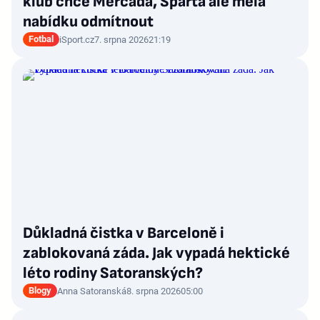
klub chce Mercada, Sparta ale měla
nabídku odmítnout
Fotbal
iSport.cz
7. srpna 2026
21:19
Důkladná čistka v Barceloně i
zablokovaná záda. Jak vypadá hektické
léto rodiny Satoranských?
Blogy
Anna Satoranská
8. srpna 2026
05:00