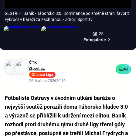
SESTŘIH: Baník - Táborsko 3:0. Dominance po změně stran, favorit
vykročil v baráži za záchranou
• Zdroj: iSport.tv
25
Fotogalerie
ČTK
iSport.cz
43
Chance Liga
26. května 2026
20:10
Fotbalisté Ostravy v úvodním utkání baráže o
nejvyšší soutěž porazili doma Táborsko hladce 3:0
a výrazně se přiblížili k udržení mezi elitou. Baník
rozhodl proti druhému týmu druhé ligy třemi góly
po přestávce, postupně se trefili Michal Frydrych a