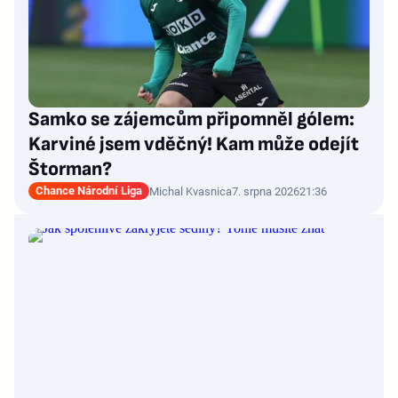
Samko se zájemcům připomněl gólem:
Karviné jsem vděčný! Kam může odejít
Štorman?
Chance Národní Liga
Michal Kvasnica
7. srpna 2026
21:36