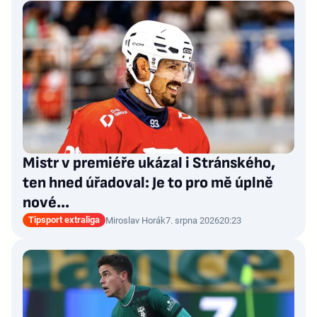
Mistr v premiéře ukázal i Stránského,
ten hned úřadoval: Je to pro mě úplně
nové…
Tipsport extraliga
Miroslav Horák
7. srpna 2026
20:23