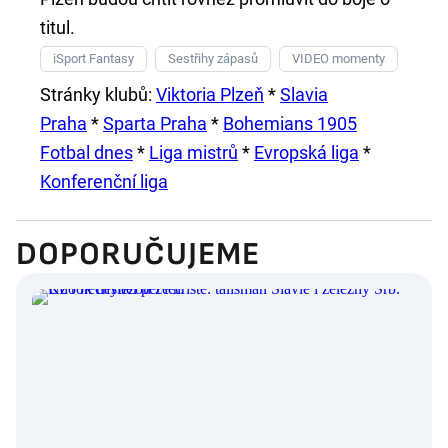
titul.
iSport Fantasy
Sestřihy zápasů
VIDEO momenty
Stránky klubů:
Viktoria Plzeň
*
Slavia
Praha
*
Sparta Praha
*
Bohemians 1905
Fotbal dnes
*
Liga mistrů
*
Evropská liga
*
Konferenční liga
DOPORUČUJEME