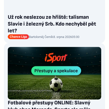
Už rok neslezou ze hřiště: talisman
Slavie i železný Srb. Kdo nechyběl pět
let?
Chance Liga
Bartoloměj Černík
8. srpna 2026
05:00
Fotbalové přestupy ONLINE: Slavný