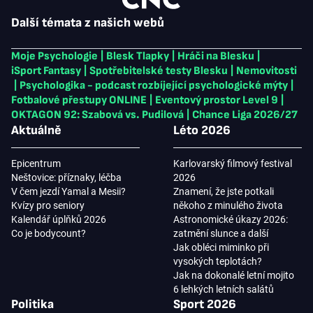
Další témata z našich webů
Moje Psychologie
|
Blesk Tlapky
|
Hráči na Blesku
|
iSport Fantasy
|
Spotřebitelské testy Blesku
|
Nemovitosti
|
Psychologika - podcast rozbíjející psychologické mýty
|
Fotbalové přestupy ONLINE
|
Eventový prostor Level 9
|
OKTAGON 92: Szabová vs. Pudilová
|
Chance Liga 2026/27
Aktuálně
Léto 2026
Epicentrum
Karlovarský filmový festival
Neštovice: příznaky, léčba
2026
V čem jezdí Yamal a Mesii?
Znamení, že jste potkali
Kvízy pro seniory
někoho z minulého života
Kalendář úplňků 2026
Astronomické úkazy 2026:
Co je bodycount?
zatmění slunce a další
Jak obléci miminko při
vysokých teplotách?
Jak na dokonalé letní mojito
6 lehkých letních salátů
Politika
Sport 2026