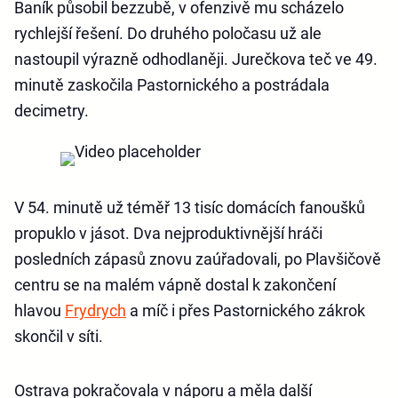
Baník působil bezzubě, v ofenzivě mu scházelo
rychlejší řešení. Do druhého poločasu už ale
nastoupil výrazně odhodlaněji. Jurečkova teč ve 49.
minutě zaskočila Pastornického a postrádala
decimetry.
V 54. minutě už téměř 13 tisíc domácích fanoušků
propuklo v jásot. Dva nejproduktivnější hráči
posledních zápasů znovu zaúřadovali, po Plavšičově
centru se na malém vápně dostal k zakončení
hlavou
Frydrych
a míč i přes Pastornického zákrok
skončil v síti.
Ostrava pokračovala v náporu a měla další