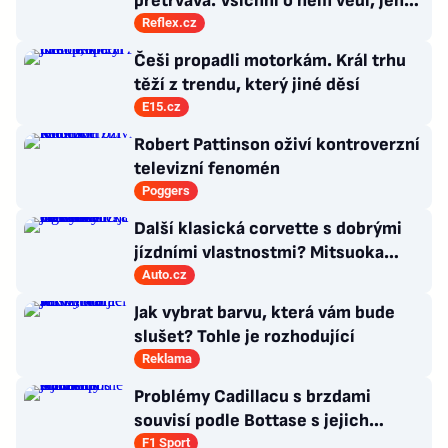
přetrvává. Všichni o něm vědí, jen
moc nevědí, co s ním
Reflex.cz
Češi propadli motorkám. Král trhu
těží z trendu, který jiné děsí
E15.cz
Robert Pattinson oživí kontroverzní
televizní fenomén
Poggers
Další klasická corvette s dobrými
jízdními vlastnostmi? Mitsuoka
znovu využije legendární MX-5
Auto.cz
Jak vybrat barvu, která vám bude
slušet? Tohle je rozhodující
Reklama
Problémy Cadillacu s brzdami
souvisí podle Bottase s jejich
chlazením
F1 Sport