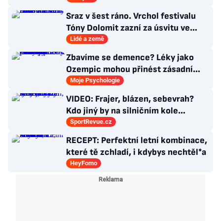
Sraz v šest ráno. Vrchol festivalu
Tóny Dolomit zazní za úsvitu ve
3000 metrech
Lidé a země
Zbavíme se demence? Léky jako
Ozempic mohou přinést zásadní
průlom v léčbě Alzheimerovy
Moje Psychologie
choroby
VIDEO: Frajer, blázen, sebevrah?
Kdo jiný by na silničním kole
dokázal tyhle triky?
SportRevue.cz
RECEPT: Perfektní letní kombinace,
které tě zchladí, i kdybys nechtěl*a
HeyFomo