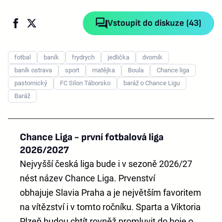
Vstoupit do diskuze (43)
fotbal
baník
frydrych
jedlička
dvorník
baník ostrava
sport
matějka
Boula
Chance liga
pastornický
FC Silon Táborsko
baráž o Chance Ligu
Baráž
Chance Liga - první fotbalová liga
2026/2027
Nejvyšší česká liga bude i v sezoně 2026/27
nést název
Chance Liga
. Prvenství
obhajuje
Slavia Praha
a je největším favoritem
na vítězství i v tomto ročníku. Sparta a Viktoria
Plzeň budou chtít rovněž promluvit do boje o