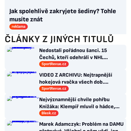
Jak spolehlivě zakryjete šediny? Tohle
musíte znát
reklama
ČLÁNKY Z JINÝCH TITULŮ
Nedostali pořádnou šanci. 15
Čechů, kteří odehráli v NHL
maximálně dva zápasy
SportRevue.cz
VIDEO Z ARCHIVU: Nejtrapnější
hokejová rvačka všech dob.
Nepadla v ní ani rána
SportRevue.cz
Nejvýznamnější chvíle pohřbu
Knížáka: Klempíř mluvil o hádce,
Klaus vzýval rebelství a přišla i Sára
Blesk.cz
Saudková
Marek Adamczyk: Problém na DAMU