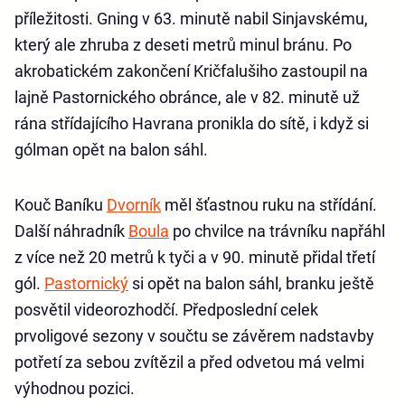
příležitosti. Gning v 63. minutě nabil Sinjavskému,
který ale zhruba z deseti metrů minul bránu. Po
akrobatickém zakončení Kričfalušiho zastoupil na
lajně Pastornického obránce, ale v 82. minutě už
rána střídajícího Havrana pronikla do sítě, i když si
gólman opět na balon sáhl.
Kouč Baníku
Dvorník
měl šťastnou ruku na střídání.
Další náhradník
Boula
po chvilce na trávníku napřáhl
z více než 20 metrů k tyči a v 90. minutě přidal třetí
gól.
Pastornický
si opět na balon sáhl, branku ještě
posvětil videorozhodčí. Předposlední celek
prvoligové sezony v součtu se závěrem nadstavby
potřetí za sebou zvítězil a před odvetou má velmi
výhodnou pozici.