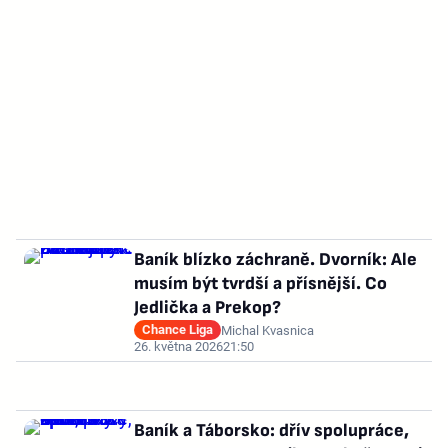
Baník blízko záchraně. Dvorník: Ale
musím být tvrdší a přísnější. Co
Jedlička a Prekop?
Chance Liga
Michal Kvasnica
26. května 2026
21:50
Baník a Táborsko: dřív spolupráce,