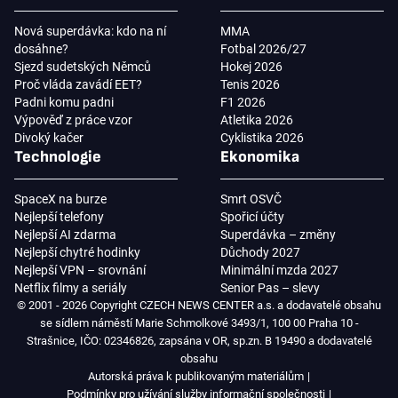
Nová superdávka: kdo na ní
MMA
dosáhne?
Fotbal 2026/27
Sjezd sudetských Němců
Hokej 2026
Proč vláda zavádí EET?
Tenis 2026
Padni komu padni
F1 2026
Výpověď z práce vzor
Atletika 2026
Divoký kačer
Cyklistika 2026
Technologie
Ekonomika
SpaceX na burze
Smrt OSVČ
Nejlepší telefony
Spořicí účty
Nejlepší AI zdarma
Superdávka – změny
Nejlepší chytré hodinky
Důchody 2027
Nejlepší VPN – srovnání
Minimální mzda 2027
Netflix filmy a seriály
Senior Pas – slevy
© 2001 - 2026 Copyright CZECH NEWS CENTER a.s. a dodavatelé obsahu
se sídlem náměstí Marie Schmolkové 3493/1, 100 00 Praha 10 -
Strašnice, IČO: 02346826, zapsána v OR, sp.zn. B 19490 a dodavatelé
obsahu
Autorská práva k publikovaným materiálům
Podmínky pro užívání služby informační společnosti