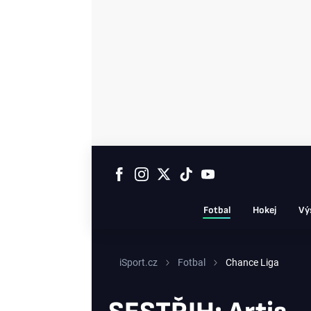
Fotbal
Hokej
Vý
iSport.cz
Fotbal
Chance Liga