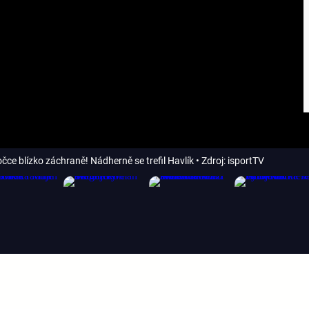
čce blízko záchraně! Nádherně se trefil Havlík
• Zdroj: isportTV