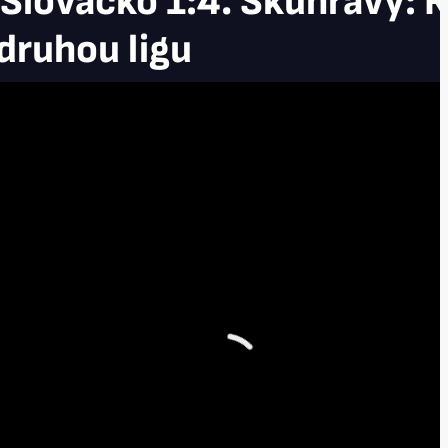
 Slovácko 1:4. Skuhravý: R
 druhou ligu