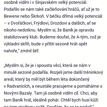
osobně vidím i v Sinjavském velký potenciál.
Podařilo se nám také začleňování hráčů, ať už je to
Bewene nebo Škrkoň. V béčku dřímá velký potenciál
– v Dvořáčkovi, Frýdlovi, Drozdovi a dalších, ať se
nikoho nedotknu. Myslím si, že Baník je opravdu
stabilizovaný klub. Budeme doufat, že A-tým, což je
výkladní skříň, bude v příští sezoně hrát opět
nahoře,“ zmínil šéf.
„Myslím si, že je i spousta věcí, která se nám v
minulé sezoně podařila. Rozjeli jsme další tréninkový
areál, který by měl být během léta dokončený
v Radvanicích, a neustále pracujeme a pomáháme s
Novými Bazaly. Tam já osobně vidím cíl. Chci, aby
tam Baník hrál, ideálně pohár. Chtěl bych husí kůži
na tom stadionu zažít. Doufám, že se to podaří,“