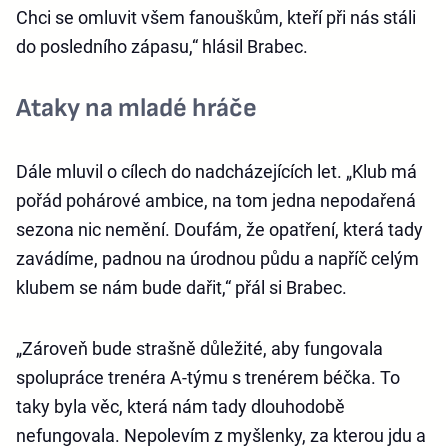
Chci se omluvit všem fanouškům, kteří při nás stáli
do posledního zápasu,“ hlásil Brabec.
Ataky na mladé hráče
Dále mluvil o cílech do nadcházejících let. „Klub má
pořád pohárové ambice, na tom jedna nepodařená
sezona nic nemění. Doufám, že opatření, která tady
zavádíme, padnou na úrodnou půdu a napříč celým
klubem se nám bude dařit,“ přál si Brabec.
„Zároveň bude strašně důležité, aby fungovala
spolupráce trenéra A-týmu s trenérem béčka. To
taky byla věc, která nám tady dlouhodobě
nefungovala. Nepolevím z myšlenky, za kterou jdu a