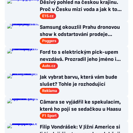
Děsivý pohled na českou krajinu.
Proč v Česku mizí voda a jak k tomu
přispívají rodinné bazény?
E15.cz
Samsung okouzlil Prahu dronovou
show k odstartování prodeje
nových produktů
Poggers
Ford to s elektrickým pick-upem
nevzdává. Prozradil jeho jméno i
atraktivní cenovku
Auto.cz
Jak vybrat barvu, která vám bude
slušet? Tohle je rozhodující
Reklama
Câmara se vyjádřil ke spekulacím,
které ho pojí se sedačkou u Haasu
F1 Sport
Filip Vondrášek: V Jižní Americe si