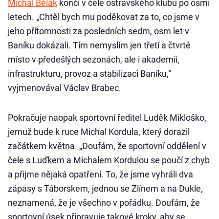
Michal Bělák
končí v čele ostravského klubu po osmi
letech. „Chtěl bych mu poděkovat za to, co jsme v
jeho přítomnosti za posledních sedm, osm let v
Baníku dokázali. Tím nemyslím jen třetí a čtvrté
místo v předešlých sezonách, ale i akademii,
infrastrukturu, provoz a stabilizaci Baníku,“
vyjmenovával Václav Brabec.
Pokračuje naopak sportovní ředitel Luděk Mikloško,
jemuž bude k ruce Michal Kordula, který dorazil
začátkem května. „Doufám, že sportovní oddělení v
čele s Luďkem a Michalem Kordulou se poučí z chyb
a přijme nějaká opatření. To, že jsme vyhráli dva
zápasy s Táborskem, jednou se Zlínem a na Dukle,
neznamená, že je všechno v pořádku. Doufám, že
sportovní úsek připravuje takové kroky, aby se