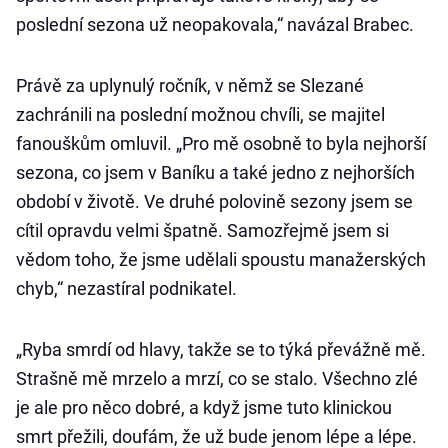
poslední sezona už neopakovala,“ navázal Brabec.
Právě za uplynulý ročník, v němž se Slezané
zachránili na poslední možnou chvíli, se majitel
fanouškům omluvil. „Pro mě osobně to byla nejhorší
sezona, co jsem v Baníku a také jedno z nejhorších
období v životě. Ve druhé polovině sezony jsem se
cítil opravdu velmi špatně. Samozřejmě jsem si
vědom toho, že jsme udělali spoustu manažerských
chyb,“ nezastíral podnikatel.
„Ryba smrdí od hlavy, takže se to týká převážně mě.
Strašně mě mrzelo a mrzí, co se stalo. Všechno zlé
je ale pro něco dobré, a když jsme tuto klinickou
smrt přežili, doufám, že už bude jenom lépe a lépe.