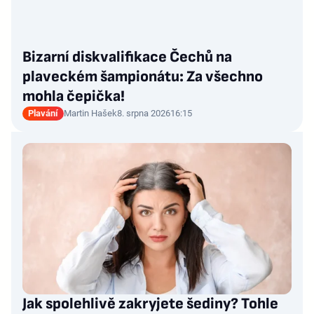
Bizarní diskvalifikace Čechů na
plaveckém šampionátu: Za všechno
mohla čepička!
Plavání
Martin Hašek
8. srpna 2026
16:15
Jak spolehlivě zakryjete šediny? Tohle