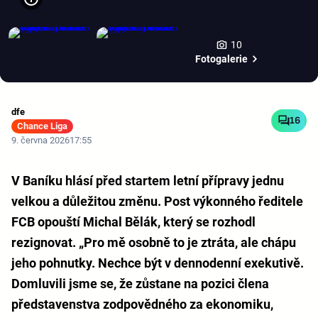
10
Fotogalerie
dfe
16
Chance Liga
9. června 2026
17:55
V Baníku hlásí před startem letní přípravy jednu
velkou a důležitou změnu. Post výkonného ředitele
FCB opouští Michal Bělák, který se rozhodl
rezignovat. „Pro mě osobně to je ztráta, ale chápu
jeho pohnutky. Nechce být v dennodenní exekutivě.
Domluvili jsme se, že zůstane na pozici člena
představenstva zodpovědného za ekonomiku,