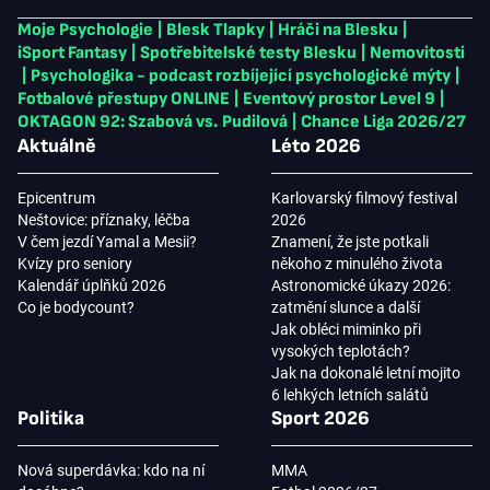
Moje Psychologie
|
Blesk Tlapky
|
Hráči na Blesku
|
iSport Fantasy
|
Spotřebitelské testy Blesku
|
Nemovitosti
|
Psychologika - podcast rozbíjející psychologické mýty
|
Fotbalové přestupy ONLINE
|
Eventový prostor Level 9
|
OKTAGON 92: Szabová vs. Pudilová
|
Chance Liga 2026/27
Aktuálně
Léto 2026
Epicentrum
Karlovarský filmový festival
Neštovice: příznaky, léčba
2026
V čem jezdí Yamal a Mesii?
Znamení, že jste potkali
Kvízy pro seniory
někoho z minulého života
Kalendář úplňků 2026
Astronomické úkazy 2026:
Co je bodycount?
zatmění slunce a další
Jak obléci miminko při
vysokých teplotách?
Jak na dokonalé letní mojito
6 lehkých letních salátů
Politika
Sport 2026
Nová superdávka: kdo na ní
MMA