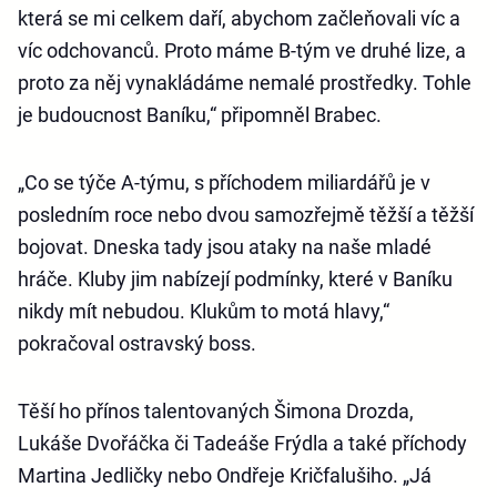
která se mi celkem daří, abychom začleňovali víc a
víc odchovanců. Proto máme B-tým ve druhé lize, a
proto za něj vynakládáme nemalé prostředky. Tohle
je budoucnost Baníku,“ připomněl Brabec.
„Co se týče A-týmu, s příchodem miliardářů je v
posledním roce nebo dvou samozřejmě těžší a těžší
bojovat. Dneska tady jsou ataky na naše mladé
hráče. Kluby jim nabízejí podmínky, které v Baníku
nikdy mít nebudou. Klukům to motá hlavy,“
pokračoval ostravský boss.
Těší ho přínos talentovaných Šimona Drozda,
Lukáše Dvořáčka či Tadeáše Frýdla a také příchody
Martina Jedličky nebo Ondřeje Kričfalušiho. „Já