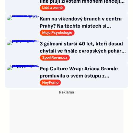
lidé plují životem mnohem lehčeji,
věci tolik neřeší
Lidé a země
Kam na víkendový brunch v centru
Prahy? Na těchto místech si
dlouhou snídani užívají i místní
Moje Psychologie
3 gólmani starší 40 let, kteří dosud
chytali ve finále evropských pohárů.
Všichni odešli ze hřiště jako
SportRevue.cz
poražení
Pop Culture Wrap: Ariana Grande
promluvila o svém ústupu z
veřejného života a Sophia z
HeyFomo
KATSEYE si dává pauzu od skupiny