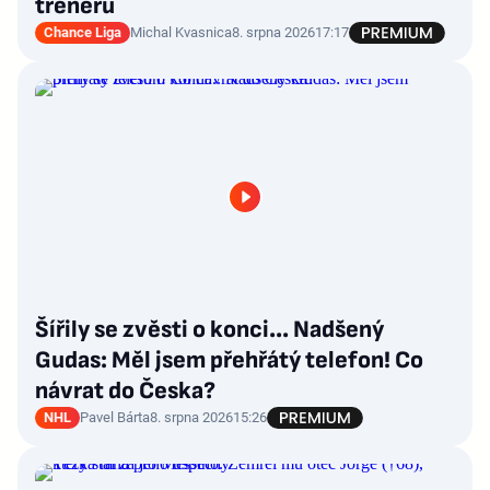
trenérů
Chance Liga
Michal Kvasnica
8. srpna 2026
17:17
Šířily se zvěsti o konci... Nadšený
Gudas: Měl jsem přehřátý telefon! Co
návrat do Česka?
NHL
Pavel Bárta
8. srpna 2026
15:26