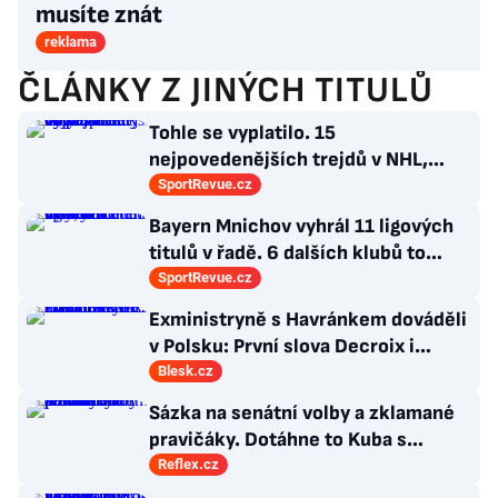
musíte znát
reklama
ČLÁNKY Z JINÝCH TITULŮ
Tohle se vyplatilo. 15
nejpovedenějších trejdů v NHL,
které byly upečeny na poslední
SportRevue.cz
chvíli
Bayern Mnichov vyhrál 11 ligových
titulů v řadě. 6 dalších klubů to
zvládlo také, některé i víckrát
SportRevue.cz
Exministryně s Havránkem dováděli
v Polsku: První slova Decroix i
Havránkové!
Blesk.cz
Sázka na senátní volby a zklamané
pravičáky. Dotáhne to Kuba s
hnutím Naše Česko do celostátní
Reflex.cz
politiky?