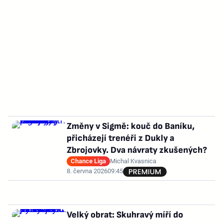
Změny v Sigmě: kouč do Baníku,
přicházejí trenéři z Dukly a
Zbrojovky. Dva návraty zkušených?
Chance Liga
Michal Kvasnica
8. června 2026
09:45
Velký obrat: Skuhravý míří do