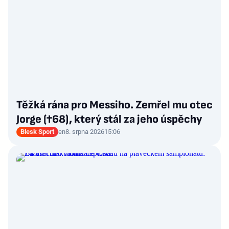
Těžká rána pro Messiho. Zemřel mu otec
Jorge (†68), který stál za jeho úspěchy
Blesk Sport
en
8. srpna 2026
15:06