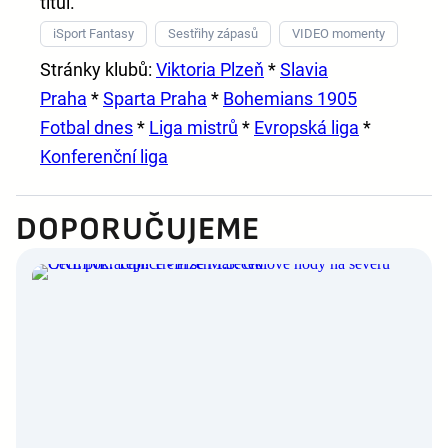
titul.
iSport Fantasy
Sestřihy zápasů
VIDEO momenty
Stránky klubů:
Viktoria Plzeň
*
Slavia
Praha
*
Sparta Praha
*
Bohemians 1905
Fotbal dnes
*
Liga mistrů
*
Evropská liga
*
Konferenční liga
DOPORUČUJEME