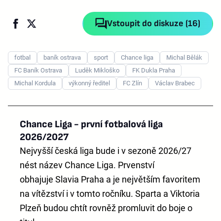
Vstoupit do diskuze (16)
fotbal
baník ostrava
sport
Chance liga
Michal Bělák
FC Baník Ostrava
Luděk Mikloško
FK Dukla Praha
Michal Kordula
výkonný ředitel
FC Zlín
Václav Brabec
Chance Liga - první fotbalová liga
2026/2027
Nejvyšší česká liga bude i v sezoně 2026/27
nést název
Chance Liga
. Prvenství
obhajuje
Slavia Praha
a je největším favoritem
na vítězství i v tomto ročníku. Sparta a Viktoria
Plzeň budou chtít rovněž promluvit do boje o