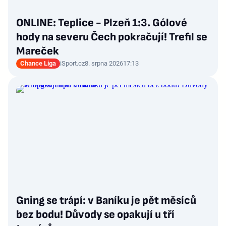
ONLINE: Teplice - Plzeň 1:3. Gólové
hody na severu Čech pokračují! Trefil se
Mareček
Chance Liga
iSport.cz
8. srpna 2026
17:13
Gning se trápí: v Baníku je pět měsíců
bez bodu! Důvody se opakují u tří