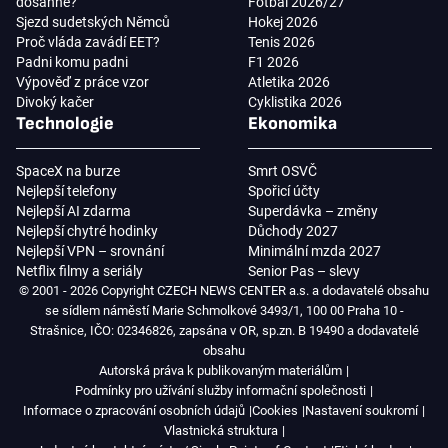
dosáhne?
Fotbal 2026/27
Sjezd sudetských Němců
Hokej 2026
Proč vláda zavádí EET?
Tenis 2026
Padni komu padni
F1 2026
Výpověď z práce vzor
Atletika 2026
Divoký kačer
Cyklistika 2026
Technologie
Ekonomika
SpaceX na burze
Smrt OSVČ
Nejlepší telefony
Spořicí účty
Nejlepší AI zdarma
Superdávka – změny
Nejlepší chytré hodinky
Důchody 2027
Nejlepší VPN – srovnání
Minimální mzda 2027
Netflix filmy a seriály
Senior Pas – slevy
© 2001 - 2026 Copyright CZECH NEWS CENTER a.s. a dodavatelé obsahu
se sídlem náměstí Marie Schmolkové 3493/1, 100 00 Praha 10 -
Strašnice, IČO: 02346826, zapsána v OR, sp.zn. B 19490 a dodavatelé
obsahu
Autorská práva k publikovaným materiálům
Podmínky pro užívání služby informační společnosti
Informace o zpracování osobních údajů
Cookies
Nastavení soukromí
Vlastnická struktura