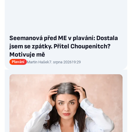
Seemanová před ME v plavání: Dostala
jsem se zpátky. Přítel Choupenitch?
Motivuje mě
Plavání
Martin Hašek
7. srpna 2026
19:29