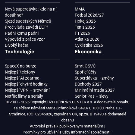
Nová superdávka: kdo na ní
MMA
dosáhne?
Fotbal 2026/27
Sjezd sudetských Němců
Hokej 2026
Proč vláda zavádí EET?
Tenis 2026
Padni komu padni
F1 2026
Výpověď z práce vzor
Atletika 2026
Divoký kačer
Cyklistika 2026
Technologie
Ekonomika
SpaceX na burze
Smrt OSVČ
Nejlepší telefony
Spořicí účty
Nejlepší AI zdarma
Superdávka – změny
Nejlepší chytré hodinky
Důchody 2027
Nejlepší VPN – srovnání
Minimální mzda 2027
Netflix filmy a seriály
Senior Pas – slevy
© 2001 - 2026 Copyright CZECH NEWS CENTER a.s. a dodavatelé obsahu
se sídlem náměstí Marie Schmolkové 3493/1, 100 00 Praha 10 -
Strašnice, IČO: 02346826, zapsána v OR, sp.zn. B 19490 a dodavatelé
obsahu
Autorská práva k publikovaným materiálům
Podmínky pro užívání služby informační společnosti