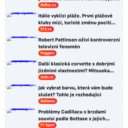
moc nevědí, co s ním
Reflex.cz
Itálie vyklízí pláže. První plážové
kluby mizí, turisté změnu pocítí
brzy
E15.cz
Robert Pattinson oživí kontroverzní
televizní fenomén
Poggers
Další klasická corvette s dobrými
jízdními vlastnostmi? Mitsuoka
znovu využije legendární MX-5
Auto.cz
Jak vybrat barvu, která vám bude
slušet? Tohle je rozhodující
Reklama
Problémy Cadillacu s brzdami
souvisí podle Bottase s jejich
chlazením
F1 Sport