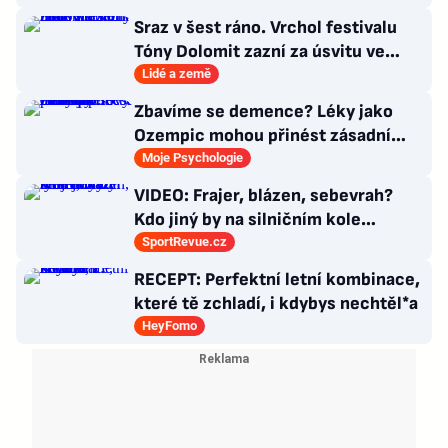
Sraz v šest ráno. Vrchol festivalu
Tóny Dolomit zazní za úsvitu ve
3000 metrech
Lidé a země
Zbavíme se demence? Léky jako
Ozempic mohou přinést zásadní
průlom v léčbě Alzheimerovy
Moje Psychologie
choroby
VIDEO: Frajer, blázen, sebevrah?
Kdo jiný by na silničním kole
dokázal tyhle triky?
SportRevue.cz
RECEPT: Perfektní letní kombinace,
které tě zchladí, i kdybys nechtěl*a
HeyFomo