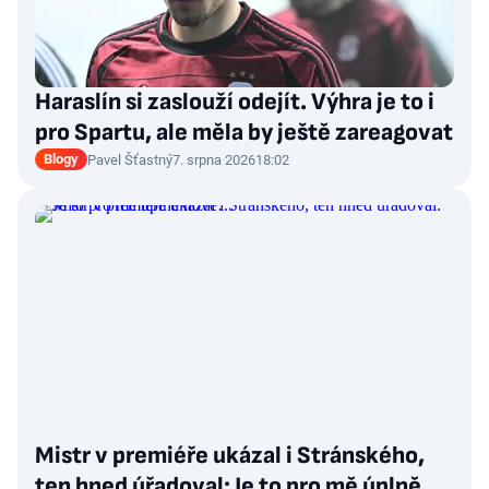
Haraslín si zaslouží odejít. Výhra je to i
pro Spartu, ale měla by ještě zareagovat
Blogy
Pavel Šťastný
7. srpna 2026
18:02
Mistr v premiéře ukázal i Stránského,
ten hned úřadoval: Je to pro mě úplně