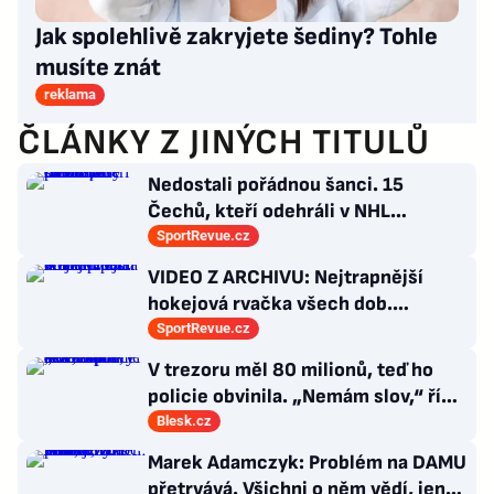
Jak spolehlivě zakryjete šediny? Tohle
musíte znát
reklama
ČLÁNKY Z JINÝCH TITULŮ
Nedostali pořádnou šanci. 15
Čechů, kteří odehráli v NHL
maximálně dva zápasy
SportRevue.cz
VIDEO Z ARCHIVU: Nejtrapnější
hokejová rvačka všech dob.
Nepadla v ní ani rána
SportRevue.cz
V trezoru měl 80 milionů, teď ho
policie obvinila. „Nemám slov,“ říká
exšéf Správy železnic
Blesk.cz
Marek Adamczyk: Problém na DAMU
přetrvává. Všichni o něm vědí, jen