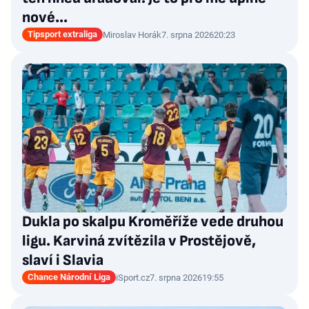
nové…
Tipsport extraliga
Miroslav Horák
7. srpna 2026
20:23
Dukla po skalpu Kroměříže vede druhou
ligu. Karviná zvítězila v Prostějově,
slaví i Slavia
Chance Národní Liga
iSport.cz
7. srpna 2026
19:55