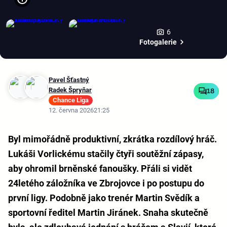
6
Fotogalerie
Pavel Šťastný
Radek Špryňar
18
Chance Liga
12. června 2026
21:25
Byl mimořádně produktivní, zkrátka rozdílový hráč.
Lukáši Vorlickému stačily čtyři soutěžní zápasy,
aby ohromil brněnské fanoušky. Přáli si vidět
24letého záložníka ve Zbrojovce i po postupu do
první ligy. Podobně jako trenér Martin Svědík a
sportovní ředitel Martin Jiránek. Snaha skutečně