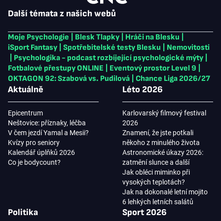
Další témata z našich webů
Moje Psychologie
|
Blesk Tlapky
|
Hráči na Blesku
|
iSport Fantasy
|
Spotřebitelské testy Blesku
|
Nemovitosti
|
Psychologika - podcast rozbíjející psychologické mýty
|
Fotbalové přestupy ONLINE
|
Eventový prostor Level 9
|
OKTAGON 92: Szabová vs. Pudilová
|
Chance Liga 2026/27
Aktuálně
Léto 2026
Epicentrum
Karlovarský filmový festival
Neštovice: příznaky, léčba
2026
V čem jezdí Yamal a Mesii?
Znamení, že jste potkali
Kvízy pro seniory
někoho z minulého života
Kalendář úplňků 2026
Astronomické úkazy 2026:
Co je bodycount?
zatmění slunce a další
Jak obléci miminko při
vysokých teplotách?
Jak na dokonalé letní mojito
6 lehkých letních salátů
Politika
Sport 2026