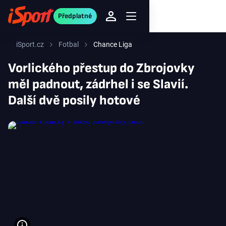
Předplatné
iSport.cz
Fotbal
Chance Liga
Vorlického přestup do Zbrojovky
měl padnout, zádrhel i se Slavií.
Další dvě posily hotové