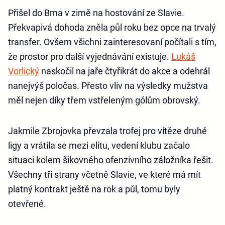
Přišel do Brna v zimě na hostování ze Slavie.
Překvapivá dohoda zněla půl roku bez opce na trvalý
transfer. Ovšem všichni zainteresovaní počítali s tím,
že prostor pro další vyjednávání existuje.
Lukáš
Vorlický
naskočil na jaře čtyřikrát do akce a odehrál
nanejvýš poločas. Přesto vliv na výsledky mužstva
měl nejen díky třem vstřeleným gólům obrovský.
Jakmile Zbrojovka převzala trofej pro vítěze druhé
ligy a vrátila se mezi elitu, vedení klubu začalo
situaci kolem šikovného ofenzivního záložníka řešit.
Všechny tři strany včetně Slavie, ve které má mít
platný kontrakt ještě na rok a půl, tomu byly
otevřené.