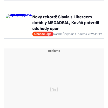
Nový rekord! Slavia s Libercem
dotáhly MEGADEAL, Kováč potvrdil
odchody opor
Chance Liga
Radek Špryňar
11. června 2026
11:12