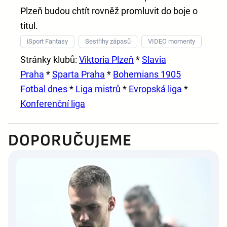
Plzeň budou chtít rovněž promluvit do boje o
titul.
iSport Fantasy
Sestřihy zápasů
VIDEO momenty
Stránky klubů:
Viktoria Plzeň
*
Slavia
Praha
*
Sparta Praha
*
Bohemians 1905
Fotbal dnes
*
Liga mistrů
*
Evropská liga
*
Konferenční liga
DOPORUČUJEME