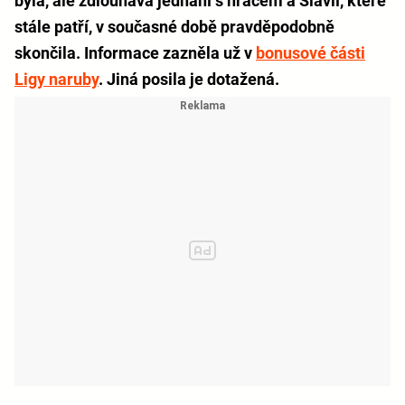
byla, ale zdlouhavá jednání s hráčem a Slavií, které
stále patří, v současné době pravděpodobně
skončila. Informace zazněla už v
bonusové části
Ligy naruby
. Jiná posila je dotažená.