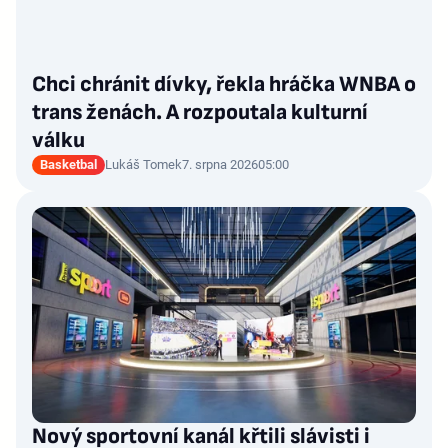
Chci chránit dívky, řekla hráčka WNBA o
trans ženách. A rozpoutala kulturní
válku
Basketbal
Lukáš Tomek
7. srpna 2026
05:00
Nový sportovní kanál křtili slávisti i