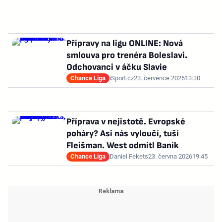
Přípravy na ligu ONLINE: Nová
smlouva pro trenéra Boleslavi.
Odchovanci v áčku Slavie
Chance Liga
iSport.cz
23. července 2026
13:30
Příprava v nejistotě. Evropské
poháry? Asi nás vyloučí, tuší
Fleišman. West odmítl Baník
Chance Liga
Daniel Fekets
23. června 2026
19:45