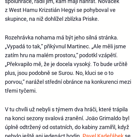
spoluhráče, radil jim, kam mají nahrát. Nováček
z West Hamu Krizstián Hegyi se pohyboval ve
skupince, na niž dohlížel zblízka Priske.
Rozehrávka nohama má být jeho silná stránka.
„Vypadá to tak,“ přikývnul Martinec. „Ale měli jsme
zatím hru na malém prostoru,“ podotkl vzápětí.
„Překvapilo mě, že je docela vysoký. To bude určitě
plus, jsou podobně se Surou. No, kluci se o to
porvou,“ narážel střední obránce na konkurenci mezi
třemi tyčemi.
V tu chvíli už nebyli s týmem dva hráči, které trápila
na konci sezony svalová zranění. Joäo Grimaldo byl
úplně odtržený od ostatních, do kabiny zamířil, když
nebylo ještě ani jedenáct hodin.
Pavel Kadeřábek
se