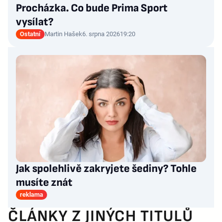
Procházka. Co bude Prima Sport
vysílat?
Ostatní
Martin Hašek
6. srpna 2026
19:20
Jak spolehlivě zakryjete šediny? Tohle
musíte znát
reklama
ČLÁNKY Z JINÝCH TITULŮ