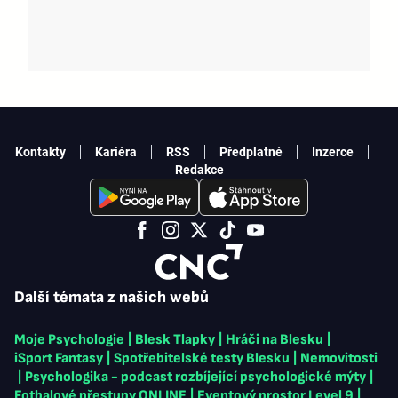
Kontakty
Kariéra
RSS
Předplatné
Inzerce
Redakce
Další témata z našich webů
Moje Psychologie
|
Blesk Tlapky
|
Hráči na Blesku
|
iSport Fantasy
|
Spotřebitelské testy Blesku
|
Nemovitosti
|
Psychologika - podcast rozbíjející psychologické mýty
|
Fotbalové přestupy ONLINE
|
Eventový prostor Level 9
|