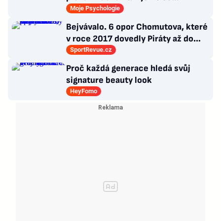
psycholožky, rodinného terapeuta a
Moje Psychologie
pedagogů
Bejvávalo. 6 opor Chomutova, které
v roce 2017 dovedly Piráty až do
semifinále play-off
SportRevue.cz
Proč každá generace hledá svůj
signature beauty look
HeyFomo