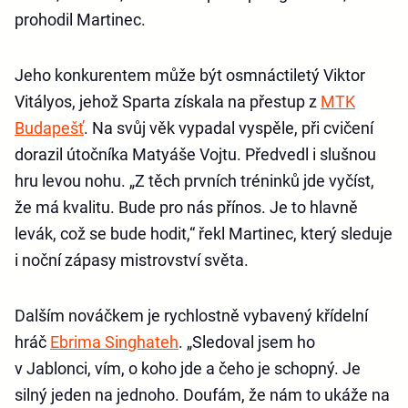
prohodil Martinec.
Jeho konkurentem může být osmnáctiletý Viktor
Vitályos, jehož Sparta získala na přestup z
MTK
Budapešť
. Na svůj věk vypadal vyspěle, při cvičení
dorazil útočníka Matyáše Vojtu. Předvedl i slušnou
hru levou nohu. „Z těch prvních tréninků jde vyčíst,
že má kvalitu. Bude pro nás přínos. Je to hlavně
levák, což se bude hodit,“ řekl Martinec, který sleduje
i noční zápasy mistrovství světa.
Dalším nováčkem je rychlostně vybavený křídelní
hráč
Ebrima Singhateh
. „Sledoval jsem ho
v Jablonci, vím, o koho jde a čeho je schopný. Je
silný jeden na jednoho. Doufám, že nám to ukáže na