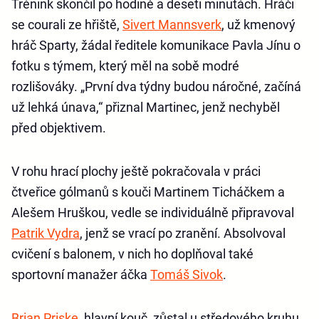
Trénink skončil po hodině a deseti minutách. Hráči
se courali ze hřiště,
Sivert Mannsverk
, už kmenový
hráč Sparty, žádal ředitele komunikace Pavla Jínu o
fotku s týmem, který měl na sobě modré
rozlišováky. „První dva týdny budou náročné, začíná
už lehká únava,“ přiznal Martinec, jenž nechyběl
před objektivem.
V rohu hrací plochy ještě pokračovala v práci
čtveřice gólmanů s kouči Martinem Ticháčkem a
Alešem Hruškou, vedle se individuálně připravoval
Patrik Vydra
, jenž se vrací po zranění. Absolvoval
cvičení s balonem, v nich ho doplňoval také
sportovní manažer áčka
Tomáš Sivok
.
Brian Priske
, hlavní kouč, zůstal u středového kruhu