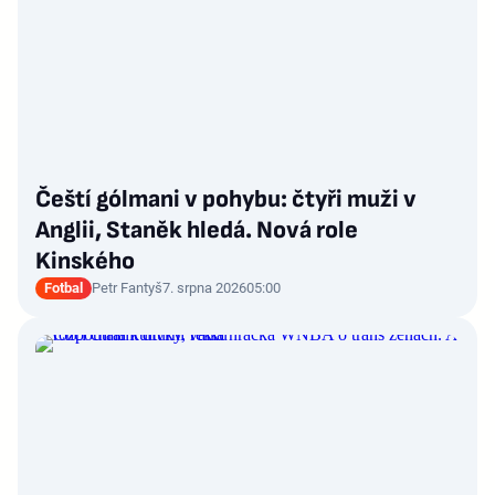
Čeští gólmani v pohybu: čtyři muži v
Anglii, Staněk hledá. Nová role
Kinského
Fotbal
Petr Fantyš
7. srpna 2026
05:00