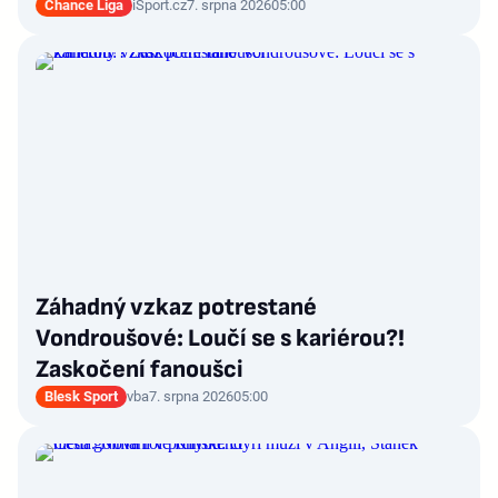
Chance Liga
iSport.cz
7. srpna 2026
05:00
Záhadný vzkaz potrestané
Vondroušové: Loučí se s kariérou?!
Zaskočení fanoušci
Blesk Sport
vba
7. srpna 2026
05:00