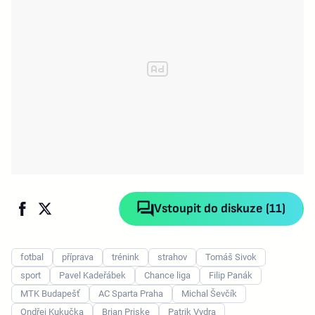
Vstoupit do diskuze (11)
fotbal
příprava
trénink
strahov
Tomáš Sivok
sport
Pavel Kadeřábek
Chance liga
Filip Panák
MTK Budapešť
AC Sparta Praha
Michal Ševčík
Ondřej Kukučka
Brian Priske
Patrik Vydra