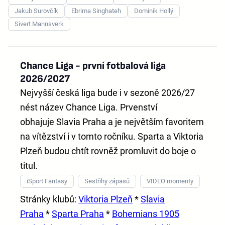
Jakub Surovčík
Ebrima Singhateh
Dominik Hollý
Sivert Mannsverk
Chance Liga - první fotbalová liga
2026/2027
Nejvyšší česká liga bude i v sezoně 2026/27
nést název
Chance Liga
. Prvenství
obhajuje
Slavia Praha
a je největším favoritem
na vítězství i v tomto ročníku. Sparta a Viktoria
Plzeň budou chtít rovněž promluvit do boje o
titul.
iSport Fantasy
Sestřihy zápasů
VIDEO momenty
Stránky klubů:
Viktoria Plzeň
*
Slavia
Praha
*
Sparta Praha
*
Bohemians 1905