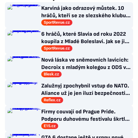
Karviná jako odrazový můstek. 10
hráčů, kteří se ze slezského klubu
probili k lukrativnímu angažmá
SportRevue.cz
6 hráčů, které Slavia od roku 2022
koupila z Mladé Boleslavi. Jak se jim
po přestupu do Edenu vedlo?
SportRevue.cz
Nová láska ve sněmovních lavicích:
Decroix s mladým kolegou z ODS v
bazénu pod Sněžkou
Blesk.cz
Zalužnyj zpochybnil vstup do NATO.
Aliance už je jen iluzí bezpečnosti,
řídí ji staré doktríny
Reflex.cz
Firmy couvají od Prague Pride.
Podporu duhovému festivalu škrtl i
Microsoft
E15.cz
GTA 6 dostane ještě v srpnu nové