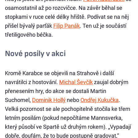
osamostatnil až po rozcvičce. Na závěr běhal se
stopkami v ruce celé délky hřiště. Podívat se na něj
přišel bývalý parťák
Filip Panák
. Ten už je součástí
třetiligového béčka.
Nové posily v akci
Kromě Karabce se objevili na Strahově i další
navrátilci z hostování.
Michal Ševčík
zaujal dobrým
přenesením hry, do akce se dostali Martin
Suchomel,
Dominik Hollý
nebo
Ondřej Kukučka
.
Velká pozornost se ale pochopitelně stočila ke třem
letním posilám (pokud nepočítáme Mannsverka,
který působí ve Spartě už druhým rokem). „Vypadají
dobře, doufám, že to bude postupně gradovat,“