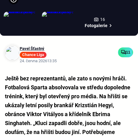
16
Fotogalerie
Pavel Šťastný
11
Chance Liga
24. června 2026
13:35
Ještě bez reprezentantů, ale zato s novými hráči.
Fotbalová Sparta absolvovala ve středu dopoledne
trénink, který byl otevřený pro média. Na hřišti se
ukázaly letní posily brankář Krizstián Hegyi,
obránce Viktor Vitályos a křídelník Ebrima
Singhateh. „Kluci zapadli dobře, jsou hodní, ale
doufám, že na hřišti budou jiní. Potřebujeme