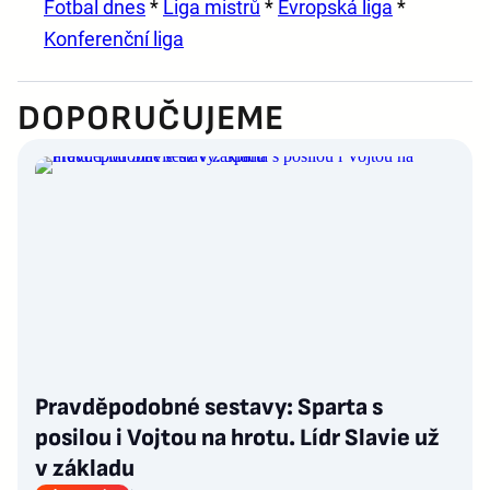
Fotbal dnes
*
Liga mistrů
*
Evropská liga
*
Konferenční liga
DOPORUČUJEME
Pravděpodobné sestavy: Sparta s
posilou i Vojtou na hrotu. Lídr Slavie už
v základu