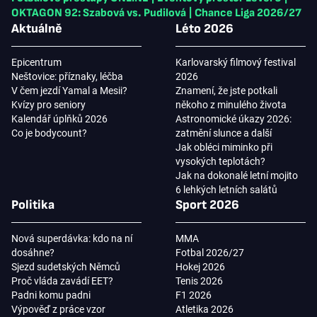
OKTAGON 92: Szabová vs. Pudilová
|
Chance Liga 2026/27
Aktuálně
Léto 2026
Epicentrum
Karlovarský filmový festival
Neštovice: příznaky, léčba
2026
V čem jezdí Yamal a Mesii?
Znamení, že jste potkali
Kvízy pro seniory
někoho z minulého života
Kalendář úplňků 2026
Astronomické úkazy 2026:
Co je bodycount?
zatmění slunce a další
Jak obléci miminko při
vysokých teplotách?
Jak na dokonalé letní mojito
6 lehkých letních salátů
Politika
Sport 2026
Nová superdávka: kdo na ní
MMA
dosáhne?
Fotbal 2026/27
Sjezd sudetských Němců
Hokej 2026
Proč vláda zavádí EET?
Tenis 2026
Padni komu padni
F1 2026
Výpověď z práce vzor
Atletika 2026