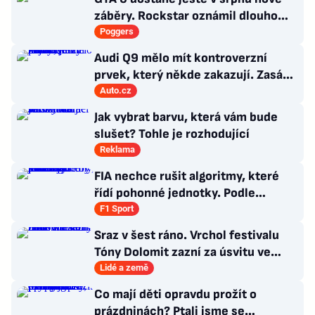
záběry. Rockstar oznámil dlouho
očekávanou prezentaci
Poggers
Audi Q9 mělo mít kontroverzní
prvek, který někde zakazují. Zasáhl
nejvyšší šéf
Auto.cz
Jak vybrat barvu, která vám bude
slušet? Tohle je rozhodující
Reklama
FIA nechce rušit algoritmy, které
řídí pohonné jednotky. Podle
Tombazise by to vše jen zhoršilo
F1 Sport
Sraz v šest ráno. Vrchol festivalu
Tóny Dolomit zazní za úsvitu ve
3000 metrech
Lidé a země
Co mají děti opravdu prožít o
prázdninách? Ptali jsme se