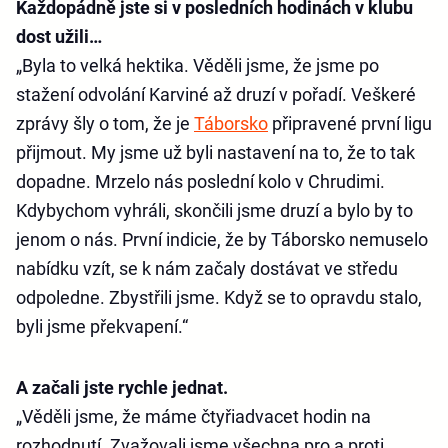
Každopádně jste si v posledních hodinách v klubu
dost užili…
„Byla to velká hektika. Věděli jsme, že jsme po
stažení odvolání Karviné až druzí v pořadí. Veškeré
zprávy šly o tom, že je
Táborsko
připravené první ligu
přijmout. My jsme už byli nastavení na to, že to tak
dopadne. Mrzelo nás poslední kolo v Chrudimi.
Kdybychom vyhráli, skončili jsme druzí a bylo by to
jenom o nás. První indicie, že by Táborsko nemuselo
nabídku vzít, se k nám začaly dostávat ve středu
odpoledne. Zbystřili jsme. Když se to opravdu stalo,
byli jsme překvapení.“
A začali jste rychle jednat.
„Věděli jsme, že máme čtyřiadvacet hodin na
rozhodnutí. Zvažovali jsme všechna pro a proti.