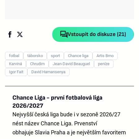
Vstoupit do diskuze (21)
fotbal
táborsko
sport
Chance liga
Artis Brno
Karviná
Chrudim
Jean-David Beauguel
peníze
Igor Fait
David Hamansenya
Chance Liga - první fotbalová liga
2026/2027
Nejvyšší česká liga bude i v sezoně 2026/27
nést název
Chance Liga
. Prvenství
obhajuje
Slavia Praha
a je největším favoritem