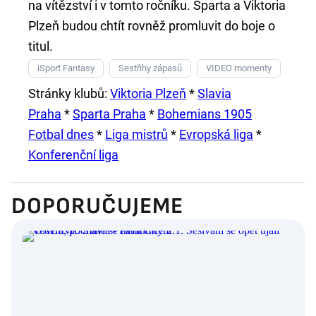
na vítězství i v tomto ročníku. Sparta a Viktoria
Plzeň budou chtít rovněž promluvit do boje o
titul.
iSport Fantasy
Sestřihy zápasů
VIDEO momenty
Stránky klubů:
Viktoria Plzeň
*
Slavia
Praha
*
Sparta Praha
*
Bohemians 1905
Fotbal dnes
*
Liga mistrů
*
Evropská liga
*
Konferenční liga
DOPORUČUJEME