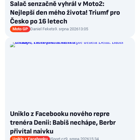
Salač senzačně vyhrál v Moto2:
Nejlepší den mého života! Triumf pro
Česko po 16 letech
Moto GP
Daniel Fekets
9. srpna 2026
13:05
Uniklo z Facebooku nového repre
trenéra Denii: Babiš nechápe, Berbr
přivítal naivku
Uniklo z Facebooku
iSport.cz
9. srpna 2026
15:34