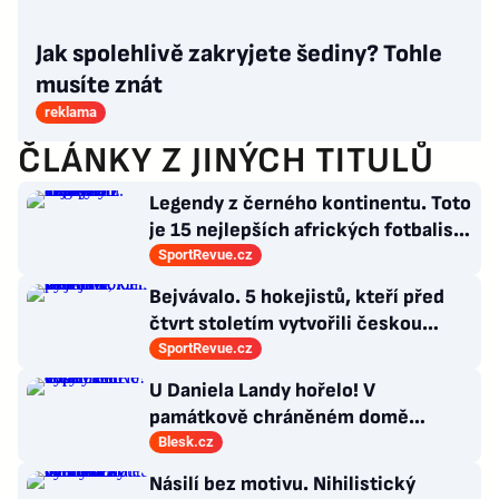
Jak spolehlivě zakryjete šediny? Tohle
musíte znát
reklama
ČLÁNKY Z JINÝCH TITULŮ
Legendy z černého kontinentu. Toto
je 15 nejlepších afrických fotbalistů
všech dob
SportRevue.cz
Bejvávalo. 5 hokejistů, kteří před
čtvrt stoletím vytvořili českou
kolonii v Ottawě
SportRevue.cz
U Daniela Landy hořelo! V
památkově chráněném domě
vypalovali vosy
Blesk.cz
Násilí bez motivu. Nihilistický