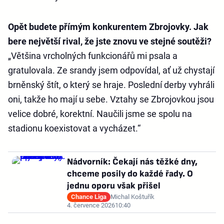
Opět budete přímým konkurentem Zbrojovky. Jak
bere největší rival, že jste znovu ve stejné soutěži?
„Většina vrcholných funkcionářů mi psala a
gratulovala. Ze srandy jsem odpovídal, ať už chystají
brněnský štít, o který se hraje. Poslední derby vyhráli
oni, takže ho mají u sebe. Vztahy se Zbrojovkou jsou
velice dobré, korektní. Naučili jsme se spolu na
stadionu koexistovat a vycházet.“
Nádvorník: Čekají nás těžké dny,
chceme posily do každé řady. O
jednu oporu však přišel
Chance Liga
Michal Koštuřík
4. července 2026
10:40