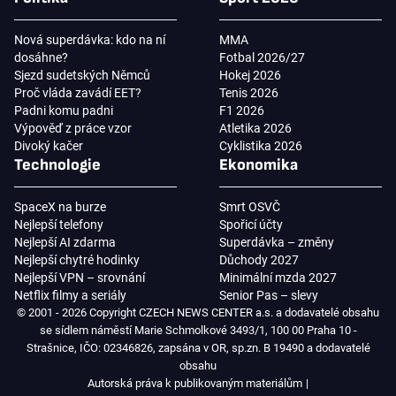
Nová superdávka: kdo na ní
MMA
dosáhne?
Fotbal 2026/27
Sjezd sudetských Němců
Hokej 2026
Proč vláda zavádí EET?
Tenis 2026
Padni komu padni
F1 2026
Výpověď z práce vzor
Atletika 2026
Divoký kačer
Cyklistika 2026
Technologie
Ekonomika
SpaceX na burze
Smrt OSVČ
Nejlepší telefony
Spořicí účty
Nejlepší AI zdarma
Superdávka – změny
Nejlepší chytré hodinky
Důchody 2027
Nejlepší VPN – srovnání
Minimální mzda 2027
Netflix filmy a seriály
Senior Pas – slevy
© 2001 - 2026 Copyright CZECH NEWS CENTER a.s. a dodavatelé obsahu
se sídlem náměstí Marie Schmolkové 3493/1, 100 00 Praha 10 -
Strašnice, IČO: 02346826, zapsána v OR, sp.zn. B 19490 a dodavatelé
obsahu
Autorská práva k publikovaným materiálům