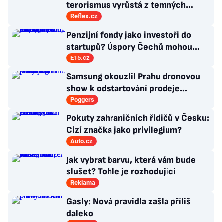
terorismus vyrůstá z temných
koutů internetu a míří i na malé děti
Reflex.cz
Penzijní fondy jako investoři do
startupů? Úspory Čechů mohou
rozhýbat ekonomický růst
E15.cz
Samsung okouzlil Prahu dronovou
show k odstartování prodeje
nových produktů
Poggers
Pokuty zahraničních řidičů v Česku:
Cizí značka jako privilegium?
Auto.cz
Jak vybrat barvu, která vám bude
slušet? Tohle je rozhodující
Reklama
Gasly: Nová pravidla zašla příliš
daleko