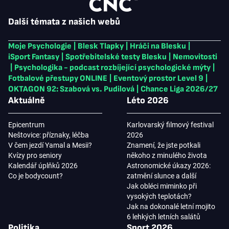
Další témata z našich webů
Moje Psychologie
|
Blesk Tlapky
|
Hráči na Blesku
|
iSport Fantasy
|
Spotřebitelské testy Blesku
|
Nemovitosti
|
Psychologika - podcast rozbíjející psychologické mýty
|
Fotbalové přestupy ONLINE
|
Eventový prostor Level 9
|
OKTAGON 92: Szabová vs. Pudilová
|
Chance Liga 2026/27
Aktuálně
Léto 2026
Epicentrum
Karlovarský filmový festival
Neštovice: příznaky, léčba
2026
V čem jezdí Yamal a Mesii?
Znamení, že jste potkali
Kvízy pro seniory
někoho z minulého života
Kalendář úplňků 2026
Astronomické úkazy 2026:
Co je bodycount?
zatmění slunce a další
Jak obléci miminko při
vysokých teplotách?
Jak na dokonalé letní mojito
6 lehkých letních salátů
Politika
Sport 2026