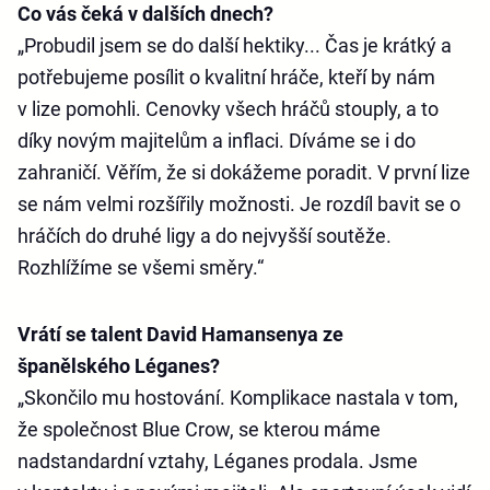
Co vás čeká v dalších dnech?
„Probudil jsem se do další hektiky... Čas je krátký a
potřebujeme posílit o kvalitní hráče, kteří by nám
v lize pomohli. Cenovky všech hráčů stouply, a to
díky novým majitelům a inflaci. Díváme se i do
zahraničí. Věřím, že si dokážeme poradit. V první lize
se nám velmi rozšířily možnosti. Je rozdíl bavit se o
hráčích do druhé ligy a do nejvyšší soutěže.
Rozhlížíme se všemi směry.“
Vrátí se talent David Hamansenya ze
španělského Léganes?
„Skončilo mu hostování. Komplikace nastala v tom,
že společnost Blue Crow, se kterou máme
nadstandardní vztahy, Léganes prodala. Jsme