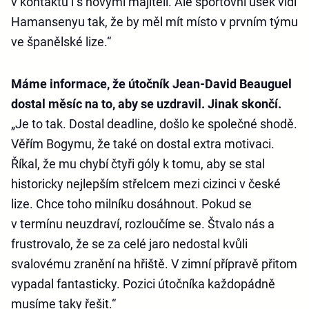
v kontaktu i s novými majiteli. Ale sportovní úsek vidí
Hamansenyu tak, že by měl mít místo v prvním týmu
ve španělské lize.“
Máme informace, že útočník Jean-David Beauguel
dostal měsíc na to, aby se uzdravil. Jinak skončí.
„Je to tak. Dostal deadline, došlo ke společné shodě.
Věřím Bogymu, že také on dostal extra motivaci.
Říkal, že mu chybí čtyři góly k tomu, aby se stal
historicky nejlepším střelcem mezi cizinci v české
lize. Chce toho milníku dosáhnout. Pokud se
v termínu neuzdraví, rozloučíme se. Štvalo nás a
frustrovalo, že se za celé jaro nedostal kvůli
svalovému zranění na hřiště. V zimní přípravě přitom
vypadal fantasticky. Pozici útočníka každopádně
musíme taky řešit.“