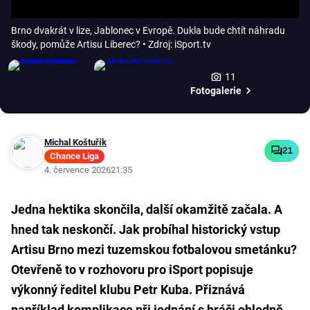
Brno dvakrát v lize, Jablonec v Evropě. Dukla bude chtít náhradu
škody, pomůže Artisu Liberec?
• Zdroj: iSport.tv
11
Fotogalerie
Michal Koštuřík
21
Chance Liga
4. července 2026
21:35
Jedna hektika skončila, další okamžitě začala. A
hned tak neskončí. Jak probíhal historický vstup
Artisu Brno mezi tuzemskou fotbalovou smetánku?
Otevřeně to v rozhovoru pro iSport popisuje
výkonný ředitel klubu Petr Kuba. Přiznává
například komplikace při jednání s hráči ohledně