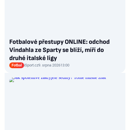
Fotbalové přestupy ONLINE: odchod
Vindahla ze Sparty se blíží, míří do
druhé italské ligy
Fotbal
iSport.cz
9. srpna 2026
13:00