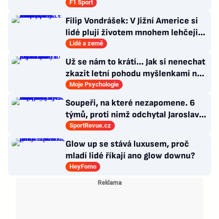
F1 Sport
Filip Vondrášek: V Jižní Americe si
lidé plují životem mnohem lehčeji,
věci tolik neřeší
Lidé a země
Už se nám to krátí... Jak si nenechat
zkazit letní pohodu myšlenkami na
zářijový zápřah?
Moje Psychologie
Soupeři, na které nezapomene. 6
týmů, proti nimž odchytal Jaroslav
Drobný nejvíc zápasů v kariéře
SportRevue.cz
Glow up se stává luxusem, proč
mladí lidé říkají ano glow downu?
HeyFomo