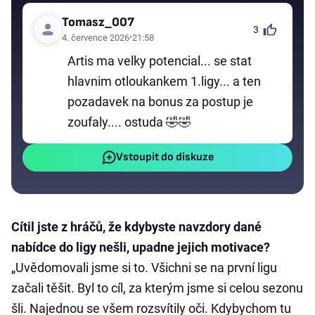
Tomasz_007
3
4. července 2026
21:58
Artis ma velky potencial... se stat
hlavnim otloukankem 1.ligy... a ten
pozadavek na bonus za postup je
zoufaly.... ostuda 🤣🤣
Vstoupit do diskuze
Cítil jste z hráčů, že kdybyste navzdory dané
nabídce do ligy nešli, upadne jejich motivace?
„Uvědomovali jsme si to. Všichni se na první ligu
začali těšit. Byl to cíl, za kterým jsme si celou sezonu
šli. Najednou se všem rozsvítily oči. Kdybychom tu