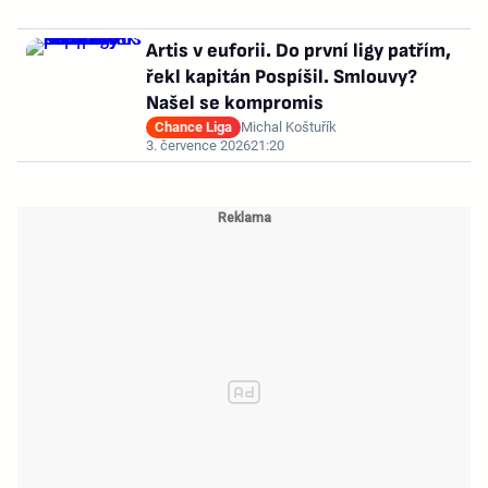
Artis v euforii. Do první ligy patřím,
řekl kapitán Pospíšil. Smlouvy?
Našel se kompromis
Chance Liga
Michal Koštuřík
3. července 2026
21:20