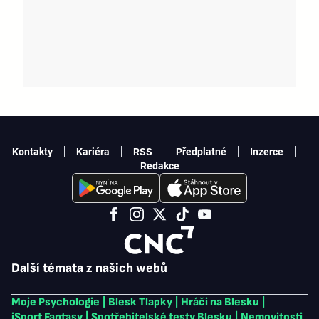
Kontakty
Kariéra
RSS
Předplatné
Inzerce
Redakce
Další témata z našich webů
Moje Psychologie
|
Blesk Tlapky
|
Hráči na Blesku
|
iSport Fantasy
|
Spotřebitelské testy Blesku
|
Nemovitosti