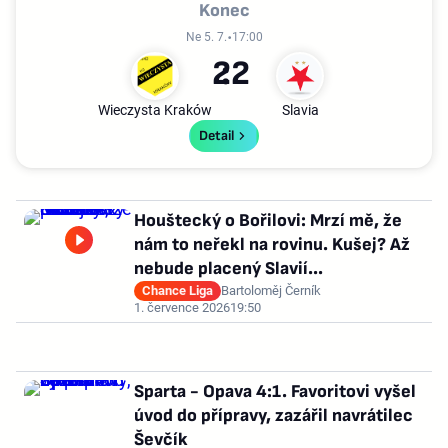
Konec
Ne 5. 7.
17:00
2
2
Wieczysta Kraków
Slavia
Detail
Houštecký o Bořilovi: Mrzí mě, že
nám to neřekl na rovinu. Kušej? Až
nebude placený Slavií...
Chance Liga
Bartoloměj Černík
1. července 2026
19:50
Sparta - Opava 4:1. Favoritovi vyšel
úvod do přípravy, zazářil navrátilec
Ševčík