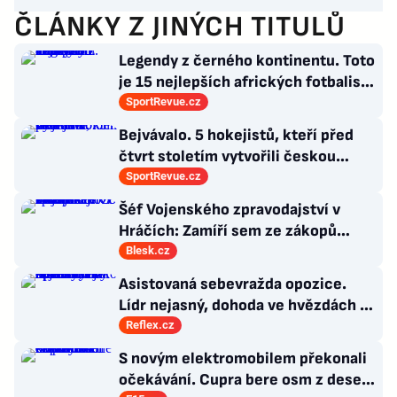
ČLÁNKY Z JINÝCH TITULŮ
Legendy z černého kontinentu. Toto
je 15 nejlepších afrických fotbalistů
všech dob
SportRevue.cz
Bejvávalo. 5 hokejistů, kteří před
čtvrt stoletím vytvořili českou
kolonii v Ottawě
SportRevue.cz
Šéf Vojenského zpravodajství v
Hráčích: Zamíří sem ze zákopů
desetitisíce Ukrajinců! Co s nimi?
Blesk.cz
Asistovaná sebevražda opozice.
Lídr nejasný, dohoda ve hvězdách a
Antibabiš by musel být jako Spider-
Reflex.cz
Man
S novým elektromobilem překonali
očekávání. Cupra bere osm z deseti