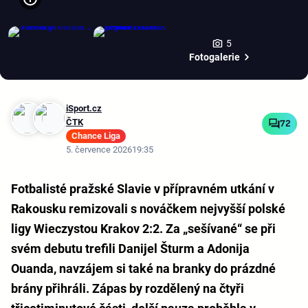
5
Fotogalerie
iSport.cz
ČTK
72
Chance Liga
5. července 2026
19:35
Fotbalisté pražské Slavie v přípravném utkání v
Rakousku remizovali s nováčkem nejvyšší polské
ligy Wieczystou Krakov 2:2. Za „sešívané“ se při
svém debutu trefili Danijel Šturm a Adonija
Ouanda, navzájem si také na branky do prázdné
brány přihráli. Zápas by rozdělený na čtyři