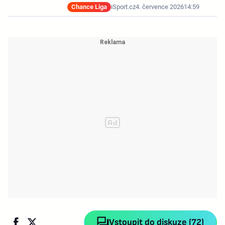
Chance Liga
iSport.cz
4. července 2026
14:59
Vstoupit do diskuze (72)