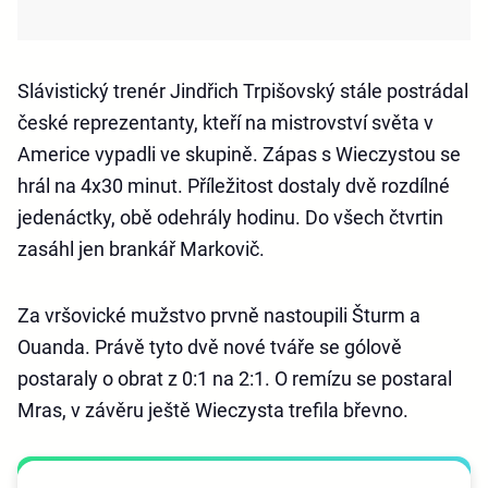
Slávistický trenér Jindřich Trpišovský stále postrádal
české reprezentanty, kteří na mistrovství světa v
Americe vypadli ve skupině. Zápas s Wieczystou se
hrál na 4x30 minut. Příležitost dostaly dvě rozdílné
jedenáctky, obě odehrály hodinu. Do všech čtvrtin
zasáhl jen brankář Markovič.
Za vršovické mužstvo prvně nastoupili Šturm a
Ouanda. Právě tyto dvě nové tváře se gólově
postaraly o obrat z 0:1 na 2:1. O remízu se postaral
Mras, v závěru ještě Wieczysta trefila břevno.