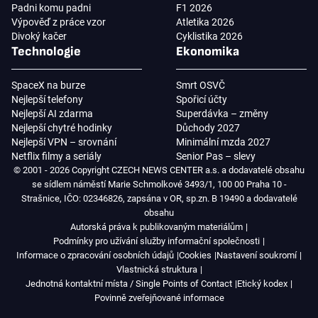
Padni komu padni
F1 2026
Výpověď z práce vzor
Atletika 2026
Divoký kačer
Cyklistika 2026
Technologie
Ekonomika
SpaceX na burze
Smrt OSVČ
Nejlepší telefony
Spořicí účty
Nejlepší AI zdarma
Superdávka – změny
Nejlepší chytré hodinky
Důchody 2027
Nejlepší VPN – srovnání
Minimální mzda 2027
Netflix filmy a seriály
Senior Pas – slevy
© 2001 - 2026 Copyright CZECH NEWS CENTER a.s. a dodavatelé obsahu
se sídlem náměstí Marie Schmolkové 3493/1, 100 00 Praha 10 -
Strašnice, IČO: 02346826, zapsána v OR, sp.zn. B 19490 a dodavatelé
obsahu
Autorská práva k publikovaným materiálům
Podmínky pro užívání služby informační společnosti
Informace o zpracování osobních údajů
Cookies
Nastavení soukromí
Vlastnická struktura
Jednotná kontaktní místa / Single Points of Contact
Etický kodex
Povinně zveřejňované informace