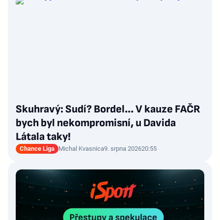
Skuhravý: Sudí? Bordel... V kauze FAČR
bych byl nekompromisní, u Davida
Látala taky!
Chance Liga
Michal Kvasnica
9. srpna 2026
20:55