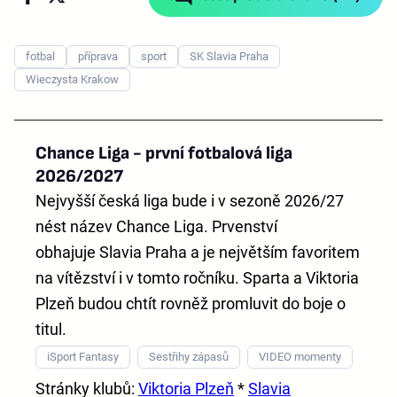
fotbal
příprava
sport
SK Slavia Praha
Wieczysta Krakow
Chance Liga - první fotbalová liga
2026/2027
Nejvyšší česká liga bude i v sezoně 2026/27
nést název
Chance Liga
. Prvenství
obhajuje
Slavia Praha
a je největším favoritem
na vítězství i v tomto ročníku. Sparta a Viktoria
Plzeň budou chtít rovněž promluvit do boje o
titul.
iSport Fantasy
Sestřihy zápasů
VIDEO momenty
Stránky klubů:
Viktoria Plzeň
*
Slavia