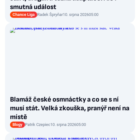
smutná událost
Chance Liga
Radek Špryňar
10. srpna 2026
05:00
Blamáž české osmnáctky a co se s ní
musí stát. Velká zkouška, pranýř není na
místě
Blogy
Patrik Czepiec
10. srpna 2026
05:00