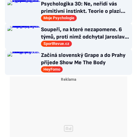
Psychologika 30: Ne, neřídí vás
primitivní instinkt. Teorie o plazím
mozku jen dokonalá výmluva
Moje Psychologie
Soupeři, na které nezapomene. 6
týmů, proti nimž odchytal Jaroslav
Drobný nejvíc zápasů v kariéře
SportRevue.cz
Začíná slovenský Grape a do Prahy
přijede Show Me The Body
HeyFomo