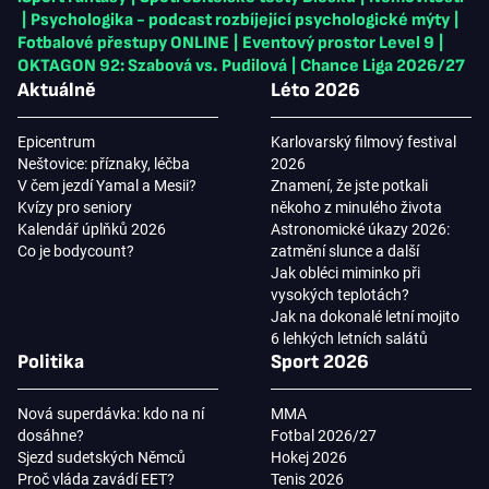
|
Psychologika - podcast rozbíjející psychologické mýty
|
Fotbalové přestupy ONLINE
|
Eventový prostor Level 9
|
OKTAGON 92: Szabová vs. Pudilová
|
Chance Liga 2026/27
Aktuálně
Léto 2026
Epicentrum
Karlovarský filmový festival
Neštovice: příznaky, léčba
2026
V čem jezdí Yamal a Mesii?
Znamení, že jste potkali
Kvízy pro seniory
někoho z minulého života
Kalendář úplňků 2026
Astronomické úkazy 2026:
Co je bodycount?
zatmění slunce a další
Jak obléci miminko při
vysokých teplotách?
Jak na dokonalé letní mojito
6 lehkých letních salátů
Politika
Sport 2026
Nová superdávka: kdo na ní
MMA
dosáhne?
Fotbal 2026/27
Sjezd sudetských Němců
Hokej 2026
Proč vláda zavádí EET?
Tenis 2026