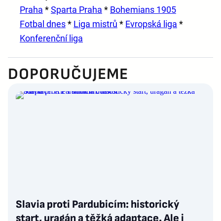
Praha
*
Sparta Praha
*
Bohemians 1905
Fotbal dnes
*
Liga mistrů
*
Evropská liga
*
Konferenční liga
DOPORUČUJEME
Slavia proti Pardubicím: historický
start, uragán a těžká adaptace. Ale i