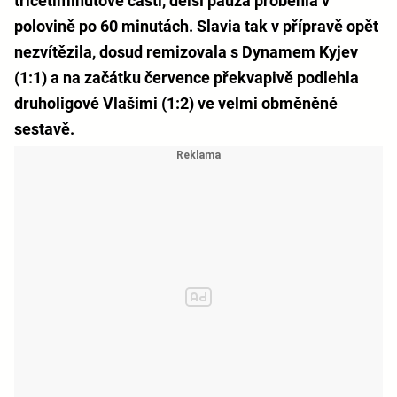
třicetiminutové části, delší pauza proběhla v
polovině po 60 minutách. Slavia tak v přípravě opět
nezvítězila, dosud remizovala s Dynamem Kyjev
(1:1) a na začátku července překvapivě podlehla
druholigové Vlašimi (1:2) ve velmi obměněné
sestavě.