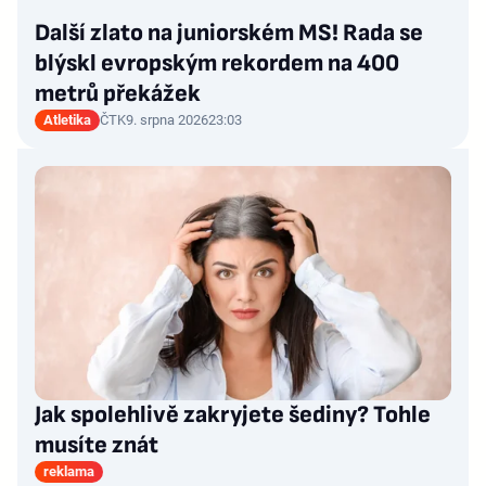
Další zlato na juniorském MS! Rada se
blýskl evropským rekordem na 400
metrů překážek
Atletika
ČTK
9. srpna 2026
23:03
Jak spolehlivě zakryjete šediny? Tohle
musíte znát
reklama