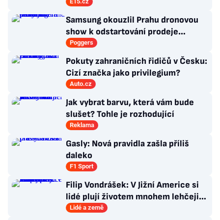
zákazníků konkurenci
E15.cz
Samsung okouzlil Prahu dronovou
show k odstartování prodeje
nových produktů
Poggers
Pokuty zahraničních řidičů v Česku:
Cizí značka jako privilegium?
Auto.cz
Jak vybrat barvu, která vám bude
slušet? Tohle je rozhodující
Reklama
Gasly: Nová pravidla zašla příliš
daleko
F1 Sport
Filip Vondrášek: V Jižní Americe si
lidé plují životem mnohem lehčeji,
věci tolik neřeší
Lidé a země