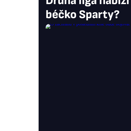
Druhá liga nabízí
béčko Sparty?