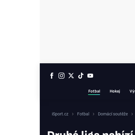
Fotbal
Hokej
Vý
iSport.cz
Fotbal
Domácí soutěže