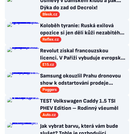
Úsměvy v Dámském klubu a pak…
Dýka do zad od Decroix!
Blesk.cz
Koloběh tyranie: Ruská exilová
opozice si jen dělí kůži nezabitého
medvěda, systém ale nespraví
Reflex.cz
Revolut získal francouzskou
licenci. V Paříži vybuduje evropské
ústředí
E15.cz
Samsung okouzlil Prahu dronovou
show k odstartování prodeje
nových produktů
Poggers
TEST Volkswagen Caddy 1.5 TSI
PHEV Edition – Rodinný všeuměl
Auto.cz
Jak vybrat barvu, která vám bude
slušet? Tohle je rozhodující