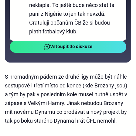
neklapla. To ještě bude něco stát ta
pani z Nigérie to jen tak nevzdá.
Gratuluji občanům ČB že si budou
platit fotbalový klub.
Vstoupit do diskuze
S hromadným pádem ze druhé ligy může být náhle
sestupové i třetí místo od konce (kde Brozany jsou)
a tým by pak v posledním kole musel nutně uspět v
zápase s Velkými Hamry. Jinak nebudou Brozany
mít novému Dynamu co prodávat a nový projekt by
tak po boku starého Dynama hrát ČFL nemohl.