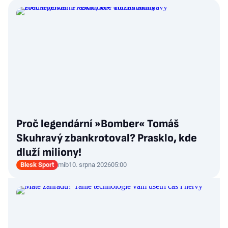
Proč legendární »Bomber« Tomáš
Skuhravý zbankrotoval? Prasklo, kde
dluží miliony!
Blesk Sport
mib
10. srpna 2026
05:00