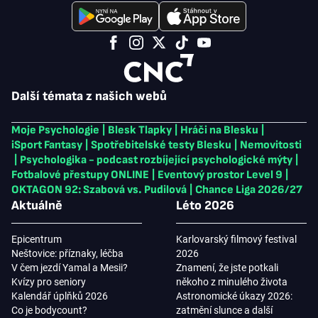
Další témata z našich webů
Moje Psychologie
|
Blesk Tlapky
|
Hráči na Blesku
|
iSport Fantasy
|
Spotřebitelské testy Blesku
|
Nemovitosti
|
Psychologika - podcast rozbíjející psychologické mýty
|
Fotbalové přestupy ONLINE
|
Eventový prostor Level 9
|
OKTAGON 92: Szabová vs. Pudilová
|
Chance Liga 2026/27
Aktuálně
Léto 2026
Epicentrum
Karlovarský filmový festival
Neštovice: příznaky, léčba
2026
V čem jezdí Yamal a Mesii?
Znamení, že jste potkali
Kvízy pro seniory
někoho z minulého života
Kalendář úplňků 2026
Astronomické úkazy 2026:
Co je bodycount?
zatmění slunce a další