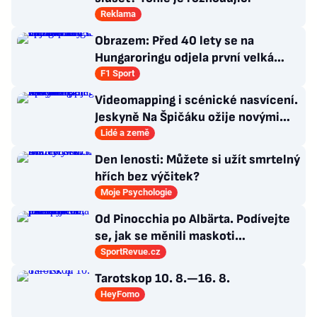
Reklama
Obrazem: Před 40 lety se na
Hungaroringu odjela první velká
cena F1 za Železnou oponou
F1 Sport
Videomapping i scénické nasvícení.
Jeskyně Na Špičáku ožije novými
technologiemi
Lidé a země
Den lenosti: Můžete si užít smrtelný
hřích bez výčitek?
Moje Psychologie
Od Pinocchia po Albärta. Podívejte
se, jak se měnili maskoti
fotbalového mistrovství Evropy
SportRevue.cz
Tarotskop 10. 8.—16. 8.
HeyFomo