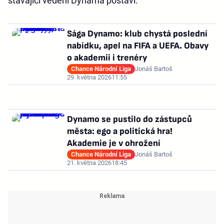
stávající vedení Dynama postaví.
Sága Dynamo: klub chystá poslední
nabídku, apel na FIFA a UEFA. Obavy
o akademii i trenéry
Chance Národní Liga
Jonáš Bartoš
29. května 2026
11:55
Dynamo se pustilo do zástupců
města: ego a politická hra!
Akademie je v ohrožení
Chance Národní Liga
Jonáš Bartoš
21. května 2026
18:45