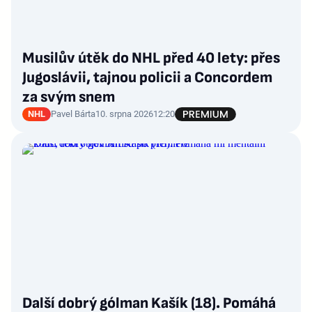
Musilův útěk do NHL před 40 lety: přes
Jugoslávii, tajnou policii a Concordem
za svým snem
NHL
Pavel Bárta
10. srpna 2026
12:20
Další dobrý gólman Kašík (18). Pomáhá