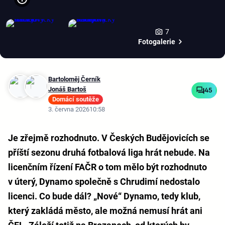
7
Fotogalerie
Bartoloměj Černík
Jonáš Bartoš
45
Domácí soutěže
3. června 2026
10:58
Je zřejmě rozhodnuto. V Českých Budějovicích se
příští sezonu druhá fotbalová liga hrát nebude. Na
licenčním řízení FAČR o tom mělo být rozhodnuto
v úterý, Dynamo společně s Chrudimí nedostalo
licenci. Co bude dál? „Nové“ Dynamo, tedy klub,
který zakládá město, ale možná nemusí hrát ani