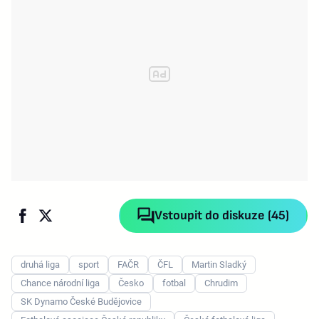
Vstoupit do diskuze (45)
druhá liga
sport
FAČR
ČFL
Martin Sladký
Chance národní liga
Česko
fotbal
Chrudim
SK Dynamo České Budějovice