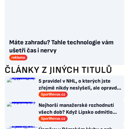
Máte zahradu? Tahle technologie vám
ušetří čas i nervy
reklama
ČLÁNKY Z JINÝCH TITULŮ
5 pravidel v NHL, o kterých jste
zřejmě nikdy neslyšeli, ale opravdu
platí
SportRevue.cz
Nejhorší manažerské rozhodnutí
všech dob? Když Lipsko odmítlo
Vardyho. Prý byl už starý
SportRevue.cz