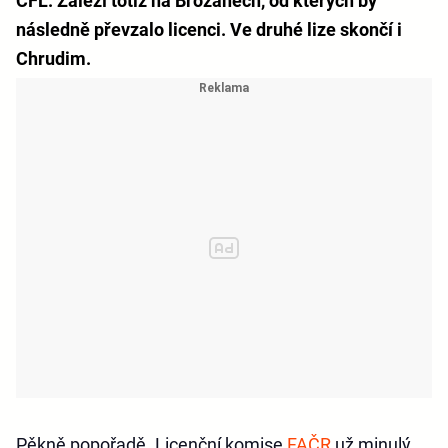
ČFL. Záleží totiž na Brozanech, od kterých by
následně převzalo licenci. Ve druhé lize skončí i
Chrudim.
Pěkně popořadě. Licenční komise
FAČR
už minulý