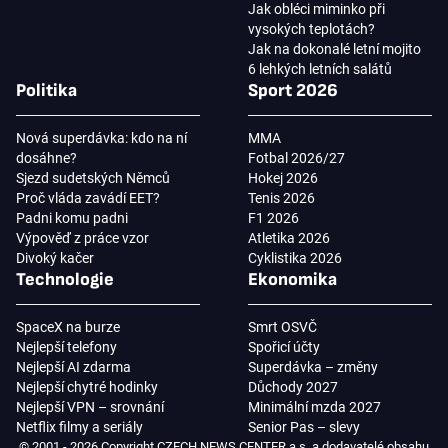
Jak obléci miminko při
vysokých teplotách?
Jak na dokonalé letní mojito
6 lehkých letních salátů
Politika
Sport 2026
Nová superdávka: kdo na ní
MMA
dosáhne?
Fotbal 2026/27
Sjezd sudetských Němců
Hokej 2026
Proč vláda zavádí EET?
Tenis 2026
Padni komu padni
F1 2026
Výpověď z práce vzor
Atletika 2026
Divoký kačer
Cyklistika 2026
Technologie
Ekonomika
SpaceX na burze
Smrt OSVČ
Nejlepší telefony
Spořicí účty
Nejlepší AI zdarma
Superdávka – změny
Nejlepší chytré hodinky
Důchody 2027
Nejlepší VPN – srovnání
Minimální mzda 2027
Netflix filmy a seriály
Senior Pas – slevy
© 2001 - 2026 Copyright CZECH NEWS CENTER a.s. a dodavatelé obsahu