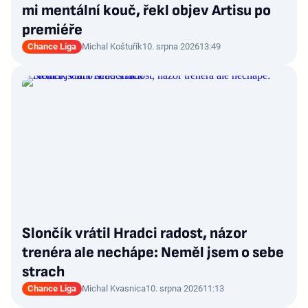
mi mentální kouč, řekl objev Artisu po
premiéře
Chance Liga
Michal Koštuřík
10. srpna 2026
13:49
Slončík vrátil Hradci radost, názor
trenéra ale nechápe: Neměl jsem o sebe
strach
Chance Liga
Michal Kvasnica
10. srpna 2026
11:13