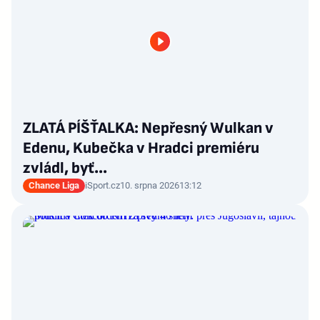
ZLATÁ PÍŠŤALKA: Nepřesný Wulkan v
Edenu, Kubečka v Hradci premiéru
zvládl, byť…
Chance Liga
iSport.cz
10. srpna 2026
13:12