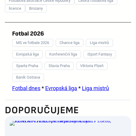
Fotbalová asociace České republiky
Česká fotbalová liga
licence
Brozany
Fotbal 2026
MS ve fotbale 2026
Chance liga
Liga mistrů
Evropská liga
Konferenční liga
iSport Fantasy
Sparta Praha
Slavia Praha
Viktoria Plzeň
Baník Ostrava
Fotbal dnes
*
Evropská liga
*
Liga mistrů
DOPORUČUJEME