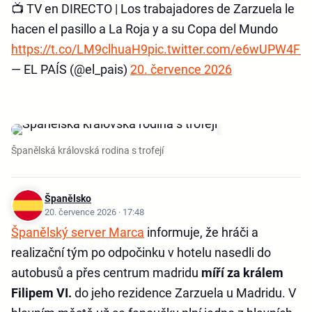
📺 TV en DIRECTO | Los trabajadores de Zarzuela le
hacen el pasillo a La Roja y a su Copa del Mundo
https://t.co/LM9clhuaH9
pic.twitter.com/e6wUPW4F3
— EL PAÍS (@el_pais)
20. července 2026
Španělská královská rodina s trofejí
Španělsko
20. července 2026 · 17:48
Španělský server Marca
informuje, že hráči a
realizační tým po odpočinku v hotelu nasedli do
autobusů a přes centrum madridu
míří za králem
Filipem VI.
do jeho rezidence Zarzuela u Madridu. V