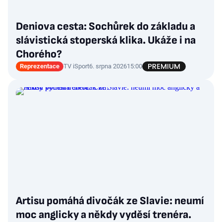
Deniova cesta: Sochůrek do základu a
slávistická stoperská klika. Ukáže i na
Chorého?
Reprezentace
TV iSport
6. srpna 2026
15:00
Artisu pomáhá divočák ze Slavie: neumí
moc anglicky a někdy vyděsí trenéra.