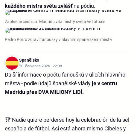
každého mistra světa zvlášť
na pódiu.
Zaplněné centrum Madridu vítá mistry světa ve fotbale
Pedro Porro zdraví fanoušky v hlavním španělském městě
Španělsko
20. července 2026 · 22:08
Další informace o počtu fanoušků v ulicích hlavního
města - podle údajů španělské vlády
je v centru
Madridu přes DVA MILIONY LIDÍ.
🏆 Nadie quiere perderse hoy la celebración de la sele
española de fútbol. Así está ahora mismo Cibeles y