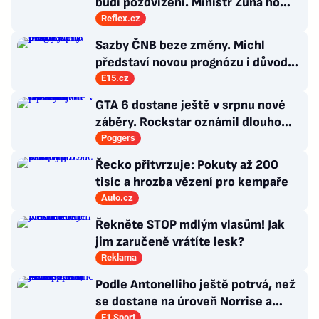
budí pozdvižení. Ministr Zůna ho
kritizuje, konkurenti haní i chválí
Reflex.cz
Sazby ČNB beze změny. Michl
představí novou prognózu i důvody
pro pauzu
E15.cz
GTA 6 dostane ještě v srpnu nové
záběry. Rockstar oznámil dlouho
očekávanou prezentaci
Poggers
Řecko přitvrzuje: Pokuty až 200
tisíc a hrozba vězení pro kempaře
Auto.cz
Řekněte STOP mdlým vlasům! Jak
jim zaručeně vrátíte lesk?
Reklama
Podle Antonelliho ještě potrvá, než
se dostane na úroveň Norrise a
Verstappena
F1 Sport