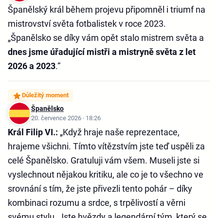
Španělský král během projevu připomněl i triumf na
mistrovství světa fotbalistek v roce 2023.
„Španělsko se díky vám opět stalo mistrem světa a
dnes jsme úřadující mistři a mistryně světa z let
2026 a 2023
.“
Důležitý moment
Španělsko
20. července 2026 · 18:26
Král Filip VI.:
„Když hraje naše reprezentace,
hrajeme všichni. Tímto vítězstvím jste teď uspěli za
celé Španělsko. Gratuluji vám všem. Museli jste si
vyslechnout nějakou kritiku, ale co je to všechno ve
srovnání s tím, že jste přivezli tento pohár – díky
kombinaci rozumu a srdce, s trpělivostí a věrni
svému stylu. Jste hvězdy a legendární tým, který se