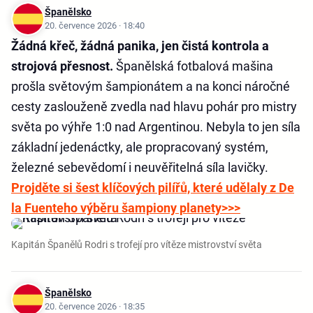
Španělsko
20. července 2026 · 18:40
Žádná křeč, žádná panika, jen čistá kontrola a
strojová přesnost.
Španělská fotbalová mašina
prošla světovým šampionátem a na konci náročné
cesty zaslouženě zvedla nad hlavu pohár pro mistry
světa po výhře 1:0 nad Argentinou. Nebyla to jen síla
základní jedenáctky, ale propracovaný systém,
železné sebevědomí i neuvěřitelná síla lavičky.
Projděte si šest klíčových pilířů, které udělaly z De
la Fuenteho výběru šampiony planety>>>
Kapitán Španělů Rodri s trofejí pro vítěze mistrovství světa
Španělsko
20. července 2026 · 18:35