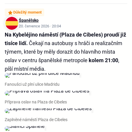
Důležitý moment
Španělsko
20. července 2026 · 20:04
Na Kybeléjino náměstí (Plaza de Cibeles) proudí již
tisíce lidí.
Čekají na autobusy s hráči a realizačním
týmem, které by měly dorazit do hlavního místa
oslav v centru španělské metropole
kolem 21:00
,
píší místní média.
Fanoušci už plní ulice Madridu
Příprava oslav na Plaza de Cibeles
Zaplněné náměstí Plaza de Cibeles