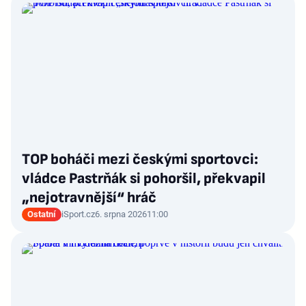
TOP boháči mezi českými sportovci:
vládce Pastrňák si pohoršil, překvapil
„nejotravnější“ hráč
Ostatní
iSport.cz
6. srpna 2026
11:00