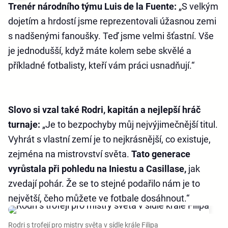
Trenér národního týmu Luis de la Fuente:
„S velkým
dojetím a hrdostí jsme reprezentovali úžasnou zemi
s nadšenými fanoušky. Teď jsme velmi šťastní. Vše
je jednodušší, když máte kolem sebe skvělé a
příkladné fotbalisty, kteří vám práci usnadňují.“
Slovo si vzal také Rodri, kapitán a nejlepší hráč
turnaje:
„Je to bezpochyby můj nejvýjimečnější titul.
Vyhrát s vlastní zemí je to nejkrásnější, co existuje,
zejména na mistrovství světa.
Tato generace
vyrůstala při pohledu na Iniestu a Casillase,
jak
zvedají pohár. Že se to stejné podařilo nám je to
největší, čeho můžete ve fotbale dosáhnout.“
Rodri s trofejí pro mistry světa v sídle krále Filipa