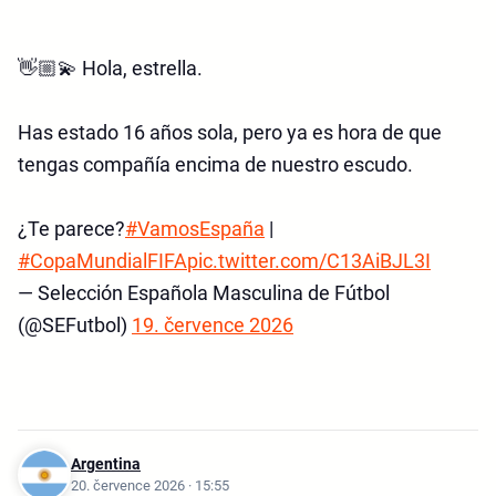
👋🏼💫 Hola, estrella.
Has estado 16 años sola, pero ya es hora de que
tengas compañía encima de nuestro escudo.
¿Te parece?
#VamosEspaña
|
#CopaMundialFIFA
pic.twitter.com/C13AiBJL3I
— Selección Española Masculina de Fútbol
(@SEFutbol)
19. července 2026
Argentina
20. července 2026 · 15:55