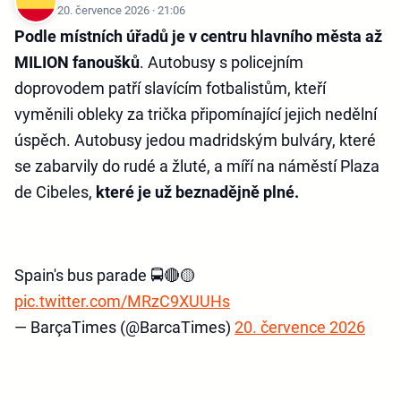
20. července 2026 · 21:06
Podle místních úřadů je v centru hlavního města až
MILION fanoušků
. Autobusy s policejním
doprovodem patří slavícím fotbalistům, kteří
vyměnili obleky za trička připomínající jejich nedělní
úspěch. Autobusy jedou madridským bulváry, které
se zabarvily do rudé a žluté, a míří na náměstí Plaza
de Cibeles,
které je už beznadějně plné.
Spain's bus parade 🚍🔴🟡
pic.twitter.com/MRzC9XUUHs
— BarçaTimes (@BarcaTimes)
20. července 2026