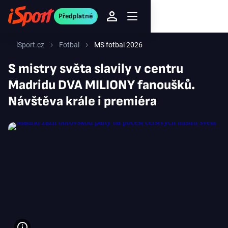
Předplatné
iSport.cz
Fotbal
MS fotbal 2026
S mistry světa slavily v centru
Madridu DVA MILIONY fanoušků.
Návštěva krále i premiéra