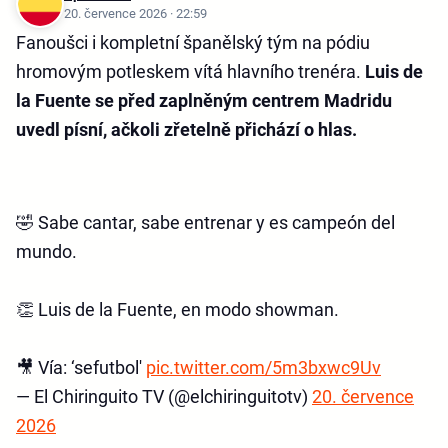
20. července 2026 · 22:59
Fanoušci i kompletní španělský tým na pódiu
hromovým potleskem vítá hlavního trenéra.
Luis de
la Fuente se před zaplněným centrem Madridu
uvedl písní, ačkoli zřetelně přichází o hlas.
🤣 Sabe cantar, sabe entrenar y es campeón del
mundo.
👏 Luis de la Fuente, en modo showman.
🎥 Vía: ‘sefutbol'
pic.twitter.com/5m3bxwc9Uv
— El Chiringuito TV (@elchiringuitotv)
20. července
2026