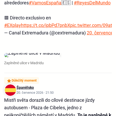
alrededores
#VamosEspaña
🇪🇸 |
#ReyesDelMundo
🟥 Directo exclusivo en
#EXplay
https://t.co/ipbPd7pnbX
pic.twitter.com/09at
— Canal Extremadura (@cextremadura)
20. července 
Zaplněné ulice v Madridu
Důležitý moment
Španělsko
20. července 2026 · 21:50
Mistři světa dorazili do cílové destinace jízdy
autobusem - Plaza de Cibeles, jedno z
nejikoničtějších náměstí v Madridu.
To je naplněné k