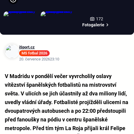
172
Fotogalerie
iSport.cz
MS fotbal 2026
20. července 2026
23:10
V Madridu v pondělí večer vyvrcholily oslavy
vítězství španělských fotbalistů na mistrovství
světa. V ulicích se jich účastnily až dva miliony lidí,
uvedly vládní úřady. Fotbalisté projížděli ulicemi na
dvoupatrových autobusech a po 22:00 předstoupili
před fanoušky na pódiu v centru španělské
metropole. Před tím tým La Roja přijali král Felipe