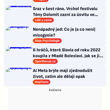
Sraz v šest ráno. Vrchol festivalu
Tóny Dolomit zazní za úsvitu ve
3000 metrech
Lidé a země
Nenápadný jed: Co je (a co není)
misogynie?
Moje Psychologie
6 hráčů, které Slavia od roku 2022
koupila z Mladé Boleslavi. Jak se jim
po přestupu do Edenu vedlo?
SportRevue.cz
AI Meta brýle mají zjednodušit
život, zatím ale dělají opak
HeyFomo