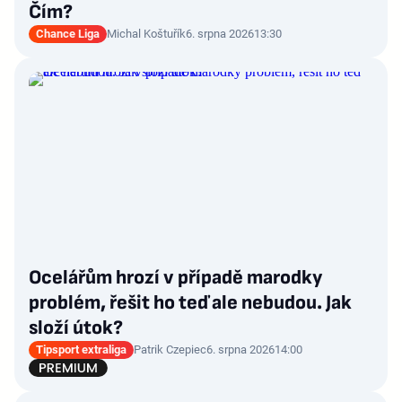
Čím?
Chance Liga
Michal Koštuřík
6. srpna 2026
13:30
Ocelářům hrozí v případě marodky
problém, řešit ho teď ale nebudou. Jak
složí útok?
Tipsport extraliga
Patrik Czepiec
6. srpna 2026
14:00