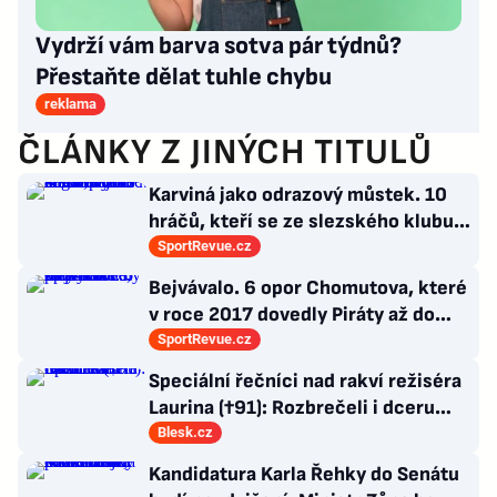
Vydrží vám barva sotva pár týdnů?
Přestaňte dělat tuhle chybu
reklama
ČLÁNKY Z JINÝCH TITULŮ
Karviná jako odrazový můstek. 10
hráčů, kteří se ze slezského klubu
probili k lukrativnímu angažmá
SportRevue.cz
Bejvávalo. 6 opor Chomutova, které
v roce 2017 dovedly Piráty až do
semifinále play-off
SportRevue.cz
Speciální řečníci nad rakví režiséra
Laurina (†91): Rozbrečeli i dceru
Sabinu
Blesk.cz
Kandidatura Karla Řehky do Senátu