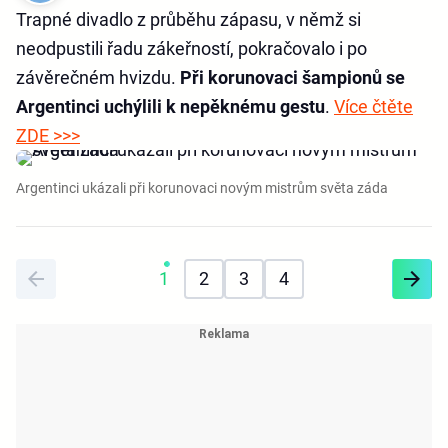
Trapné divadlo z průběhu zápasu, v němž si
neodpustili řadu zákeřností, pokračovalo i po
závěrečném hvizdu.
Při korunovaci šampionů se
Argentinci uchýlili k nepěknému gestu
.
Více čtěte
ZDE >>>
Argentinci ukázali při korunovaci novým mistrům světa záda
1
2
3
4