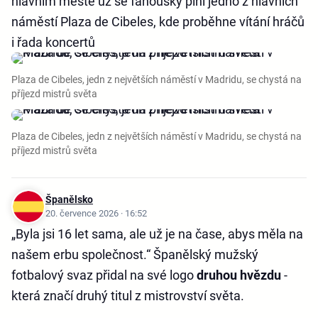
hlavním městě už se fanoušky plní jedno z hlavních
náměstí Plaza de Cibeles, kde proběhne vítání hráčů
i řada koncertů
Plaza de Cibeles, jedn z největších náměstí v Madridu, se chystá na
příjezd mistrů světa
Plaza de Cibeles, jedn z největších náměstí v Madridu, se chystá na
příjezd mistrů světa
Španělsko
20. července 2026 · 16:52
„Byla jsi 16 let sama, ale už je na čase, abys měla na
našem erbu společnost.“ Španělský mužský
fotbalový svaz přidal na své logo
druhou hvězdu
-
která značí druhý titul z mistrovství světa.