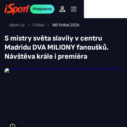
Předplatné
iSport.cz
Fotbal
MS fotbal 2026
S mistry světa slavily v centru
Madridu DVA MILIONY fanoušků.
Návštěva krále i premiéra