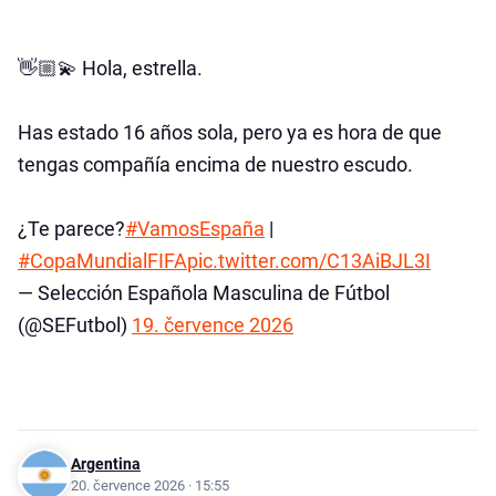
👋🏼💫 Hola, estrella.
Has estado 16 años sola, pero ya es hora de que
tengas compañía encima de nuestro escudo.
¿Te parece?
#VamosEspaña
|
#CopaMundialFIFA
pic.twitter.com/C13AiBJL3I
— Selección Española Masculina de Fútbol
(@SEFutbol)
19. července 2026
Argentina
20. července 2026 · 15:55