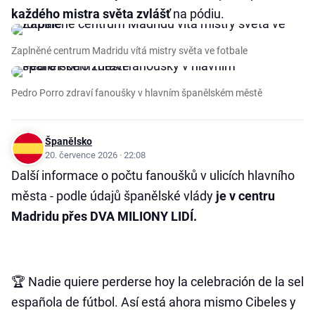
každého mistra světa zvlášť
na pódiu.
Zaplněné centrum Madridu vítá mistry světa ve fotbale
Pedro Porro zdraví fanoušky v hlavním španělském městě
Španělsko
20. července 2026 · 22:08
Další informace o počtu fanoušků v ulicích hlavního
města - podle údajů španělské vlády
je v centru
Madridu přes DVA MILIONY LIDÍ.
🏆 Nadie quiere perderse hoy la celebración de la sele
española de fútbol. Así está ahora mismo Cibeles y