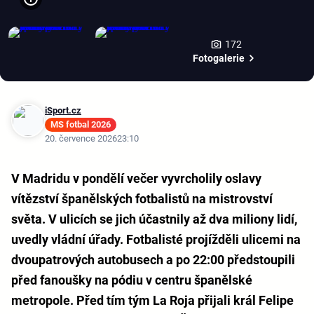
172
Fotogalerie
iSport.cz
MS fotbal 2026
20. července 2026
23:10
V Madridu v pondělí večer vyvrcholily oslavy
vítězství španělských fotbalistů na mistrovství
světa. V ulicích se jich účastnily až dva miliony lidí,
uvedly vládní úřady. Fotbalisté projížděli ulicemi na
dvoupatrových autobusech a po 22:00 předstoupili
před fanoušky na pódiu v centru španělské
metropole. Před tím tým La Roja přijali král Felipe