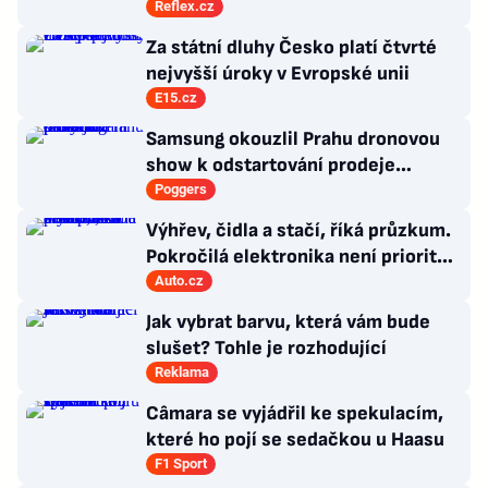
burzu?
Reflex.cz
Za státní dluhy Česko platí čtvrté
nejvyšší úroky v Evropské unii
E15.cz
Samsung okouzlil Prahu dronovou
show k odstartování prodeje
nových produktů
Poggers
Výhřev, čidla a stačí, říká průzkum.
Pokročilá elektronika není prioritou
zákazníků
Auto.cz
Jak vybrat barvu, která vám bude
slušet? Tohle je rozhodující
Reklama
Câmara se vyjádřil ke spekulacím,
které ho pojí se sedačkou u Haasu
F1 Sport