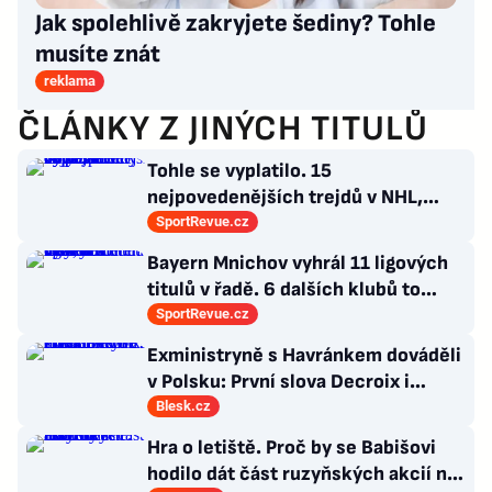
Jak spolehlivě zakryjete šediny? Tohle
musíte znát
reklama
ČLÁNKY Z JINÝCH TITULŮ
Tohle se vyplatilo. 15
nejpovedenějších trejdů v NHL,
které byly upečeny na poslední
SportRevue.cz
chvíli
Bayern Mnichov vyhrál 11 ligových
titulů v řadě. 6 dalších klubů to
zvládlo také, některé i víckrát
SportRevue.cz
Exministryně s Havránkem dováděli
v Polsku: První slova Decroix i
Havránkové!
Blesk.cz
Hra o letiště. Proč by se Babišovi
hodilo dát část ruzyňských akcií na