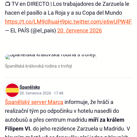
📺 TV en DIRECTO | Los trabajadores de Zarzuela le
hacen el pasillo a La Roja y a su Copa del Mundo
https://t.co/LM9clhuaH9
pic.twitter.com/e6wUPW4F3
— EL PAÍS (@el_pais)
20. července 2026
Španělská královská rodina s trofejí
Španělsko
20. července 2026 · 17:48
Španělský server Marca
informuje, že hráči a
realizační tým po odpočinku v hotelu nasedli do
autobusů a přes centrum madridu
míří za králem
Filipem VI.
do jeho rezidence Zarzuela u Madridu. V