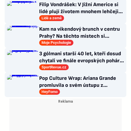
Filip Vondrášek: V Jižní Americe si
lidé plují životem mnohem lehčeji,
věci tolik neřeší
Lidé a země
Kam na víkendový brunch v centru
Prahy? Na těchto místech si
dlouhou snídani užívají i místní
Moje Psychologie
3 gólmani starší 40 let, kteří dosud
chytali ve finále evropských pohárů.
Všichni odešli ze hřiště jako
SportRevue.cz
poražení
Pop Culture Wrap: Ariana Grande
promluvila o svém ústupu z
veřejného života a Sophia z
HeyFomo
KATSEYE si dává pauzu od skupiny