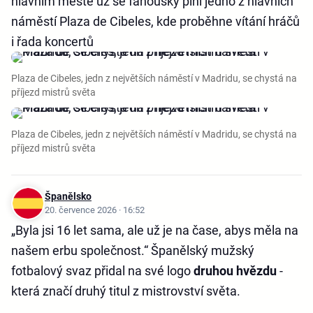
hlavním městě už se fanoušky plní jedno z hlavních
náměstí Plaza de Cibeles, kde proběhne vítání hráčů
i řada koncertů
Plaza de Cibeles, jedn z největších náměstí v Madridu, se chystá na
příjezd mistrů světa
Plaza de Cibeles, jedn z největších náměstí v Madridu, se chystá na
příjezd mistrů světa
Španělsko
20. července 2026 · 16:52
„Byla jsi 16 let sama, ale už je na čase, abys měla na
našem erbu společnost.“ Španělský mužský
fotbalový svaz přidal na své logo
druhou hvězdu
-
která značí druhý titul z mistrovství světa.