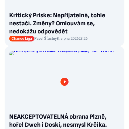
Kritický Priske: Nepřijatelné, tohle
nestačí. Změny? Omlouvám se,
nedokážu odpovědět
Chance Liga
Pavel Šťastný
8. srpna 2026
23:26
NEAKCEPTOVATELNÁ obrana Plzně,
hořel Dweh i Doski, nesmysl Krčíka.