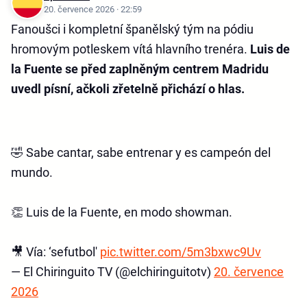
20. července 2026 · 22:59
Fanoušci i kompletní španělský tým na pódiu
hromovým potleskem vítá hlavního trenéra.
Luis de
la Fuente se před zaplněným centrem Madridu
uvedl písní, ačkoli zřetelně přichází o hlas.
🤣 Sabe cantar, sabe entrenar y es campeón del
mundo.
👏 Luis de la Fuente, en modo showman.
🎥 Vía: ‘sefutbol'
pic.twitter.com/5m3bxwc9Uv
— El Chiringuito TV (@elchiringuitotv)
20. července
2026