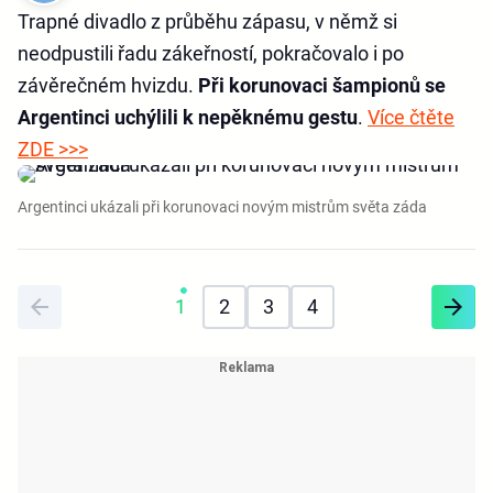
Trapné divadlo z průběhu zápasu, v němž si
neodpustili řadu zákeřností, pokračovalo i po
závěrečném hvizdu.
Při korunovaci šampionů se
Argentinci uchýlili k nepěknému gestu
.
Více čtěte
ZDE >>>
Argentinci ukázali při korunovaci novým mistrům světa záda
1
2
3
4