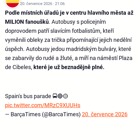
20. července 2026 · 21:06
Podle místních úřadů je v centru hlavního města až
MILION fanoušků
. Autobusy s policejním
doprovodem patří slavícím fotbalistům, kteří
vyměnili obleky za trička připomínající jejich nedělní
úspěch. Autobusy jedou madridským bulváry, které
se zabarvily do rudé a žluté, a míří na náměstí Plaza
de Cibeles,
které je už beznadějně plné.
Spain's bus parade 🚍🔴🟡
pic.twitter.com/MRzC9XUUHs
— BarçaTimes (@BarcaTimes)
20. července 2026