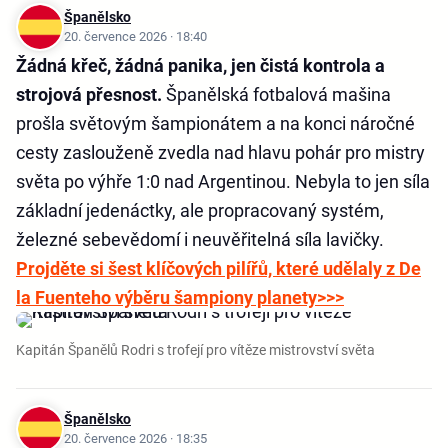
Španělsko
20. července 2026 · 18:40
Žádná křeč, žádná panika, jen čistá kontrola a
strojová přesnost.
Španělská fotbalová mašina
prošla světovým šampionátem a na konci náročné
cesty zaslouženě zvedla nad hlavu pohár pro mistry
světa po výhře 1:0 nad Argentinou. Nebyla to jen síla
základní jedenáctky, ale propracovaný systém,
železné sebevědomí i neuvěřitelná síla lavičky.
Projděte si šest klíčových pilířů, které udělaly z De
la Fuenteho výběru šampiony planety>>>
Kapitán Španělů Rodri s trofejí pro vítěze mistrovství světa
Španělsko
20. července 2026 · 18:35