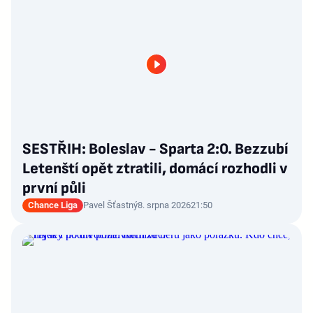
SESTŘIH: Boleslav - Sparta 2:0. Bezzubí
Letenští opět ztratili, domácí rozhodli v
první půli
Chance Liga
Pavel Šťastný
8. srpna 2026
21:50