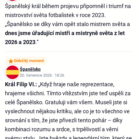
Španělský král během projevu připomněl i triumf na
mistrovství světa fotbalistek v roce 2023.
„Španělsko se díky vám opět stalo mistrem světa a
dnes jsme úřadující mistři a mistryně světa z let
2026 a 2023
.“
Důležitý moment
Španělsko
20. července 2026 · 18:26
Král Filip VI.:
„Když hraje naše reprezentace,
hrajeme všichni. Tímto vítězstvím jste teď uspěli za
celé Španělsko. Gratuluji vám všem. Museli jste si
vyslechnout nějakou kritiku, ale co je to všechno ve
srovnání s tím, že jste přivezli tento pohár – díky
kombinaci rozumu a srdce, s trpělivostí a věrni
svému stylu. Jste hvězdy a legendární tým, který se