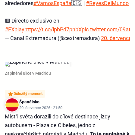
alrededores
#VamosEspaña
🇪🇸 |
#ReyesDelMundo
🟥 Directo exclusivo en
#EXplay
https://t.co/ipbPd7pnbX
pic.twitter.com/09at
— Canal Extremadura (@cextremadura)
20. července 
Zaplněné ulice v Madridu
Důležitý moment
Španělsko
20. července 2026 · 21:50
Mistři světa dorazili do cílové destinace jízdy
autobusem - Plaza de Cibeles, jedno z
nejikoničtějších náměstí v Madridu.
To je naplněné k