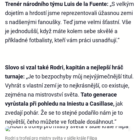
Trenér národního týmu Luis de la Fuente:
„S velkým
dojetím a hrdostí jsme reprezentovali úžasnou zemi
s nadšenými fanoušky. Teď jsme velmi šťastní. Vše
je jednodušší, když máte kolem sebe skvělé a
příkladné fotbalisty, kteří vám práci usnadňují.“
Slovo si vzal také Rodri, kapitán a nejlepší hráč
turnaje:
„Je to bezpochyby můj nejvýjimečnější titul.
Vyhrát s vlastní zemí je to nejkrásnější, co existuje,
zejména na mistrovství světa.
Tato generace
vyrůstala při pohledu na Iniestu a Casillase,
jak
zvedají pohár. Že se to stejné podařilo nám je to
největší, čeho můžete ve fotbale dosáhnout.“
Rodri s trofejí pro mistry světa v sídle krále Filipa