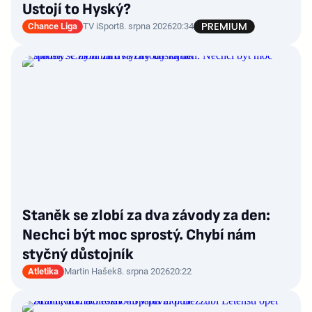
Ustojí to Hyský?
Chance Liga
TV iSport
8. srpna 2026
20:34
Staněk se zlobí za dva závody za den:
Nechci být moc sprostý. Chybí nám
styčný důstojník
Atletika
Martin Hašek
8. srpna 2026
20:22