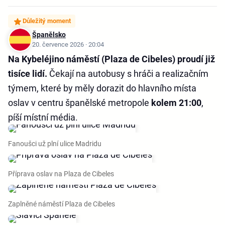
Důležitý moment
Španělsko
20. července 2026 · 20:04
Na Kybeléjino náměstí (Plaza de Cibeles) proudí již
tisíce lidí.
Čekají na autobusy s hráči a realizačním
týmem, které by měly dorazit do hlavního místa
oslav v centru španělské metropole
kolem 21:00
,
píší místní média.
Fanoušci už plní ulice Madridu
Příprava oslav na Plaza de Cibeles
Zaplněné náměstí Plaza de Cibeles