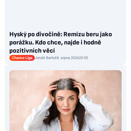
Hyský po divočině: Remízu beru jako
porážku. Kdo chce, najde i hodně
pozitivních věcí
Chance Liga
Jonáš Bartoš
8. srpna 2026
20:55