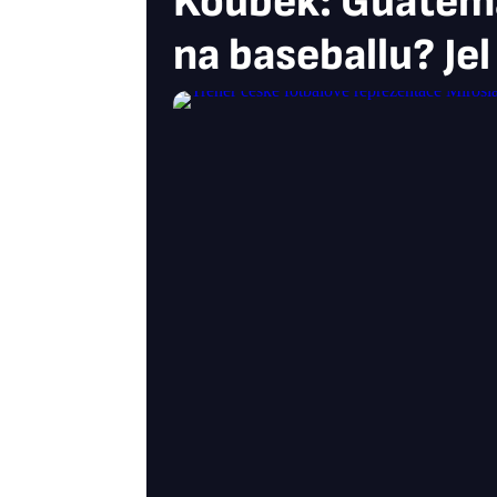
Koubek: Guatema
na baseballu? Je