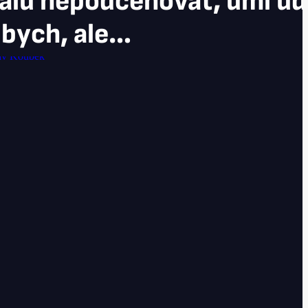
lu nepodceňovat, umí ude
l bych, ale…