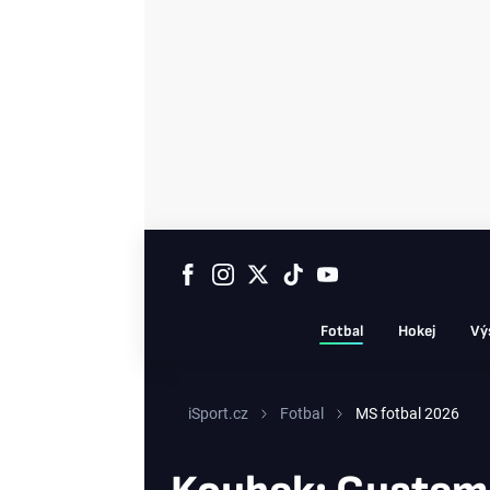
Fotbal
Hokej
Vý
iSport.cz
Fotbal
MS fotbal 2026