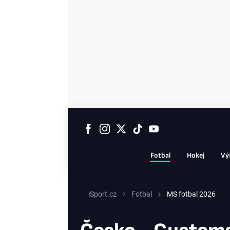
Fotbal
Hokej
Vý
iSport.cz
Fotbal
MS fotbal 2026