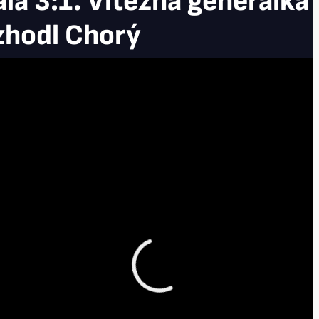
la 3:1. Vítězná generálka
zhodl Chorý