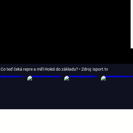
 Co teď čeká repre a míří Holeš do základu?
• Zdroj: isport.tv