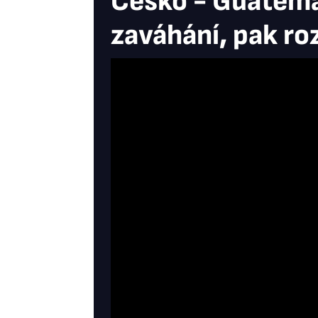
Česko - Guatema
zaváhání, pak ro