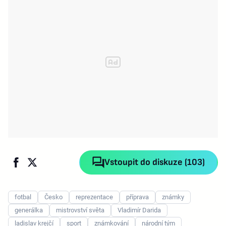
Vstoupit do diskuze (103)
fotbal
Česko
reprezentace
příprava
známky
generálka
mistrovství světa
Vladimír Darida
ladislav krejčí
sport
známkování
národní tým