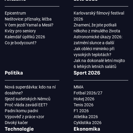
Epicentrum
Karlovarský filmový festival
Neštovice: příznaky, léčba
2026
V čem jezdí Yamal a Mesii?
Znamení, že jste potkali
Kvízy pro seniory
někoho z minulého života
Kalendář úplňků 2026
Astronomické úkazy 2026:
Co je bodycount?
zatmění slunce a další
Jak obléci miminko při
vysokých teplotách?
Jak na dokonalé letní mojito
6 lehkých letních salátů
Politika
Sport 2026
Nová superdávka: kdo na ní
MMA
dosáhne?
Fotbal 2026/27
Sjezd sudetských Němců
Hokej 2026
Proč vláda zavádí EET?
Tenis 2026
Padni komu padni
F1 2026
Výpověď z práce vzor
Atletika 2026
Divoký kačer
Cyklistika 2026
Technologie
Ekonomika