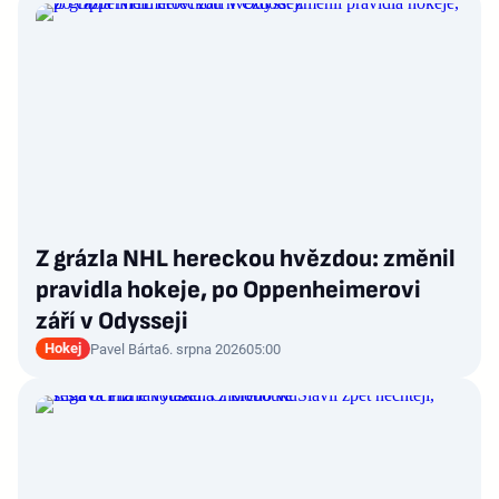
Z grázla NHL hereckou hvězdou: změnil
pravidla hokeje, po Oppenheimerovi
září v Odysseji
Hokej
Pavel Bárta
6. srpna 2026
05:00