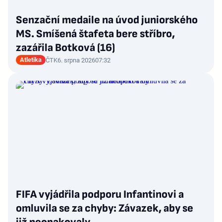
Senzační medaile na úvod juniorského
MS. Smíšená štafeta bere stříbro,
zazářila Botková (16)
Atletika
ČTK
6. srpna 2026
07:32
FIFA vyjádřila podporu Infantinovi a
omluvila se za chyby: Závazek, aby se