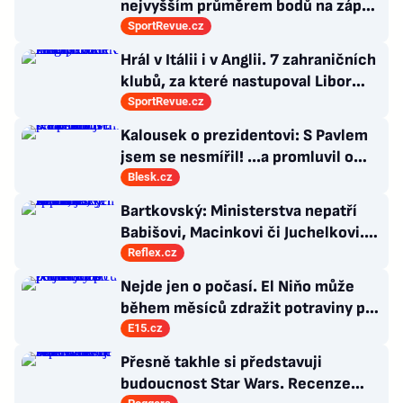
nejvyšším průměrem bodů na zápas
v historii německé DEL
SportRevue.cz
Hrál v Itálii i v Anglii. 7 zahraničních
klubů, za které nastupoval Libor
Kozák
SportRevue.cz
Kalousek o prezidentovi: S Pavlem
jsem se nesmířil! ...a promluvil o
návratu
Blesk.cz
Bartkovský: Ministerstva nepatří
Babišovi, Macinkovi či Juchelkovi.
Přestaňte útočit, jste jen správci
Reflex.cz
Nejde jen o počasí. El Niňo může
během měsíců zdražit potraviny po
celém světě
E15.cz
Přesně takhle si představuji
budoucnost Star Wars. Recenze