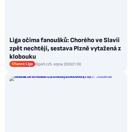
Liga očima fanoušků: Chorého ve Slavii
zpět nechtějí, sestava Plzně vytažená z
klobouku
Chance Liga
iSport.cz
5. srpna 2026
21:00