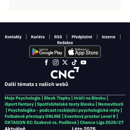
Kontakty
Kariéra
RSS
Předplatné
Inzerce
Redakce
Další témata z našich webů
Moje Psychologie
|
Blesk Tlapky
|
Hráči na Blesku
|
iSport Fantasy
|
Spotřebitelské testy Blesku
|
Nemovitosti
|
Psychologika - podcast rozbíjející psychologické mýty
|
Fotbalové přestupy ONLINE
|
Eventový prostor Level 9
|
OKTAGON 92: Szabová vs. Pudilová
|
Chance Liga 2026/27
Aktuálně
Léto 2026