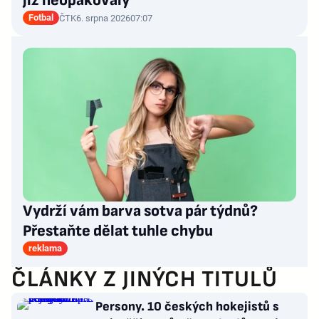
již neopakovaly
Fotbal
ČTK
6. srpna 2026
07:07
Vydrží vám barva sotva pár týdnů?
Přestaňte dělat tuhle chybu
reklama
ČLÁNKY Z JINÝCH TITULŮ
Persony. 10 českých hokejistů s