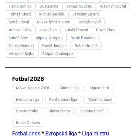
Patrik Schick
Guatemala
Tomáš Souček
Vladimír Coufal
Tomáš Chorý
Michal Sadílek
Jaroslav Zelený
Matěj Kovář
MS ve fotbale 2026
Tomáš Holeš
Adam Hložek
pavel šulc
Lukáš Provod
David Zima
Lukáš Červ
přípravný zápas
David Douděra
Denis Višinský
David Jurásek
Robin Hranáč
Alexandr Sojka
Štěpán Chaloupek
Fotbal 2026
MS ve fotbale 2026
Chance liga
Liga mistrů
Evropská liga
Konferenční liga
iSport Fantasy
Sparta Praha
Slavia Praha
Viktoria Plzeň
Baník Ostrava
Fotbal dnes
*
Evropská liga
*
Liga mistrů