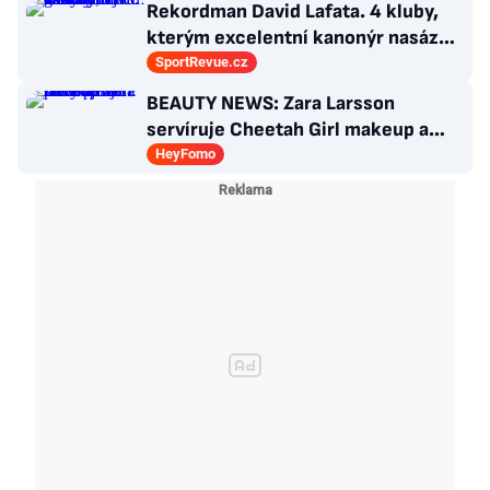
Rekordman David Lafata. 4 kluby,
kterým excelentní kanonýr nasázel
během kariéry nejvíc gólů
SportRevue.cz
BEAUTY NEWS: Zara Larsson
servíruje Cheetah Girl makeup a
Billie Eilish představuje nový
HeyFomo
parfém!