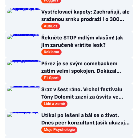
Star Wars: The Ninth Jedi
Poggers
Vystřelovací kapoty: Zachraňují, ale
sraženou srnku prodraží i o 300
tisíc
Auto.cz
Řekněte STOP mdlým vlasům! Jak
jim zaručeně vrátíte lesk?
Reklama
Pérez je se svým comebackem
zatím velmi spokojen. Dokázal
jsem, že stále patřím k nejlepším,
F1 Sport
říká
Sraz v šest ráno. Vrchol festivalu
Tóny Dolomit zazní za úsvitu ve
3000 metrech
Lidé a země
Utíkal po lešení a bál se o život.
Dnes peer konzultant Jašík ukazuje,
že cesta z psychózy existuje
Moje Psychologie