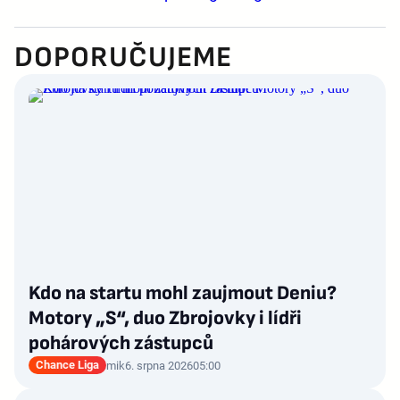
DOPORUČUJEME
Kdo na startu mohl zaujmout Deniu?
Motory „S“, duo Zbrojovky i lídři
pohárových zástupců
Chance Liga
mik
6. srpna 2026
05:00