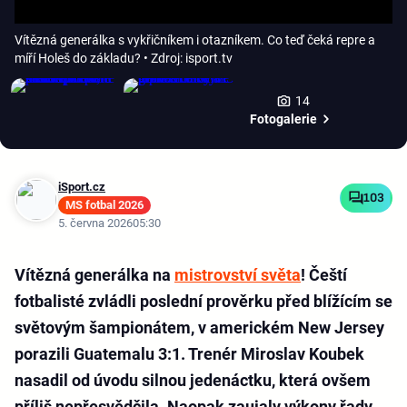
Vítězná generálka s vykřičníkem i otazníkem. Co teď čeká repre a
míří Holeš do základu?
• Zdroj: isport.tv
14
Fotogalerie
iSport.cz
103
MS fotbal 2026
5. června 2026
05:30
Vítězná generálka na
mistrovství světa
! Čeští
fotbalisté zvládli poslední prověrku před blížícím se
světovým šampionátem, v americkém New Jersey
porazili Guatemalu 3:1. Trenér Miroslav Koubek
nasadil od úvodu silnou jedenáctku, která ovšem
příliš nepřesvědčila. Naopak zaujaly výkony řady