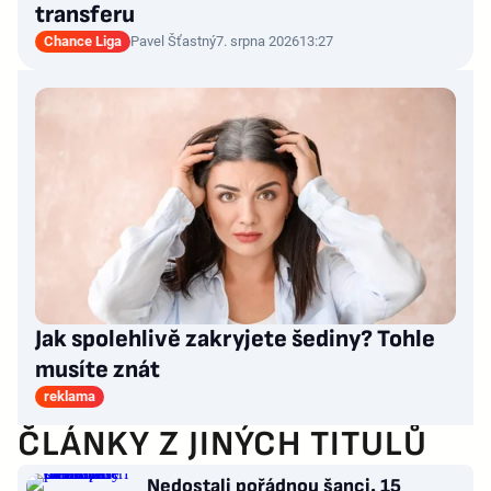
transferu
Chance Liga
Pavel Šťastný
7. srpna 2026
13:27
Jak spolehlivě zakryjete šediny? Tohle
musíte znát
reklama
ČLÁNKY Z JINÝCH TITULŮ
Nedostali pořádnou šanci. 15