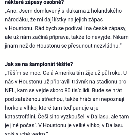
některé zápasy osobně?
„Ano. Jsem domluvený s klukama z holandského
nároďáku, že mi dají lístky na jejich zápas
v Houstonu. Rád bych se podíval i na české zápasy,
ale už nám začíná příprava, takže to nevyjde. Nikam
jinam než do Houstonu se přesunout nezvládnu.“
Jak se na šampionát těšíte?
„Těším se moc. Celá Amerika tím žije už půl roku. U
nás v Houstonu už připravili trávník na stadionu pro
NFL, kam se vejde skoro 80 tisíc lidí. Bude se hrát
pod zataženou střechou, takže hráči ani nepoznají
horko a vlhko, které tam teď panuje a je
katastrofální. Češi si to vyzkoušeli v Dallasu, ale tam
je jiné počasí. V Houstonu je velké vlhko, v Dallasu
spíš suché vedro.“