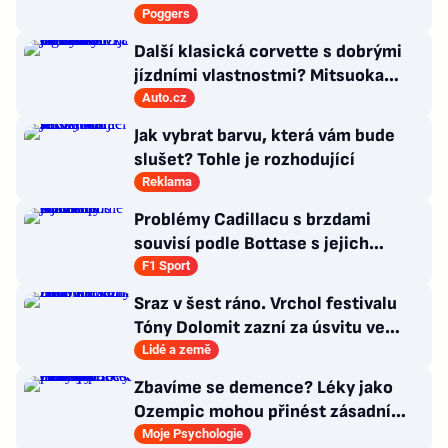
Poggers
Další klasická corvette s dobrými
jízdními vlastnostmi? Mitsuoka
znovu využije legendární MX-5
Auto.cz
Jak vybrat barvu, která vám bude
slušet? Tohle je rozhodující
Reklama
Problémy Cadillacu s brzdami
souvisí podle Bottase s jejich
chlazením
F1 Sport
Sraz v šest ráno. Vrchol festivalu
Tóny Dolomit zazní za úsvitu ve
3000 metrech
Lidé a země
Zbavíme se demence? Léky jako
Ozempic mohou přinést zásadní
průlom v léčbě Alzheimerovy
Moje Psychologie