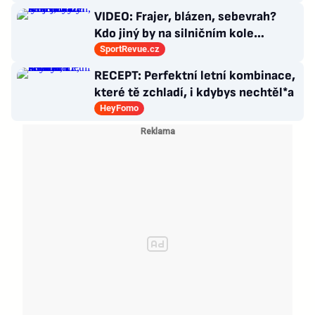
choroby
VIDEO: Frajer, blázen, sebevrah?
Kdo jiný by na silničním kole
dokázal tyhle triky?
SportRevue.cz
RECEPT: Perfektní letní kombinace,
které tě zchladí, i kdybys nechtěl*a
HeyFomo