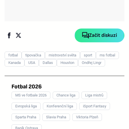
Začít diskuzi
fotbal
tipovačka
mistrovství světa
sport
ms fotbal
Kanada
USA
Dallas
Houston
Ondřej Lingr
Fotbal 2026
MS ve fotbale 2026
Chance liga
Liga mistrů
Evropská liga
Konferenční liga
iSport Fantasy
Sparta Praha
Slavia Praha
Viktoria Plzeň
Baník Ostrava