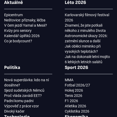
Aktuálně
Léto 2026
Epicentrum
Karlovarský filmový festival
Neštovice: příznaky, léčba
2026
V čem jezdí Yamal a Mesii?
Znamení, že jste potkali
Kvízy pro seniory
někoho z minulého života
Kalendář úplňků 2026
Astronomické úkazy 2026:
Co je bodycount?
zatmění slunce a další
Jak obléci miminko při
vysokých teplotách?
Jak na dokonalé letní mojito
6 lehkých letních salátů
Politika
Sport 2026
Nová superdávka: kdo na ní
MMA
dosáhne?
Fotbal 2026/27
Sjezd sudetských Němců
Hokej 2026
Proč vláda zavádí EET?
Tenis 2026
Padni komu padni
F1 2026
Výpověď z práce vzor
Atletika 2026
Divoký kačer
Cyklistika 2026
Technologie
Ekonomika