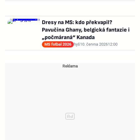
Dresy na MS: kdo překvapil?
Pavučina Ghany, belgická fantazie i
„počmáraná“ Kanada
MS fotbal 2026
hyš
10. června 2026
12:00