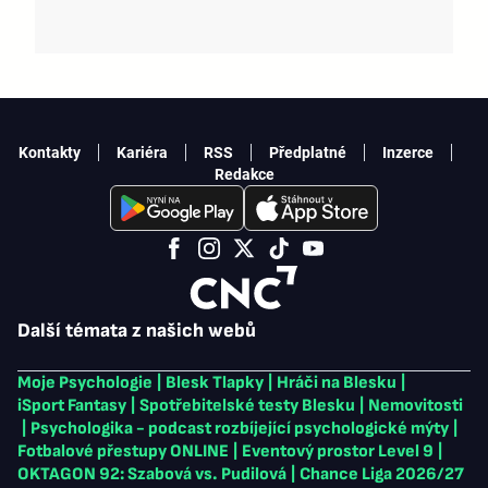
Kontakty
Kariéra
RSS
Předplatné
Inzerce
Redakce
Další témata z našich webů
Moje Psychologie
|
Blesk Tlapky
|
Hráči na Blesku
|
iSport Fantasy
|
Spotřebitelské testy Blesku
|
Nemovitosti
|
Psychologika - podcast rozbíjející psychologické mýty
|
Fotbalové přestupy ONLINE
|
Eventový prostor Level 9
|
OKTAGON 92: Szabová vs. Pudilová
|
Chance Liga 2026/27