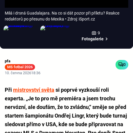
Milá i drsná Guadalajara. Na co si dát pozor při příletu? Reakce
redaktorů po přesunu do Mexika
• Zdroj: iSport.cz
9
Fotogalerie
pfa
0
MS fotbal 2026
10. června 2026
18:36
Při
mistrovství světa
si poprvé vyzkouší roli
experta. „Je to pro mě premiéra a jsem trochu
nervózní, ale doufám, že to zvládnu,“ směje se před
startem šampionátu Ondřej Lingr, který bude turnaj
sledovat přímo v USA, kde se bude připravovat na
sezonu MLS s Dynamem Houston. Pro deník Sport