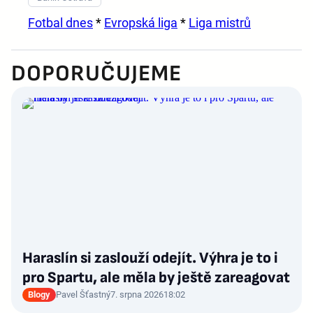
Fotbal dnes
*
Evropská liga
*
Liga mistrů
DOPORUČUJEME
Haraslín si zaslouží odejít. Výhra je to i
pro Spartu, ale měla by ještě zareagovat
Blogy
Pavel Šťastný
7. srpna 2026
18:02