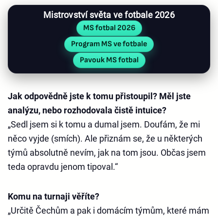
Mistrovství světa ve fotbale 2026
MS fotbal 2026
Program MS ve fotbale
Pavouk MS fotbal
Jak odpovědně jste k tomu přistoupil? Měl jste
analýzu, nebo rozhodovala čistě intuice?
„Sedl jsem si k tomu a dumal jsem. Doufám, že mi
něco vyjde (smích). Ale přiznám se, že u některých
týmů absolutně nevím, jak na tom jsou. Občas jsem
teda opravdu jenom tipoval.“
Komu na turnaji věříte?
„Určitě Čechům a pak i domácím týmům, které mám