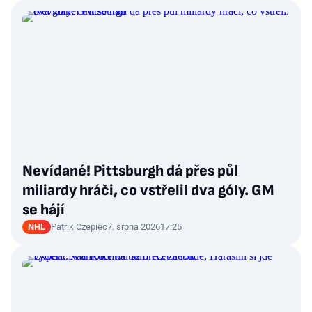
Nevídané! Pittsburgh dá přes půl
miliardy hráči, co vstřelil dva góly. GM
se hájí
NHL
Patrik Czepiec
7. srpna 2026
17:25