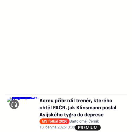
Koreu přibrzdil trenér, kterého
chtěl FAČR. Jak Klinsmann poslal
Asijského tygra do deprese
MS fotbal 2026
Bartoloměj Černík
10. června 2026
13:30