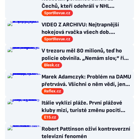
Čechů, kteří odehráli v NHL
maximálně dva zápasy
SportRevue.cz
VIDEO Z ARCHIVU: Nejtrapnější
hokejová rvačka všech dob.
Nepadla v ní ani rána
SportRevue.cz
V trezoru měl 80 milionů, teď ho
policie obvinila. „Nemám slov,“ říká
exšéf Správy železnic
Blesk.cz
Marek Adamczyk: Problém na DAMU
přetrvává. Všichni o něm vědí, jen
moc nevědí, co s ním
Reflex.cz
Itálie vyklízí pláže. První plážové
kluby mizí, turisté změnu pocítí
brzy
E15.cz
Robert Pattinson oživí kontroverzní
televizní fenomén