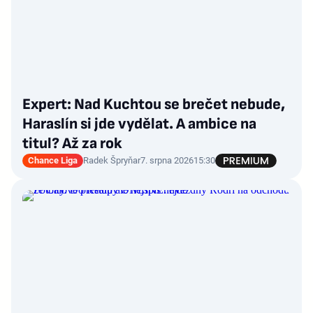
Expert: Nad Kuchtou se brečet nebude,
Haraslín si jde vydělat. A ambice na
titul? Až za rok
Chance Liga
Radek Špryňar
7. srpna 2026
15:30