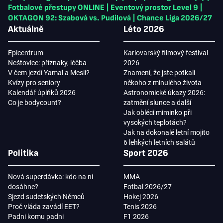
Fotbalové přestupy ONLINE
|
Eventový prostor Level 9
|
OKTAGON 92: Szabová vs. Pudilová
|
Chance Liga 2026/27
Aktuálně
Léto 2026
Epicentrum
Karlovarský filmový festival
Neštovice: příznaky, léčba
2026
V čem jezdí Yamal a Mesii?
Znamení, že jste potkali
Kvízy pro seniory
někoho z minulého života
Kalendář úplňků 2026
Astronomické úkazy 2026:
Co je bodycount?
zatmění slunce a další
Jak obléci miminko při
vysokých teplotách?
Jak na dokonalé letní mojito
6 lehkých letních salátů
Politika
Sport 2026
Nová superdávka: kdo na ní
MMA
dosáhne?
Fotbal 2026/27
Sjezd sudetských Němců
Hokej 2026
Proč vláda zavádí EET?
Tenis 2026
Padni komu padni
F1 2026