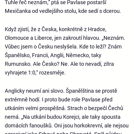
Tuhle řeč neznám,“ ptá se Pavlase postarší
Mexičanka od vedlejšího stolu, kde sedí s dcerou.
Když zjistí, že z Česka, konkrétně z Hradce,
Olomouce a Liberce, jen zakroutí hlavou. „Neznám.
Vůbec jsem o Česku neslyšela. Kde to leží? Znám
Španělsko, Francii, Anglii, Německo, taky
Rumunsko. Ale Česko? Ne. Ale to nevadí, zítra
vyhrajete 1:0,“ rozesměje.
Anglicky neumí ani slovo. Španělština se prostě
extrémně hodí. I proto bude role Pavlase před
utkáním velmi prospěšná. Strach o bezpečí Čechů
nemá. „Na utkání budou Korejci, ale taky spousta
domácích fanoušků. Oni jsou horkokrevní, ale nejsou