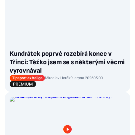
Kundrátek poprvé rozebírá konec v
Třinci: Těžko jsem se s některými věcmi
vyrovnával
Tipsport extraliga
Miroslav Horák
9. srpna 2026
05:00