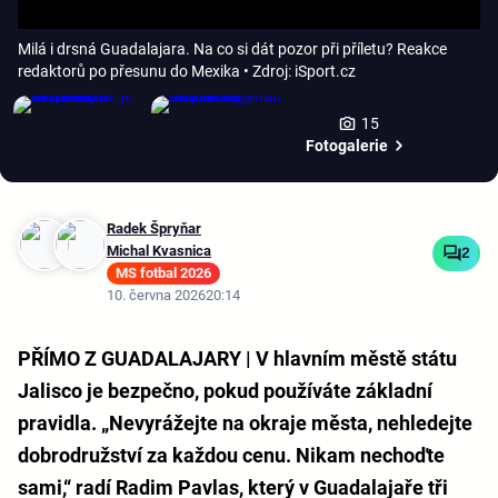
Milá i drsná Guadalajara. Na co si dát pozor při příletu? Reakce
redaktorů po přesunu do Mexika
• Zdroj: iSport.cz
15
Fotogalerie
Radek Špryňar
Michal Kvasnica
2
MS fotbal 2026
10. června 2026
20:14
PŘÍMO Z GUADALAJARY | V hlavním městě státu
Jalisco je bezpečno, pokud používáte základní
pravidla. „Nevyrážejte na okraje města, nehledejte
dobrodružství za každou cenu. Nikam nechoďte
sami,“ radí Radim Pavlas, který v Guadalajaře tři