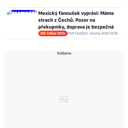
Mexický fanoušek vypráví: Máme
strach z Čechů. Pozor na
překupníky, doprava je bezpečná
MS fotbal 2026
Petr Fantyš
2. června 2026
18:00