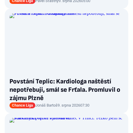
Chance Liga
Pavel Šťastný
9. srpna 2026
05:00
Povstání Teplic: Kardiologa naštěstí
nepotřebuji, smál se Frťala. Promluvil o
zájmu Plzně
Chance Liga
Jonáš Bartoš
9. srpna 2026
07:30