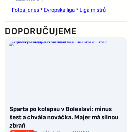
Fotbal dnes
*
Evropská liga
*
Liga mistrů
DOPORUČUJEME
Sparta po kolapsu v Boleslavi: minus
šest a chvála nováčka. Majer má silnou
zbraň