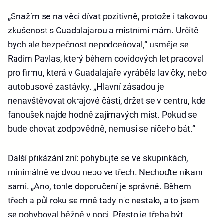
„Snažím se na věci dívat pozitivně, protože i takovou
zkušenost s Guadalajarou a místními mám. Určitě
bych ale bezpečnost nepodceňoval,“ usměje se
Radim Pavlas, který během covidových let pracoval
pro firmu, která v Guadalajaře vyráběla lavičky, nebo
autobusové zastávky. „Hlavní zásadou je
nenavštěvovat okrajové části, držet se v centru, kde
fanoušek najde hodně zajímavých míst. Pokud se
bude chovat zodpovědně, nemusí se ničeho bát.“
Další přikázání zní: pohybujte se ve skupinkách,
minimálně ve dvou nebo ve třech. Nechoďte nikam
sami. „Ano, tohle doporučení je správné. Během
třech a půl roku se mně tady nic nestalo, a to jsem
se pohyboval běžně v noci. Přesto je třeba být