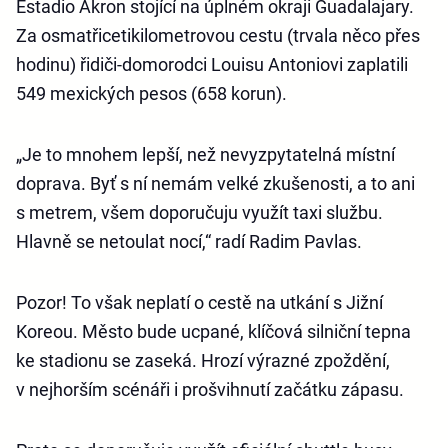
Estadio Akron stojící na úplném okraji Guadalajary.
Za osmatřicetikilometrovou cestu (trvala něco přes
hodinu) řidiči-domorodci Louisu Antoniovi zaplatili
549 mexických pesos (658 korun).
„Je to mnohem lepší, než nevyzpytatelná místní
doprava. Byť s ní nemám velké zkušenosti, a to ani
s metrem, všem doporučuju využít taxi službu.
Hlavně se netoulat nocí,“ radí Radim Pavlas.
Pozor! To však neplatí o cestě na utkání s Jižní
Koreou. Město bude ucpané, klíčová silniční tepna
ke stadionu se zaseká. Hrozí výrazné zpoždění,
v nejhorším scénáři i prošvihnutí začátku zápasu.