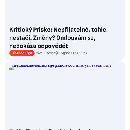
Kritický Priske: Nepřijatelné, tohle
nestačí. Změny? Omlouvám se,
nedokážu odpovědět
Chance Liga
Pavel Šťastný
8. srpna 2026
23:26