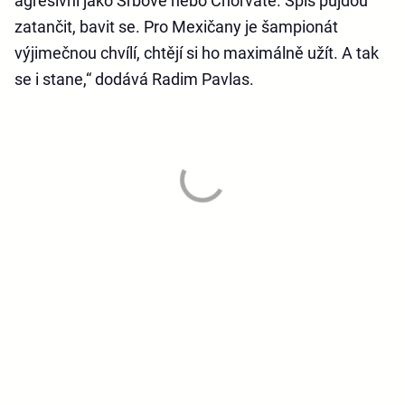
agresivní jako Srbové nebo Chorvaté. Spíš půjdou
zatančit, bavit se. Pro Mexičany je šampionát
výjimečnou chvílí, chtějí si ho maximálně užít. A tak
se i stane,“ dodává Radim Pavlas.