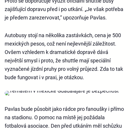
Proto se doporučuje využít oficiální shuttle busy
zajišťující dopravu před i po utkání. „Je však potřeba
je předem zarezervovat,“ upozorňuje Pavlas.
Autobusy stojí na několika zastávkách, cena je 500
mexických pesos, což není nejlevnější záležitost.
Ovšem vzhledem k dramatické dopravě dává
největší smysl i proto, že shuttle mají speciální
vyznačené jízdní pruhy pro volný průjezd. Zda to tak
bude fungovat i v praxi, je otázkou.
Pavlas bude působit jako rádce pro fanoušky i přímo
na stadionu. O pomoc na místě jej požádala
fotbalová asociace. Den před utkáním měl schůzku