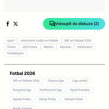
Vstoupit do diskuze (2)
sport
mistrovství světa ve fotbale
MS ve fotbale 2026
Česko
Jižní Korea
Mexiko
doprava
restaurace
Guadalajara
Fotbal 2026
MS ve fotbale 2026
Chance liga
Liga mistrů
Evropská liga
Konferenční liga
iSport Fantasy
Sparta Praha
Slavia Praha
Viktoria Plzeň
Baník Ostrava