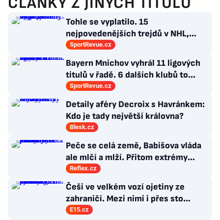
ČLÁNKY Z JINÝCH TITULŮ
Tohle se vyplatilo. 15
nejpovedenějších trejdů v NHL,
které byly upečeny na poslední
SportRevue.cz
chvíli
Bayern Mnichov vyhrál 11 ligových
titulů v řadě. 6 dalších klubů to
zvládlo také, některé i víckrát
SportRevue.cz
Detaily aféry Decroix s Havránkem:
Kdo je tady největší královna?
Blesk.cz
Peče se celá země, Babišova vláda
ale mlčí a mlží. Přitom extrémy
počasí jsou trvalými problémy
Reflex.cz
Česka
Češi ve velkém vozí ojetiny ze
zahraničí. Mezi nimi i přes sto
Ferrari a desítky Lamborghini
E15.cz