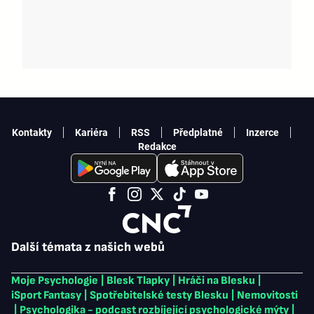
Kontakty
Kariéra
RSS
Předplatné
Inzerce
Redakce
Další témata z našich webů
Moje Psychologie
|
Blesk Tlapky
|
Hráči na Blesku
|
iSport Fantasy
|
Spotřebitelské testy Blesku
|
Nemovitosti
|
Psychologika - podcast rozbíjející psychologické mýty
|