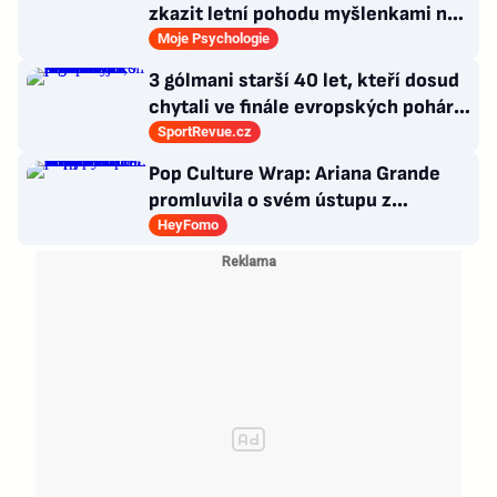
zkazit letní pohodu myšlenkami na
zářijový zápřah?
Moje Psychologie
3 gólmani starší 40 let, kteří dosud
chytali ve finále evropských pohárů.
Všichni odešli ze hřiště jako
SportRevue.cz
poražení
Pop Culture Wrap: Ariana Grande
promluvila o svém ústupu z
veřejného života a Sophia z
HeyFomo
KATSEYE si dává pauzu od skupiny