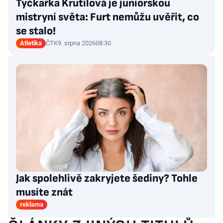
Tyčkařka Krutilová je juniorskou
mistryní světa: Furt nemůžu uvěřit, co
se stalo!
Atletika
ČTK
9. srpna 2026
08:30
Jak spolehlivě zakryjete šediny? Tohle
musíte znát
reklama