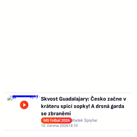
Skvost Guadalajary: Česko začne v
kráteru spící sopky! A drsná garda
se zbraněmi
MS fotbal 2026
Radek Špryňar
10. června 2026
14:10