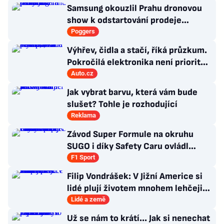
Samsung okouzlil Prahu dronovou
show k odstartování prodeje
nových produktů
Poggers
Výhřev, čidla a stačí, říká průzkum.
Pokročilá elektronika není prioritou
zákazníků
Auto.cz
Jak vybrat barvu, která vám bude
slušet? Tohle je rozhodující
Reklama
Závod Super Formule na okruhu
SUGO i díky Safety Caru ovládl
Fukuzumi. Staněk po chybě nedojel
F1 Sport
Filip Vondrášek: V Jižní Americe si
lidé plují životem mnohem lehčeji,
věci tolik neřeší
Lidé a země
Už se nám to krátí... Jak si nenechat