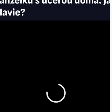
anželku s dcerou doma. Ja
lavie?