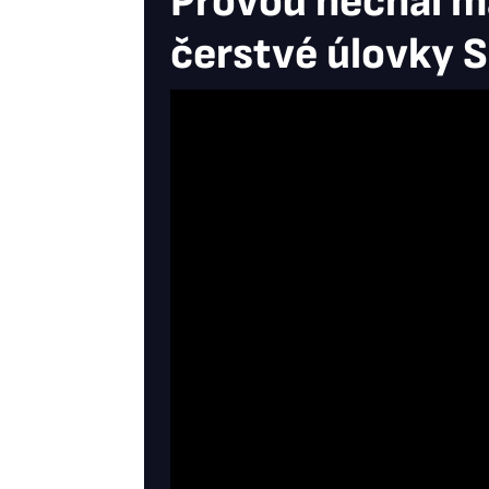
Provod nechal m
čerstvé úlovky S