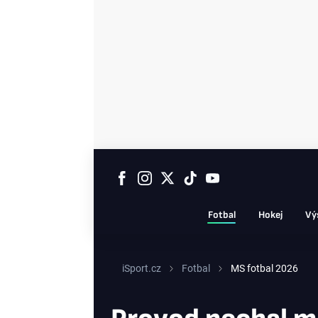
Fotbal
Hokej
Vý
iSport.cz
Fotbal
MS fotbal 2026