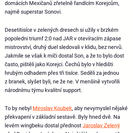
domácích Mexičanů zřetelně fandícím Korejcům,
najmě superstar Sonovi.
Desetitisíce v zelených dresech si užily v brzkém
popoledni triumf 2:0 nad JAR v otevíracím zápase
mistrovství, druhý duel sledovali v klidu, bez nervů.
Jakmile se však k míči dostal Son, a že to bylo dost
často, pištěli jako Korejci. Čechů bylo v hledišti
hrubým odhadem přes tři tisíce. Seděli za jednou
z branek, slyšet byli, ne že ne. V menšině vytvořili
národnímu týmu kvalitní support.
To by nebyl
Miroslav Koubek
, aby nevymyslel nějaké
překvapení v základní sestavě. Byly hned dvě. Na
levém wingbeku dostal přednost
Jaroslav Zelený