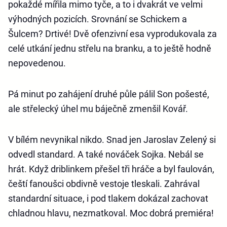
pokaždé mířila mimo tyče, a to i dvakrát ve velmi
výhodných pozicích. Srovnání se Schickem a
Šulcem? Drtivé! Dvě ofenzivní esa vyprodukovala za
celé utkání jednu střelu na branku, a to ještě hodně
nepovedenou.
Pá minut po zahájení druhé půle pálil Son pošesté,
ale střelecký úhel mu báječně zmenšil Kovář.
V bílém nevynikal nikdo. Snad jen Jaroslav Zelený si
odvedl standard. A také nováček Sojka. Nebál se
hrát. Když driblinkem přešel tři hráče a byl faulován,
čeští fanoušci obdivně vestoje tleskali. Zahrával
standardní situace, i pod tlakem dokázal zachovat
chladnou hlavu, nezmatkoval. Moc dobrá premiéra!