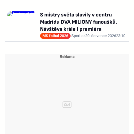
S mistry světa slavily v centru
Madridu DVA MILIONY fanoušků.
Návštěva krále i premiéra
MS fotbal 2026
iSport.cz
20. července 2026
23:10