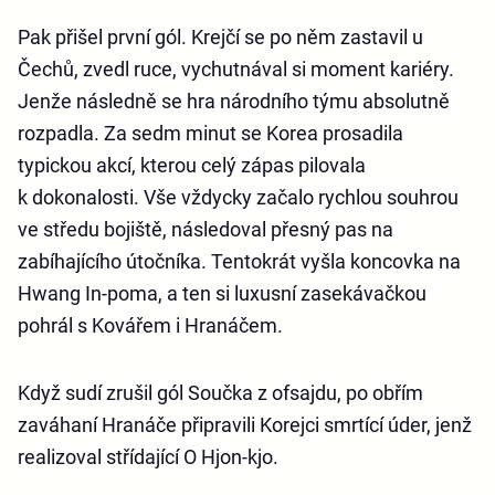
Pak přišel první gól. Krejčí se po něm zastavil u
Čechů, zvedl ruce, vychutnával si moment kariéry.
Jenže následně se hra národního týmu absolutně
rozpadla. Za sedm minut se Korea prosadila
typickou akcí, kterou celý zápas pilovala
k dokonalosti. Vše vždycky začalo rychlou souhrou
ve středu bojiště, následoval přesný pas na
zabíhajícího útočníka. Tentokrát vyšla koncovka na
Hwang In-poma, a ten si luxusní zasekávačkou
pohrál s Kovářem i Hranáčem.
Když sudí zrušil gól Součka z ofsajdu, po obřím
zaváhaní Hranáče připravili Korejci smrtící úder, jenž
realizoval střídající O Hjon-kjo.