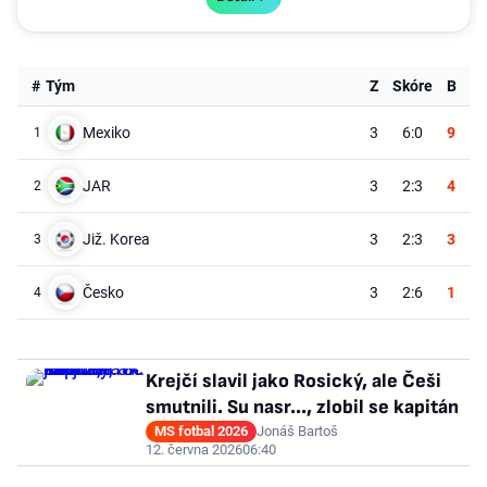
#
Tým
Z
Skóre
B
Mexiko
3
6:0
9
1
JAR
3
2:3
4
2
Již. Korea
3
2:3
3
3
Česko
3
2:6
1
4
Krejčí slavil jako Rosický, ale Češi
smutnili. Su nasr..., zlobil se kapitán
MS fotbal 2026
Jonáš Bartoš
12. června 2026
06:40