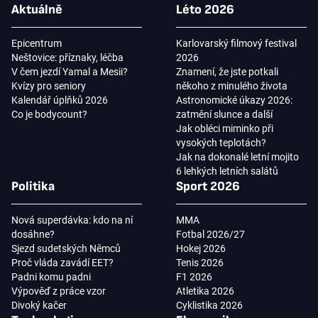
Aktuálně
Léto 2026
Epicentrum
Karlovarský filmový festival
Neštovice: příznaky, léčba
2026
V čem jezdí Yamal a Mesii?
Znamení, že jste potkali
Kvízy pro seniory
někoho z minulého života
Kalendář úplňků 2026
Astronomické úkazy 2026:
Co je bodycount?
zatmění slunce a další
Jak obléci miminko při
vysokých teplotách?
Jak na dokonalé letní mojito
6 lehkých letních salátů
Politika
Sport 2026
Nová superdávka: kdo na ní
MMA
dosáhne?
Fotbal 2026/27
Sjezd sudetských Němců
Hokej 2026
Proč vláda zavádí EET?
Tenis 2026
Padni komu padni
F1 2026
Výpověď z práce vzor
Atletika 2026
Divoký kačer
Cyklistika 2026