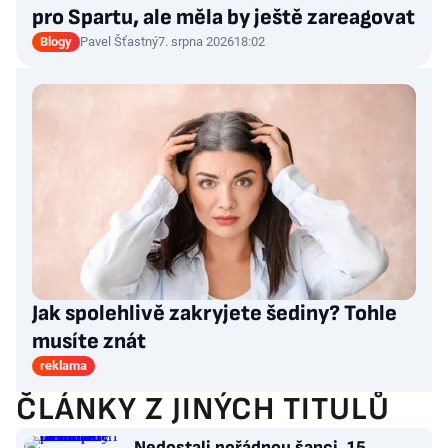
pro Spartu, ale měla by ještě zareagovat
Blogy
Pavel Šťastný
7. srpna 2026
18:02
Jak spolehlivě zakryjete šediny? Tohle
musíte znát
reklama
ČLÁNKY Z JINÝCH TITULŮ
Nedostali pořádnou šanci. 15