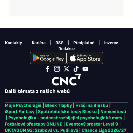
Kontakty
Kariéra
RSS
Předplatné
Inzerce
Redakce
Další témata z našich webů
Moje Psychologie
|
Blesk Tlapky
|
Hráči na Blesku
|
iSport Fantasy
|
Spotřebitelské testy Blesku
|
Nemovitosti
|
Psychologika - podcast rozbíjející psychologické mýty
|
Fotbalové přestupy ONLINE
|
Eventový prostor Level 9
|
OKTAGON 92: Szabová vs. Pudilová
|
Chance Liga 2026/27