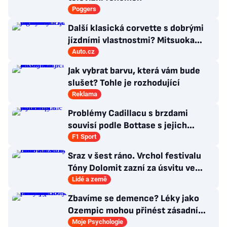
Poggers
Další klasická corvette s dobrými
jízdními vlastnostmi? Mitsuoka
znovu využije legendární MX-5
Auto.cz
Jak vybrat barvu, která vám bude
slušet? Tohle je rozhodující
Reklama
Problémy Cadillacu s brzdami
souvisí podle Bottase s jejich
chlazením
F1 Sport
Sraz v šest ráno. Vrchol festivalu
Tóny Dolomit zazní za úsvitu ve
3000 metrech
Lidé a země
Zbavíme se demence? Léky jako
Ozempic mohou přinést zásadní
průlom v léčbě Alzheimerovy
Moje Psychologie