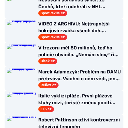
Čechů, kteří odehráli v NHL
maximálně dva zápasy
SportRevue.cz
VIDEO Z ARCHIVU: Nejtrapnější
hokejová rvačka všech dob.
Nepadla v ní ani rána
SportRevue.cz
V trezoru měl 80 milionů, teď ho
policie obvinila. „Nemám slov,“ říká
exšéf Správy železnic
Blesk.cz
Marek Adamczyk: Problém na DAMU
přetrvává. Všichni o něm vědí, jen
moc nevědí, co s ním
Reflex.cz
Itálie vyklízí pláže. První plážové
kluby mizí, turisté změnu pocítí
brzy
E15.cz
Robert Pattinson oživí kontroverzní
televizní fenomén