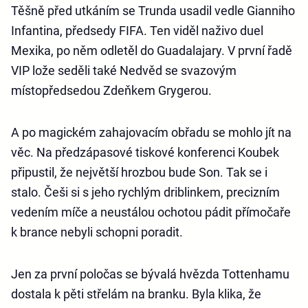
Těšně před utkáním se Trunda usadil vedle Gianniho
Infantina, předsedy FIFA. Ten viděl naživo duel
Mexika, po něm odletěl do Guadalajary. V první řadě
VIP lože seděli také Nedvěd se svazovým
místopředsedou Zdeňkem Grygerou.
A po magickém zahajovacím obřadu se mohlo jít na
věc. Na předzápasové tiskové konferenci Koubek
připustil, že největší hrozbou bude Son. Tak se i
stalo. Češi si s jeho rychlým driblinkem, precizním
vedením míče a neustálou ochotou pádit přímočaře
k brance nebyli schopni poradit.
Jen za první poločas se bývalá hvězda Tottenhamu
dostala k pěti střelám na branku. Byla klika, že