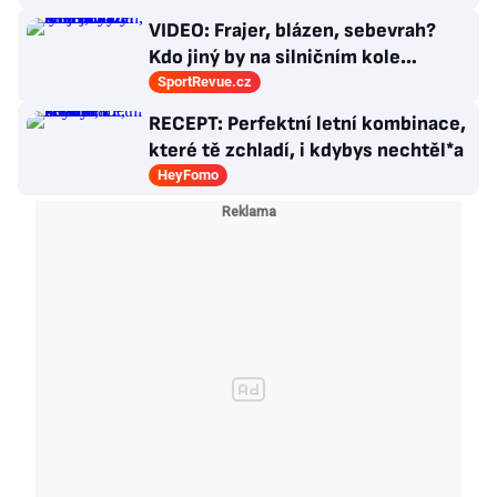
choroby
VIDEO: Frajer, blázen, sebevrah?
Kdo jiný by na silničním kole
dokázal tyhle triky?
SportRevue.cz
RECEPT: Perfektní letní kombinace,
které tě zchladí, i kdybys nechtěl*a
HeyFomo