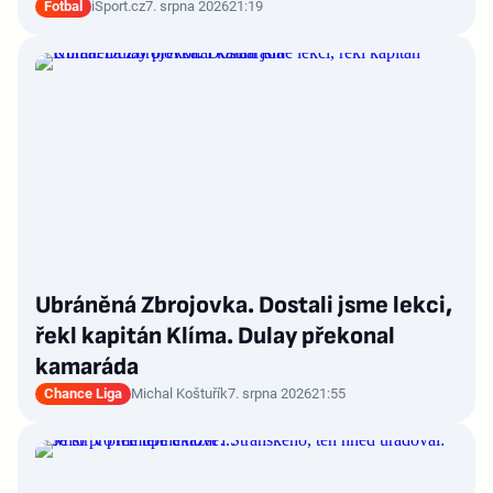
Fotbal
iSport.cz
7. srpna 2026
21:19
Ubráněná Zbrojovka. Dostali jsme lekci,
řekl kapitán Klíma. Dulay překonal
kamaráda
Chance Liga
Michal Koštuřík
7. srpna 2026
21:55