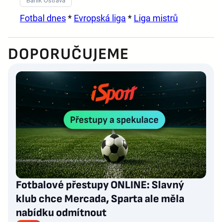
Baník Ostrava
Fotbal dnes
*
Evropská liga
*
Liga mistrů
DOPORUČUJEME
Fotbalové přestupy ONLINE: Slavný
klub chce Mercada, Sparta ale měla
nabídku odmítnout