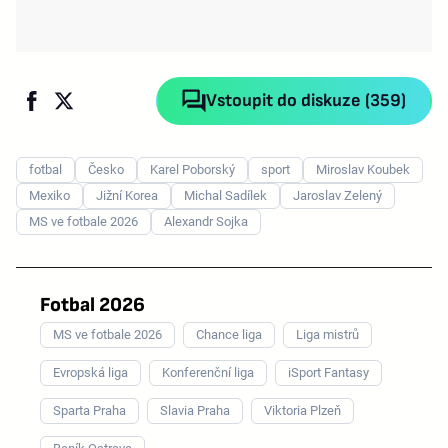
Vstoupit do diskuze (359)
fotbal
Česko
Karel Poborský
sport
Miroslav Koubek
Mexiko
Jižní Korea
Michal Sadílek
Jaroslav Zelený
MS ve fotbale 2026
Alexandr Sojka
Fotbal 2026
MS ve fotbale 2026
Chance liga
Liga mistrů
Evropská liga
Konferenční liga
iSport Fantasy
Sparta Praha
Slavia Praha
Viktoria Plzeň