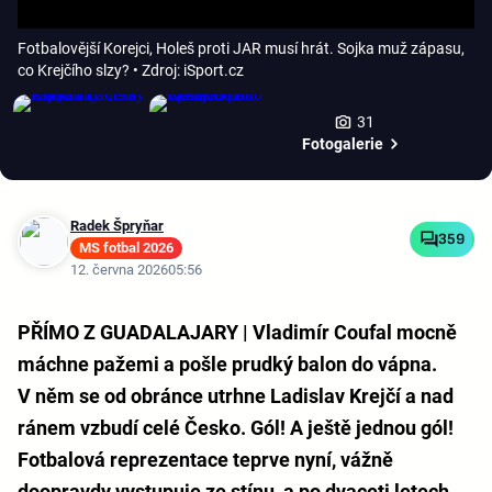
Fotbalovější Korejci, Holeš proti JAR musí hrát. Sojka muž zápasu,
co Krejčího slzy?
• Zdroj: iSport.cz
31
Fotogalerie
Radek Špryňar
359
MS fotbal 2026
12. června 2026
05:56
PŘÍMO Z GUADALAJARY | Vladimír Coufal mocně
máchne pažemi a pošle prudký balon do vápna.
V něm se od obránce utrhne Ladislav Krejčí a nad
ránem vzbudí celé Česko. Gól! A ještě jednou gól!
Fotbalová reprezentace teprve nyní, vážně
doopravdy vystupuje ze stínu, a po dvaceti letech