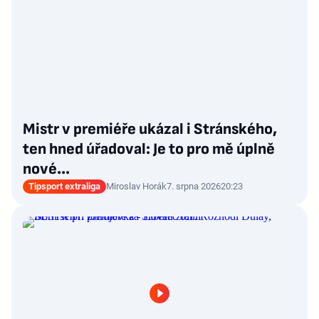
Mistr v premiéře ukázal i Stránského,
ten hned úřadoval: Je to pro mě úplně
nové…
Tipsport extraliga
Miroslav Horák
7. srpna 2026
20:23