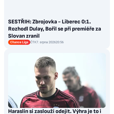
SESTŘIH: Zbrojovka - Liberec 0:1.
Rozhodl Dulay, Bořil se při premiéře za
Slovan zranil
Chance Liga
ČTK
7. srpna 2026
20:56
Haraslín si zaslouží odejít. Výhra je to i