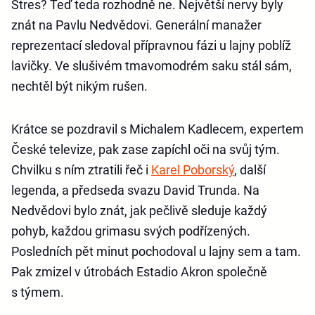
Stres? Teď teda rozhodně ne. Největší nervy byly
znát na Pavlu Nedvědovi. Generální manažer
reprezentací sledoval přípravnou fázi u lajny poblíž
lavičky. Ve slušivém tmavomodrém saku stál sám,
nechtěl být nikým rušen.
Krátce se pozdravil s Michalem Kadlecem, expertem
České televize, pak zase zapíchl oči na svůj tým.
Chvilku s ním ztratili řeč i
Karel Poborský
, další
legenda, a předseda svazu David Trunda. Na
Nedvědovi bylo znát, jak pečlivě sleduje každý
pohyb, každou grimasu svých podřízených.
Posledních pět minut pochodoval u lajny sem a tam.
Pak zmizel v útrobách Estadio Akron společně
s týmem.