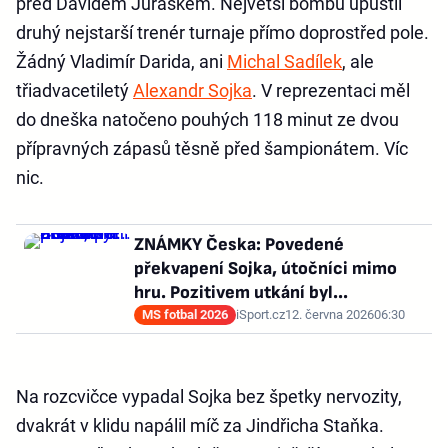
před Davidem Juráskem. Největší bombu upustil
druhý nejstarší trenér turnaje přímo doprostřed pole.
Žádný Vladimír Darida, ani
Michal Sadílek
, ale
třiadvacetiletý
Alexandr Sojka
. V reprezentaci měl
do dneška natočeno pouhých 118 minut ze dvou
přípravných zápasů těsně před šampionátem. Víc
nic.
ZNÁMKY Česka: Povedené
překvapení Sojka, útočníci mimo
hru. Pozitivem utkání byl...
MS fotbal 2026
iSport.cz
12. června 2026
06:30
Na rozcvičce vypadal Sojka bez špetky nervozity,
dvakrát v klidu napálil míč za Jindřicha Staňka.