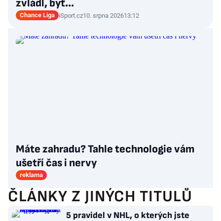
zvládl, byť…
Chance Liga
iSport.cz
10. srpna 2026
13:12
Máte zahradu? Tahle technologie vám
ušetří čas i nervy
reklama
ČLÁNKY Z JINÝCH TITULŮ
5 pravidel v NHL, o kterých jste