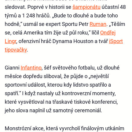
sledovat. Poprvé v historii se
šampionátu
účastní 48
týmů a 1 248 hráčů. „Bude to dlouhé a bude toho
hodně,“ usmál se expert Sportu Petr
Ruman
. „Těším
se, celá Amerika tím žije už půl roku,“ líčil
Ondřej
Lingr
, ofenzivní hráč Dynama Houston a tvář
iSport
tipovačky
.
Gianni
Infantino
, šéf světového fotbalu, už dlouhé
měsíce dopředu sliboval, že půjde o „největší
sportovní událost, kterou kdy lidstvo spatřilo a
spatří.“ I když nastaly už kontroverzní momenty,
které vysvětloval na třaskavé tiskové konferenci,
jeho slova naplnil už samotný ceremoniál.
Monstrózní akce, která vyvrcholí finálovým utkáním