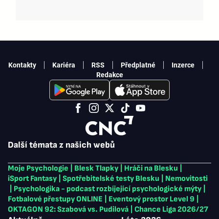
Kontakty
Kariéra
RSS
Předplatné
Inzerce
Redakce
Další témata z našich webů
Moje Psychologie
|
Blesk Tlapky
|
Hráči na Blesku
|
iSport Fantasy
|
Spotřebitelské testy Blesku
|
Nemovitosti
|
Psychologika - podcast rozbíjející psychologické mýty
|
Fotbalové přestupy ONLINE
|
Eventový prostor Level 9
|
OKTAGON 92: Szabová vs. Pudilová
|
Chance Liga 2026/27