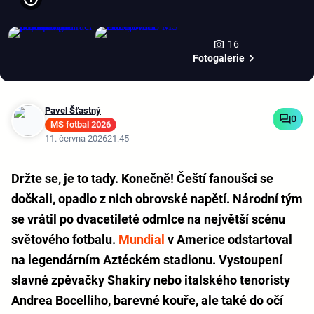
16
Fotogalerie
Pavel Šťastný
0
MS fotbal 2026
11. června 2026
21:45
Držte se, je to tady. Konečně! Čeští fanoušci se
dočkali, opadlo z nich obrovské napětí. Národní tým
se vrátil po dvacetileté odmlce na největší scénu
světového fotbalu.
Mundial
v Americe odstartoval
na legendárním Aztéckém stadionu. Vystoupení
slavné zpěvačky Shakiry nebo italského tenoristy
Andrea Bocelliho, barevné kouře, ale také do očí