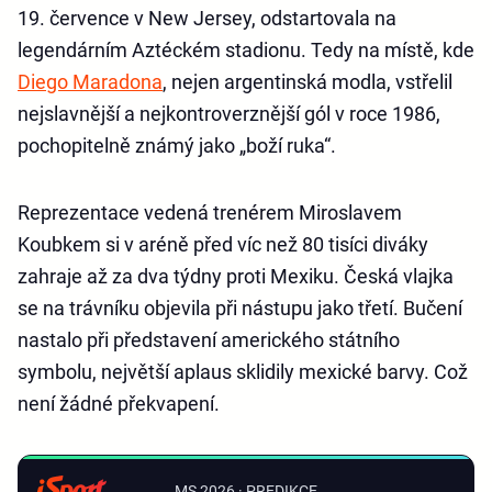
19. července v New Jersey, odstartovala na
legendárním Aztéckém stadionu. Tedy na místě, kde
Diego Maradona
, nejen argentinská modla, vstřelil
nejslavnější a nejkontroverznější gól v roce 1986,
pochopitelně známý jako „boží ruka“.
Reprezentace vedená trenérem Miroslavem
Koubkem si v aréně před víc než 80 tisíci diváky
zahraje až za dva týdny proti Mexiku. Česká vlajka
se na trávníku objevila při nástupu jako třetí. Bučení
nastalo při představení amerického státního
symbolu, největší aplaus sklidily mexické barvy. Což
není žádné překvapení.
MS 2026 · PREDIKCE