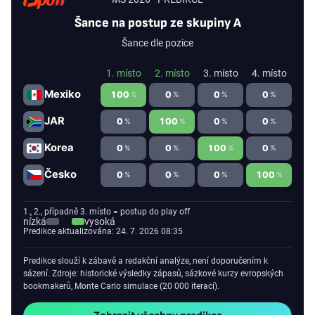
Šance na postup ze skupiny A
Šance dle pozice
1. místo
2. místo
3. místo
4. místo
Mexiko
100
0
0
0
%
%
%
%
JAR
0
100
0
0
%
%
%
%
Korea
0
0
100
0
%
%
%
%
Česko
0
0
0
100
%
%
%
%
1., 2., případně 3. místo = postup do play off
nízká
vysoká
Predikce aktualizována: 24. 7. 2026 08:35
Predikce slouží k zábavě a redakční analýze, není doporučením k
sázení. Zdroje: historické výsledky zápasů, sázkové kurzy evropských
bookmakerů, Monte Carlo simulace (20 000 iterací).