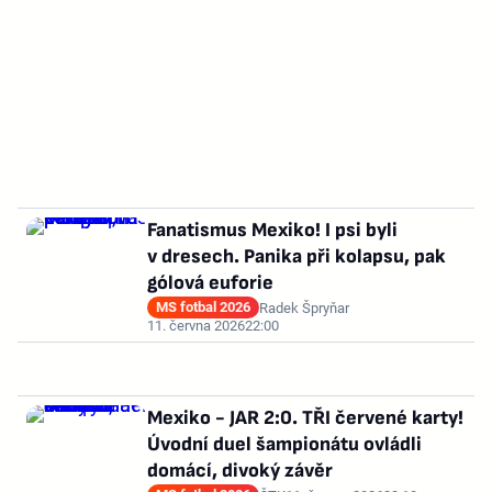
Fanatismus Mexiko! I psi byli
v dresech. Panika při kolapsu, pak
gólová euforie
MS fotbal 2026
Radek Špryňar
11. června 2026
22:00
Mexiko - JAR 2:0. TŘI červené karty!
Úvodní duel šampionátu ovládli
domácí, divoký závěr