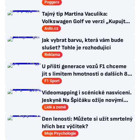
Poggers
Tajný tip Martina Vaculíka:
Volkswagen Golf ve verzi „Kupujte,
než ho zakážou“
Auto.cz
Jak vybrat barvu, která vám bude
slušet? Tohle je rozhodující
Reklama
U příští generace vozů F1 chceme
jít s limitem hmotnosti o dalších 80
kg níž, tvrdí FIA
F1 Sport
Videomapping i scénické nasvícení.
Jeskyně Na Špičáku ožije novými
technologiemi
Lidé a země
Den lenosti: Můžete si užít smrtelný
hřích bez výčitek?
Moje Psychologie