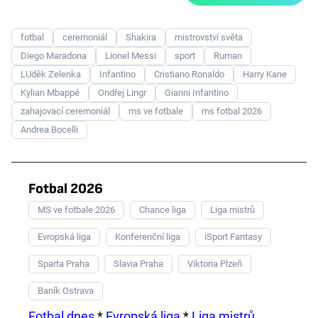
fotbal
ceremoniál
Shakira
mistrovství světa
Diego Maradona
Lionel Messi
sport
Ruman
LUděk Zelenka
Infantino
Cristiano Ronaldo
Harry Kane
Kylian Mbappé
Ondřej Lingr
Gianni Infantino
zahajovací ceremoniál
ms ve fotbale
ms fotbal 2026
Andrea Bocelli
Fotbal 2026
MS ve fotbale 2026
Chance liga
Liga mistrů
Evropská liga
Konferenční liga
iSport Fantasy
Sparta Praha
Slavia Praha
Viktoria Plzeň
Baník Ostrava
Fotbal dnes
*
Evropská liga
*
Liga mistrů