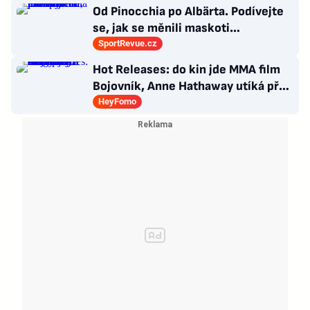
Od Pinocchia po Albärta. Podívejte
se, jak se měnili maskoti
fotbalového mistrovství Evropy
SportRevue.cz
Hot Releases: do kin jde MMA film
Bojovník, Anne Hathaway utíká před
dinosaury a KATSEYE dává ven tři
HeyFomo
songy