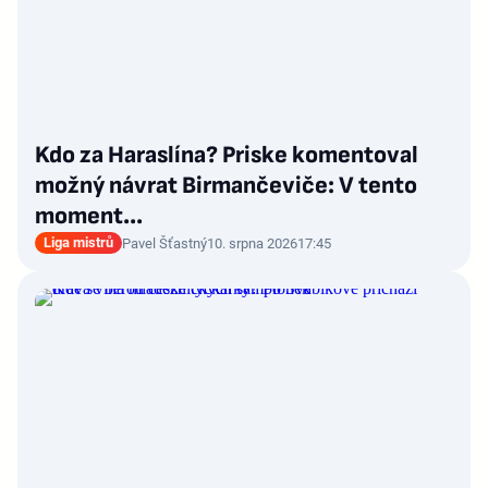
Kdo za Haraslína? Priske komentoval
možný návrat Birmančeviče: V tento
moment...
Liga mistrů
Pavel Šťastný
10. srpna 2026
17:45