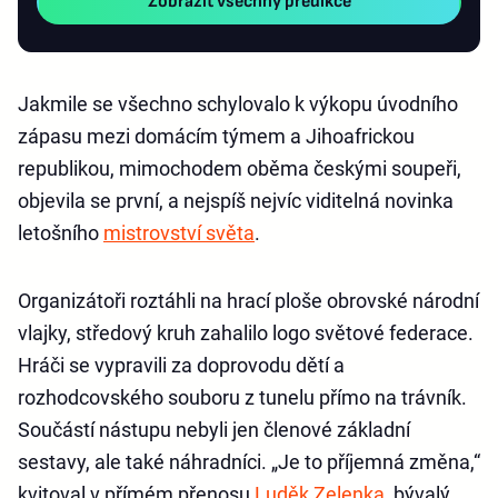
Zobrazit všechny predikce
Jakmile se všechno schylovalo k výkopu úvodního
zápasu mezi domácím týmem a Jihoafrickou
republikou, mimochodem oběma českými soupeři,
objevila se první, a nejspíš nejvíc viditelná novinka
letošního
mistrovství světa
.
Organizátoři roztáhli na hrací ploše obrovské národní
vlajky, středový kruh zahalilo logo světové federace.
Hráči se vypravili za doprovodu dětí a
rozhodcovského souboru z tunelu přímo na trávník.
Součástí nástupu nebyli jen členové základní
sestavy, ale také náhradníci. „Je to příjemná změna,“
kvitoval v přímém přenosu
Luděk Zelenka
, bývalý