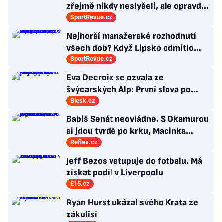
zřejmě nikdy neslyšeli, ale opravdu
platí
SportRevue.cz
Nejhorší manažerské rozhodnutí
všech dob? Když Lipsko odmítlo
Vardyho. Prý byl už starý
SportRevue.cz
Eva Decroix se ozvala ze
švýcarských Alp: První slova po
provalení románku s kolegou
Blesk.cz
Babiš Senát neovládne. S Okamurou
si jdou tvrdě po krku, Macinka
vycouval
Reflex.cz
Jeff Bezos vstupuje do fotbalu. Má
získat podíl v Liverpoolu
E15.cz
Ryan Hurst ukázal svého Krata ze
zákulisí