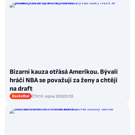
Bizarní kauza otřásá Amerikou. Bývalí
hráči NBA se považují za ženy a chtějí
na draft
Basketbal
ČTK
10. srpna 2026
20:55