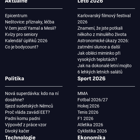
Aktuálně
Léto 2026
Epicentrum
Karlovarský filmový festival
Neštovice: příznaky, léčba
2026
V čem jezdí Yamal a Mesii?
Znamení, že jste potkali
Kvízy pro seniory
někoho z minulého života
Kalendář úplňků 2026
Astronomické úkazy 2026:
Co je bodycount?
zatmění slunce a další
Jak obléci miminko při
vysokých teplotách?
Jak na dokonalé letní mojito
6 lehkých letních salátů
Politika
Sport 2026
Nová superdávka: kdo na ní
MMA
dosáhne?
Fotbal 2026/27
Sjezd sudetských Němců
Hokej 2026
Proč vláda zavádí EET?
Tenis 2026
Padni komu padni
F1 2026
Výpověď z práce vzor
Atletika 2026
Divoký kačer
Cyklistika 2026
Technologie
Ekonomika