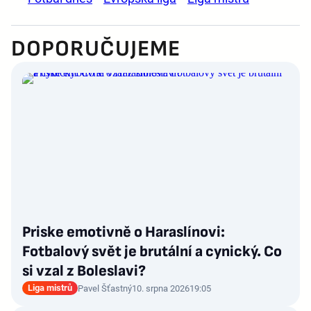
DOPORUČUJEME
Priske emotivně o Haraslínovi:
Fotbalový svět je brutální a cynický. Co
si vzal z Boleslavi?
Liga mistrů
Pavel Šťastný
10. srpna 2026
19:05