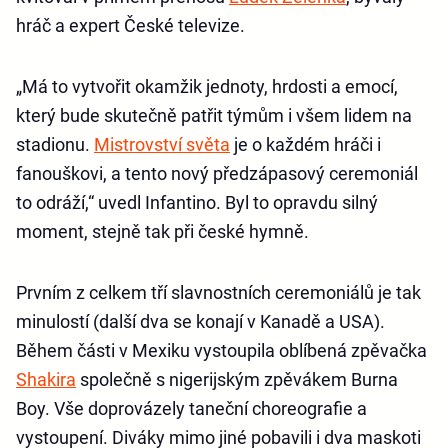
hráč a expert České televize.
„Má to vytvořit okamžik jednoty, hrdosti a emocí,
který bude skutečně patřit týmům i všem lidem na
stadionu.
Mistrovství světa
je o každém hráči i
fanouškovi, a tento nový předzápasový ceremoniál
to odráží,“ uvedl Infantino. Byl to opravdu silný
moment, stejně tak při české hymně.
Prvním z celkem tří slavnostních ceremoniálů je tak
minulostí (další dva se konají v Kanadě a USA).
Během části v Mexiku vystoupila oblíbená zpěvačka
Shakira
společně s nigerijským zpěvákem Burna
Boy. Vše doprovázely taneční choreografie a
vystoupení. Diváky mimo jiné pobavili i dva maskoti