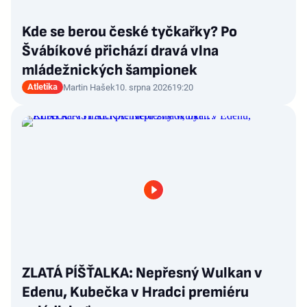
Kde se berou české tyčkařky? Po
Švábíkové přichází dravá vlna
mládežnických šampionek
Atletika
Martin Hašek
10. srpna 2026
19:20
ZLATÁ PÍŠŤALKA: Nepřesný Wulkan v
Edenu, Kubečka v Hradci premiéru