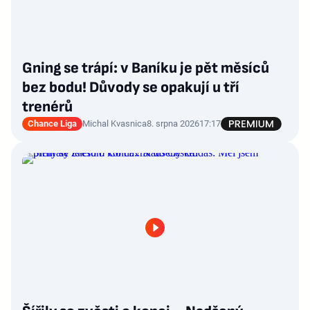
Gning se trápí: v Baníku je pět měsíců
bez bodu! Důvody se opakují u tří
trenérů
Chance Liga
Michal Kvasnica
8. srpna 2026
17:17