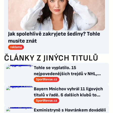
Jak spolehlivě zakryjete šediny? Tohle
musíte znát
reklama
ČLÁNKY Z JINÝCH TITULŮ
Tohle se vyplatilo. 15
nejpovedenějších trejdů v NHL,
které byly upečeny na poslední
SportRevue.cz
chvíli
Bayern Mnichov vyhrál 11 ligových
titulů v řadě. 6 dalších klubů to
zvládlo také, některé i víckrát
SportRevue.cz
Exministryně s Havránkem dováděli