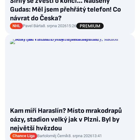
Šířily se zvěsti o konci... Nadšený
Gudas: Měl jsem přehřátý telefon! Co
návrat do Česka?
NHL
Pavel Bárta
8. srpna 2026
15:26
Kam míří Haraslín? Místo mrakodrapů
oázy, stadion velký jak v Plzni. Byl by
největší hvězdou
Chance Liga
Bartoloměj Černík
8. srpna 2026
13:41