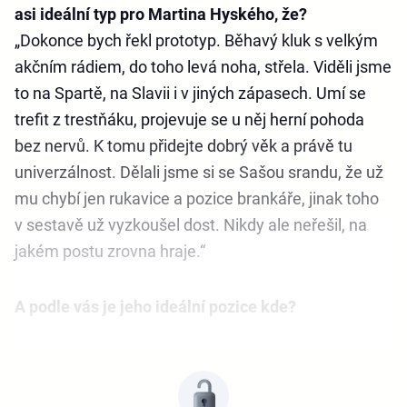
asi ideální typ pro Martina Hyského, že?
„Dokonce bych řekl prototyp. Běhavý kluk s velkým
akčním rádiem, do toho levá noha, střela. Viděli jsme
to na Spartě, na Slavii i v jiných zápasech. Umí se
trefit z trestňáku, projevuje se u něj herní pohoda
bez nervů. K tomu přidejte dobrý věk a právě tu
univerzálnost. Dělali jsme si se Sašou srandu, že už
mu chybí jen rukavice a pozice brankáře, jinak toho
v sestavě už vyzkoušel dost. Nikdy ale neřešil, na
jakém postu zrovna hraje.“
A podle vás je jeho ideální pozice kde?