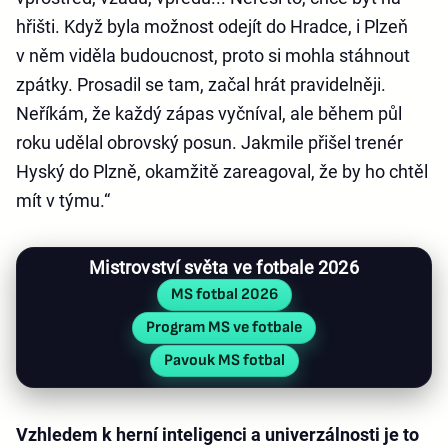
hřišti. Když byla možnost odejít do Hradce, i Plzeň
v něm viděla budoucnost, proto si mohla stáhnout
zpátky. Prosadil se tam, začal hrát pravidelněji.
Neříkám, že každý zápas vyčníval, ale během půl
roku udělal obrovský posun. Jakmile přišel trenér
Hyský do Plzně, okamžitě zareagoval, že by ho chtěl
mít v týmu.“
Mistrovství světa ve fotbale 2026
MS fotbal 2026
Program MS ve fotbale
Pavouk MS fotbal
Vzhledem k herní inteligenci a univerzálnosti je to