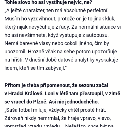
Tohle slovo ho asi vystihuje nejvíc, ne?
„A ještě charakter, ten má absolutně perfektní.
Musím ho vyzdvihnout, protože on je to jinak kluk,
který nijak nevyčuhuje z řady. Za normální situace si
ho asi nevšimnete, když vystupuje z autobusu.
Nemá barevné vlasy nebo cokoli jiného, čím by
upozornil. Hrozně však na sebe potom upozorňuje
na hřišti. V dnešní době datové analytiky vyskakuje
lidem, kteří se tím zabývají.“
Přitom je třeba připomenout, že sezonu začal
v Hradci Králové. Loni v létě tam přestoupil, v zimě
se vracel do Plzně. Asi nic jednoduchého.
„Saša fotbal miluje, vždycky chtěl prostě hrát.
Zároveň nikdy nemrmlal, že hraje vpravo, vlevo,
vprostřed, vzadu, vpředu... Neřeší to, chce být na