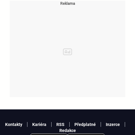
KATSEYE si dává pauzu od skupiny
Kontakty
Kariéra
RSS
Předplatné
Inzerce
Redakce