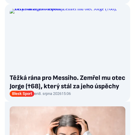
Těžká rána pro Messiho. Zemřel mu otec
Jorge (†68), který stál za jeho úspěchy
Blesk Sport
en
8. srpna 2026
15:06