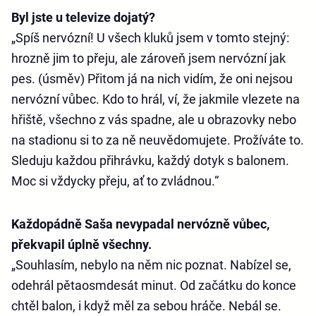
Byl jste u televize dojatý?
„Spíš nervózní! U všech kluků jsem v tomto stejný:
hrozně jim to přeju, ale zároveň jsem nervózní jak
pes. (úsměv) Přitom já na nich vidím, že oni nejsou
nervózní vůbec. Kdo to hrál, ví, že jakmile vlezete na
hřiště, všechno z vás spadne, ale u obrazovky nebo
na stadionu si to za ně neuvědomujete. Prožíváte to.
Sleduju každou přihrávku, každý dotyk s balonem.
Moc si vždycky přeju, ať to zvládnou.“
Každopádně Saša nevypadal nervózně vůbec,
překvapil úplně všechny.
„Souhlasím, nebylo na něm nic poznat. Nabízel se,
odehrál pětaosmdesát minut. Od začátku do konce
chtěl balon, i když měl za sebou hráče. Nebál se.