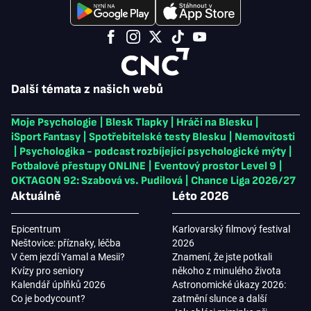
Další témata z našich webů
Moje Psychologie
|
Blesk Tlapky
|
Hráči na Blesku
|
iSport Fantasy
|
Spotřebitelské testy Blesku
|
Nemovitosti
|
Psychologika - podcast rozbíjející psychologické mýty
|
Fotbalové přestupy ONLINE
|
Eventový prostor Level 9
|
OKTAGON 92: Szabová vs. Pudilová
|
Chance Liga 2026/27
Aktuálně
Léto 2026
Epicentrum
Karlovarský filmový festival
Neštovice: příznaky, léčba
2026
V čem jezdí Yamal a Mesii?
Znamení, že jste potkali
Kvízy pro seniory
někoho z minulého života
Kalendář úplňků 2026
Astronomické úkazy 2026:
Co je bodycount?
zatmění slunce a další