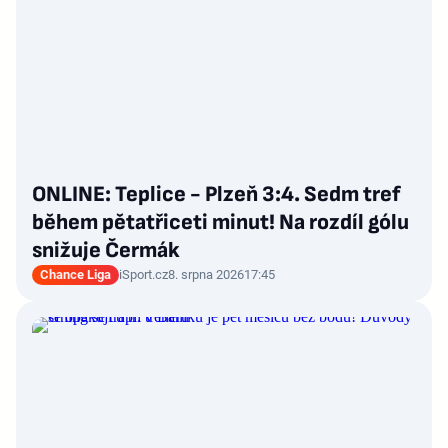
ONLINE: Teplice - Plzeň 3:4. Sedm tref
během pětatřiceti minut! Na rozdíl gólu
snižuje Čermák
Chance Liga
iSport.cz
8. srpna 2026
17:45