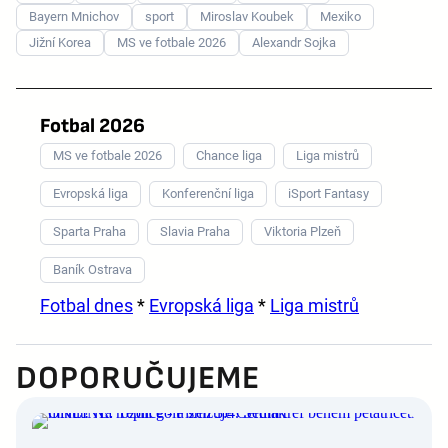
Bayern Mnichov
sport
Miroslav Koubek
Mexiko
Jižní Korea
MS ve fotbale 2026
Alexandr Sojka
Fotbal 2026
MS ve fotbale 2026
Chance liga
Liga mistrů
Evropská liga
Konferenční liga
iSport Fantasy
Sparta Praha
Slavia Praha
Viktoria Plzeň
Baník Ostrava
Fotbal dnes
*
Evropská liga
*
Liga mistrů
DOPORUČUJEME