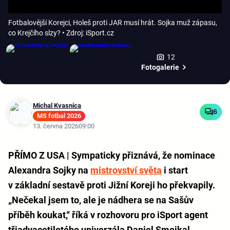
Fotbalovější Korejci, Holeš proti JAR musí hrát. Sojka muž zápasu,
co Krejčího slzy?
• Zdroj: iSport.cz
12
Fotogalerie
Michal Kvasnica
6
MS fotbal 2026
13. června 2026
09:00
PŘÍMO Z USA | Sympaticky přiznává, že nominace
Alexandra Sojky na
mistrovství světa
i start
v základní sestavě proti Jižní Koreji ho překvapily.
„Nečekal jsem to, ale je nádhera se na Sašův
příběh koukat,“ říká v rozhovoru pro iSport agent
třiadvacetiletého univerzála Daniel Smejkal.