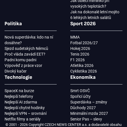
Jak obléci miminko při
vysokých teplotách?
Jak na dokonalé letní mojito
6 lehkých letních salátů
Politika
Sport 2026
Nová superdávka: kdo na ní
MMA
dosáhne?
Fotbal 2026/27
Sjezd sudetských Němců
Hokej 2026
Proč vláda zavádí EET?
Tenis 2026
Padni komu padni
F1 2026
Výpověď z práce vzor
Atletika 2026
Divoký kačer
Cyklistika 2026
Technologie
Ekonomika
SpaceX na burze
Smrt OSVČ
Nejlepší telefony
Spořicí účty
Nejlepší AI zdarma
Superdávka – změny
Nejlepší chytré hodinky
Důchody 2027
Nejlepší VPN – srovnání
Minimální mzda 2027
Netflix filmy a seriály
Senior Pas – slevy
© 2001 - 2026 Copyright CZECH NEWS CENTER a.s. a dodavatelé obsahu