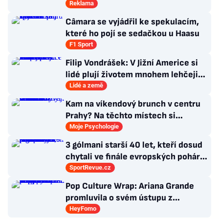
Reklama
Câmara se vyjádřil ke spekulacím,
které ho pojí se sedačkou u Haasu
F1 Sport
Filip Vondrášek: V Jižní Americe si
lidé plují životem mnohem lehčeji,
věci tolik neřeší
Lidé a země
Kam na víkendový brunch v centru
Prahy? Na těchto místech si
dlouhou snídani užívají i místní
Moje Psychologie
3 gólmani starší 40 let, kteří dosud
chytali ve finále evropských pohárů.
Všichni odešli ze hřiště jako
SportRevue.cz
poražení
Pop Culture Wrap: Ariana Grande
promluvila o svém ústupu z
veřejného života a Sophia z
HeyFomo