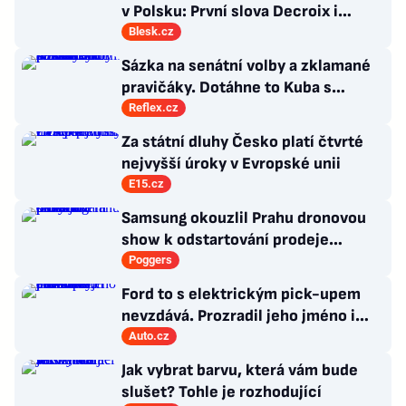
v Polsku: První slova Decroix i
Havránkové!
Blesk.cz
Sázka na senátní volby a zklamané
pravičáky. Dotáhne to Kuba s
hnutím Naše Česko do celostátní
Reflex.cz
politiky?
Za státní dluhy Česko platí čtvrté
nejvyšší úroky v Evropské unii
E15.cz
Samsung okouzlil Prahu dronovou
show k odstartování prodeje
nových produktů
Poggers
Ford to s elektrickým pick-upem
nevzdává. Prozradil jeho jméno i
atraktivní cenovku
Auto.cz
Jak vybrat barvu, která vám bude
slušet? Tohle je rozhodující