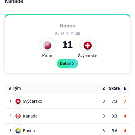
Kanadě.
Konec
So 13. 6.
21:00
1
1
Katar
Švýcarsko
Detail
#
Tým
Z
Skóre
B
Švýcarsko
3
7:3
7
1
Kanada
3
8:3
4
2
Bosna
3
5:6
4
3