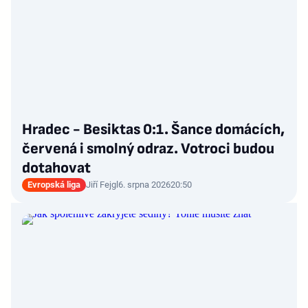
Hradec - Besiktas 0:1. Šance domácích,
červená i smolný odraz. Votroci budou
dotahovat
Evropská liga
Jiří Fejgl
6. srpna 2026
20:50