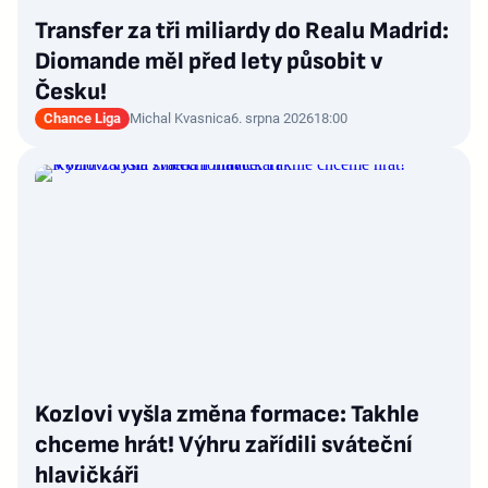
Transfer za tři miliardy do Realu Madrid:
Diomande měl před lety působit v
Česku!
Chance Liga
Michal Kvasnica
6. srpna 2026
18:00
Kozlovi vyšla změna formace: Takhle
chceme hrát! Výhru zařídili sváteční
hlavičkáři