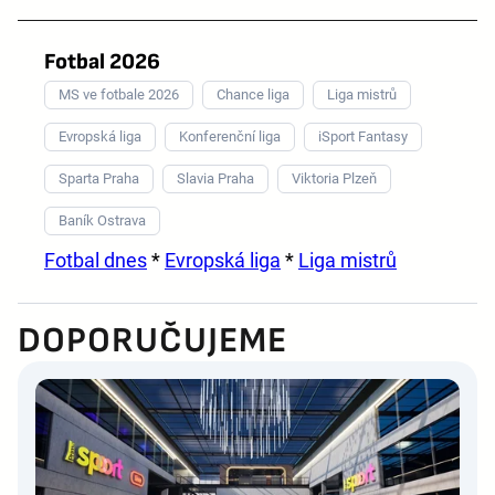
Fotbal 2026
MS ve fotbale 2026
Chance liga
Liga mistrů
Evropská liga
Konferenční liga
iSport Fantasy
Sparta Praha
Slavia Praha
Viktoria Plzeň
Baník Ostrava
Fotbal dnes
*
Evropská liga
*
Liga mistrů
DOPORUČUJEME