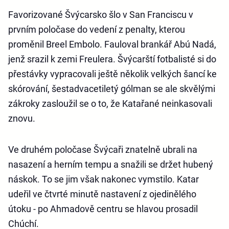
Favorizované Švýcarsko šlo v San Franciscu v
prvním poločase do vedení z penalty, kterou
proměnil Breel Embolo. Fauloval brankář Abú Nadá,
jenž srazil k zemi Freulera. Švýcarští fotbalisté si do
přestávky vypracovali ještě několik velkých šancí ke
skórování, šestadvacetiletý gólman se ale skvělými
zákroky zasloužil se o to, že Katařané neinkasovali
znovu.
Ve druhém poločase Švýcaři znatelně ubrali na
nasazení a herním tempu a snažili se držet hubený
náskok. To se jim však nakonec vymstilo. Katar
udeřil ve čtvrté minutě nastavení z ojedinělého
útoku - po Ahmadově centru se hlavou prosadil
Chúchí.