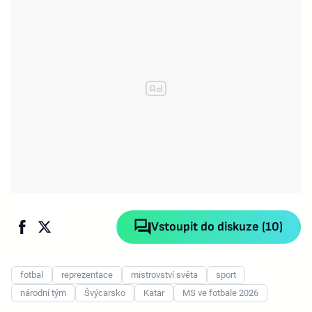
Vstoupit do diskuze (10)
fotbal
reprezentace
mistrovství světa
sport
národní tým
Švýcarsko
Katar
MS ve fotbale 2026