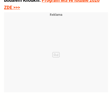
Boualem Khoukhi.
Program
MS ve fotbale 2026
ZDE >>>