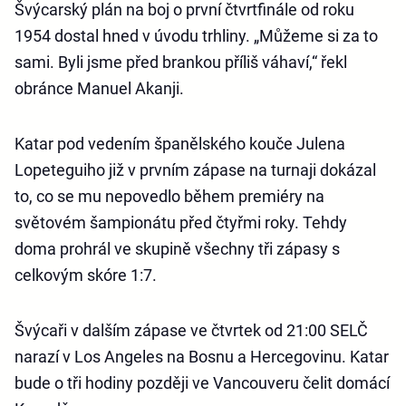
Švýcarský plán na boj o první čtvrtfinále od roku
1954 dostal hned v úvodu trhliny. „Můžeme si za to
sami. Byli jsme před brankou příliš váhaví,“ řekl
obránce Manuel Akanji.
Katar pod vedením španělského kouče Julena
Lopeteguiho již v prvním zápase na turnaji dokázal
to, co se mu nepovedlo během premiéry na
světovém šampionátu před čtyřmi roky. Tehdy
doma prohrál ve skupině všechny tři zápasy s
celkovým skóre 1:7.
Švýcaři v dalším zápase ve čtvrtek od 21:00 SELČ
narazí v Los Angeles na Bosnu a Hercegovinu. Katar
bude o tři hodiny později ve Vancouveru čelit domácí