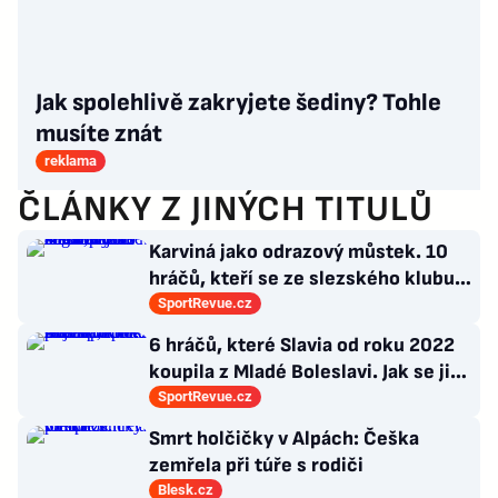
Jak spolehlivě zakryjete šediny? Tohle
musíte znát
reklama
ČLÁNKY Z JINÝCH TITULŮ
Karviná jako odrazový můstek. 10
hráčů, kteří se ze slezského klubu
probili k lukrativnímu angažmá
SportRevue.cz
6 hráčů, které Slavia od roku 2022
koupila z Mladé Boleslavi. Jak se jim
po přestupu do Edenu vedlo?
SportRevue.cz
Smrt holčičky v Alpách: Češka
zemřela při túře s rodiči
Blesk.cz