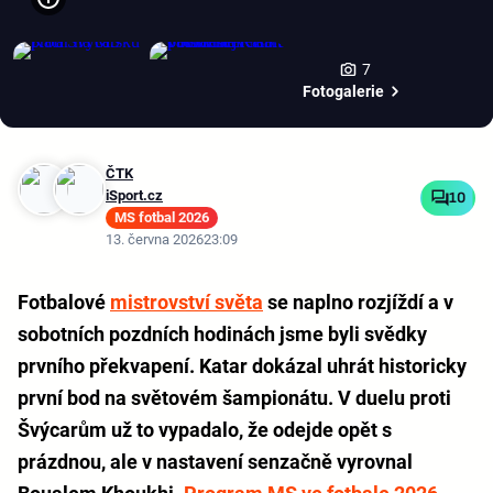
7
Fotogalerie
ČTK
iSport.cz
10
MS fotbal 2026
13. června 2026
23:09
Fotbalové
mistrovství světa
se naplno rozjíždí a v
sobotních pozdních hodinách jsme byli svědky
prvního překvapení. Katar dokázal uhrát historicky
první bod na světovém šampionátu. V duelu proti
Švýcarům už to vypadalo, že odejde opět s
prázdnou, ale v nastavení senzačně vyrovnal