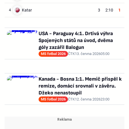
Katar
3
2:10
1
4
USA - Paraguay 4:1. Drtivá výhra
Spojených států na úvod, dvěma
góly zazářil Balogun
MS fotbal 2026
ČTK
13. června 2026
05:00
Kanada - Bosna 1:1. Memič přispěl k
remíze, domácí srovnali v závěru.
Džeko nenastoupil
MS fotbal 2026
ČTK
12. června 2026
23:00