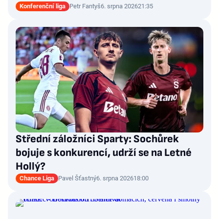
Konferenční liga
Petr Fantyš
6. srpna 2026
21:35
Střední záložníci Sparty: Sochůrek
bojuje s konkurencí, udrží se na Letné
Hollý?
Chance Liga
Pavel Šťastný
6. srpna 2026
18:00