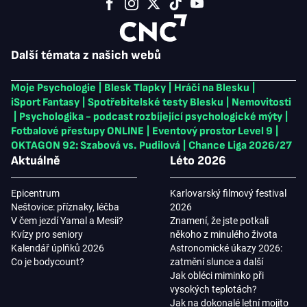
Další témata z našich webů
Moje Psychologie
|
Blesk Tlapky
|
Hráči na Blesku
|
iSport Fantasy
|
Spotřebitelské testy Blesku
|
Nemovitosti
|
Psychologika - podcast rozbíjející psychologické mýty
|
Fotbalové přestupy ONLINE
|
Eventový prostor Level 9
|
OKTAGON 92: Szabová vs. Pudilová
|
Chance Liga 2026/27
Aktuálně
Léto 2026
Epicentrum
Karlovarský filmový festival
Neštovice: příznaky, léčba
2026
V čem jezdí Yamal a Mesii?
Znamení, že jste potkali
Kvízy pro seniory
někoho z minulého života
Kalendář úplňků 2026
Astronomické úkazy 2026:
Co je bodycount?
zatmění slunce a další
Jak obléci miminko při
vysokých teplotách?
Jak na dokonalé letní mojito