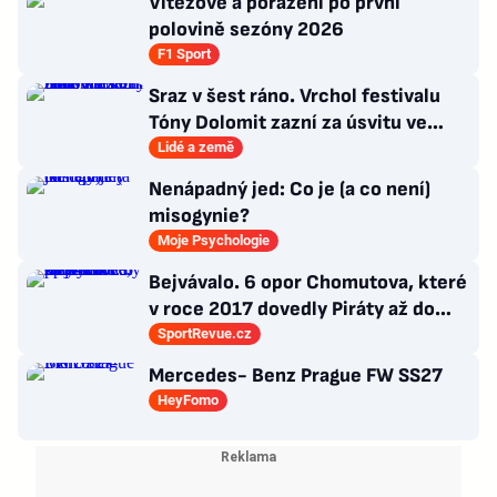
Vítězové a poražení po první
polovině sezóny 2026
F1 Sport
Sraz v šest ráno. Vrchol festivalu
Tóny Dolomit zazní za úsvitu ve
3000 metrech
Lidé a země
Nenápadný jed: Co je (a co není)
misogynie?
Moje Psychologie
Bejvávalo. 6 opor Chomutova, které
v roce 2017 dovedly Piráty až do
semifinále play-off
SportRevue.cz
Mercedes- Benz Prague FW SS27
HeyFomo