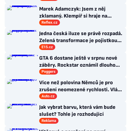
Marek Adamczyk: Jsem z něj
zklamaný. Klempíř si hraje na
ministra. Nestačí se tak tvářit, musí
Reflex.cz
zamakat
Jedna česká iluze se právě rozpadá.
Zelená transformace je pojistkou
proti chaosu
E15.cz
GTA 6 dostane ještě v srpnu nové
záběry. Rockstar oznámil dlouho
očekávanou prezentaci
Poggers
Více než polovina Němců je pro
zrušení neomezené rychlosti. Vláda
řekla, co si o tom myslí
Auto.cz
Jak vybrat barvu, která vám bude
slušet? Tohle je rozhodující
Reklama