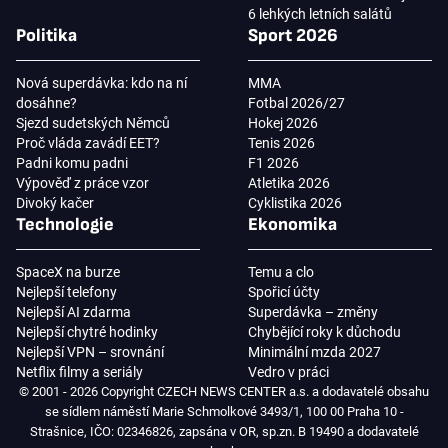
6 lehkých letních salátů
Politika
Sport 2026
Nová superdávka: kdo na ní
MMA
dosáhne?
Fotbal 2026/27
Sjezd sudetských Němců
Hokej 2026
Proč vláda zavádí EET?
Tenis 2026
Padni komu padni
F1 2026
Výpověď z práce vzor
Atletika 2026
Divoký kačer
Cyklistika 2026
Technologie
Ekonomika
SpaceX na burze
Temu a clo
Nejlepší telefony
Spořicí účty
Nejlepší AI zdarma
Superdávka – změny
Nejlepší chytré hodinky
Chybějící roky k důchodu
Nejlepší VPN – srovnání
Minimální mzda 2027
Netflix filmy a seriály
Vedro v práci
© 2001 - 2026 Copyright CZECH NEWS CENTER a.s. a dodavatelé obsahu
se sídlem náměstí Marie Schmolkové 3493/1, 100 00 Praha 10 -
Strašnice, IČO: 02346826, zapsána v OR, sp.zn. B 19490 a dodavatelé