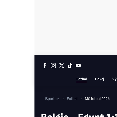
Fotbal
Hokej
Vý
iSport.cz
Fotbal
MS fotbal 2026