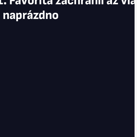
1. Favorita zachránil až vla
l naprázdno