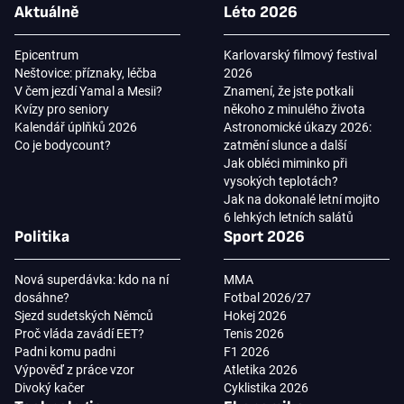
Aktuálně
Léto 2026
Epicentrum
Karlovarský filmový festival
Neštovice: příznaky, léčba
2026
V čem jezdí Yamal a Mesii?
Znamení, že jste potkali
Kvízy pro seniory
někoho z minulého života
Kalendář úplňků 2026
Astronomické úkazy 2026:
Co je bodycount?
zatmění slunce a další
Jak obléci miminko při
vysokých teplotách?
Jak na dokonalé letní mojito
6 lehkých letních salátů
Politika
Sport 2026
Nová superdávka: kdo na ní
MMA
dosáhne?
Fotbal 2026/27
Sjezd sudetských Němců
Hokej 2026
Proč vláda zavádí EET?
Tenis 2026
Padni komu padni
F1 2026
Výpověď z práce vzor
Atletika 2026
Divoký kačer
Cyklistika 2026