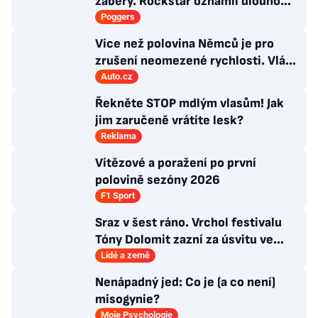
záběry. Rockstar oznámil dlouho
očekávanou prezentaci
Poggers
Více než polovina Němců je pro
zrušení neomezené rychlosti. Vláda
řekla, co si o tom myslí
Auto.cz
Řekněte STOP mdlým vlasům! Jak
jim zaručeně vrátíte lesk?
Reklama
Vítězové a poražení po první
polovině sezóny 2026
F1 Sport
Sraz v šest ráno. Vrchol festivalu
Tóny Dolomit zazní za úsvitu ve
3000 metrech
Lidé a země
Nenápadný jed: Co je (a co není)
misogynie?
Moje Psychologie