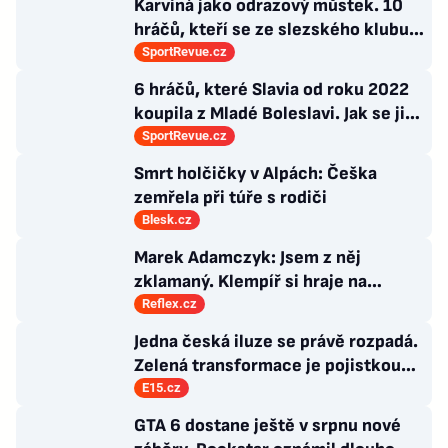
Karviná jako odrazový můstek. 10
hráčů, kteří se ze slezského klubu
probili k lukrativnímu angažmá
SportRevue.cz
6 hráčů, které Slavia od roku 2022
koupila z Mladé Boleslavi. Jak se jim
po přestupu do Edenu vedlo?
SportRevue.cz
Smrt holčičky v Alpách: Češka
zemřela při túře s rodiči
Blesk.cz
Marek Adamczyk: Jsem z něj
zklamaný. Klempíř si hraje na
ministra. Nestačí se tak tvářit, musí
Reflex.cz
zamakat
Jedna česká iluze se právě rozpadá.
Zelená transformace je pojistkou
proti chaosu
E15.cz
GTA 6 dostane ještě v srpnu nové