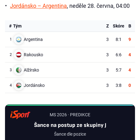
Jordánsko – Argentina
, neděle 28. června, 04:00
#
Tým
Z
Skóre
B
Argentina
3
8:1
9
1
Rakousko
3
6:6
4
2
Alžírsko
3
5:7
4
3
Jordánsko
3
3:8
0
4
MS 2026 · PREDIKCE
Šance na postup ze skupiny J
Šance dle pozice