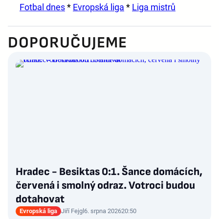
Fotbal dnes
*
Evropská liga
*
Liga mistrů
DOPORUČUJEME
Hradec - Besiktas 0:1. Šance domácích,
červená i smolný odraz. Votroci budou
dotahovat
Evropská liga
Jiří Fejgl
6. srpna 2026
20:50