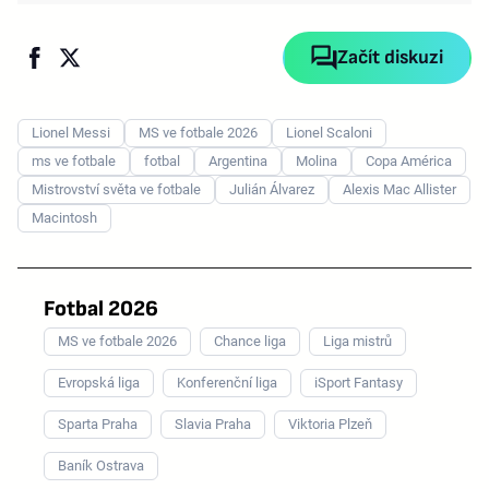
Začít diskuzi
Lionel Messi
MS ve fotbale 2026
Lionel Scaloni
ms ve fotbale
fotbal
Argentina
Molina
Copa América
Mistrovství světa ve fotbale
Julián Álvarez
Alexis Mac Allister
Macintosh
Fotbal 2026
MS ve fotbale 2026
Chance liga
Liga mistrů
Evropská liga
Konferenční liga
iSport Fantasy
Sparta Praha
Slavia Praha
Viktoria Plzeň
Baník Ostrava