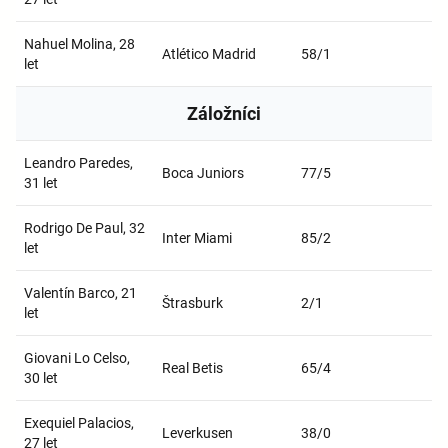
Nahuel Molina, 28
Atlético Madrid
58/1
let
Záložníci
Leandro Paredes,
Boca Juniors
77/5
31 let
Rodrigo De Paul, 32
Inter Miami
85/2
let
Valentín Barco, 21
Štrasburk
2/1
let
Giovani Lo Celso,
Real Betis
65/4
30 let
Exequiel Palacios,
Leverkusen
38/0
27 let