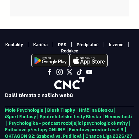
Kontakty
Kariéra
RSS
Předplatné
Inzerce
Redakce
Další témata z našich webů
Moje Psychologie
|
Blesk Tlapky
|
Hráči na Blesku
|
iSport Fantasy
|
Spotřebitelské testy Blesku
|
Nemovitosti
|
Psychologika - podcast rozbíjející psychologické mýty
|
Fotbalové přestupy ONLINE
|
Eventový prostor Level 9
|
OKTAGON 92: Szabová vs. Pudilová
|
Chance Liga 2026/27