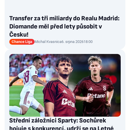
Transfer za tři miliardy do Realu Madrid:
Diomande měl před lety působit v
Česku!
Chance Liga
Michal Kvasnica
6. srpna 2026
18:00
Střední záložníci Sparty: Sochůrek
bojuje s konkurencí, udrží se na Letné