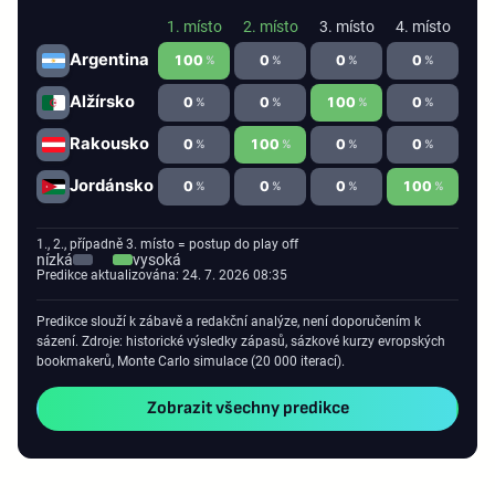
1. místo
2. místo
3. místo
4. místo
Argentina
100
0
0
0
%
%
%
%
Alžírsko
0
0
100
0
%
%
%
%
Rakousko
0
100
0
0
%
%
%
%
Jordánsko
0
0
0
100
%
%
%
%
1., 2., případně 3. místo = postup do play off
nízká
vysoká
Predikce aktualizována: 24. 7. 2026 08:35
Predikce slouží k zábavě a redakční analýze, není doporučením k
sázení. Zdroje: historické výsledky zápasů, sázkové kurzy evropských
bookmakerů, Monte Carlo simulace (20 000 iterací).
Zobrazit všechny predikce