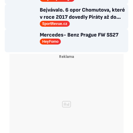
Bejvávalo. 6 opor Chomutova, které
v roce 2017 dovedly Piráty až do
semifinále play-off
SportRevue.cz
Mercedes- Benz Prague FW SS27
HeyFomo