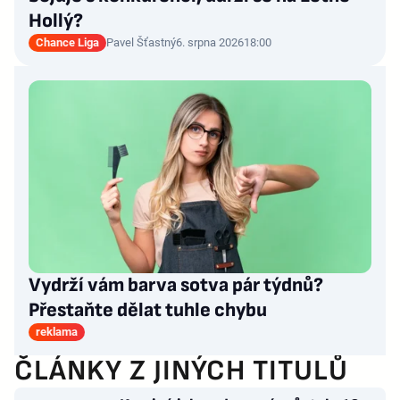
Hollý?
Chance Liga
Pavel Šťastný
6. srpna 2026
18:00
Vydrží vám barva sotva pár týdnů?
Přestaňte dělat tuhle chybu
reklama
ČLÁNKY Z JINÝCH TITULŮ