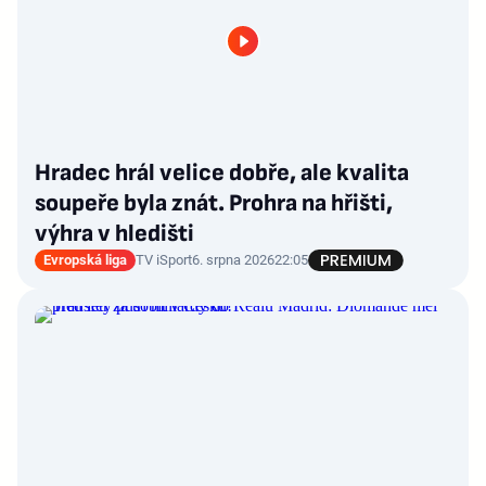
Hradec hrál velice dobře, ale kvalita
soupeře byla znát. Prohra na hřišti,
výhra v hledišti
Evropská liga
TV iSport
6. srpna 2026
22:05