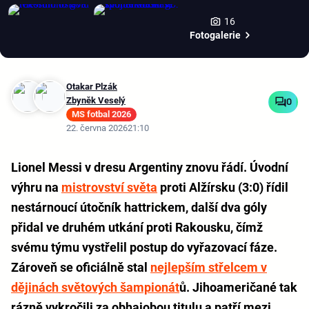
16
Fotogalerie
Otakar Plzák
Zbyněk Veselý
0
MS fotbal 2026
22. června 2026
21:10
Lionel Messi v dresu Argentiny znovu řádí. Úvodní
výhru na
mistrovství světa
proti Alžírsku (3:0) řídil
nestárnoucí útočník hattrickem, další dva góly
přidal ve druhém utkání proti Rakousku, čímž
svému týmu vystřelil postup do vyřazovací fáze.
Zároveň se oficiálně stal
nejlepším střelcem v
dějinách světových šampionát
ů. Jihoameričané tak
rázně vykročili za obhajobou titulu a patří mezi