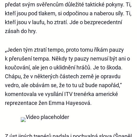
předat svým svěřencům důležité taktické pokyny. Ti,
kteří jsou pod tlakem, si odpočinou a naberou síly. Ti,
kteří jsou v laufu, ho ztratí. Jde o bezprecedentní
zásah do hry.
„Jeden tým ztratí tempo, proto tomu říkám pauzy
k přerušení tempa. Někdy ty pauzy nemusí být ani o
koučování, ale jen o uklidnění hráčů. Je to škoda.
Chápu, že v některých částech země je opravdu
vedro, ale obávám se, že to tu už bude napořád,“
komentovala ve vysílání ITV trenérka americké
reprezentace žen Emma Hayesová.
Z úst jiných trenérů padala i pochvalná slova (Španěl