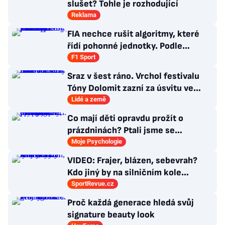
slušet? Tohle je rozhodující
Reklama
FIA nechce rušit algoritmy, které
řídí pohonné jednotky. Podle
Tombazise by to vše jen zhoršilo
F1 Sport
Sraz v šest ráno. Vrchol festivalu
Tóny Dolomit zazní za úsvitu ve
3000 metrech
Lidé a země
Co mají děti opravdu prožít o
prázdninách? Ptali jsme se
psycholožky, rodinného terapeuta a
Moje Psychologie
pedagogů
VIDEO: Frajer, blázen, sebevrah?
Kdo jiný by na silničním kole
dokázal tyhle triky?
SportRevue.cz
Proč každá generace hledá svůj
signature beauty look