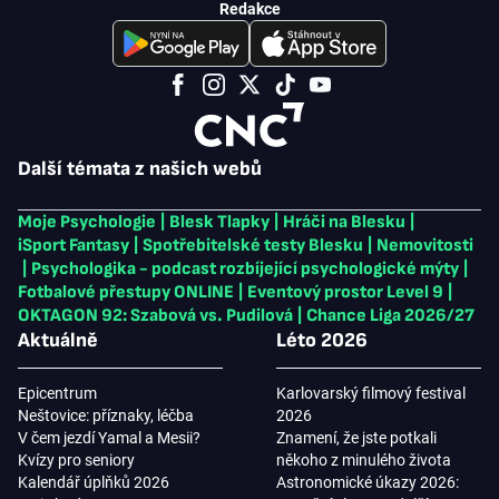
Redakce
Další témata z našich webů
Moje Psychologie
|
Blesk Tlapky
|
Hráči na Blesku
|
iSport Fantasy
|
Spotřebitelské testy Blesku
|
Nemovitosti
|
Psychologika - podcast rozbíjející psychologické mýty
|
Fotbalové přestupy ONLINE
|
Eventový prostor Level 9
|
OKTAGON 92: Szabová vs. Pudilová
|
Chance Liga 2026/27
Aktuálně
Léto 2026
Epicentrum
Karlovarský filmový festival
Neštovice: příznaky, léčba
2026
V čem jezdí Yamal a Mesii?
Znamení, že jste potkali
Kvízy pro seniory
někoho z minulého života
Kalendář úplňků 2026
Astronomické úkazy 2026: