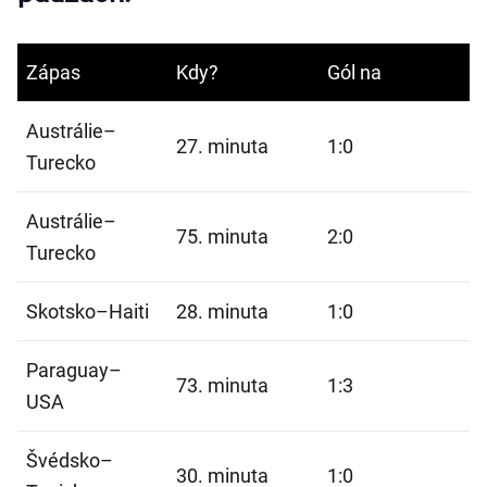
Zápas
Kdy?
Gól na
Austrálie–
27. minuta
1:0
Turecko
Austrálie–
75. minuta
2:0
Turecko
Skotsko–Haiti
28. minuta
1:0
Paraguay–
73. minuta
1:3
USA
Švédsko–
30. minuta
1:0