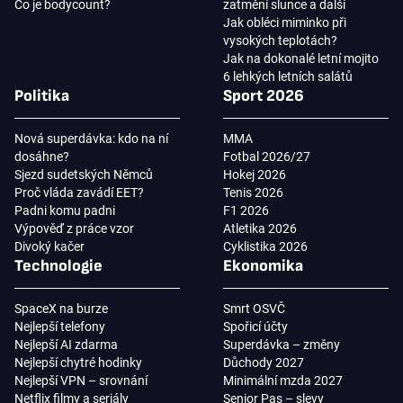
Co je bodycount?
zatmění slunce a další
Jak obléci miminko při
vysokých teplotách?
Jak na dokonalé letní mojito
6 lehkých letních salátů
Politika
Sport 2026
Nová superdávka: kdo na ní
MMA
dosáhne?
Fotbal 2026/27
Sjezd sudetských Němců
Hokej 2026
Proč vláda zavádí EET?
Tenis 2026
Padni komu padni
F1 2026
Výpověď z práce vzor
Atletika 2026
Divoký kačer
Cyklistika 2026
Technologie
Ekonomika
SpaceX na burze
Smrt OSVČ
Nejlepší telefony
Spořicí účty
Nejlepší AI zdarma
Superdávka – změny
Nejlepší chytré hodinky
Důchody 2027
Nejlepší VPN – srovnání
Minimální mzda 2027
Netflix filmy a seriály
Senior Pas – slevy