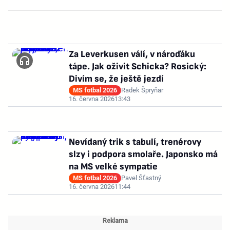
Za Leverkusen válí, v nároďáku
tápe. Jak oživit Schicka? Rosický:
Divím se, že ještě jezdí
MS fotbal 2026
Radek Špryňar
16. června 2026
13:43
Nevídaný trik s tabulí, trenérovy
slzy i podpora smolaře. Japonsko má
na MS velké sympatie
MS fotbal 2026
Pavel Šťastný
16. června 2026
11:44