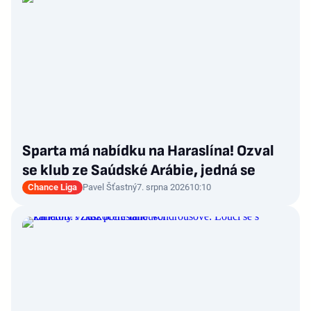
Sparta má nabídku na Haraslína! Ozval
se klub ze Saúdské Arábie, jedná se
Chance Liga
Pavel Šťastný
7. srpna 2026
10:10