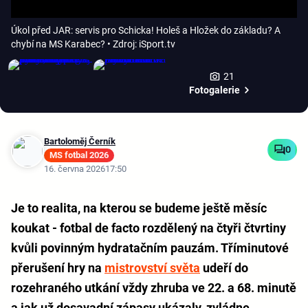
Úkol před JAR: servis pro Schicka! Holeš a Hložek do základu? A
chybí na MS Karabec?
• Zdroj: iSport.tv
21
Fotogalerie
Bartoloměj Černík
0
MS fotbal 2026
16. června 2026
17:50
Je to realita, na kterou se budeme ještě měsíc
koukat - fotbal de facto rozdělený na čtyři čtvrtiny
kvůli povinným hydratačním pauzám. Tříminutové
přerušení hry na
mistrovství světa
udeří do
rozehraného utkání vždy zhruba ve 22. a 68. minutě
a jak už dosavadní zápasy ukázaly, zvládne