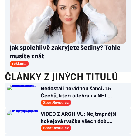
Jak spolehlivě zakryjete šediny? Tohle
musíte znát
reklama
ČLÁNKY Z JINÝCH TITULŮ
Nedostali pořádnou šanci. 15
Čechů, kteří odehráli v NHL
maximálně dva zápasy
SportRevue.cz
VIDEO Z ARCHIVU: Nejtrapnější
hokejová rvačka všech dob.
Nepadla v ní ani rána
SportRevue.cz