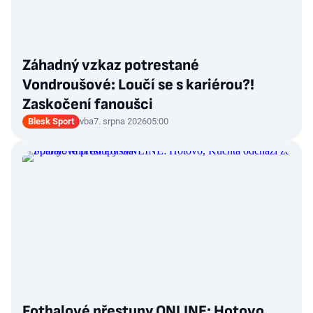
Záhadný vzkaz potrestané
Vondroušové: Loučí se s kariérou?!
Zaskočení fanoušci
Blesk Sport
vba
7. srpna 2026
05:00
Fotbalové přestupy ONLINE: Hotovo,