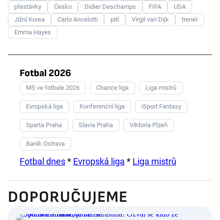
přestávky
Česko
Didier Deschamps
FIFA
USA
Jižní Korea
Carlo Ancelotti
pití
Virgil van Dijk
trenér
Emma Hayes
Fotbal 2026
MS ve fotbale 2026
Chance liga
Liga mistrů
Evropská liga
Konferenční liga
iSport Fantasy
Sparta Praha
Slavia Praha
Viktoria Plzeň
Baník Ostrava
Fotbal dnes
*
Evropská liga
*
Liga mistrů
DOPORUČUJEME