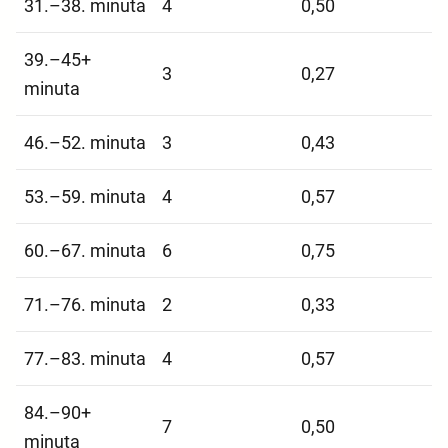
31.–38. minuta
4
0,50
39.–45+
3
0,27
minuta
46.–52. minuta
3
0,43
53.–59. minuta
4
0,57
60.–67. minuta
6
0,75
71.–76. minuta
2
0,33
77.–83. minuta
4
0,57
84.–90+
7
0,50
minuta