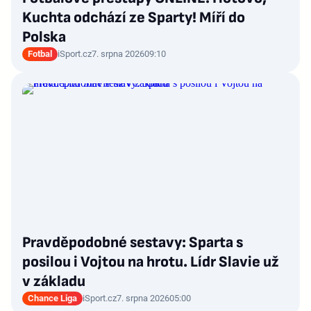
Kuchta odchází ze Sparty! Míří do
Polska
Fotbal
iSport.cz
7. srpna 2026
09:10
Pravděpodobné sestavy: Sparta s
posilou i Vojtou na hrotu. Lídr Slavie už
v základu
Chance Liga
iSport.cz
7. srpna 2026
05:00