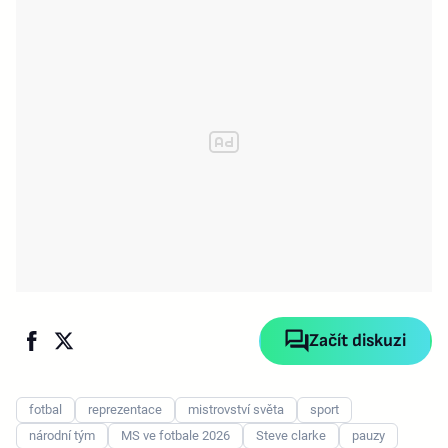
Začít diskuzi
fotbal
reprezentace
mistrovství světa
sport
národní tým
MS ve fotbale 2026
Steve clarke
pauzy