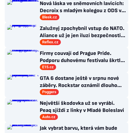
Nová láska ve sněmovních lavicích:
Decroix s mladým kolegou z ODS v
bazénu pod Sněžkou
Blesk.cz
Zalužnyj zpochybnil vstup do NATO.
Aliance už je jen iluzí bezpečnosti,
řídí ji staré doktríny
Reflex.cz
Firmy couvají od Prague Pride.
Podporu duhovému festivalu škrtl i
Microsoft
E15.cz
GTA 6 dostane ještě v srpnu nové
záběry. Rockstar oznámil dlouho
očekávanou prezentaci
Poggers
Největší škodovka už se vyrábí.
Peaq sjíždí z linky v Mladé Boleslavi
Auto.cz
Jak vybrat barvu, která vám bude