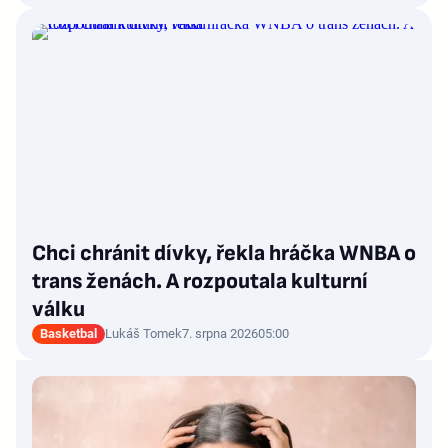
Chci chránit dívky, řekla hráčka WNBA o
trans ženách. A rozpoutala kulturní
válku
Basketbal
Lukáš Tomek
7. srpna 2026
05:00