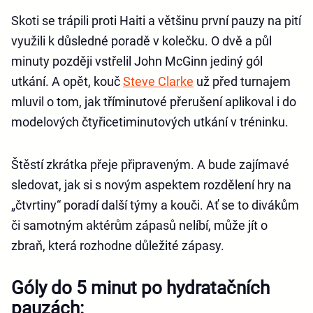
Skoti se trápili proti Haiti a většinu první pauzy na pití
využili k důsledné poradě v kolečku. O dvě a půl
minuty později vstřelil John McGinn jediný gól
utkání. A opět, kouč
Steve Clarke
už před turnajem
mluvil o tom, jak tříminutové přerušení aplikoval i do
modelových čtyřicetiminutových utkání v tréninku.
Štěstí zkrátka přeje připraveným. A bude zajímavé
sledovat, jak si s novým aspektem rozdělení hry na
„čtvrtiny“ poradí další týmy a kouči. Ať se to divákům
či samotným aktérům zápasů nelíbí, může jít o
zbraň, která rozhodne důležité zápasy.
Góly do 5 minut po hydratačních
pauzách: