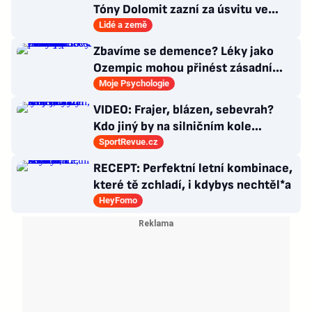
Tóny Dolomit zazní za úsvitu ve
3000 metrech
Lidé a země
Zbavíme se demence? Léky jako
Ozempic mohou přinést zásadní
průlom v léčbě Alzheimerovy
Moje Psychologie
choroby
VIDEO: Frajer, blázen, sebevrah?
Kdo jiný by na silničním kole
dokázal tyhle triky?
SportRevue.cz
RECEPT: Perfektní letní kombinace,
které tě zchladí, i kdybys nechtěl*a
HeyFomo