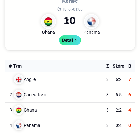
Konec
Čt 18. 6.
01:00
1
0
Ghana
Panama
Detail
#
Tým
Z
Skóre
B
Anglie
3
6:2
7
1
Chorvatsko
3
5:5
6
2
Ghana
3
2:2
4
3
Panama
3
0:4
0
4