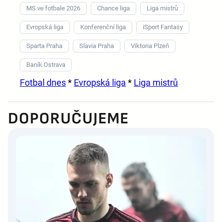
MS ve fotbale 2026
Chance liga
Liga mistrů
Evropská liga
Konferenční liga
iSport Fantasy
Sparta Praha
Slavia Praha
Viktoria Plzeň
Baník Ostrava
Fotbal dnes
*
Evropská liga
*
Liga mistrů
DOPORUČUJEME