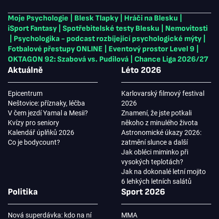
Moje Psychologie
|
Blesk Tlapky
|
Hráči na Blesku
|
iSport Fantasy
|
Spotřebitelské testy Blesku
|
Nemovitosti
|
Psychologika - podcast rozbíjející psychologické mýty
|
Fotbalové přestupy ONLINE
|
Eventový prostor Level 9
|
OKTAGON 92: Szabová vs. Pudilová
|
Chance Liga 2026/27
Aktuálně
Léto 2026
Epicentrum
Karlovarský filmový festival
Neštovice: příznaky, léčba
2026
V čem jezdí Yamal a Mesii?
Znamení, že jste potkali
Kvízy pro seniory
někoho z minulého života
Kalendář úplňků 2026
Astronomické úkazy 2026:
Co je bodycount?
zatmění slunce a další
Jak obléci miminko při
vysokých teplotách?
Jak na dokonalé letní mojito
6 lehkých letních salátů
Politika
Sport 2026
Nová superdávka: kdo na ní
MMA