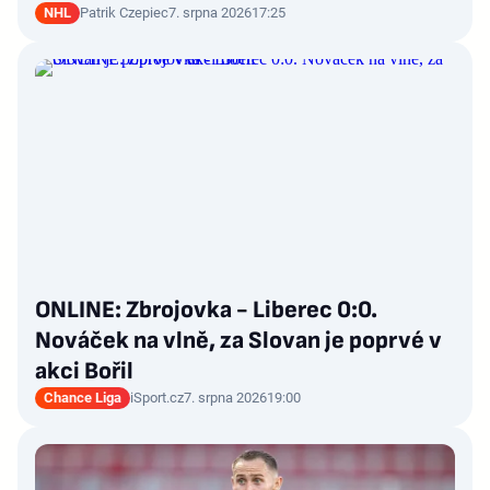
NHL
Patrik Czepiec
7. srpna 2026
17:25
ONLINE: Zbrojovka - Liberec 0:0.
Nováček na vlně, za Slovan je poprvé v
akci Bořil
Chance Liga
iSport.cz
7. srpna 2026
19:00