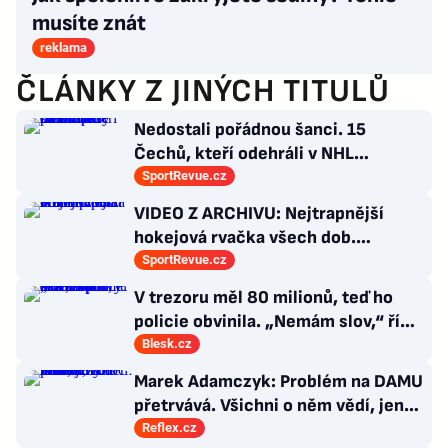
musíte znát
reklama
ČLÁNKY Z JINÝCH TITULŮ
Nedostali pořádnou šanci. 15
Čechů, kteří odehráli v NHL
maximálně dva zápasy
SportRevue.cz
VIDEO Z ARCHIVU: Nejtrapnější
hokejová rvačka všech dob.
Nepadla v ní ani rána
SportRevue.cz
V trezoru měl 80 milionů, teď ho
policie obvinila. „Nemám slov,“ říká
exšéf Správy železnic
Blesk.cz
Marek Adamczyk: Problém na DAMU
přetrvává. Všichni o něm vědí, jen
moc nevědí, co s ním
Reflex.cz