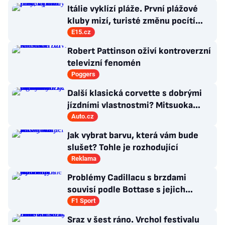
Itálie vyklízí pláže. První plážové
kluby mizí, turisté změnu pocítí
brzy
E15.cz
Robert Pattinson oživí kontroverzní
televizní fenomén
Poggers
Další klasická corvette s dobrými
jízdními vlastnostmi? Mitsuoka
znovu využije legendární MX-5
Auto.cz
Jak vybrat barvu, která vám bude
slušet? Tohle je rozhodující
Reklama
Problémy Cadillacu s brzdami
souvisí podle Bottase s jejich
chlazením
F1 Sport
Sraz v šest ráno. Vrchol festivalu