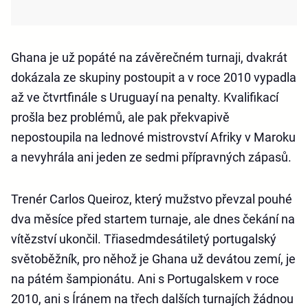
Ghana je už popáté na závěrečném turnaji, dvakrát
dokázala ze skupiny postoupit a v roce 2010 vypadla
až ve čtvrtfinále s Uruguayí na penalty. Kvalifikací
prošla bez problémů, ale pak překvapivě
nepostoupila na lednové mistrovství Afriky v Maroku
a nevyhrála ani jeden ze sedmi přípravných zápasů.
Trenér Carlos Queiroz, který mužstvo převzal pouhé
dva měsíce před startem turnaje, ale dnes čekání na
vítězství ukončil. Třiasedmdesátiletý portugalský
světoběžník, pro něhož je Ghana už devátou zemí, je
na pátém šampionátu. Ani s Portugalskem v roce
2010, ani s Íránem na třech dalších turnajích žádnou