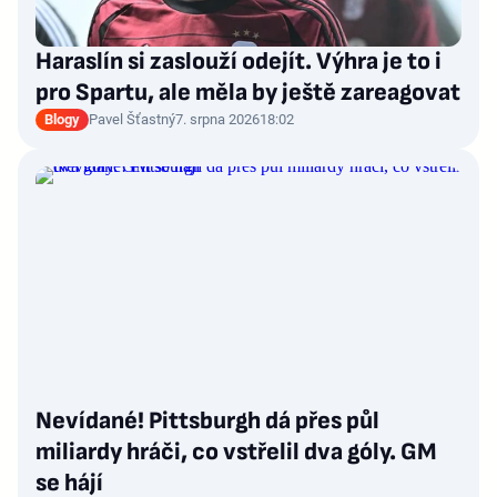
Haraslín si zaslouží odejít. Výhra je to i
pro Spartu, ale měla by ještě zareagovat
Blogy
Pavel Šťastný
7. srpna 2026
18:02
Nevídané! Pittsburgh dá přes půl
miliardy hráči, co vstřelil dva góly. GM
se hájí