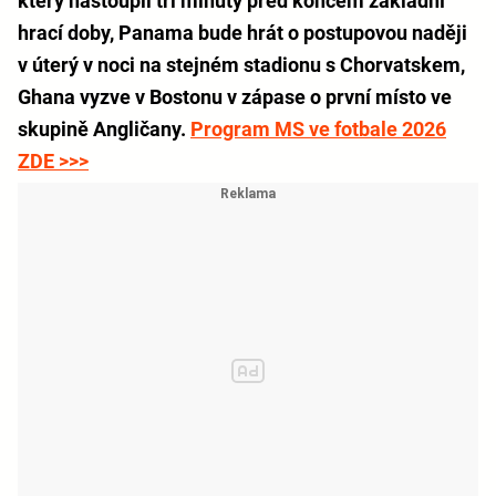
který nastoupil tři minuty před koncem základní
hrací doby, Panama bude hrát o postupovou naději
v úterý v noci na stejném stadionu s Chorvatskem,
Ghana vyzve v Bostonu v zápase o první místo ve
skupině Angličany.
Program MS ve fotbale 2026
ZDE >>>