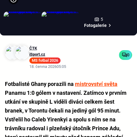
5
Fotogalerie
ČTK
iSport.cz
0
MS fotbal 2026
18. června 2026
05:05
Fotbalisté Ghany porazili na
mistrovství světa
Panamu 1:0 gólem v nastavení. Zatímco v prvním
utkání ve skupině L viděli diváci celkem šest
branek, v Torontu čekali na jediný gól 95 minut.
Vstřelil ho Caleb Yirenkyi a spolu s ním se na
trávníku radoval i plzeňský útočník Prince Adu,