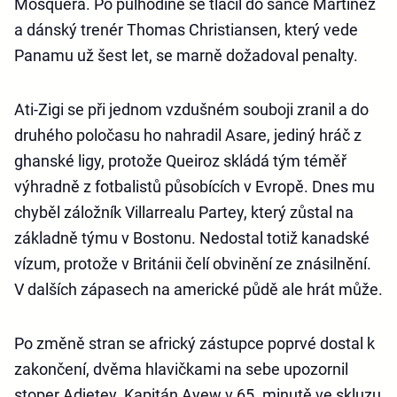
Mosquera. Po půlhodině se tlačil do šance Martínez
a dánský trenér Thomas Christiansen, který vede
Panamu už šest let, se marně dožadoval penalty.
Ati-Zigi se při jednom vzdušném souboji zranil a do
druhého poločasu ho nahradil Asare, jediný hráč z
ghanské ligy, protože Queiroz skládá tým téměř
výhradně z fotbalistů působících v Evropě. Dnes mu
chyběl záložník Villarrealu Partey, který zůstal na
základně týmu v Bostonu. Nedostal totiž kanadské
vízum, protože v Británii čelí obvinění ze znásilnění.
V dalších zápasech na americké půdě ale hrát může.
Po změně stran se africký zástupce poprvé dostal k
zakončení, dvěma hlavičkami na sebe upozornil
stoper Adjetey. Kapitán Ayew v 65. minutě ve skluzu