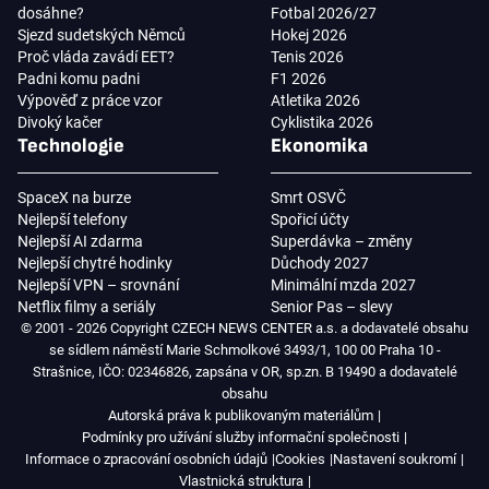
dosáhne?
Fotbal 2026/27
Sjezd sudetských Němců
Hokej 2026
Proč vláda zavádí EET?
Tenis 2026
Padni komu padni
F1 2026
Výpověď z práce vzor
Atletika 2026
Divoký kačer
Cyklistika 2026
Technologie
Ekonomika
SpaceX na burze
Smrt OSVČ
Nejlepší telefony
Spořicí účty
Nejlepší AI zdarma
Superdávka – změny
Nejlepší chytré hodinky
Důchody 2027
Nejlepší VPN – srovnání
Minimální mzda 2027
Netflix filmy a seriály
Senior Pas – slevy
© 2001 - 2026 Copyright CZECH NEWS CENTER a.s. a dodavatelé obsahu
se sídlem náměstí Marie Schmolkové 3493/1, 100 00 Praha 10 -
Strašnice, IČO: 02346826, zapsána v OR, sp.zn. B 19490 a dodavatelé
obsahu
Autorská práva k publikovaným materiálům
Podmínky pro užívání služby informační společnosti
Informace o zpracování osobních údajů
Cookies
Nastavení soukromí
Vlastnická struktura