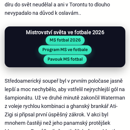
díru do svět neudělal a ani v Torontu to dlouho
nevypadalo na důvod k oslavám..
Mistrovství světa ve fotbale 2026
MS fotbal 2026
Program MS ve fotbale
Pavouk MS fotbal
Středoamerický soupeř byl v prvním poločase jasně
lepší a moc nechybělo, aby vstřelil nejrychlejší gól na
šampionátu. Už ve druhé minutě zakončil Waterman
z voleje rychlou kombinaci a ghanský brankář Ati-
Zigi si připsal první úspěšný zákrok. V akci byl
mnohem častěji než jeho panamský protějšek