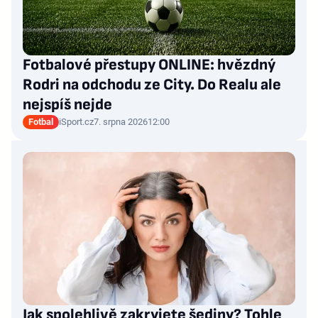
Fotbalové přestupy ONLINE: hvězdný
Rodri na odchodu ze City. Do Realu ale
nejspíš nejde
Fotbal
iSport.cz
7. srpna 2026
12:00
Jak spolehlivě zakryjete šediny? Tohle