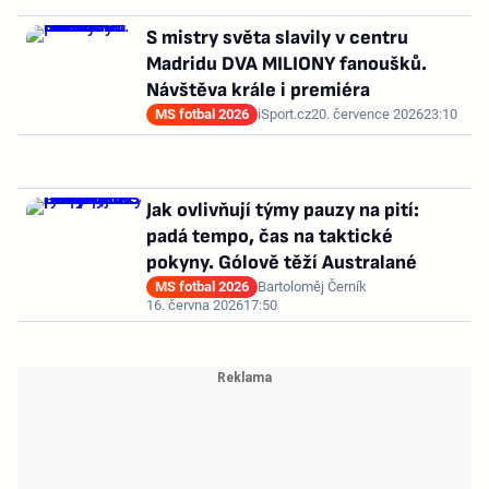
S mistry světa slavily v centru
Madridu DVA MILIONY fanoušků.
Návštěva krále i premiéra
MS fotbal 2026
iSport.cz
20. července 2026
23:10
Jak ovlivňují týmy pauzy na pití:
padá tempo, čas na taktické
pokyny. Gólově těží Australané
MS fotbal 2026
Bartoloměj Černík
16. června 2026
17:50