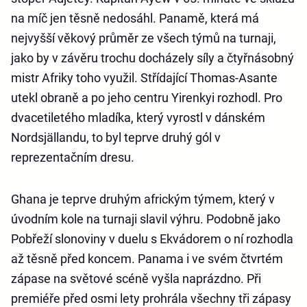
na míč jen těsně nedosáhl. Panamě, která má
nejvyšší věkový průměr ze všech týmů na turnaji,
jako by v závěru trochu docházely síly a čtyřnásobný
mistr Afriky toho využil. Střídající Thomas-Asante
utekl obraně a po jeho centru Yirenkyi rozhodl. Pro
dvacetiletého mladíka, který vyrostl v dánském
Nordsjällandu, to byl teprve druhý gól v
reprezentačním dresu.
Ghana je teprve druhým africkým týmem, který v
úvodním kole na turnaji slavil výhru. Podobně jako
Pobřeží slonoviny v duelu s Ekvádorem o ní rozhodla
až těsně před koncem. Panama i ve svém čtvrtém
zápase na světové scéně vyšla naprázdno. Při
premiéře před osmi lety prohrála všechny tři zápasy