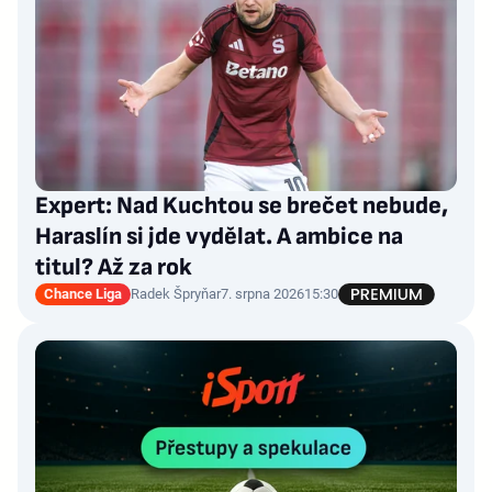
Expert: Nad Kuchtou se brečet nebude,
Haraslín si jde vydělat. A ambice na
titul? Až za rok
Chance Liga
Radek Špryňar
7. srpna 2026
15:30