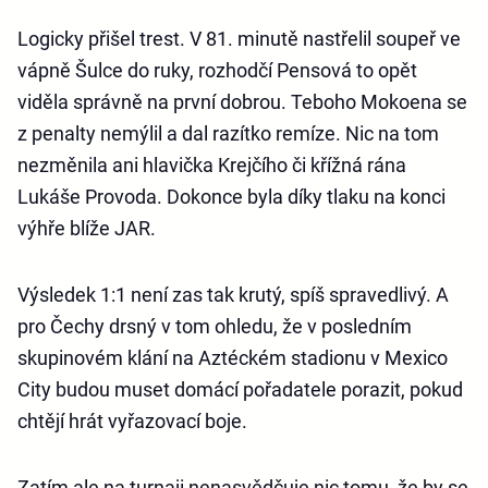
Logicky přišel trest. V 81. minutě nastřelil soupeř ve
vápně Šulce do ruky, rozhodčí Pensová to opět
viděla správně na první dobrou. Teboho Mokoena se
z penalty nemýlil a dal razítko remíze. Nic na tom
nezměnila ani hlavička Krejčího či křížná rána
Lukáše Provoda. Dokonce byla díky tlaku na konci
výhře blíže JAR.
Výsledek 1:1 není zas tak krutý, spíš spravedlivý. A
pro Čechy drsný v tom ohledu, že v posledním
skupinovém klání na Aztéckém stadionu v Mexico
City budou muset domácí pořadatele porazit, pokud
chtějí hrát vyřazovací boje.
Zatím ale na turnaji nenasvědčuje nic tomu, že by se