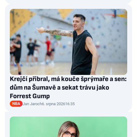
Krejčí přibral, má kouče šprýmaře a sen:
dům na Šumavě a sekat trávu jako
Forrest Gump
NBA
Jan Jaroch
6. srpna 2026
16:35