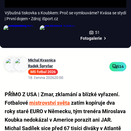
Výbušná tiskovka s Koubkem: Proč se vymlouváme? Kvása se stydí
| První dojem
• Zdroj: iSport.cz
51
Fotogalerie
Michal Kvasnica
Radek Špryňar
514
MS fotbal 2026
18. června 2026
20:00
PŘÍMO Z USA | Zmar, zklamání a blízké vyřazení.
Fotbalové
mistrovství světa
zatím kopíruje dva
roky staré EURO v Německu, tým trenéra Miroslava
Koubka nedokázal v Americe porazit ani JAR.
Michal Sadílek sice před 67 tisíci diváky v Atlantě