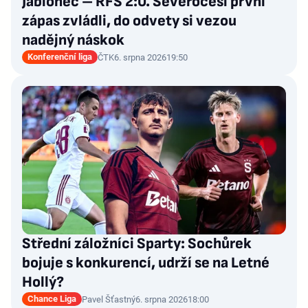
Jablonec – RFS 2:0. Severočeši první
zápas zvládli, do odvety si vezou
nadějný náskok
Konferenční liga
ČTK
6. srpna 2026
19:50
Střední záložníci Sparty: Sochůrek
bojuje s konkurencí, udrží se na Letné
Hollý?
Chance Liga
Pavel Šťastný
6. srpna 2026
18:00