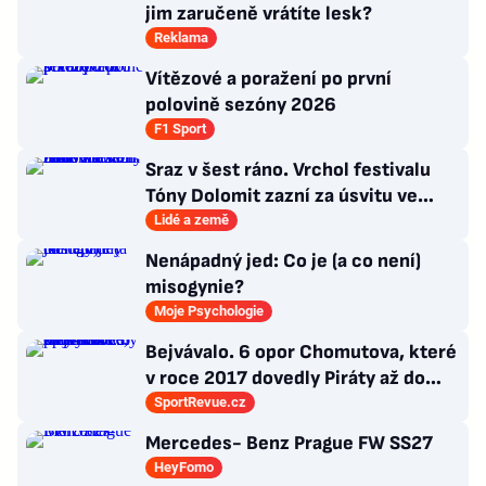
jim zaručeně vrátíte lesk?
Reklama
Vítězové a poražení po první
polovině sezóny 2026
F1 Sport
Sraz v šest ráno. Vrchol festivalu
Tóny Dolomit zazní za úsvitu ve
3000 metrech
Lidé a země
Nenápadný jed: Co je (a co není)
misogynie?
Moje Psychologie
Bejvávalo. 6 opor Chomutova, které
v roce 2017 dovedly Piráty až do
semifinále play-off
SportRevue.cz
Mercedes- Benz Prague FW SS27
HeyFomo