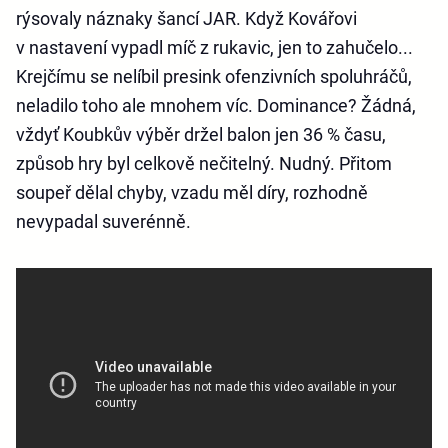
rýsovaly náznaky šancí JAR. Když Kovářovi
v nastavení vypadl míč z rukavic, jen to zahučelo...
Krejčímu se nelíbil presink ofenzivních spoluhráčů,
neladilo toho ale mnohem víc. Dominance? Žádná,
vždyť Koubkův výběr držel balon jen 36 % času,
způsob hry byl celkově nečitelný. Nudný. Přitom
soupeř dělal chyby, vzadu měl díry, rozhodně
nevypadal suverénně.