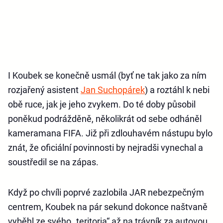
I Koubek se konečně usmál (byť ne tak jako za ním
rozjařený asistent
Jan Suchopárek
) a roztáhl k nebi
obě ruce, jak je jeho zvykem. Do té doby působil
poněkud podrážděně, několikrát od sebe odháněl
kameramana FIFA. Již při zdlouhavém nástupu bylo
znát, že oficiální povinnosti by nejradši vynechal a
soustředil se na zápas.
Když po chvíli poprvé zazlobila JAR nebezpečným
centrem, Koubek na pár sekund dokonce naštvaně
vyběhl ze svého „teritoria“ až na trávník za autovou