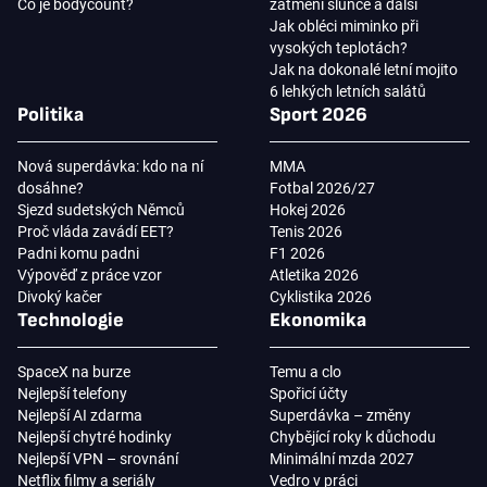
Co je bodycount?
zatmění slunce a další
Jak obléci miminko při
vysokých teplotách?
Jak na dokonalé letní mojito
6 lehkých letních salátů
Politika
Sport 2026
Nová superdávka: kdo na ní
MMA
dosáhne?
Fotbal 2026/27
Sjezd sudetských Němců
Hokej 2026
Proč vláda zavádí EET?
Tenis 2026
Padni komu padni
F1 2026
Výpověď z práce vzor
Atletika 2026
Divoký kačer
Cyklistika 2026
Technologie
Ekonomika
SpaceX na burze
Temu a clo
Nejlepší telefony
Spořicí účty
Nejlepší AI zdarma
Superdávka – změny
Nejlepší chytré hodinky
Chybějící roky k důchodu
Nejlepší VPN – srovnání
Minimální mzda 2027
Netflix filmy a seriály
Vedro v práci