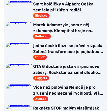
Smrt holčičky v Alpách: Češka
zemřela při túře s rodiči
Blesk.cz
Marek Adamczyk: Jsem z něj
zklamaný. Klempíř si hraje na
ministra. Nestačí se tak tvářit, musí
Reflex.cz
zamakat
Jedna česká iluze se právě rozpadá.
Zelená transformace je pojistkou
proti chaosu
E15.cz
GTA 6 dostane ještě v srpnu nové
záběry. Rockstar oznámil dlouho
očekávanou prezentaci
Poggers
Více než polovina Němců je pro
zrušení neomezené rychlosti. Vláda
řekla, co si o tom myslí
Auto.cz
Řekněte STOP mdlým vlasům! Jak