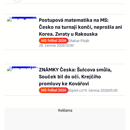
Postupová matematika na MS:
Česko na turnaji končí, neprošla ani
Korea. Zvraty u Rakouska
MS fotbal 2026
Otakar Plzák
28. června 2026
10:00
ZNÁMKY Česka: Šulcova smůla,
Souček bil do očí. Krejčího
promluvy ke Kovářovi
MS fotbal 2026
iSport.cz
19. června 2026
05:00