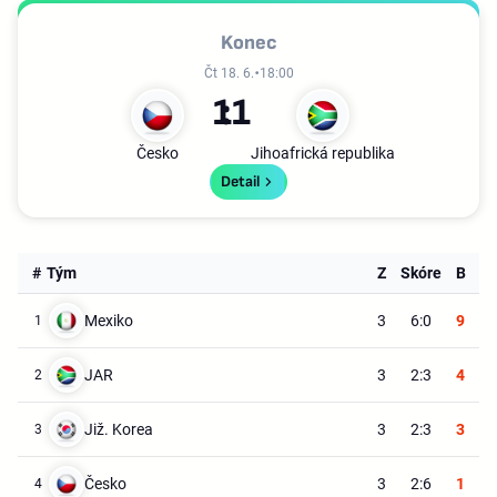
Konec
Čt 18. 6.
18:00
1
1
Česko
Jihoafrická republika
Detail
#
Tým
Z
Skóre
B
Mexiko
3
6:0
9
1
JAR
3
2:3
4
2
Již. Korea
3
2:3
3
3
Česko
3
2:6
1
4