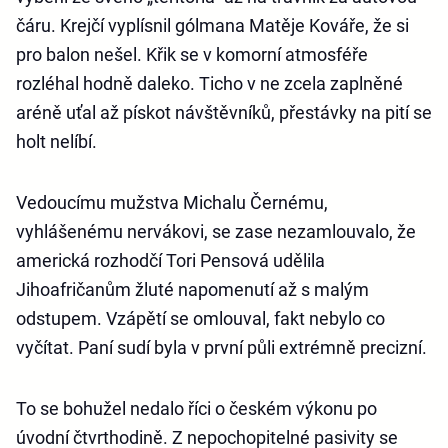
čáru. Krejčí vyplísnil gólmana Matěje Kováře, že si
pro balon nešel. Křik se v komorní atmosféře
rozléhal hodně daleko. Ticho v ne zcela zaplněné
aréně uťal až pískot návštěvníků, přestávky na pití se
holt nelíbí.
Vedoucímu mužstva Michalu Černému,
vyhlášenému nervákovi, se zase nezamlouvalo, že
americká rozhodčí Tori Pensová udělila
Jihoafričanům žluté napomenutí až s malým
odstupem. Vzápětí se omlouval, fakt nebylo co
vyčítat. Paní sudí byla v první půli extrémně precizní.
To se bohužel nedalo říci o českém výkonu po
úvodní čtvrthodině. Z nepochopitelné pasivity se