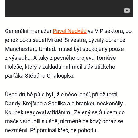
Generální manažer
Pavel Nedvěd
ve VIP sektoru, po
jehož boku seděl Mikaël Silvestre, bývalý obránce
Manchesteru United, musel být spokojený pouze
z výsledku. A taky z pevného projevu Tomáše
Holeše, který v základu nahradil slávistického
parťáka Štěpána Chaloupka.
Úvod druhé půle byl již o něco lepší, příležitosti
Daridy, Krejčího a Sadílka ale brankou neskončily.
Koubek reagoval střídáními, Zelený se Šulcem do
mače vstoupili slušně, nicméně celkový obraz se
nezměnil. Připomínal křeč, ne pohodu.