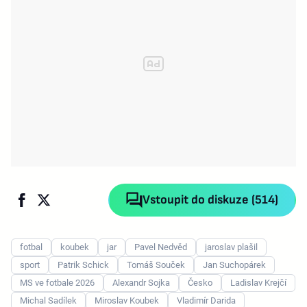
Vstoupit do diskuze (514)
fotbal
koubek
jar
Pavel Nedvěd
jaroslav plašil
sport
Patrik Schick
Tomáš Souček
Jan Suchopárek
MS ve fotbale 2026
Alexandr Sojka
Česko
Ladislav Krejčí
Michal Sadílek
Miroslav Koubek
Vladimír Darida