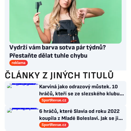
Vydrží vám barva sotva pár týdnů?
Přestaňte dělat tuhle chybu
reklama
ČLÁNKY Z JINÝCH TITULŮ
Karviná jako odrazový můstek. 10
hráčů, kteří se ze slezského klubu
probili k lukrativnímu angažmá
SportRevue.cz
6 hráčů, které Slavia od roku 2022
koupila z Mladé Boleslavi. Jak se jim
po přestupu do Edenu vedlo?
SportRevue.cz