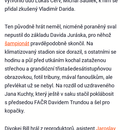
vytvořilo duo Lukáš Červ, Michal Sadílek, k nim se
přidal zkušený Vladimír Darida.
Ten původně hrát neměl, nicméně poraněný sval
nepustil do základu Davida Juráska, pro něhož
šampionát
pravděpodobně skončil. Na
klimatizovaný stadion sice dorazil, s ostatními se
hodinu a půl před utkáním kochal zataženou
střechou a grandiózní třistašedesátistupňovou
obrazovkou, fotil tribuny, mával fanouškům, ale
převlékat už se nebyl. Na rozdíl od uzdraveného
Jana Kuchty, který ještě v saku stačil poklábosit
s předsedou FAČR Davidem Trundou a šel pro
kopačky.
Divokej Bill hrál z reproduktorů, asistent
Jaroslav