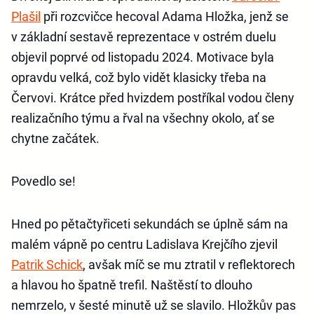
Plašil
při rozcvičce hecoval Adama Hložka, jenž se
v základní sestavě reprezentace v ostrém duelu
objevil poprvé od listopadu 2024. Motivace byla
opravdu velká, což bylo vidět klasicky třeba na
Červovi. Krátce před hvizdem postříkal vodou členy
realizačního týmu a řval na všechny okolo, ať se
chytne začátek.
Povedlo se!
Hned po pětačtyřiceti sekundách se úplně sám na
malém vápně po centru Ladislava Krejčího zjevil
Patrik Schick
, avšak míč se mu ztratil v reflektorech
a hlavou ho špatně trefil. Naštěstí to dlouho
nemrzelo, v šesté minutě už se slavilo. Hložkův pas