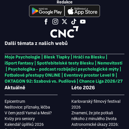
Redakce
Další témata z našich webů
Moje Psychologie
|
Blesk Tlapky
|
Hráči na Blesku
|
iSport Fantasy
|
Spotřebitelské testy Blesku
|
Nemovitosti
|
Psychologika - podcast rozbíjející psychologické mýty
|
Fotbalové přestupy ONLINE
|
Eventový prostor Level 9
|
OKTAGON 92: Szabová vs. Pudilová
|
Chance Liga 2026/27
Aktuálně
Léto 2026
Epicentrum
Karlovarský filmový festival
Neštovice: příznaky, léčba
2026
V čem jezdí Yamal a Mesii?
Znamení, že jste potkali
Kvízy pro seniory
někoho z minulého života
Kalendář úplňků 2026
Astronomické úkazy 2026: