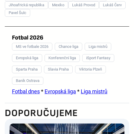
Jihoafrická republika
Mexiko
Lukáš Provod
Lukáš Červ
Pavel Šulc
Fotbal 2026
MS ve fotbale 2026
Chance liga
Liga mistrů
Evropská liga
Konferenční liga
iSport Fantasy
Sparta Praha
Slavia Praha
Viktoria Plzeň
Baník Ostrava
Fotbal dnes
*
Evropská liga
*
Liga mistrů
DOPORUČUJEME