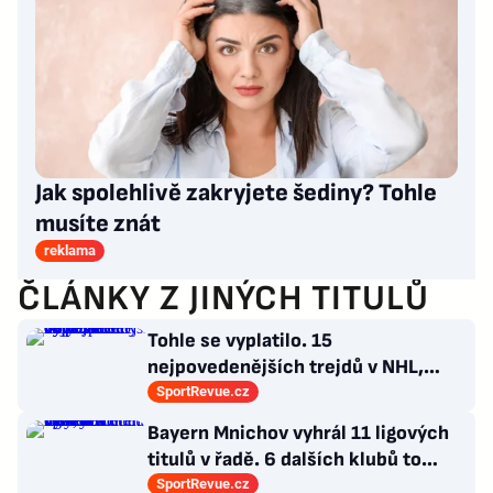
Jak spolehlivě zakryjete šediny? Tohle
musíte znát
reklama
ČLÁNKY Z JINÝCH TITULŮ
Tohle se vyplatilo. 15
nejpovedenějších trejdů v NHL,
které byly upečeny na poslední
SportRevue.cz
chvíli
Bayern Mnichov vyhrál 11 ligových
titulů v řadě. 6 dalších klubů to
zvládlo také, některé i víckrát
SportRevue.cz