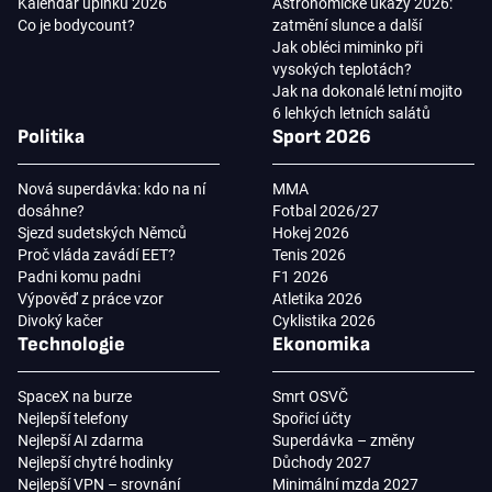
Kalendář úplňků 2026
Astronomické úkazy 2026:
Co je bodycount?
zatmění slunce a další
Jak obléci miminko při
vysokých teplotách?
Jak na dokonalé letní mojito
6 lehkých letních salátů
Politika
Sport 2026
Nová superdávka: kdo na ní
MMA
dosáhne?
Fotbal 2026/27
Sjezd sudetských Němců
Hokej 2026
Proč vláda zavádí EET?
Tenis 2026
Padni komu padni
F1 2026
Výpověď z práce vzor
Atletika 2026
Divoký kačer
Cyklistika 2026
Technologie
Ekonomika
SpaceX na burze
Smrt OSVČ
Nejlepší telefony
Spořicí účty
Nejlepší AI zdarma
Superdávka – změny
Nejlepší chytré hodinky
Důchody 2027
Nejlepší VPN – srovnání
Minimální mzda 2027