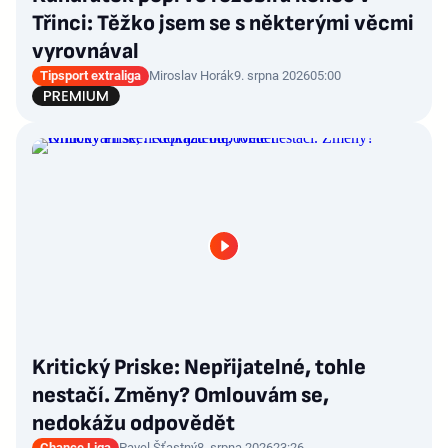
Třinci: Těžko jsem se s některými věcmi
vyrovnával
Tipsport extraliga
Miroslav Horák
9. srpna 2026
05:00
Kritický Priske: Nepřijatelné, tohle
nestačí. Změny? Omlouvám se,
nedokážu odpovědět
Chance Liga
Pavel Šťastný
8. srpna 2026
23:26