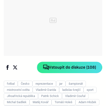
Vstoupit do diskuze (108)
fotbal
Česko
reprezentace
jar
šampionát
mistrovství světa
Vladimír Darida
ladislav krejčí
sport
Jihoafrická republika
Patrik Schick
Vladimír Coufal
Michal Sadílek
Matěj Kovář
Tomáš Holeš
Adam Hložek