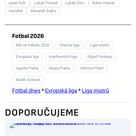
pavel šulc
Lukáš Provod
Lukáš Červ
Robin Hranáč
mundial
Alexandr Sojka
Fotbal 2026
MS ve fotbale 2026
Chance liga
Liga mistrů
Evropská liga
Konferenční liga
iSport Fantasy
Sparta Praha
Slavia Praha
Viktoria Plzeň
Baník Ostrava
Fotbal dnes
*
Evropská liga
*
Liga mistrů
DOPORUČUJEME