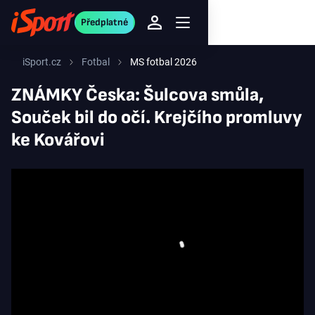
Předplatné
iSport.cz
Fotbal
MS fotbal 2026
ZNÁMKY Česka: Šulcova smůla,
Souček bil do očí. Krejčího promluvy
ke Kovářovi