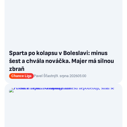
Sparta po kolapsu v Boleslavi: minus
šest a chvála nováčka. Majer má silnou
zbraň
Chance Liga
Pavel Šťastný
9. srpna 2026
05:00