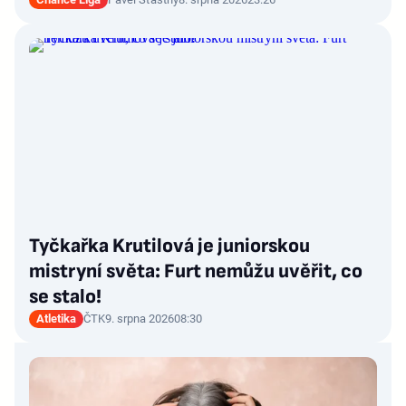
Tyčkařka Krutilová je juniorskou
mistryní světa: Furt nemůžu uvěřit, co
se stalo!
Atletika
ČTK
9. srpna 2026
08:30