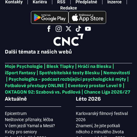
Kontakty
Kariéra
RSS
Předplatné
Inzerce
Redakce
Další témata z našich webů
Moje Psychologie
|
Blesk Tlapky
|
Hráči na Blesku
|
iSport Fantasy
|
Spotřebitelské testy Blesku
|
Nemovitosti
|
Psychologika - podcast rozbíjející psychologické mýty
|
Fotbalové přestupy ONLINE
|
Eventový prostor Level 9
|
OKTAGON 92: Szabová vs. Pudilová
|
Chance Liga 2026/27
Aktuálně
Léto 2026
Epicentrum
Karlovarský filmový festival
Neštovice: příznaky, léčba
2026
V čem jezdí Yamal a Mesii?
Znamení, že jste potkali
Kvízy pro seniory
někoho z minulého života