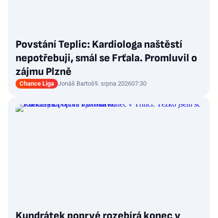
Povstání Teplic: Kardiologa naštěstí
nepotřebuji, smál se Frťala. Promluvil o
zájmu Plzně
Chance Liga
Jonáš Bartoš
9. srpna 2026
07:30
Kundrátek poprvé rozebírá konec v