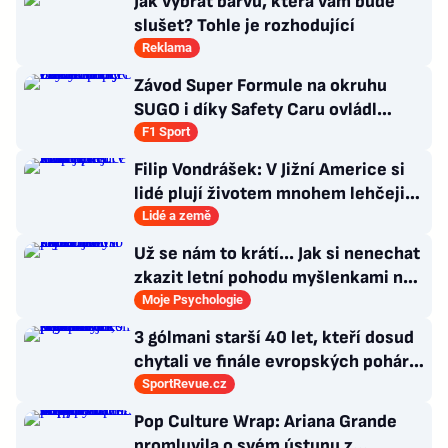
Jak vybrat barvu, která vám bude
slušet? Tohle je rozhodující
Reklama
Závod Super Formule na okruhu
SUGO i díky Safety Caru ovládl
Fukuzumi. Staněk po chybě nedojel
F1 Sport
Filip Vondrášek: V Jižní Americe si
lidé plují životem mnohem lehčeji,
věci tolik neřeší
Lidé a země
Už se nám to krátí... Jak si nenechat
zkazit letní pohodu myšlenkami na
zářijový zápřah?
Moje Psychologie
3 gólmani starší 40 let, kteří dosud
chytali ve finále evropských pohárů.
Všichni odešli ze hřiště jako
SportRevue.cz
poražení
Pop Culture Wrap: Ariana Grande
promluvila o svém ústupu z