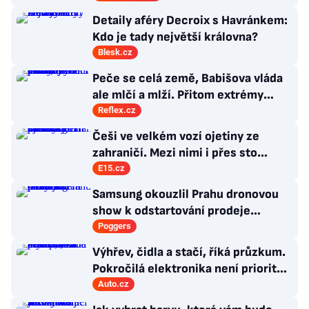
Detaily aféry Decroix s Havránkem:
Kdo je tady největší královna?
Blesk.cz
Peče se celá země, Babišova vláda
ale mlčí a mlží. Přitom extrémy
počasí jsou trvalými problémy
Reflex.cz
Česka
Češi ve velkém vozí ojetiny ze
zahraničí. Mezi nimi i přes sto
Ferrari a desítky Lamborghini
E15.cz
Samsung okouzlil Prahu dronovou
show k odstartování prodeje
nových produktů
Poggers
Výhřev, čidla a stačí, říká průzkum.
Pokročilá elektronika není prioritou
zákazníků
Auto.cz