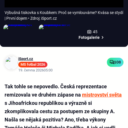
Výbušná tiskovka s Koubkem: Proč se vymlouváme? Kvása se stydí
| První dojem
• Zdroj: iSport.cz
45
Fotogalerie
iSport.cz
108
MS fotbal 2026
19. června 2026
05:00
Tak tohle se nepovedlo. Česká reprezentace
remizovala ve druhém zápase na
mistrovství světa
s Jihoafrickou republikou a výrazně si
zkomplikovala cestu za postupem ze skupiny A.
Našla se nějaká pozitiva? Ano, třeba výkony
Tomáše Holeše či Michala Sadílka. A jak si vedli