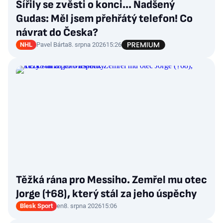
Šířily se zvěsti o konci... Nadšený
Gudas: Měl jsem přehřátý telefon! Co
návrat do Česka?
NHL
Pavel Bárta
8. srpna 2026
15:26
Těžká rána pro Messiho. Zemřel mu otec
Jorge (†68), který stál za jeho úspěchy
Blesk Sport
en
8. srpna 2026
15:06