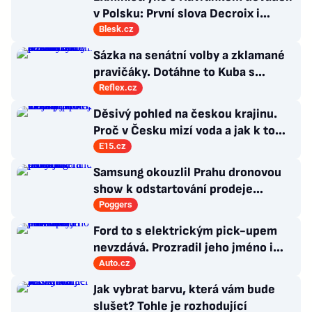
v Polsku: První slova Decroix i
Havránkové!
Blesk.cz
Sázka na senátní volby a zklamané
pravičáky. Dotáhne to Kuba s
hnutím Naše Česko do celostátní
Reflex.cz
politiky?
Děsivý pohled na českou krajinu.
Proč v Česku mizí voda a jak k tomu
přispívají rodinné bazény?
E15.cz
Samsung okouzlil Prahu dronovou
show k odstartování prodeje
nových produktů
Poggers
Ford to s elektrickým pick-upem
nevzdává. Prozradil jeho jméno i
atraktivní cenovku
Auto.cz
Jak vybrat barvu, která vám bude
slušet? Tohle je rozhodující