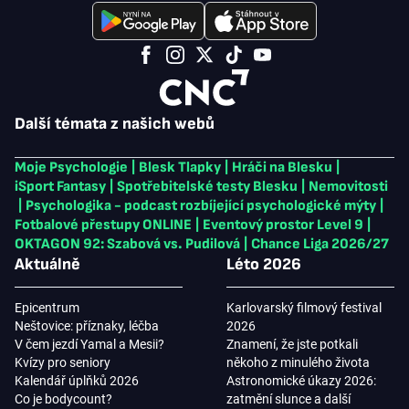
Další témata z našich webů
Moje Psychologie
|
Blesk Tlapky
|
Hráči na Blesku
|
iSport Fantasy
|
Spotřebitelské testy Blesku
|
Nemovitosti
|
Psychologika - podcast rozbíjející psychologické mýty
|
Fotbalové přestupy ONLINE
|
Eventový prostor Level 9
|
OKTAGON 92: Szabová vs. Pudilová
|
Chance Liga 2026/27
Aktuálně
Léto 2026
Epicentrum
Karlovarský filmový festival
Neštovice: příznaky, léčba
2026
V čem jezdí Yamal a Mesii?
Znamení, že jste potkali
Kvízy pro seniory
někoho z minulého života
Kalendář úplňků 2026
Astronomické úkazy 2026:
Co je bodycount?
zatmění slunce a další