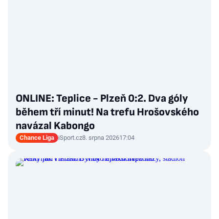
ONLINE: Teplice - Plzeň 0:2. Dva góly
během tří minut! Na trefu Hrošovského
navázal Kabongo
Chance Liga
iSport.cz
8. srpna 2026
17:04