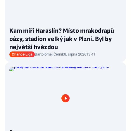
Kam míří Haraslín? Místo mrakodrapů
oázy, stadion velký jak v Plzni. Byl by
největší hvězdou
Chance Liga
Bartoloměj Černík
8. srpna 2026
13:41