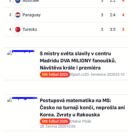
Austrálie
3
2:2
4
2
Paraguay
3
2:4
4
3
Turecko
3
3:5
3
4
S mistry světa slavily v centru
Madridu DVA MILIONY fanoušků.
Návštěva krále i premiéra
MS fotbal 2026
iSport.cz
20. července 2026
23:10
Postupová matematika na MS:
Česko na turnaji končí, neprošla ani
Korea. Zvraty u Rakouska
MS fotbal 2026
Otakar Plzák
28. června 2026
10:00