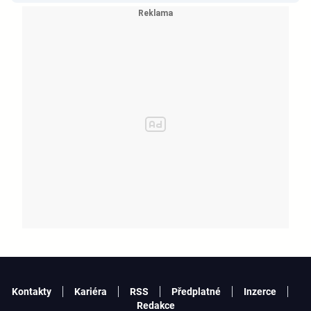
KATSEYE si dává pauzu od skupiny
Kontakty
Kariéra
RSS
Předplatné
Inzerce
Redakce