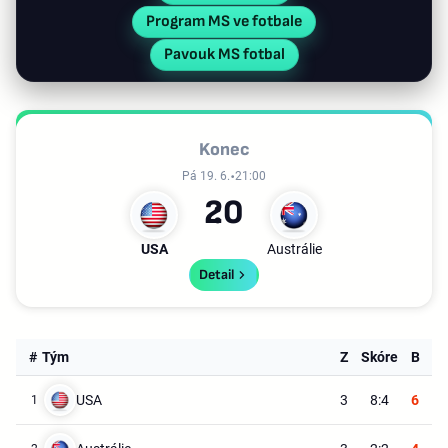
Program MS ve fotbale
Pavouk MS fotbal
Konec
Pá 19. 6.
21:00
2
0
USA
Austrálie
Detail
#
Tým
Z
Skóre
B
USA
3
8:4
6
1