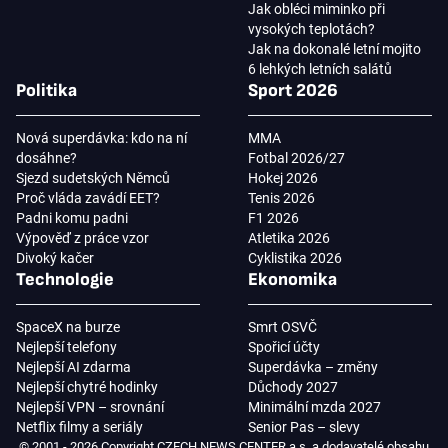
Jak obléci miminko při
vysokých teplotách?
Jak na dokonalé letní mojito
6 lehkých letních salátů
Politika
Sport 2026
Nová superdávka: kdo na ní
MMA
dosáhne?
Fotbal 2026/27
Sjezd sudetských Němců
Hokej 2026
Proč vláda zavádí EET?
Tenis 2026
Padni komu padni
F1 2026
Výpověď z práce vzor
Atletika 2026
Divoký kačer
Cyklistika 2026
Technologie
Ekonomika
SpaceX na burze
Smrt OSVČ
Nejlepší telefony
Spořicí účty
Nejlepší AI zdarma
Superdávka – změny
Nejlepší chytré hodinky
Důchody 2027
Nejlepší VPN – srovnání
Minimální mzda 2027
Netflix filmy a seriály
Senior Pas – slevy
© 2001 - 2026 Copyright CZECH NEWS CENTER a.s. a dodavatelé obsahu