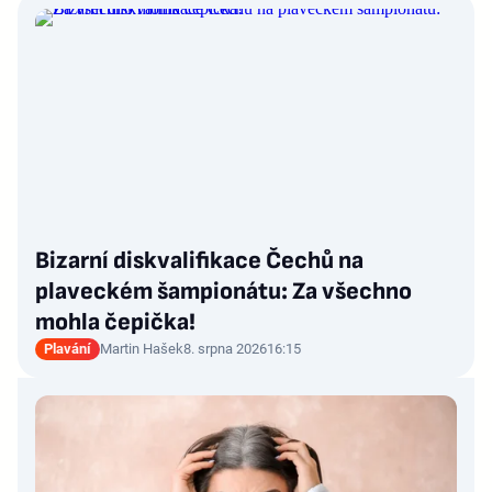
Bizarní diskvalifikace Čechů na
plaveckém šampionátu: Za všechno
mohla čepička!
Plavání
Martin Hašek
8. srpna 2026
16:15