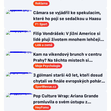
Reklama
Câmara se vyjádřil ke spekulacím,
které ho pojí se sedačkou u Haasu
F1 Sport
Filip Vondrášek: V Jižní Americe si
lidé plují životem mnohem lehčeji,
věci tolik neřeší
Lidé a země
Kam na víkendový brunch v centru
Prahy? Na těchto místech si
dlouhou snídani užívají i místní
Moje Psychologie
3 gólmani starší 40 let, kteří dosud
chytali ve finále evropských pohárů.
Všichni odešli ze hřiště jako
SportRevue.cz
poražení
Pop Culture Wrap: Ariana Grande
promluvila o svém ústupu z
veřejného života a Sophia z
HeyFomo