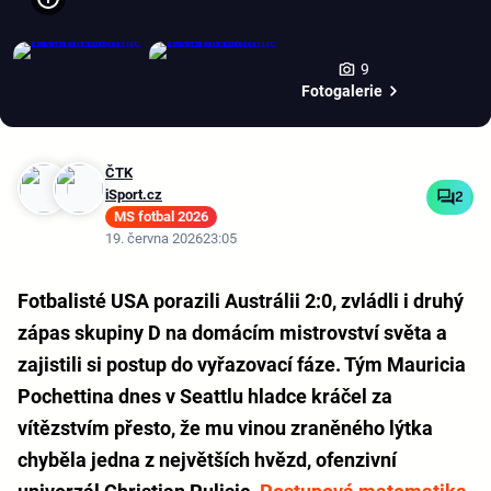
9
Fotogalerie
ČTK
iSport.cz
2
MS fotbal 2026
19. června 2026
23:05
Fotbalisté USA porazili Austrálii 2:0, zvládli i druhý
zápas skupiny D na domácím mistrovství světa a
zajistili si postup do vyřazovací fáze. Tým Mauricia
Pochettina dnes v Seattlu hladce kráčel za
vítězstvím přesto, že mu vinou zraněného lýtka
chyběla jedna z největších hvězd, ofenzivní