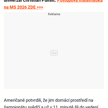
univerzál Christian Pulisic.
Postupová matematika
na MS 2026 ZDE >>>
Američané potvrdili, že jim domácí prostředí na
šampionátu svědčí a už v 11. minutě šli do vedení,