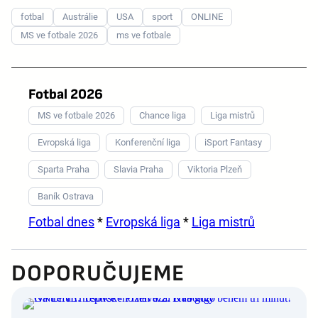
fotbal
Austrálie
USA
sport
ONLINE
MS ve fotbale 2026
ms ve fotbale
Fotbal 2026
MS ve fotbale 2026
Chance liga
Liga mistrů
Evropská liga
Konferenční liga
iSport Fantasy
Sparta Praha
Slavia Praha
Viktoria Plzeň
Baník Ostrava
Fotbal dnes
*
Evropská liga
*
Liga mistrů
DOPORUČUJEME