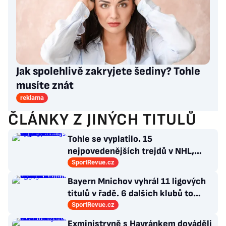
Jak spolehlivě zakryjete šediny? Tohle
musíte znát
reklama
ČLÁNKY Z JINÝCH TITULŮ
Tohle se vyplatilo. 15
nejpovedenějších trejdů v NHL,
které byly upečeny na poslední
SportRevue.cz
chvíli
Bayern Mnichov vyhrál 11 ligových
titulů v řadě. 6 dalších klubů to
zvládlo také, některé i víckrát
SportRevue.cz
Exministryně s Havránkem dováděli