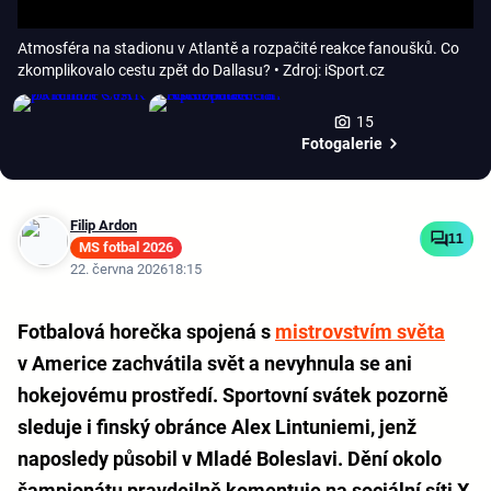
Atmosféra na stadionu v Atlantě a rozpačité reakce fanoušků. Co
zkomplikovalo cestu zpět do Dallasu?
• Zdroj: iSport.cz
15
Fotogalerie
Filip Ardon
11
MS fotbal 2026
22. června 2026
18:15
Fotbalová horečka spojená s
mistrovstvím světa
v Americe zachvátila svět a nevyhnula se ani
hokejovému prostředí. Sportovní svátek pozorně
sleduje i finský obránce Alex Lintuniemi, jenž
naposledy působil v Mladé Boleslavi. Dění okolo
šampionátu pravdeilně komentuje na sociální síti X,