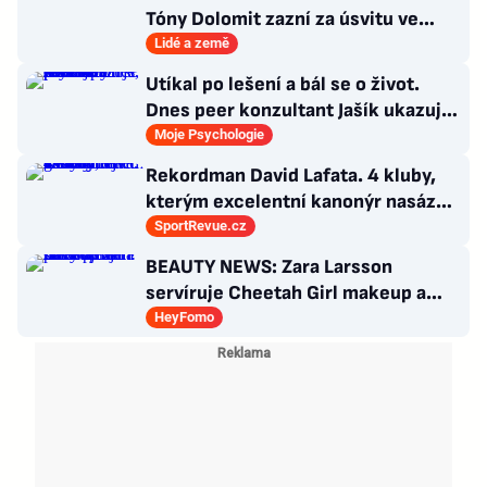
Tóny Dolomit zazní za úsvitu ve
3000 metrech
Lidé a země
Utíkal po lešení a bál se o život.
Dnes peer konzultant Jašík ukazuje,
že cesta z psychózy existuje
Moje Psychologie
Rekordman David Lafata. 4 kluby,
kterým excelentní kanonýr nasázel
během kariéry nejvíc gólů
SportRevue.cz
BEAUTY NEWS: Zara Larsson
servíruje Cheetah Girl makeup a
Billie Eilish představuje nový
HeyFomo
parfém!