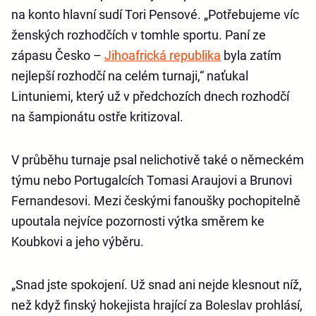
na konto hlavní sudí Tori Pensové. „Potřebujeme víc
ženských rozhodčích v tomhle sportu. Paní ze
zápasu Česko –
Jihoafrická republika
byla zatím
nejlepší rozhodčí na celém turnaji,“ naťukal
Lintuniemi, který už v předchozích dnech rozhodčí
na šampionátu ostře kritizoval.
V průběhu turnaje psal nelichotivě také o německém
týmu nebo Portugalcích Tomasi Araujovi a Brunovi
Fernandesovi. Mezi českými fanoušky pochopitelně
upoutala nejvíce pozornosti výtka směrem ke
Koubkovi a jeho výběru.
„Snad jste spokojení. Už snad ani nejde klesnout níž,
než když finský hokejista hrající za Boleslav prohlásí,