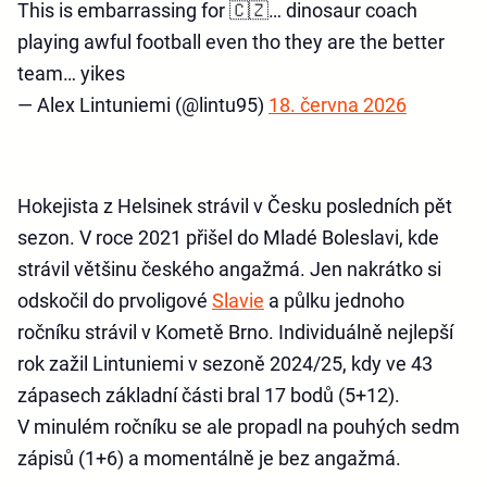
This is embarrassing for 🇨🇿… dinosaur coach
playing awful football even tho they are the better
team… yikes
— Alex Lintuniemi (@lintu95)
18. června 2026
Hokejista z Helsinek strávil v Česku posledních pět
sezon. V roce 2021 přišel do Mladé Boleslavi, kde
strávil většinu českého angažmá. Jen nakrátko si
odskočil do prvoligové
Slavie
a půlku jednoho
ročníku strávil v Kometě Brno. Individuálně nejlepší
rok zažil Lintuniemi v sezoně 2024/25, kdy ve 43
zápasech základní části bral 17 bodů (5+12).
V minulém ročníku se ale propadl na pouhých sedm
zápisů (1+6) a momentálně je bez angažmá.