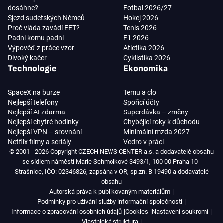
dosáhne?
Fotbal 2026/27
Sjezd sudetských Němců
Hokej 2026
Proč vláda zavádí EET?
Tenis 2026
Padni komu padni
F1 2026
Výpověď z práce vzor
Atletika 2026
Divoký kačer
Cyklistika 2026
Technologie
Ekonomika
SpaceX na burze
Temu a clo
Nejlepší telefony
Spořicí účty
Nejlepší AI zdarma
Superdávka – změny
Nejlepší chytré hodinky
Chybějící roky k důchodu
Nejlepší VPN – srovnání
Minimální mzda 2027
Netflix filmy a seriály
Vedro v práci
© 2001 - 2026 Copyright CZECH NEWS CENTER a.s. a dodavatelé obsahu
se sídlem náměstí Marie Schmolkové 3493/1, 100 00 Praha 10 -
Strašnice, IČO: 02346826, zapsána v OR, sp.zn. B 19490 a dodavatelé
obsahu
Autorská práva k publikovaným materiálům
Podmínky pro užívání služby informační společnosti
Informace o zpracování osobních údajů
Cookies
Nastavení soukromí
Vlastnická struktura