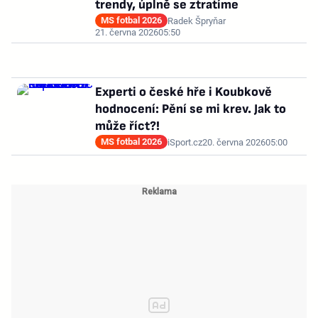
trendy, úplně se ztratíme
MS fotbal 2026
Radek Špryňar
21. června 2026
05:50
Experti o české hře i Koubkově
hodnocení: Pění se mi krev. Jak to
může říct?!
MS fotbal 2026
iSport.cz
20. června 2026
05:00