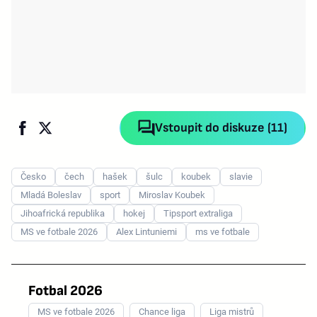
Vstoupit do diskuze (11)
Česko
čech
hašek
šulc
koubek
slavie
Mladá Boleslav
sport
Miroslav Koubek
Jihoafrická republika
hokej
Tipsport extraliga
MS ve fotbale 2026
Alex Lintuniemi
ms ve fotbale
Fotbal 2026
MS ve fotbale 2026
Chance liga
Liga mistrů