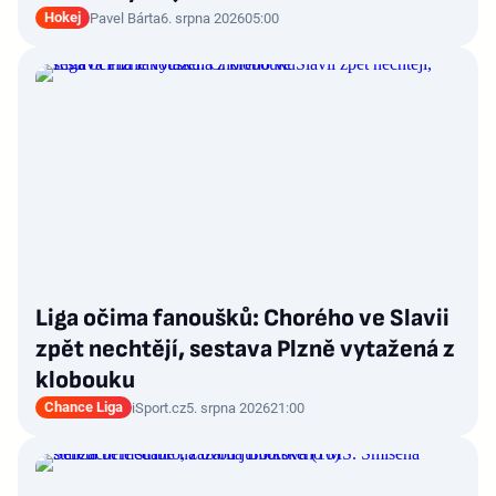
Hokej
Pavel Bárta
6. srpna 2026
05:00
Liga očima fanoušků: Chorého ve Slavii
zpět nechtějí, sestava Plzně vytažená z
klobouku
Chance Liga
iSport.cz
5. srpna 2026
21:00