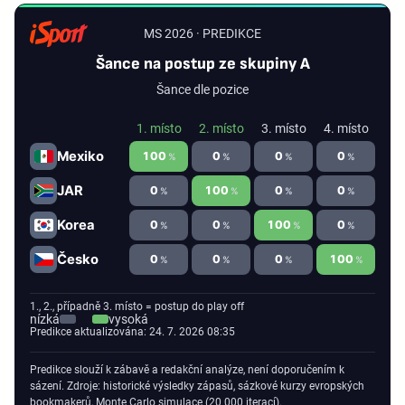
MS 2026 · PREDIKCE
Šance na postup ze skupiny A
Šance dle pozice
1. místo
2. místo
3. místo
4. místo
Mexiko
100
0
0
0
%
%
%
%
JAR
0
100
0
0
%
%
%
%
Korea
0
0
100
0
%
%
%
%
Česko
0
0
0
100
%
%
%
%
1., 2., případně 3. místo = postup do play off
nízká
vysoká
Predikce aktualizována: 24. 7. 2026 08:35
Predikce slouží k zábavě a redakční analýze, není doporučením k
sázení. Zdroje: historické výsledky zápasů, sázkové kurzy evropských
bookmakerů, Monte Carlo simulace (20 000 iterací).