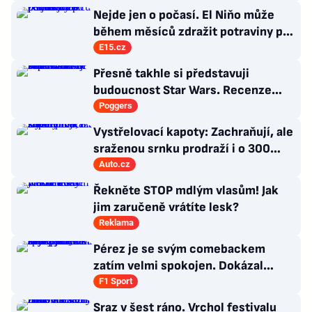
Nejde jen o počasí. El Niňo může
během měsíců zdražit potraviny po
celém světě
E15.cz
Přesně takhle si představuji
budoucnost Star Wars. Recenze
Star Wars: The Ninth Jedi
Poggers
Vystřelovací kapoty: Zachraňují, ale
sraženou srnku prodraží i o 300
tisíc
Auto.cz
Řekněte STOP mdlým vlasům! Jak
jim zaručeně vrátíte lesk?
Reklama
Pérez je se svým comebackem
zatím velmi spokojen. Dokázal
jsem, že stále patřím k nejlepším,
F1 Sport
říká
Sraz v šest ráno. Vrchol festivalu