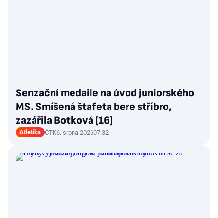
Senzační medaile na úvod juniorského
MS. Smíšená štafeta bere stříbro,
zazářila Botková (16)
Atletika
ČTK
6. srpna 2026
07:32