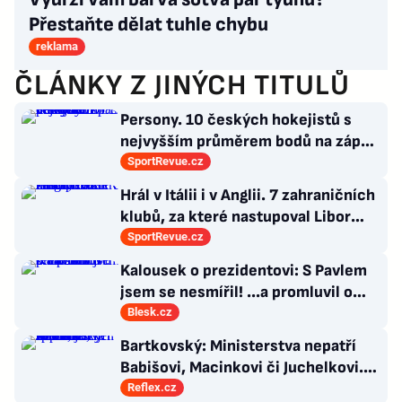
Přestaňte dělat tuhle chybu
reklama
ČLÁNKY Z JINÝCH TITULŮ
Persony. 10 českých hokejistů s
nejvyšším průměrem bodů na zápas
v historii německé DEL
SportRevue.cz
Hrál v Itálii i v Anglii. 7 zahraničních
klubů, za které nastupoval Libor
Kozák
SportRevue.cz
Kalousek o prezidentovi: S Pavlem
jsem se nesmířil! ...a promluvil o
návratu
Blesk.cz
Bartkovský: Ministerstva nepatří
Babišovi, Macinkovi či Juchelkovi.
Přestaňte útočit, jste jen správci
Reflex.cz