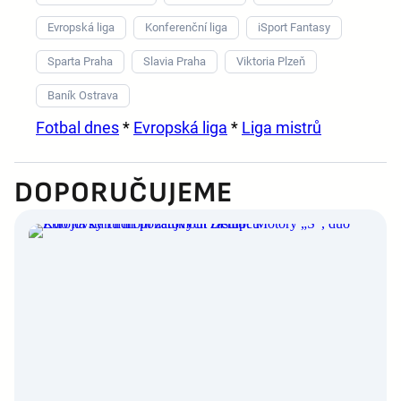
Evropská liga
Konferenční liga
iSport Fantasy
Sparta Praha
Slavia Praha
Viktoria Plzeň
Baník Ostrava
Fotbal dnes
*
Evropská liga
*
Liga mistrů
DOPORUČUJEME