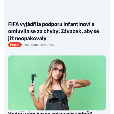
FIFA vyjádřila podporu Infantinovi a
omluvila se za chyby: Závazek, aby se
již neopakovaly
Fotbal
ČTK
6. srpna 2026
07:07
Vydrží vám barva sotva pár týdnů?