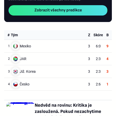
Zobrazit všechny predikce
#
Tým
Z
Skóre
B
Mexiko
3
6:0
9
1
JAR
3
2:3
4
2
Již. Korea
3
2:3
3
3
Česko
3
2:6
1
4
Nedvěd na rovinu: Kritika je
zasloužená. Pokud nezachytíme