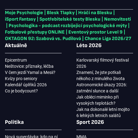
Moje Psychologie
|
Blesk Tlapky
|
Hráči na Blesku
|
iSport Fantasy
|
Spotřebitelské testy Blesku
|
Nemovitosti
|
Psychologika - podcast rozbíjející psychologické mýty
|
Fotbalové přestupy ONLINE
|
Eventový prostor Level 9
|
OKTAGON 92: Szabová vs. Pudilová
|
Chance Liga 2026/27
Aktuálně
Léto 2026
Epicentrum
Karlovarský filmový festival
Neštovice: příznaky, léčba
2026
V čem jezdí Yamal a Mesii?
Znamení, že jste potkali
Kvízy pro seniory
někoho z minulého života
Kalendář úplňků 2026
Astronomické úkazy 2026:
Co je bodycount?
zatmění slunce a další
Jak obléci miminko při
vysokých teplotách?
Jak na dokonalé letní mojito
6 lehkých letních salátů
Politika
Sport 2026
Nová superdávka: kdo na ní
MMA