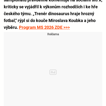
kriticky se vyjádřil k výkonům rozhodčích i ke hře
českého týmu. „Trenér dinosaurus hraje hrozný
fotbal,“ rýpl si do kouče Miroslava Koubka a jeho
výběru.
Program MS 2026 ZDE >>>