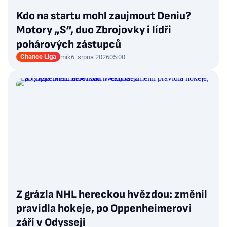
Kdo na startu mohl zaujmout Deniu?
Motory „S“, duo Zbrojovky i lídři
pohárových zástupců
Chance Liga
mik
6. srpna 2026
05:00
Z grázla NHL hereckou hvězdou: změnil
pravidla hokeje, po Oppenheimerovi
září v Odysseji