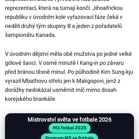
reprezentací, která na turnaji končí. Jihoafrickou
republiku v úvodním kole vyřazovací fáze čeká v
neděli druhý tým skupiny B a jeden z pořadatelů
šampionátu Kanada.
V úvodním dějství měla obě mužstva po jedné velké
gólové šanci. V osmé minutě I Kang-in po závaru
před bránou těsně minul. Po půlhodině Kim Sung-kju
vyrazil Mbathovu střelu jen k Makgopovi, jenž z
dorážky nedokázal usměrnit míč mimo dosah
korejského brankáře.
Mistrovství světa ve fotbale 2026
MS fotbal 2026
Program MS ve fotbale