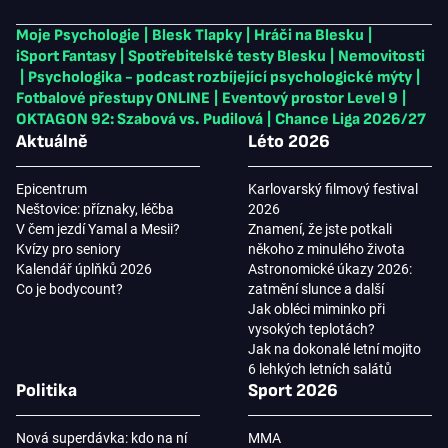
Moje Psychologie
|
Blesk Tlapky
|
Hráči na Blesku
|
iSport Fantasy
|
Spotřebitelské testy Blesku
|
Nemovitosti
|
Psychologika - podcast rozbíjející psychologické mýty
|
Fotbalové přestupy ONLINE
|
Eventový prostor Level 9
|
OKTAGON 92: Szabová vs. Pudilová
|
Chance Liga 2026/27
Aktuálně
Léto 2026
Epicentrum
Karlovarský filmový festival
Neštovice: příznaky, léčba
2026
V čem jezdí Yamal a Mesii?
Znamení, že jste potkali
Kvízy pro seniory
někoho z minulého života
Kalendář úplňků 2026
Astronomické úkazy 2026:
Co je bodycount?
zatmění slunce a další
Jak obléci miminko při
vysokých teplotách?
Jak na dokonalé letní mojito
6 lehkých letních salátů
Politika
Sport 2026
Nová superdávka: kdo na ní
MMA