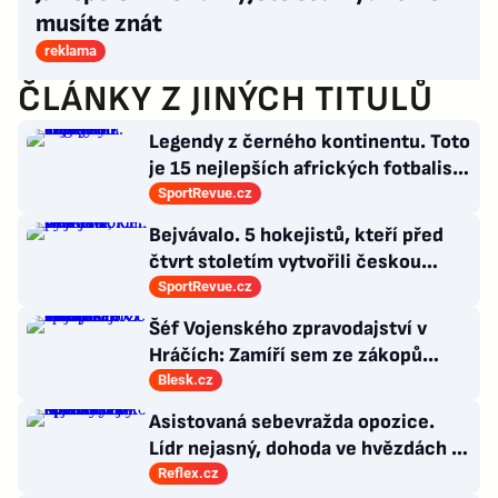
musíte znát
reklama
ČLÁNKY Z JINÝCH TITULŮ
Legendy z černého kontinentu. Toto
je 15 nejlepších afrických fotbalistů
všech dob
SportRevue.cz
Bejvávalo. 5 hokejistů, kteří před
čtvrt stoletím vytvořili českou
kolonii v Ottawě
SportRevue.cz
Šéf Vojenského zpravodajství v
Hráčích: Zamíří sem ze zákopů
desetitisíce Ukrajinců! Co s nimi?
Blesk.cz
Asistovaná sebevražda opozice.
Lídr nejasný, dohoda ve hvězdách a
Antibabiš by musel být jako Spider-
Reflex.cz