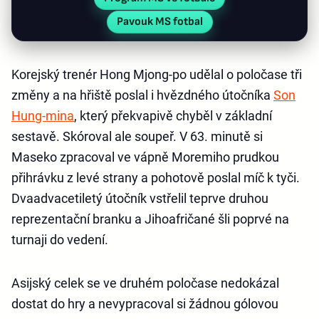
Pavouk MS fotbal
Korejský trenér Hong Mjong-po udělal o poločase tři
změny a na hřiště poslal i hvězdného útočníka
Son
Hung-mina
, který překvapivě chyběl v základní
sestavě. Skóroval ale soupeř. V 63. minutě si
Maseko zpracoval ve vápně Moremiho prudkou
přihrávku z levé strany a pohotově poslal míč k tyči.
Dvaadvacetiletý útočník vstřelil teprve druhou
reprezentační branku a Jihoafričané šli poprvé na
turnaji do vedení.
Asijský celek se ve druhém poločase nedokázal
dostat do hry a nevypracoval si žádnou gólovou