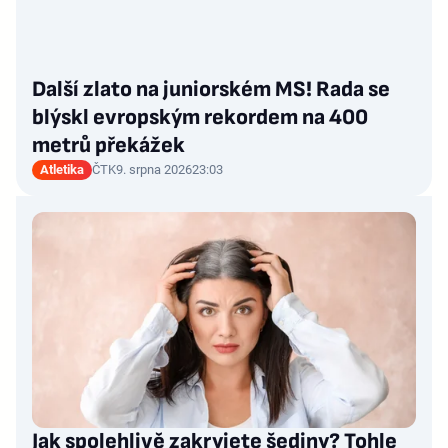
Další zlato na juniorském MS! Rada se
blýskl evropským rekordem na 400
metrů překážek
Atletika
ČTK
9. srpna 2026
23:03
Jak spolehlivě zakryjete šediny? Tohle