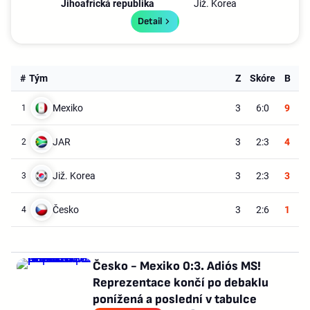
Jihoafrická republika
Již. Korea
Detail
#
Tým
Z
Skóre
B
Mexiko
3
6:0
9
1
JAR
3
2:3
4
2
Již. Korea
3
2:3
3
3
Česko
3
2:6
1
4
Česko - Mexiko 0:3. Adiós MS!
Reprezentace končí po debaklu
ponížená a poslední v tabulce