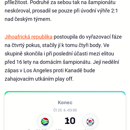
příležitost. Podruhé za sebou tak na šampionátu
neskóroval, prosadil se pouze při úvodní výhře 2:1
nad českým týmem.
Jihoafrická republika
postoupila do vyřazovací fáze
na čtvrtý pokus, stačily jí k tomu čtyři body. Ve
skupině skončila i při poslední účasti mezi elitou
před 16 lety na domácím šampionátu. Její nedělní
zápas v Los Angeles proti Kanadě bude
zahajovacím utkáním play off.
Konec
Čt 25. 6.
03:00
1
0