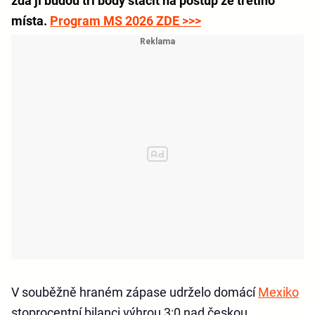
zda jí budou tři body stačit na postup ze třetího
místa.
Program MS 2026 ZDE >>>
V souběžně hraném zápase udrželo domácí
Mexiko
stoprocentní bilanci výhrou 3:0 nad českou