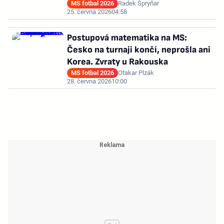
MS fotbal 2026
Radek Špryňar
25. června 2026
04:58
Postupová matematika na MS:
Česko na turnaji končí, neprošla ani
Korea. Zvraty u Rakouska
MS fotbal 2026
Otakar Plzák
28. června 2026
10:00