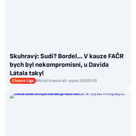
Skuhravý: Sudí? Bordel... V kauze FAČR
bych byl nekompromisní, u Davida
Látala taky!
Chance Liga
Michal Kvasnica
9. srpna 2026
20:55