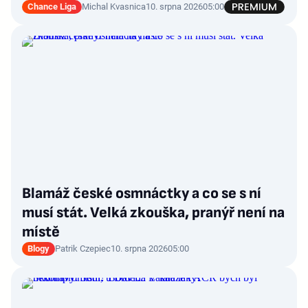
Chance Liga
Michal Kvasnica
10. srpna 2026
05:00
Blamáž české osmnáctky a co se s ní
musí stát. Velká zkouška, pranýř není na
místě
Blogy
Patrik Czepiec
10. srpna 2026
05:00