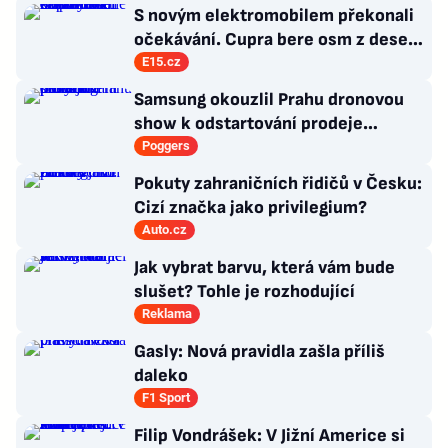
Man
S novým elektromobilem překonali
očekávání. Cupra bere osm z deseti
zákazníků konkurenci
E15.cz
Samsung okouzlil Prahu dronovou
show k odstartování prodeje
nových produktů
Poggers
Pokuty zahraničních řidičů v Česku:
Cizí značka jako privilegium?
Auto.cz
Jak vybrat barvu, která vám bude
slušet? Tohle je rozhodující
Reklama
Gasly: Nová pravidla zašla příliš
daleko
F1 Sport
Filip Vondrášek: V Jižní Americe si