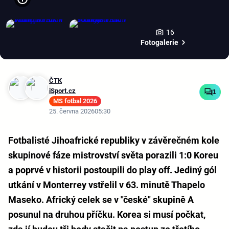
16
Fotogalerie
ČTK
iSport.cz
1
MS fotbal 2026
25. června 2026
05:30
Fotbalisté Jihoafrické republiky v závěrečném kole
skupinové fáze mistrovství světa porazili 1:0 Koreu
a poprvé v historii postoupili do play off. Jediný gól
utkání v Monterrey vstřelil v 63. minutě Thapelo
Maseko. Africký celek se v "české" skupině A
posunul na druhou příčku. Korea si musí počkat,