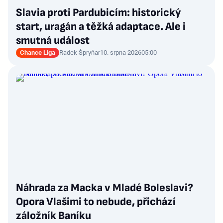
Slavia proti Pardubicím: historický
start, uragán a těžká adaptace. Ale i
smutná událost
Chance Liga
Radek Špryňar
10. srpna 2026
05:00
Náhrada za Macka v Mladé Boleslavi?
Opora Vlašimi to nebude, přichází
záložník Baníku