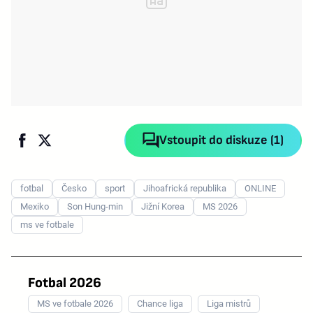
Vstoupit do diskuze (1)
fotbal
Česko
sport
Jihoafrická republika
ONLINE
Mexiko
Son Hung-min
Jižní Korea
MS 2026
ms ve fotbale
Fotbal 2026
MS ve fotbale 2026
Chance liga
Liga mistrů