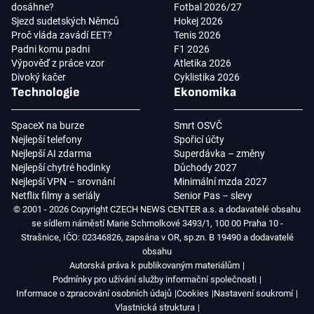
dosáhne?
Fotbal 2026/27
Sjezd sudetských Němců
Hokej 2026
Proč vláda zavádí EET?
Tenis 2026
Padni komu padni
F1 2026
Výpověď z práce vzor
Atletika 2026
Divoký kačer
Cyklistika 2026
Technologie
Ekonomika
SpaceX na burze
Smrt OSVČ
Nejlepší telefony
Spořicí účty
Nejlepší AI zdarma
Superdávka – změny
Nejlepší chytré hodinky
Důchody 2027
Nejlepší VPN – srovnání
Minimální mzda 2027
Netflix filmy a seriály
Senior Pas – slevy
© 2001 - 2026 Copyright CZECH NEWS CENTER a.s. a dodavatelé obsahu
se sídlem náměstí Marie Schmolkové 3493/1, 100 00 Praha 10 -
Strašnice, IČO: 02346826, zapsána v OR, sp.zn. B 19490 a dodavatelé
obsahu
Autorská práva k publikovaným materiálům
Podmínky pro užívání služby informační společnosti
Informace o zpracování osobních údajů
Cookies
Nastavení soukromí
Vlastnická struktura