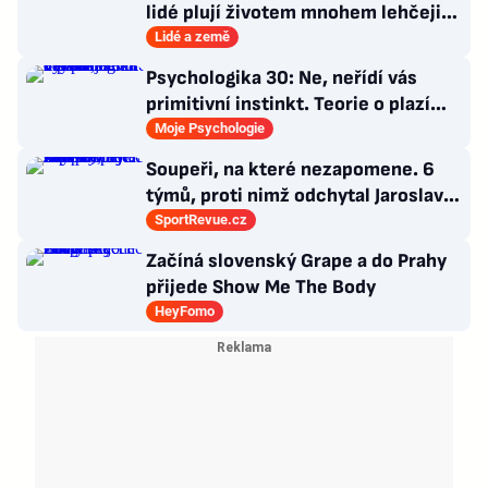
lidé plují životem mnohem lehčeji,
věci tolik neřeší
Lidé a země
Psychologika 30: Ne, neřídí vás
primitivní instinkt. Teorie o plazím
mozku jen dokonalá výmluva
Moje Psychologie
Soupeři, na které nezapomene. 6
týmů, proti nimž odchytal Jaroslav
Drobný nejvíc zápasů v kariéře
SportRevue.cz
Začíná slovenský Grape a do Prahy
přijede Show Me The Body
HeyFomo