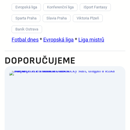
Evropská liga
Konferenční liga
iSport Fantasy
Sparta Praha
Slavia Praha
Viktoria Plzeň
Baník Ostrava
Fotbal dnes
*
Evropská liga
*
Liga mistrů
DOPORUČUJEME