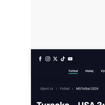
Fotbal
Hokej
Vý
iSport.cz
Fotbal
MS fotbal 2026