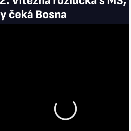
2. Vítězná rozlučka s MS, 
y čeká Bosna