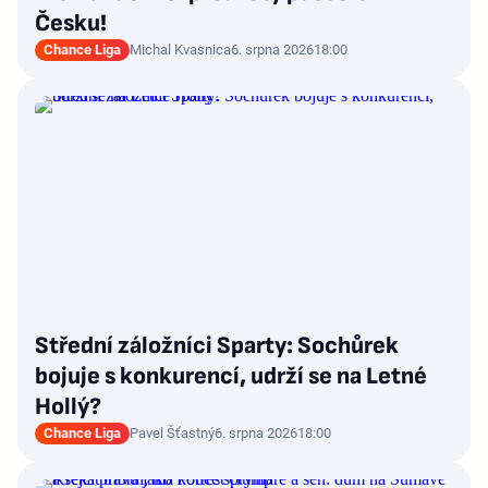
Česku!
Chance Liga
Michal Kvasnica
6. srpna 2026
18:00
Střední záložníci Sparty: Sochůrek
bojuje s konkurencí, udrží se na Letné
Hollý?
Chance Liga
Pavel Šťastný
6. srpna 2026
18:00