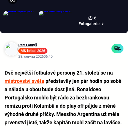
6
Fotogalerie
Petr Fantyš
1
MS fotbal 2026
28. června 2026
06:40
Dvě největší fotbalové persony 21. století se na
mistrovství světa
představily jen pár hodin po sobě
a nálada u obou bude dost jiná. Ronaldovo
Portugalsko mohlo být rádo za bezbrankovou
remízu proti Kolumbii a do play off půjde z méně
výhodné druhé příčky. Messiho Argentina už měla
prvenství jisté, takže kapitán mohl začít na lavičce.