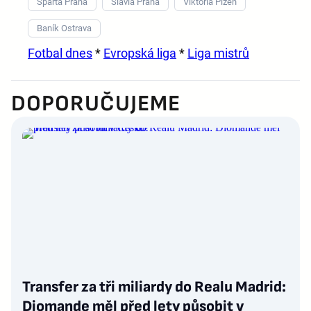
Sparta Praha
Slavia Praha
Viktoria Plzeň
Baník Ostrava
Fotbal dnes
*
Evropská liga
*
Liga mistrů
DOPORUČUJEME
Transfer za tři miliardy do Realu Madrid:
Diomande měl před lety působit v