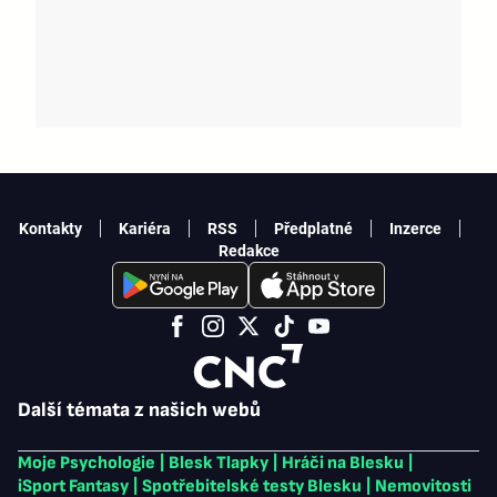
Kontakty
Kariéra
RSS
Předplatné
Inzerce
Redakce
Další témata z našich webů
Moje Psychologie
|
Blesk Tlapky
|
Hráči na Blesku
|
iSport Fantasy
|
Spotřebitelské testy Blesku
|
Nemovitosti