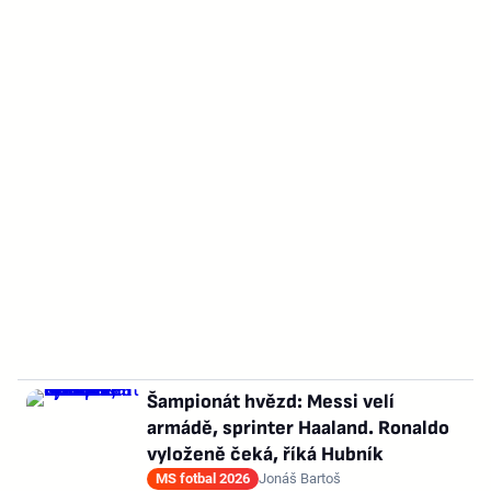
Šampionát hvězd: Messi velí
armádě, sprinter Haaland. Ronaldo
vyloženě čeká, říká Hubník
MS fotbal 2026
Jonáš Bartoš