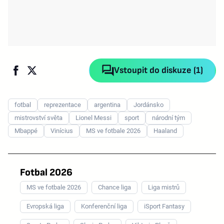
Vstoupit do diskuze (1)
fotbal
reprezentace
argentina
Jordánsko
mistrovství světa
Lionel Messi
sport
národní tým
Mbappé
Vinícius
MS ve fotbale 2026
Haaland
Fotbal 2026
MS ve fotbale 2026
Chance liga
Liga mistrů
Evropská liga
Konferenční liga
iSport Fantasy