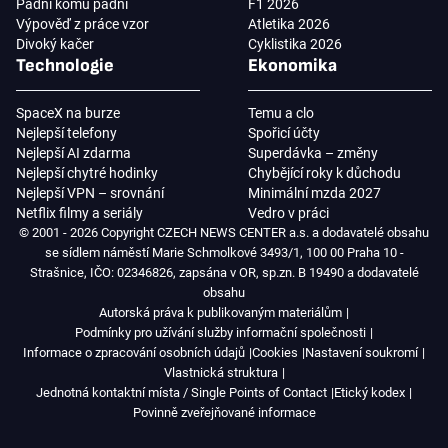
Padni komu padni
F1 2026
Výpověď z práce vzor
Atletika 2026
Divoký kačer
Cyklistika 2026
Technologie
Ekonomika
SpaceX na burze
Temu a clo
Nejlepší telefony
Spořicí účty
Nejlepší AI zdarma
Superdávka – změny
Nejlepší chytré hodinky
Chybějící roky k důchodu
Nejlepší VPN – srovnání
Minimální mzda 2027
Netflix filmy a seriály
Vedro v práci
© 2001 - 2026 Copyright CZECH NEWS CENTER a.s. a dodavatelé obsahu
se sídlem náměstí Marie Schmolkové 3493/1, 100 00 Praha 10 -
Strašnice, IČO: 02346826, zapsána v OR, sp.zn. B 19490 a dodavatelé
obsahu
Autorská práva k publikovaným materiálům
Podmínky pro užívání služby informační společnosti
Informace o zpracování osobních údajů
Cookies
Nastavení soukromí
Vlastnická struktura
Jednotná kontaktní místa / Single Points of Contact
Etický kodex
Povinně zveřejňované informace