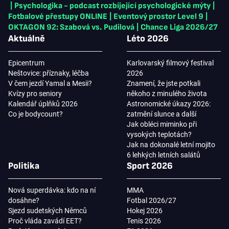
|
Psychologika - podcast rozbíjející psychologické mýty
|
Fotbalové přestupy ONLINE
|
Eventový prostor Level 9
|
OKTAGON 92: Szabová vs. Pudilová
|
Chance Liga 2026/27
Aktuálně
Léto 2026
Epicentrum
Karlovarský filmový festival
Neštovice: příznaky, léčba
2026
V čem jezdí Yamal a Mesii?
Znamení, že jste potkali
Kvízy pro seniory
někoho z minulého života
Kalendář úplňků 2026
Astronomické úkazy 2026:
Co je bodycount?
zatmění slunce a další
Jak obléci miminko při
vysokých teplotách?
Jak na dokonalé letní mojito
6 lehkých letních salátů
Politika
Sport 2026
Nová superdávka: kdo na ní
MMA
dosáhne?
Fotbal 2026/27
Sjezd sudetských Němců
Hokej 2026
Proč vláda zavádí EET?
Tenis 2026