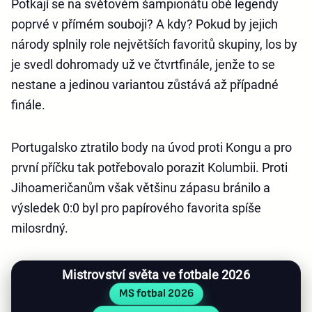
Potkají se na světovém šampionátu obě legendy
poprvé v přímém souboji? A kdy? Pokud by jejich
národy splnily role největších favoritů skupiny, los by
je svedl dohromady už ve čtvrtfinále, jenže to se
nestane a jedinou variantou zůstává až případné
finále.
Portugalsko ztratilo body na úvod proti Kongu a pro
první příčku tak potřebovalo porazit Kolumbii. Proti
Jihoameričanům však většinu zápasu bránilo a
výsledek 0:0 byl pro papírového favorita spíše
milosrdný.
Mistrovství světa ve fotbale 2026
MS fotbal 2026