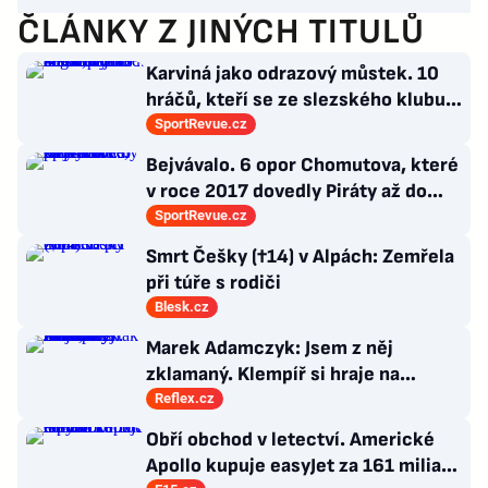
ČLÁNKY Z JINÝCH TITULŮ
Karviná jako odrazový můstek. 10
hráčů, kteří se ze slezského klubu
probili k lukrativnímu angažmá
SportRevue.cz
Bejvávalo. 6 opor Chomutova, které
v roce 2017 dovedly Piráty až do
semifinále play-off
SportRevue.cz
Smrt Češky (†14) v Alpách: Zemřela
při túře s rodiči
Blesk.cz
Marek Adamczyk: Jsem z něj
zklamaný. Klempíř si hraje na
ministra. Nestačí se tak tvářit, musí
Reflex.cz
zamakat
Obří obchod v letectví. Americké
Apollo kupuje easyJet za 161 miliard