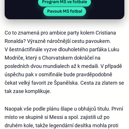
Program MS ve fotbale
Pavouk MS fotbal
Co to znamená pro ambice party kolem Cristiana
Ronalda? Výrazně náročnější cestu pavoukem.
V šestnáctifinále vyzve dlouholetého parťáka Luku
Modriče, který s Chorvatskem dokráčel na
posledních dvou mundialech až k medaili. V případě
úspěchu pak v osmifinále bude pravděpodobně
čekat velký favorit ze Španělska. Cesta za zlatem se
tak zase komplikuje.
Naopak vše podle plánu šlape u obhájců titulu. První
místo ve skupině si Messi a spol. zajistili už po
druhém kole, takže legendární desítka mohla proti