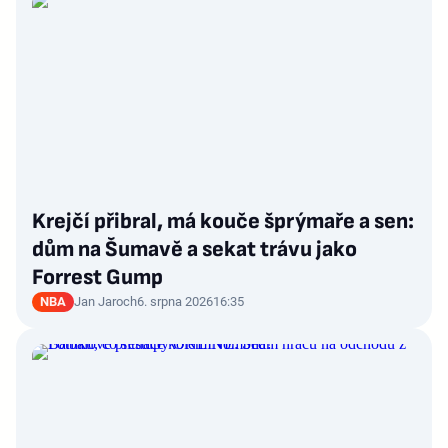
Krejčí přibral, má kouče šprýmaře a sen:
dům na Šumavě a sekat trávu jako
Forrest Gump
NBA
Jan Jaroch
6. srpna 2026
16:35