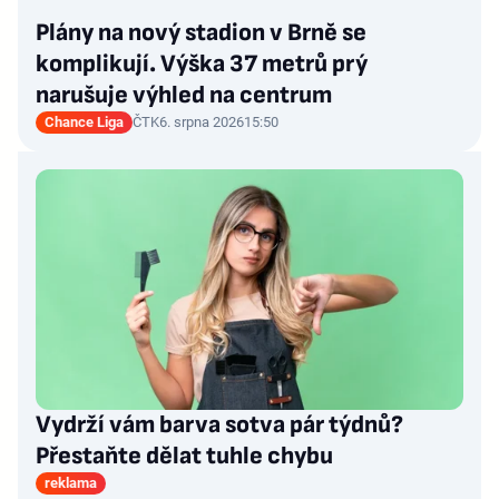
Plány na nový stadion v Brně se
komplikují. Výška 37 metrů prý
narušuje výhled na centrum
Chance Liga
ČTK
6. srpna 2026
15:50
Vydrží vám barva sotva pár týdnů?
Přestaňte dělat tuhle chybu
reklama