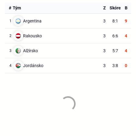
#
Tým
Z
Skóre
B
Argentina
3
8:1
9
1
Rakousko
3
6:6
4
2
Alžírsko
3
5:7
4
3
Jordánsko
3
3:8
0
4