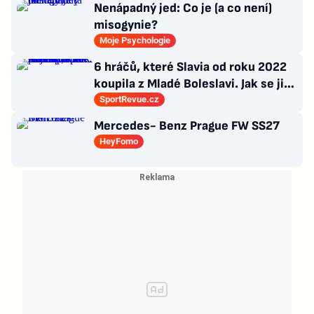
Nenápadný jed: Co je (a co není)
misogynie?
Moje Psychologie
6 hráčů, které Slavia od roku 2022
koupila z Mladé Boleslavi. Jak se jim
po přestupu do Edenu vedlo?
SportRevue.cz
Mercedes- Benz Prague FW SS27
HeyFomo