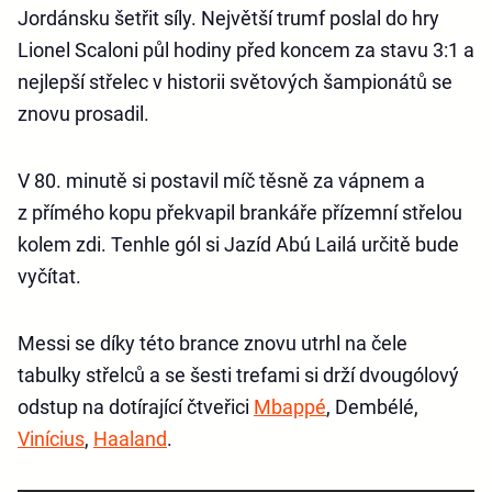
Jordánsku šetřit síly. Největší trumf poslal do hry
Lionel Scaloni půl hodiny před koncem za stavu 3:1 a
nejlepší střelec v historii světových šampionátů se
znovu prosadil.
V 80. minutě si postavil míč těsně za vápnem a
z přímého kopu překvapil brankáře přízemní střelou
kolem zdi. Tenhle gól si Jazíd Abú Lailá určitě bude
vyčítat.
Messi se díky této brance znovu utrhl na čele
tabulky střelců a se šesti trefami si drží dvougólový
odstup na dotírající čtveřici
Mbappé
, Dembélé,
Vinícius
,
Haaland
.