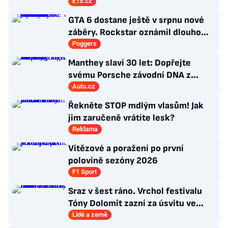
korun
E15.cz
GTA 6 dostane ještě v srpnu nové
záběry. Rockstar oznámil dlouho
očekávanou prezentaci
Poggers
Manthey slaví 30 let: Dopřejte
svému Porsche závodní DNA z
Nürburgringu
Auto.cz
Řekněte STOP mdlým vlasům! Jak
jim zaručeně vrátíte lesk?
Reklama
Vítězové a poražení po první
polovině sezóny 2026
F1 Sport
Sraz v šest ráno. Vrchol festivalu
Tóny Dolomit zazní za úsvitu ve
3000 metrech
Lidé a země