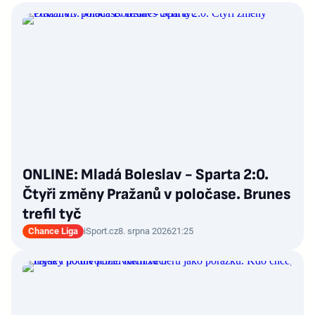
ONLINE: Mladá Boleslav - Sparta 2:0.
Čtyři změny Pražanů v poločase. Brunes
trefil tyč
Chance Liga
iSport.cz
8. srpna 2026
21:25