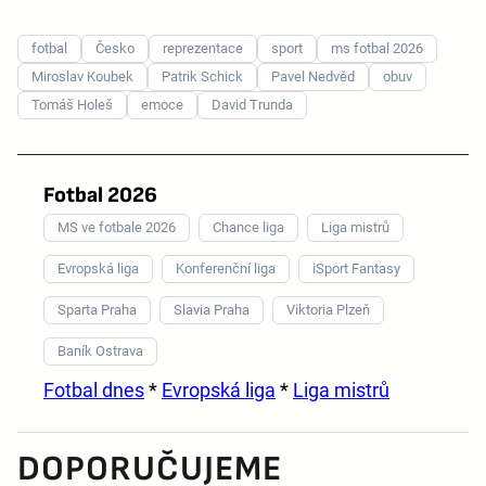
fotbal
Česko
reprezentace
sport
ms fotbal 2026
Miroslav Koubek
Patrik Schick
Pavel Nedvěd
obuv
Tomáš Holeš
emoce
David Trunda
Fotbal 2026
MS ve fotbale 2026
Chance liga
Liga mistrů
Evropská liga
Konferenční liga
iSport Fantasy
Sparta Praha
Slavia Praha
Viktoria Plzeň
Baník Ostrava
Fotbal dnes
*
Evropská liga
*
Liga mistrů
DOPORUČUJEME