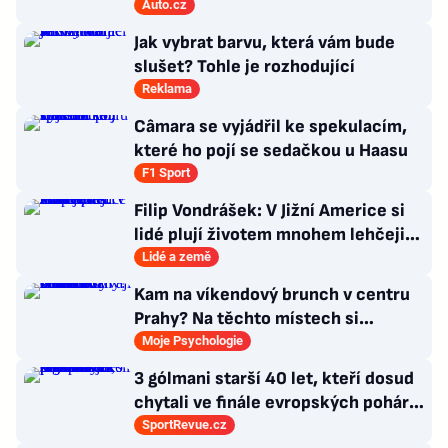
zákazníků
Auto.cz
Jak vybrat barvu, která vám bude
slušet? Tohle je rozhodující
Reklama
Câmara se vyjádřil ke spekulacím,
které ho pojí se sedačkou u Haasu
F1 Sport
Filip Vondrášek: V Jižní Americe si
lidé plují životem mnohem lehčeji,
věci tolik neřeší
Lidé a země
Kam na víkendový brunch v centru
Prahy? Na těchto místech si
dlouhou snídani užívají i místní
Moje Psychologie
3 gólmani starší 40 let, kteří dosud
chytali ve finále evropských pohárů.
Všichni odešli ze hřiště jako
SportRevue.cz