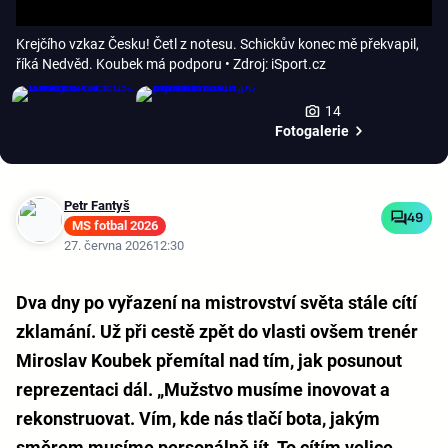
Krejčího vzkaz Česku! Četl z notesu. Schickův konec mě překvapil,
říká Nedvěd. Koubek má podporu
• Zdroj: iSport.cz
14
Fotogalerie
Petr Fantyš
49
MS fotbal 2026
27. června 2026
12:30
Dva dny po vyřazení na mistrovství světa stále cítí
zklamání. Už při cestě zpět do vlasti ovšem trenér
Miroslav Koubek přemítal nad tím, jak posunout
reprezentaci dál. „Mužstvo musíme inovovat a
rekonstruovat. Vím, kde nás tlačí bota, jakým
směrem musíme personálně jít. To cítím velice