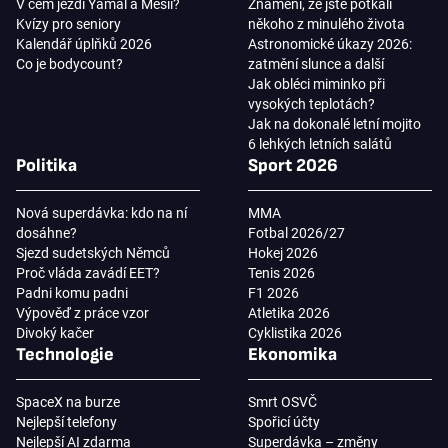
V čem jezdí Yamal a Mesii?
Znamení, že jste potkali
Kvízy pro seniory
někoho z minulého života
Kalendář úplňků 2026
Astronomické úkazy 2026:
Co je bodycount?
zatmění slunce a další
Jak obléci miminko při
vysokých teplotách?
Jak na dokonalé letní mojito
6 lehkých letních salátů
Politika
Sport 2026
Nová superdávka: kdo na ní
MMA
dosáhne?
Fotbal 2026/27
Sjezd sudetských Němců
Hokej 2026
Proč vláda zavádí EET?
Tenis 2026
Padni komu padni
F1 2026
Výpověď z práce vzor
Atletika 2026
Divoký kačer
Cyklistika 2026
Technologie
Ekonomika
SpaceX na burze
Smrt OSVČ
Nejlepší telefony
Spořicí účty
Nejlepší AI zdarma
Superdávka – změny