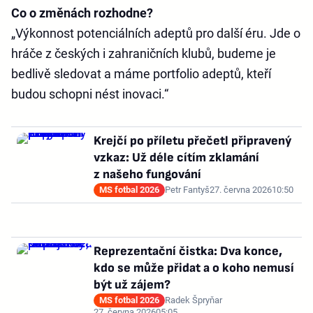
Co o změnách rozhodne?
„Výkonnost potenciálních adeptů pro další éru. Jde o
hráče z českých i zahraničních klubů, budeme je
bedlivě sledovat a máme portfolio adeptů, kteří
budou schopni nést inovaci.“
Krejčí po příletu přečetl připravený
vzkaz: Už déle cítím zklamání
z našeho fungování
MS fotbal 2026
Petr Fantyš
27. června 2026
10:50
Reprezentační čistka: Dva konce,
kdo se může přidat a o koho nemusí
být už zájem?
MS fotbal 2026
Radek Špryňar
27. června 2026
05:05