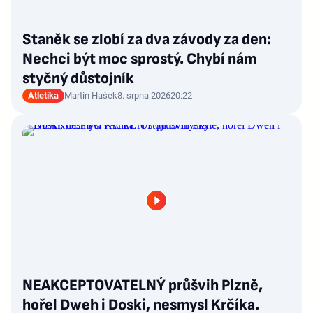
Staněk se zlobí za dva závody za den:
Nechci být moc sprostý. Chybí nám
styčný důstojník
Atletika
Martin Hašek
8. srpna 2026
20:22
NEAKCEPTOVATELNÝ průšvih Plzně,
hořel Dweh i Doski, nesmysl Krčíka.