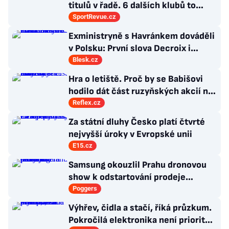
titulů v řadě. 6 dalších klubů to
zvládlo také, některé i víckrát
SportRevue.cz
Exministryně s Havránkem dováděli
v Polsku: První slova Decroix i
Havránkové!
Blesk.cz
Hra o letiště. Proč by se Babišovi
hodilo dát část ruzyňských akcií na
burzu?
Reflex.cz
Za státní dluhy Česko platí čtvrté
nejvyšší úroky v Evropské unii
E15.cz
Samsung okouzlil Prahu dronovou
show k odstartování prodeje
nových produktů
Poggers
Výhřev, čidla a stačí, říká průzkum.
Pokročilá elektronika není prioritou