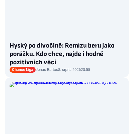
Hyský po divočině: Remízu beru jako
porážku. Kdo chce, najde i hodně
pozitivních věcí
Chance Liga
Jonáš Bartoš
8. srpna 2026
20:55