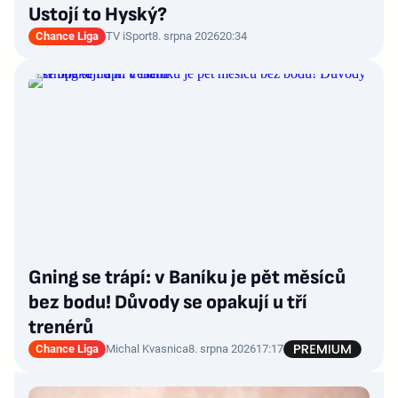
Ustojí to Hyský?
Chance Liga
TV iSport
8. srpna 2026
20:34
Gning se trápí: v Baníku je pět měsíců
bez bodu! Důvody se opakují u tří
trenérů
Chance Liga
Michal Kvasnica
8. srpna 2026
17:17