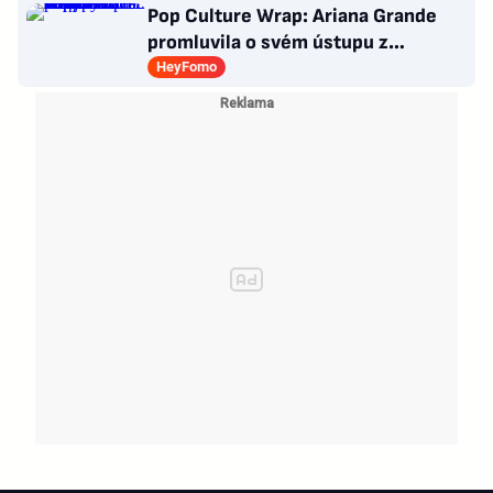
poražení
Pop Culture Wrap: Ariana Grande
promluvila o svém ústupu z
veřejného života a Sophia z
HeyFomo
KATSEYE si dává pauzu od skupiny