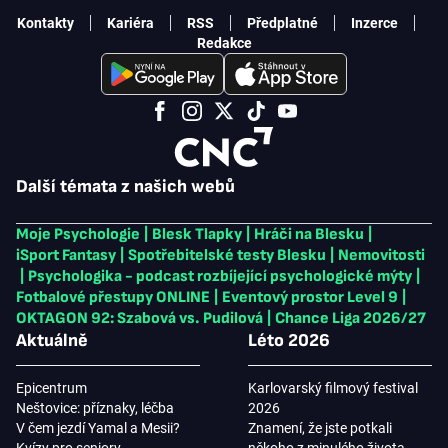
Kontakty
Kariéra
RSS
Předplatné
Inzerce
Redakce
Další témata z našich webů
Moje Psychologie
|
Blesk Tlapky
|
Hráči na Blesku
|
iSport Fantasy
|
Spotřebitelské testy Blesku
|
Nemovitosti
|
Psychologika - podcast rozbíjející psychologické mýty
|
Fotbalové přestupy ONLINE
|
Eventový prostor Level 9
|
OKTAGON 92: Szabová vs. Pudilová
|
Chance Liga 2026/27
Aktuálně
Léto 2026
Epicentrum
Karlovarský filmový festival
Neštovice: příznaky, léčba
2026
V čem jezdí Yamal a Mesii?
Znamení, že jste potkali