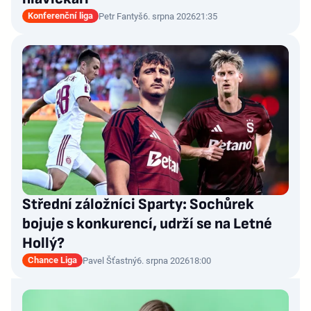
Konferenční liga
Petr Fantyš
6. srpna 2026
21:35
Střední záložníci Sparty: Sochůrek
bojuje s konkurencí, udrží se na Letné
Hollý?
Chance Liga
Pavel Šťastný
6. srpna 2026
18:00