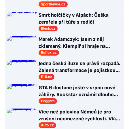
po přestupu do Edenu vedlo?
SportRevue.cz
Smrt holčičky v Alpách: Češka
zemřela při túře s rodiči
Blesk.cz
Marek Adamczyk: Jsem z něj
zklamaný. Klempíř si hraje na
ministra. Nestačí se tak tvářit, musí
Reflex.cz
zamakat
Jedna česká iluze se právě rozpadá.
Zelená transformace je pojistkou
proti chaosu
E15.cz
GTA 6 dostane ještě v srpnu nové
záběry. Rockstar oznámil dlouho
očekávanou prezentaci
Poggers
Více než polovina Němců je pro
zrušení neomezené rychlosti. Vláda
řekla, co si o tom myslí
Auto.cz