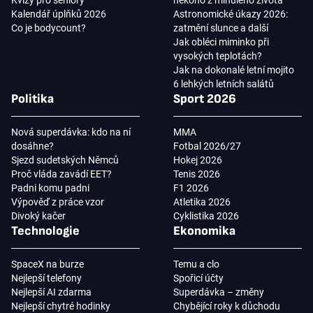
Kvízy pro seniory
někoho z minulého života
Kalendář úplňků 2026
Astronomické úkazy 2026:
Co je bodycount?
zatmění slunce a další
Jak obléci miminko při
vysokých teplotách?
Jak na dokonalé letní mojito
6 lehkých letních salátů
Politika
Sport 2026
Nová superdávka: kdo na ní
MMA
dosáhne?
Fotbal 2026/27
Sjezd sudetských Němců
Hokej 2026
Proč vláda zavádí EET?
Tenis 2026
Padni komu padni
F1 2026
Výpověď z práce vzor
Atletika 2026
Divoký kačer
Cyklistika 2026
Technologie
Ekonomika
SpaceX na burze
Temu a clo
Nejlepší telefony
Spořicí účty
Nejlepší AI zdarma
Superdávka – změny
Nejlepší chytré hodinky
Chybějící roky k důchodu