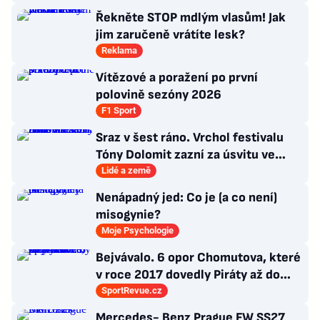
Řekněte STOP mdlým vlasům! Jak
jim zaručeně vrátíte lesk?
Reklama
Vítězové a poražení po první
polovině sezóny 2026
F1 Sport
Sraz v šest ráno. Vrchol festivalu
Tóny Dolomit zazní za úsvitu ve
3000 metrech
Lidé a země
Nenápadný jed: Co je (a co není)
misogynie?
Moje Psychologie
Bejvávalo. 6 opor Chomutova, které
v roce 2017 dovedly Piráty až do
semifinále play-off
SportRevue.cz
Mercedes- Benz Prague FW SS27