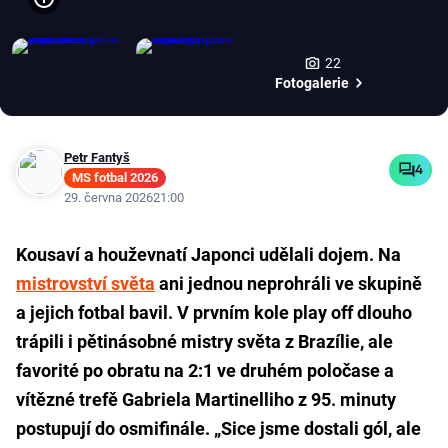
22
Fotogalerie
Petr Fantyš
4
MS fotbal 2026
29. června 2026
21:00
Kousaví a houževnatí Japonci udělali dojem. Na
mistrovství světa
ani jednou neprohráli ve skupině
a jejich fotbal bavil. V prvním kole play off dlouho
trápili i pětinásobné mistry světa z Brazílie, ale
favorité po obratu na 2:1 ve druhém poločase a
vítězné trefě Gabriela Martinelliho z 95. minuty
postupují do osmifinále. „Sice jsme dostali gól, ale