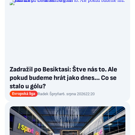
Zadražil po Besiktasi: Štve nás to. Ale
pokud budeme hrát jako dnes... Co se
stalo u gólu?
Evropská liga
Radek Špryňar
6. srpna 2026
22:20