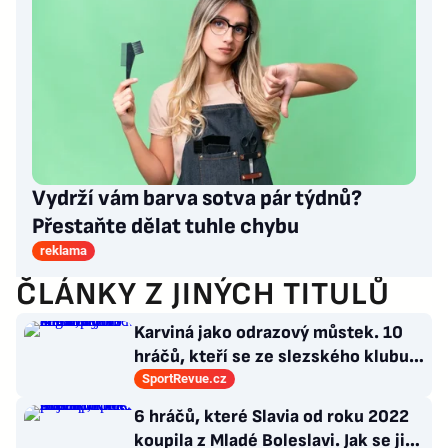
Vydrží vám barva sotva pár týdnů?
Přestaňte dělat tuhle chybu
reklama
ČLÁNKY Z JINÝCH TITULŮ
Karviná jako odrazový můstek. 10
hráčů, kteří se ze slezského klubu
probili k lukrativnímu angažmá
SportRevue.cz
6 hráčů, které Slavia od roku 2022
koupila z Mladé Boleslavi. Jak se jim