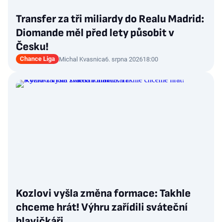
Transfer za tři miliardy do Realu Madrid:
Diomande měl před lety působit v
Česku!
Chance Liga
Michal Kvasnica
6. srpna 2026
18:00
Kozlovi vyšla změna formace: Takhle
chceme hrát! Výhru zařídili sváteční
hlavičkáři