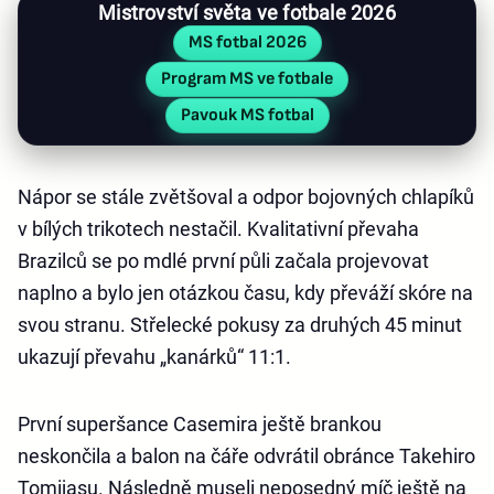
Mistrovství světa ve fotbale 2026
MS fotbal 2026
Program MS ve fotbale
Pavouk MS fotbal
Nápor se stále zvětšoval a odpor bojovných chlapíků
v bílých trikotech nestačil. Kvalitativní převaha
Brazilců se po mdlé první půli začala projevovat
naplno a bylo jen otázkou času, kdy převáží skóre na
svou stranu. Střelecké pokusy za druhých 45 minut
ukazují převahu „kanárků“ 11:1.
První superšance Casemira ještě brankou
neskončila a balon na čáře odvrátil obránce Takehiro
Tomijasu. Následně museli neposedný míč ještě na