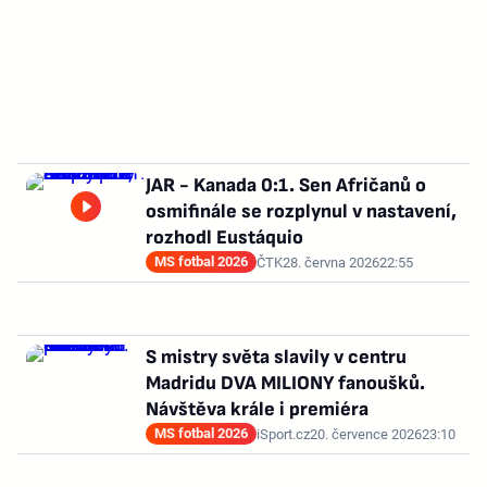
JAR - Kanada 0:1. Sen Afričanů o
osmifinále se rozplynul v nastavení,
rozhodl Eustáquio
MS fotbal 2026
ČTK
28. června 2026
22:55
S mistry světa slavily v centru
Madridu DVA MILIONY fanoušků.
Návštěva krále i premiéra
MS fotbal 2026
iSport.cz
20. července 2026
23:10