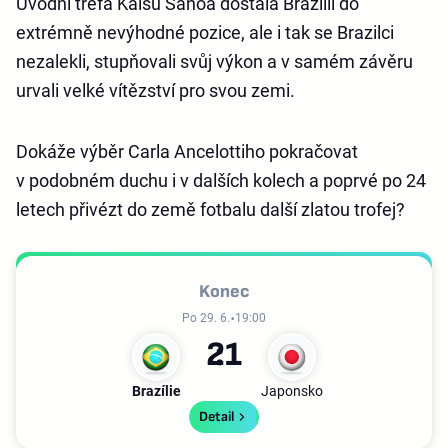
Úvodní trefa Kaišu Sanoa dostala Brazílii do
extrémně nevýhodné pozice, ale i tak se Brazilci
nezalekli, stupňovali svůj výkon a v samém závěru
urvali velké vítězství pro svou zemi.
Dokáže výběr Carla Ancelottiho pokračovat
v podobném duchu i v dalších kolech a poprvé po 24
letech přivézt do země fotbalu další zlatou trofej?
Konec
Po 29. 6.
19:00
2
1
Brazílie
Japonsko
Detail