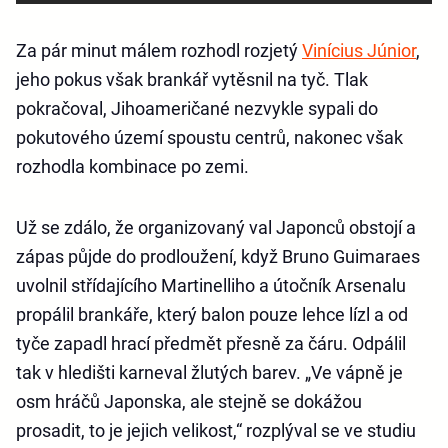
Za pár minut málem rozhodl rozjetý
Vinícius Júnior
,
jeho pokus však brankář vytěsnil na tyč. Tlak
pokračoval, Jihoameričané nezvykle sypali do
pokutového území spoustu centrů, nakonec však
rozhodla kombinace po zemi.
Už se zdálo, že organizovaný val Japonců obstojí a
zápas půjde do prodloužení, když Bruno Guimaraes
uvolnil střídajícího Martinelliho a útočník Arsenalu
propálil brankáře, který balon pouze lehce lízl a od
tyče zapadl hrací předmět přesně za čáru. Odpálil
tak v hledišti karneval žlutých barev. „Ve vápně je
osm hráčů Japonska, ale stejně se dokážou
prosadit, to je jejich velikost,“ rozplýval se ve studiu