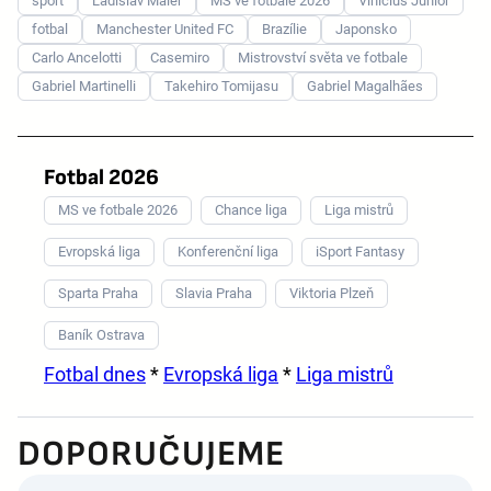
sport
Ladislav Maier
MS ve fotbale 2026
Vinícius Júnior
fotbal
Manchester United FC
Brazílie
Japonsko
Carlo Ancelotti
Casemiro
Mistrovství světa ve fotbale
Gabriel Martinelli
Takehiro Tomijasu
Gabriel Magalhães
Fotbal 2026
MS ve fotbale 2026
Chance liga
Liga mistrů
Evropská liga
Konferenční liga
iSport Fantasy
Sparta Praha
Slavia Praha
Viktoria Plzeň
Baník Ostrava
Fotbal dnes
*
Evropská liga
*
Liga mistrů
DOPORUČUJEME