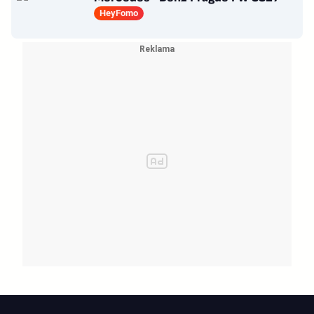
HeyFomo