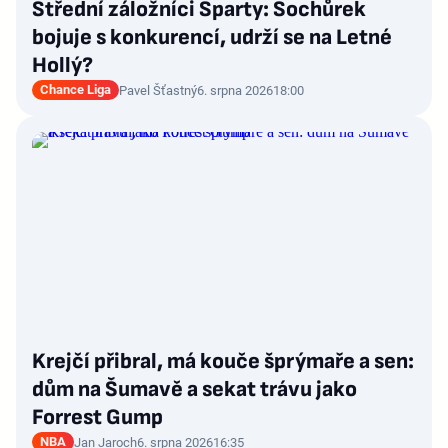
Střední záložníci Sparty: Sochůrek
bojuje s konkurencí, udrží se na Letné
Hollý?
Chance Liga
Pavel Šťastný
6. srpna 2026
18:00
Krejčí přibral, má kouče šprýmaře a sen:
dům na Šumavě a sekat trávu jako
Forrest Gump
NBA
Jan Jaroch
6. srpna 2026
16:35