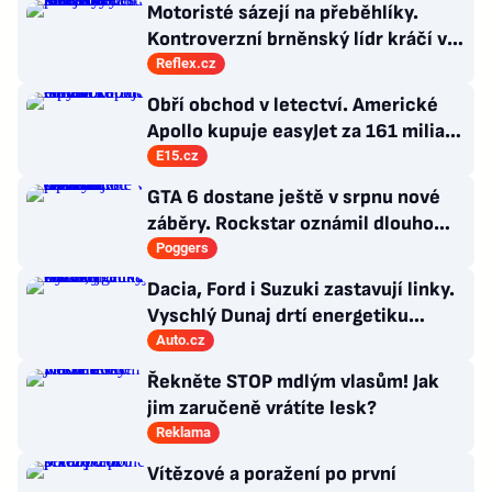
Motoristé sázejí na přeběhlíky.
Kontroverzní brněnský lídr kráčí v
závěsu ministryně Mrázové
Reflex.cz
Obří obchod v letectví. Americké
Apollo kupuje easyJet za 161 miliard
korun
E15.cz
GTA 6 dostane ještě v srpnu nové
záběry. Rockstar oznámil dlouho
očekávanou prezentaci
Poggers
Dacia, Ford i Suzuki zastavují linky.
Vyschlý Dunaj drtí energetiku
Balkánu
Auto.cz
Řekněte STOP mdlým vlasům! Jak
jim zaručeně vrátíte lesk?
Reklama
Vítězové a poražení po první