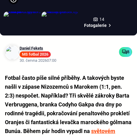
14
Fotogalerie
Daniel Fekets
8
MS fotbal 2026
30. června 2026
07:00
Fotbal často píše silné příběhy. A takových byste
našli v zápase Nizozemců s Marokem (1:1, pen.
2:3) nespočet. Například? Tři skvělé zákroky Barta
Verbruggena, branka Codyho Gakpa dva dny po
rodinné tragédii, pokračování penaltového prokletí
Oranjes či fantastická levačka marockého gólmana
Bunúa. Během pár hodin vypadl na
světovém