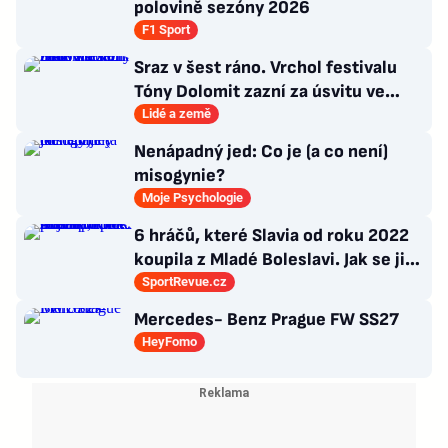
polovině sezóny 2026
F1 Sport
Sraz v šest ráno. Vrchol festivalu
Tóny Dolomit zazní za úsvitu ve
3000 metrech
Lidé a země
Nenápadný jed: Co je (a co není)
misogynie?
Moje Psychologie
6 hráčů, které Slavia od roku 2022
koupila z Mladé Boleslavi. Jak se jim
po přestupu do Edenu vedlo?
SportRevue.cz
Mercedes- Benz Prague FW SS27
HeyFomo