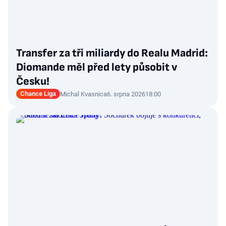
Transfer za tři miliardy do Realu Madrid:
Diomande měl před lety působit v
Česku!
Chance Liga
Michal Kvasnica
6. srpna 2026
18:00