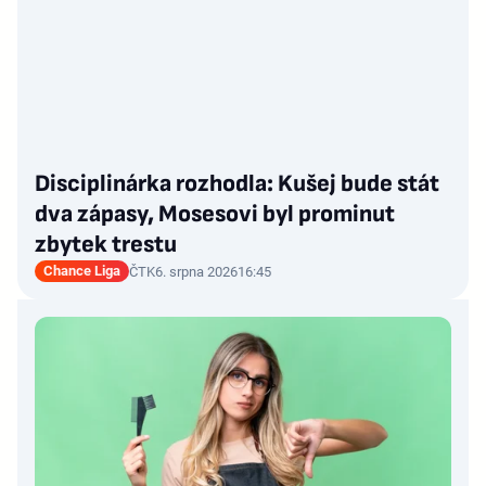
Disciplinárka rozhodla: Kušej bude stát
dva zápasy, Mosesovi byl prominut
zbytek trestu
Chance Liga
ČTK
6. srpna 2026
16:45