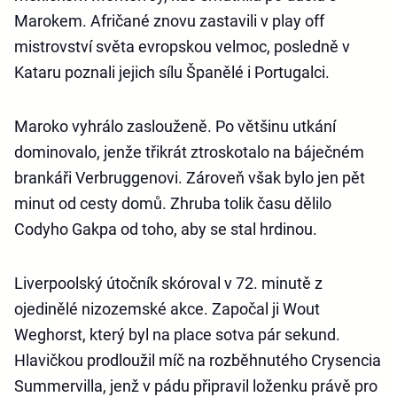
Marokem. Afričané znovu zastavili v play off
mistrovství světa evropskou velmoc, posledně v
Kataru poznali jejich sílu Španělé i Portugalci.
Maroko vyhrálo zaslouženě. Po většinu utkání
dominovalo, jenže třikrát ztroskotalo na báječném
brankáři Verbruggenovi. Zároveň však bylo jen pět
minut od cesty domů. Zhruba tolik času dělilo
Codyho Gakpa od toho, aby se stal hrdinou.
Liverpoolský útočník skóroval v 72. minutě z
ojedinělé nizozemské akce. Započal ji Wout
Weghorst, který byl na place sotva pár sekund.
Hlavičkou prodloužil míč na rozběhnutého Crysencia
Summervilla, jenž v pádu připravil loženku právě pro