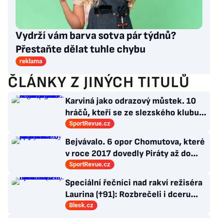
Vydrží vám barva sotva pár týdnů?
Přestaňte dělat tuhle chybu
reklama
ČLÁNKY Z JINÝCH TITULŮ
Karviná jako odrazový můstek. 10
hráčů, kteří se ze slezského klubu
probili k lukrativnímu angažmá
SportRevue.cz
Bejvávalo. 6 opor Chomutova, které
v roce 2017 dovedly Piráty až do
semifinále play-off
SportRevue.cz
Speciální řečníci nad rakví režiséra
Laurina (†91): Rozbrečeli i dceru
Sabinu
Blesk.cz