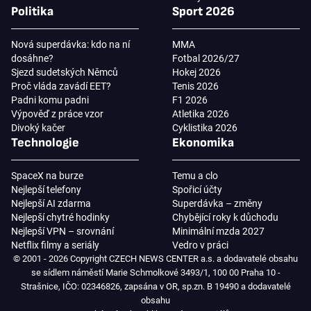
Politika
Sport 2026
Nová superdávka: kdo na ní
MMA
dosáhne?
Fotbal 2026/27
Sjezd sudetských Němců
Hokej 2026
Proč vláda zavádí EET?
Tenis 2026
Padni komu padni
F1 2026
Výpověď z práce vzor
Atletika 2026
Divoký kačer
Cyklistika 2026
Technologie
Ekonomika
SpaceX na burze
Temu a clo
Nejlepší telefony
Spořicí účty
Nejlepší AI zdarma
Superdávka – změny
Nejlepší chytré hodinky
Chybějící roky k důchodu
Nejlepší VPN – srovnání
Minimální mzda 2027
Netflix filmy a seriály
Vedro v práci
© 2001 - 2026 Copyright CZECH NEWS CENTER a.s. a dodavatelé obsahu
se sídlem náměstí Marie Schmolkové 3493/1, 100 00 Praha 10 -
Strašnice, IČO: 02346826, zapsána v OR, sp.zn. B 19490 a dodavatelé
obsahu