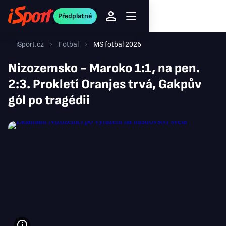
Předplatné
iSport.cz
Fotbal
MS fotbal 2026
Nizozemsko - Maroko 1:1, na pen.
2:3. Prokletí Oranjes trvá, Gakpův
gól po tragédii