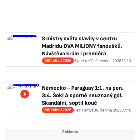
S mistry světa slavily v centru
Madridu DVA MILIONY fanoušků.
Návštěva krále i premiéra
MS fotbal 2026
iSport.cz
20. července 2026
23:10
Německo - Paraguay 1:1, na pen.
3:4. Šok! A sporně neuznaný gól.
Skandální, soptil kouč
MS fotbal 2026
Petr Fantyš
30. června 2026
07:10