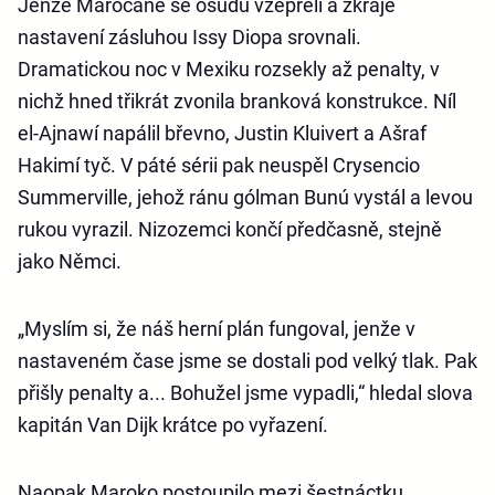
Jenže Maročané se osudu vzepřeli a zkraje
nastavení zásluhou Issy Diopa srovnali.
Dramatickou noc v Mexiku rozsekly až penalty, v
nichž hned třikrát zvonila branková konstrukce. Níl
el-Ajnawí napálil břevno, Justin Kluivert a Ašraf
Hakimí tyč. V páté sérii pak neuspěl Crysencio
Summerville, jehož ránu gólman Bunú vystál a levou
rukou vyrazil. Nizozemci končí předčasně, stejně
jako Němci.
„Myslím si, že náš herní plán fungoval, jenže v
nastaveném čase jsme se dostali pod velký tlak. Pak
přišly penalty a... Bohužel jsme vypadli,“ hledal slova
kapitán Van Dijk krátce po vyřazení.
Naopak Maroko postoupilo mezi šestnáctku