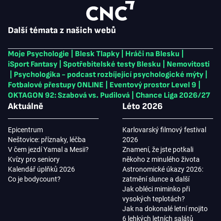
Další témata z našich webů
Moje Psychologie
|
Blesk Tlapky
|
Hráči na Blesku
|
iSport Fantasy
|
Spotřebitelské testy Blesku
|
Nemovitosti
|
Psychologika - podcast rozbíjející psychologické mýty
|
Fotbalové přestupy ONLINE
|
Eventový prostor Level 9
|
OKTAGON 92: Szabová vs. Pudilová
|
Chance Liga 2026/27
Aktuálně
Léto 2026
Epicentrum
Karlovarský filmový festival
Neštovice: příznaky, léčba
2026
V čem jezdí Yamal a Mesii?
Znamení, že jste potkali
Kvízy pro seniory
někoho z minulého života
Kalendář úplňků 2026
Astronomické úkazy 2026:
Co je bodycount?
zatmění slunce a další
Jak obléci miminko při
vysokých teplotách?
Jak na dokonalé letní mojito
6 lehkých letních salátů