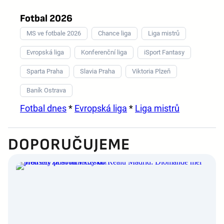
Fotbal 2026
MS ve fotbale 2026
Chance liga
Liga mistrů
Evropská liga
Konferenční liga
iSport Fantasy
Sparta Praha
Slavia Praha
Viktoria Plzeň
Baník Ostrava
Fotbal dnes
*
Evropská liga
*
Liga mistrů
DOPORUČUJEME