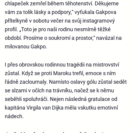
chlapeček zemřel během těhotenství. Děkujeme
vám za tolik lásky a podpory,“ vyťukala Gakpova
přítelkyně v sobotu večer na svůj instagramový
profil. „Toto je pro naši rodinu nesmírně těžké
období. Prosíme o soukromí a prostor,“ navázal na
milovanou Gakpo.
I přes obrovskou rodinnou tragédii na mistrovství
zůstal. Když se proti Maroku trefil, emoce s ním
řádně zacloumaly. Namísto oslavy gólu zůstal sedět
se slzami v očích na trávníku, načež se k němu
seběhli spoluhráči. Nejen následná gratulace od
kapitána Virgila van Dijka měla vskutku emotivní
nádech.