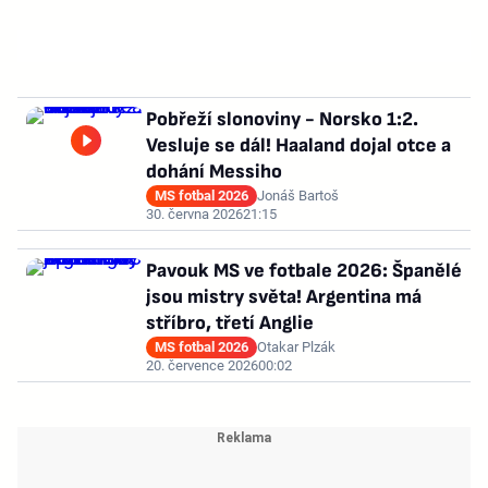
Pobřeží slonoviny - Norsko 1:2.
Vesluje se dál! Haaland dojal otce a
dohání Messiho
MS fotbal 2026
Jonáš Bartoš
30. června 2026
21:15
Pavouk MS ve fotbale 2026: Španělé
jsou mistry světa! Argentina má
stříbro, třetí Anglie
MS fotbal 2026
Otakar Plzák
20. července 2026
00:02