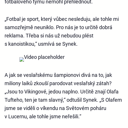
fotbalového týmu nemohl přehlédnout.
„Fotbal je sport, který vůbec nesleduju, ale tohle mi
samozřejmě neuniklo. Pro nás je to určitě dobrá
reklama. Třeba si nás už nebudou plést
s kanoistikou,“ usmívá se Synek.
A jak se veslařskému šampionovi divá na to, jak
miliony laiků zkouší parodovat veslařský zátah?
„Jsou to Vikingové, jedou naplno. Určitě znají Olafa
Tufteho, ten je tam slavný,“ odtušil Synek. „S Olafem
jsme se viděli o víkendu na Světovém poháru
v Lucernu, ale tohle jsme neřešili.“