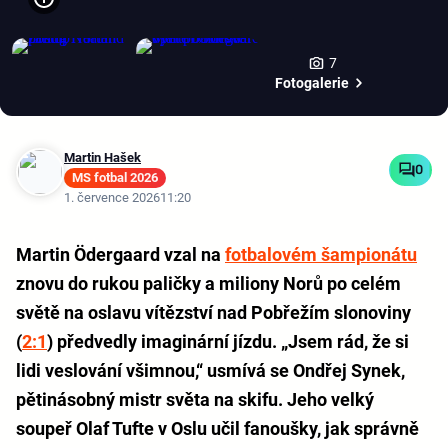
7
Fotogalerie
Martin Hašek
0
MS fotbal 2026
1. července 2026
11:20
Martin Ödergaard vzal na
fotbalovém šampionátu
znovu do rukou paličky a miliony Norů po celém
světě na oslavu vítězství nad Pobřežím slonoviny
(
2:1
) předvedly imaginární jízdu. „Jsem rád, že si
lidi veslování všimnou,“ usmívá se Ondřej Synek,
pětinásobný mistr světa na skifu. Jeho velký
soupeř Olaf Tufte v Oslu učil fanoušky, jak správně