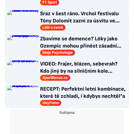
chlazením
F1 Sport
Sraz v šest ráno. Vrchol festivalu
Tóny Dolomit zazní za úsvitu ve
3000 metrech
Lidé a země
Zbavíme se demence? Léky jako
Ozempic mohou přinést zásadní
průlom v léčbě Alzheimerovy
Moje Psychologie
choroby
VIDEO: Frajer, blázen, sebevrah?
Kdo jiný by na silničním kole
dokázal tyhle triky?
SportRevue.cz
RECEPT: Perfektní letní kombinace,
které tě zchladí, i kdybys nechtěl*a
HeyFomo