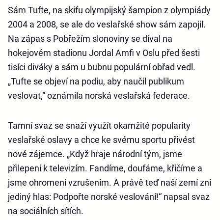
Sám Tufte, na skifu olympijský šampion z olympiády
2004 a 2008, se ale do veslařské show sám zapojil.
Na zápas s Pobřežím slonoviny se díval na
hokejovém stadionu Jordal Amfi v Oslu před šesti
tisíci diváky a sám u bubnu populární obřad vedl.
„Tufte se objeví na podiu, aby naučil publikum
veslovat,“ oznámila norská veslařská federace.
Tamní svaz se snaží využít okamžité popularity
veslařské oslavy a chce ke svému sportu přivést
nové zájemce. „Když hraje národní tým, jsme
přilepeni k televizím. Fandíme, doufáme, křičíme a
jsme ohromeni vzrušením. A právě teď naší zemí zní
jediný hlas: Podpořte norské veslování!“ napsal svaz
na sociálních sítích.