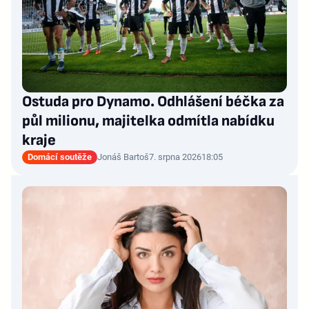
Ostuda pro Dynamo. Odhlášení béčka za
půl milionu, majitelka odmítla nabídku
kraje
Domácí soutěže
Jonáš Bartoš
7. srpna 2026
18:05