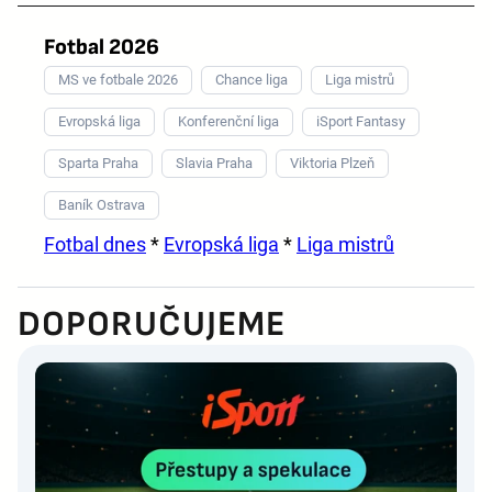
Fotbal 2026
MS ve fotbale 2026
Chance liga
Liga mistrů
Evropská liga
Konferenční liga
iSport Fantasy
Sparta Praha
Slavia Praha
Viktoria Plzeň
Baník Ostrava
Fotbal dnes
*
Evropská liga
*
Liga mistrů
DOPORUČUJEME