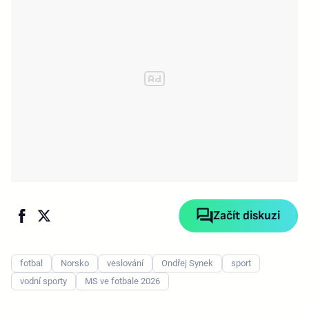
Začít diskuzi
fotbal
Norsko
veslování
Ondřej Synek
sport
vodní sporty
MS ve fotbale 2026