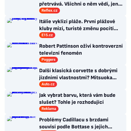
přetrvává. Všichni o něm vědí, jen
moc nevědí, co s ním
Reflex.cz
Itálie vyklízí pláže. První plážové
kluby mizí, turisté změnu pocítí
brzy
E15.cz
Robert Pattinson oživí kontroverzní
televizní fenomén
Poggers
Další klasická corvette s dobrými
jízdními vlastnostmi? Mitsuoka
znovu využije legendární MX-5
Auto.cz
Jak vybrat barvu, která vám bude
slušet? Tohle je rozhodující
Reklama
Problémy Cadillacu s brzdami
souvisí podle Bottase s jejich