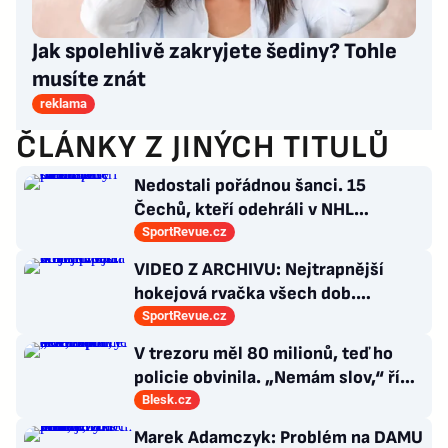
Jak spolehlivě zakryjete šediny? Tohle
musíte znát
reklama
ČLÁNKY Z JINÝCH TITULŮ
Nedostali pořádnou šanci. 15
Čechů, kteří odehráli v NHL
maximálně dva zápasy
SportRevue.cz
VIDEO Z ARCHIVU: Nejtrapnější
hokejová rvačka všech dob.
Nepadla v ní ani rána
SportRevue.cz
V trezoru měl 80 milionů, teď ho
policie obvinila. „Nemám slov,“ říká
exšéf Správy železnic
Blesk.cz
Marek Adamczyk: Problém na DAMU