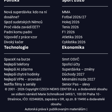
Politika
Sport 2026
Nová superdávka: kdo na ní
MMA
dosáhne?
Fotbal 2026/27
Sjezd sudetských Němců
Hokej 2026
Proč vláda zavádí EET?
Tenis 2026
Padni komu padni
F1 2026
Výpověď z práce vzor
Atletika 2026
Divoký kačer
Cyklistika 2026
Technologie
Ekonomika
SpaceX na burze
Smrt OSVČ
Nejlepší telefony
Spořicí účty
Nejlepší AI zdarma
Superdávka – změny
Nejlepší chytré hodinky
Důchody 2027
Nejlepší VPN – srovnání
Minimální mzda 2027
Netflix filmy a seriály
Senior Pas – slevy
© 2001 - 2026 Copyright CZECH NEWS CENTER a.s. a dodavatelé obsahu
se sídlem náměstí Marie Schmolkové 3493/1, 100 00 Praha 10 -
Strašnice, IČO: 02346826, zapsána v OR, sp.zn. B 19490 a dodavatelé
obsahu
Autorská práva k publikovaným materiálům