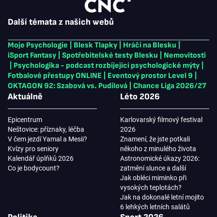
Další témata z našich webů
Moje Psychologie
|
Blesk Tlapky
|
Hráči na Blesku
|
iSport Fantasy
|
Spotřebitelské testy Blesku
|
Nemovitosti
|
Psychologika - podcast rozbíjející psychologické mýty
|
Fotbalové přestupy ONLINE
|
Eventový prostor Level 9
|
OKTAGON 92: Szabová vs. Pudilová
|
Chance Liga 2026/27
Aktuálně
Léto 2026
Epicentrum
Karlovarský filmový festival
Neštovice: příznaky, léčba
2026
V čem jezdí Yamal a Mesii?
Znamení, že jste potkali
Kvízy pro seniory
někoho z minulého života
Kalendář úplňků 2026
Astronomické úkazy 2026:
Co je bodycount?
zatmění slunce a další
Jak obléci miminko při
vysokých teplotách?
Jak na dokonalé letní mojito
6 lehkých letních salátů