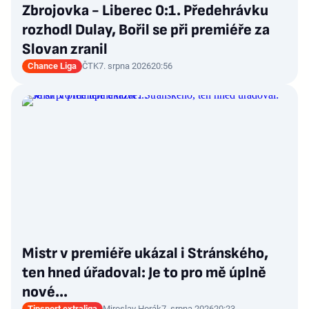
Zbrojovka - Liberec 0:1. Předehrávku
rozhodl Dulay, Bořil se při premiéře za
Slovan zranil
Chance Liga
ČTK
7. srpna 2026
20:56
Mistr v premiéře ukázal i Stránského,
ten hned úřadoval: Je to pro mě úplně
nové…
Tipsport extraliga
Miroslav Horák
7. srpna 2026
20:23