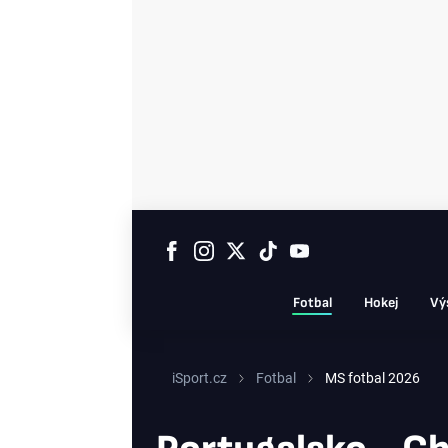
Fotbal
Hokej
Vý
iSport.cz
Fotbal
MS fotbal 2026